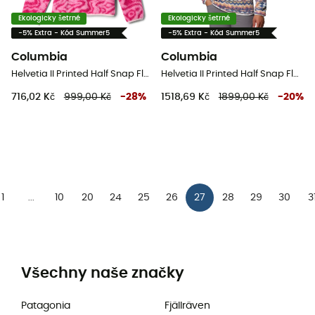
Ekologicky šetrné
Ekologicky šetrné
-5% Extra - Kód Summer5
-5% Extra - Kód Summer5
Columbia
Columbia
Helvetia II Printed Half Snap Fleece - Dětská fleesová mikina
Helvetia II Printed Half Snap Fleece - Pánská fleesová mikina
716,02 Kč
999,00 Kč
-
28
%
1518,69 Kč
1899,00 Kč
-
20
%
1
10
20
24
25
26
27
28
29
30
3
...
Všechny naše značky
Patagonia
Fjällräven