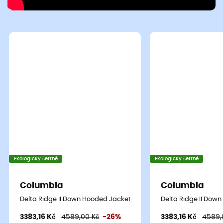
Ekologicky šetrné
Ekologicky šetrné
Columbia
Columbia
Delta Ridge II Down Hooded Jacket - Dámská péřová bunda
Delta Ridge II Do
3383,16 Kč
4589,00 Kč
-26%
3383,16 Kč
4589,