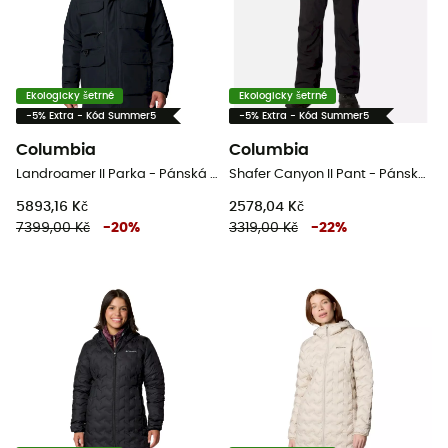
Ekologicky šetrné
Ekologicky šetrné
-5% Extra - Kód Summer5
-5% Extra - Kód Summer5
Columbia
Columbia
Landroamer II Parka - Pánská zimní bunda
Shafer Canyon II Pant - Pánské lyžařské kalhoty
5893,16 Kč
2578,04 Kč
7399,00 Kč
-
20
%
3319,00 Kč
-
22
%