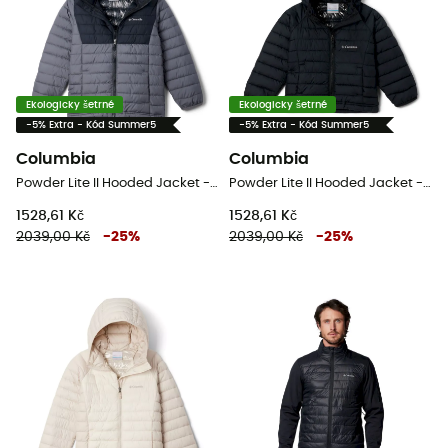
Ekologicky šetrné
Ekologicky šetrné
-5% Extra - Kód Summer5
-5% Extra - Kód Summer5
Columbia
Columbia
Powder Lite II Hooded Jacket - Dětská péřova
Powder Lite II Hooded Jacket - Dětská péřova
1528,61 Kč
1528,61 Kč
2039,00 Kč
-
25
%
2039,00 Kč
-
25
%