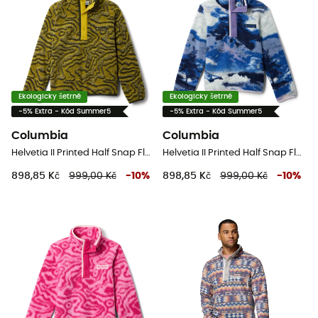
Ekologicky šetrné
Ekologicky šetrné
-5% Extra - Kód Summer5
-5% Extra - Kód Summer5
Columbia
Columbia
Helvetia II Printed Half Snap Fleece - Dětská fleesová mikina
Helvetia II Printed Half Snap Fleece - Dětská fleesová mikina
898,85 Kč
999,00 Kč
-
10
%
898,85 Kč
999,00 Kč
-
10
%