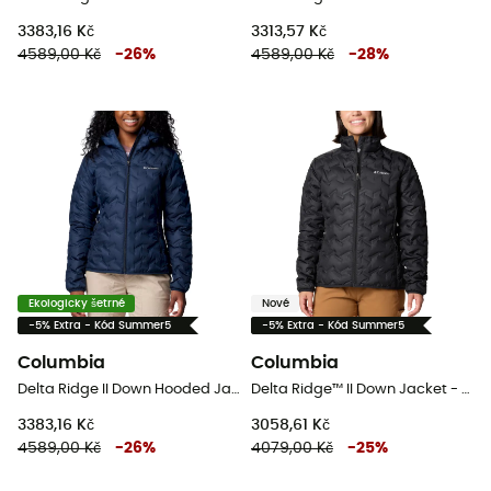
3383,16 Kč
3313,57 Kč
4589,00 Kč
-
26
%
4589,00 Kč
-
28
%
Ekologicky šetrné
Nové
-5% Extra - Kód Summer5
-5% Extra - Kód Summer5
Columbia
Columbia
Delta Ridge II Down Hooded Jacket - Dámská péřová bunda
Delta Ridge™ II Down Jacket - Dámská péřova
3383,16 Kč
3058,61 Kč
4589,00 Kč
-
26
%
4079,00 Kč
-
25
%