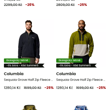
2299,00 Kč
-
26
%
2809,00 Kč
-
25
%
Ekologicky šetrné
Ekologicky šetrné
-5% Extra - Kód Summer5
-5% Extra - Kód Summer5
Columbia
Columbia
Sequoia Grove Half Zip Fleece - Pánská fleesová mikina
Sequoia Grove Half Zip Fleece - Pánská fleesová mikina
1280,14 Kč
1699,00 Kč
-
25
%
1280,14 Kč
1699,00 Kč
-
25
%