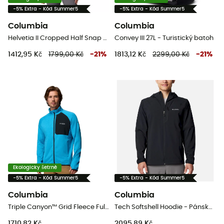
-5% Extra - Kód Summer5
-5% Extra - Kód Summer5
Columbia
Columbia
Helvetia II Cropped Half Snap Fleece - Dámská fleesová mikina
Convey III 27L - Turistický batoh
1412,95 Kč
1799,00 Kč
-
21
%
1813,12 Kč
2299,00 Kč
-
21
%
Ekologicky šetrné
-5% Extra - Kód Summer5
-5% Extra - Kód Summer5
Columbia
Columbia
Triple Canyon™ Grid Fleece Full Zip II - Pánská fleesová mikina
Tech Softshell Hoodie - Pánská softshellová bunda
1710,82 Kč
2095,89 Kč