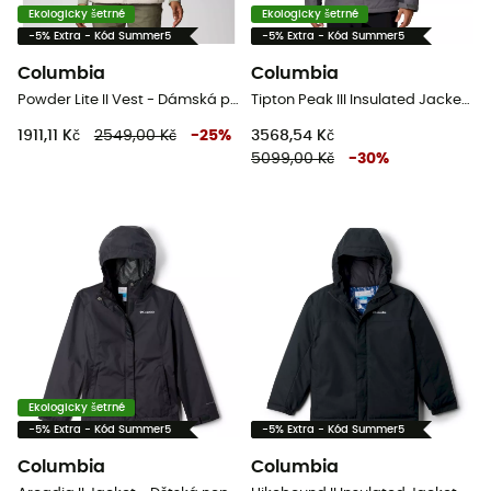
Ekologicky šetrné
Ekologicky šetrné
-5% Extra - Kód Summer5
-5% Extra - Kód Summer5
Columbia
Columbia
Powder Lite II Vest - Dámská péřova bez rukávů
Tipton Peak III Insulated Jacket - Pánská nepromokavá bunda
1911,11 Kč
2549,00 Kč
-
25
%
3568,54 Kč
5099,00 Kč
-
30
%
Ekologicky šetrné
-5% Extra - Kód Summer5
-5% Extra - Kód Summer5
Columbia
Columbia