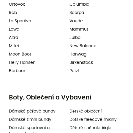
Ortovox
Columbia
Rab
Scarpa
La Sportiva
Vaude
Lowa
Mammut
Altra
Julbo
Millet
New Balance
Moon Boot
Hanwag
Helly Hansen
Birkenstock
Barbour
Petzl
Boty, Oblečení a Vybavení
Dámské péřové bundy
Dětské oblečení
Dámské zimní bundy
Dětské fleecové mikiny
Dámské sportovní a
Dětské sněhule Aigle