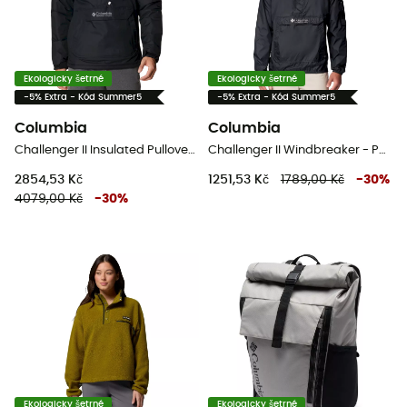
Ekologicky šetrné
Ekologicky šetrné
-5% Extra - Kód Summer5
-5% Extra - Kód Summer5
Columbia
Columbia
Challenger II Insulated Pullover - Pánská bunda
Challenger II Windbreaker - Pánská větrovka
2854,53 Kč
1251,53 Kč
1789,00 Kč
-
30
%
4079,00 Kč
-
30
%
Ekologicky šetrné
Ekologicky šetrné