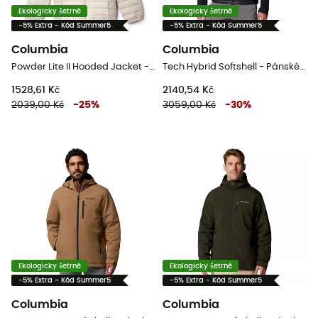
Ekologicky šetrné
Ekologicky šetrné
-5% Extra - Kód Summer5
-5% Extra - Kód Summer5
Columbia
Columbia
Powder Lite II Hooded Jacket - Dětská péřova
Tech Hybrid Softshell - Pánské Hybridní bundy
1528,61 Kč
2140,54 Kč
2039,00 Kč
-
25
%
3059,00 Kč
-
30
%
Ekologicky šetrné
Ekologicky šetrné
-5% Extra - Kód Summer5
-5% Extra - Kód Summer5
Columbia
Columbia