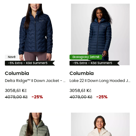
Nové
Ekologicky šetrné
-5% Extra - Kód Summer5
-5% Extra - Kód Summer5
Columbia
Columbia
Delta Ridge™ II Down Jacket - Dámská péřova
Lake 22 II Down Long Hooded Jacket - Dámská péřová bunda
3058,61 Kč
3058,61 Kč
4079,00 Kč
-
25
%
4079,00 Kč
-
25
%