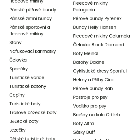
fleecové mikiny
Fleecové mikiny
Pánské péřové bundy
Patagonia
Pánské zimní bundy
Péřové bundy Pyrenex
Pánské sportovní a
Bundy Helly Hansen
fleecové mikiny
Fleecové mikiny Columbia
Stany
Čelovka Black Diamond
Nafukovací karimatky
Boty Meindl
Čelovka
Batohy Dakine
Spacáky
Cyklistické dresy Sportful
Turistické varice
Helmy a Přilby Giro
Turistické batohy
Péřové bundy Rab
Cepíny
Postroje pro psy
Turistické boty
Vodítko pro psy
Trailové běžecké boty
Brašny na kolo Ortlieb
Běžecké boty
Boty Altra
Lezečky
Šátky Buff
Dětské turistické boty