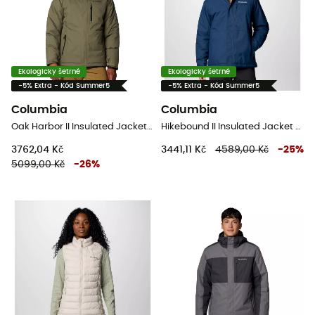
Ekologicky šetrné
Ekologicky šetrné
-5% Extra - Kód Summer5
-5% Extra - Kód Summer5
Columbia
Columbia
Oak Harbor II Insulated Jacket - Pánská bunda
Hikebound II Insulated Jacket - Pánská nepromokavá bunda
3762,04 Kč
3441,11 Kč
4589,00 Kč
-
25
%
5099,00 Kč
-
26
%