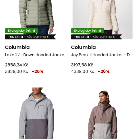
Ekologicky šetrné
Ekologicky šetrné
-5% Extra - Kód Summer5
-5% Extra - Kód Summer5
Columbia
Columbia
Lake 22 II Down Hooded Jacket - Dámská péřová bunda
Joy Peak II Hooded Jacket - Dámská péřova
2858,34 Kč
3197,58 Kč
3829,00 Kč
-
25
%
4339,00 Kč
-
26
%