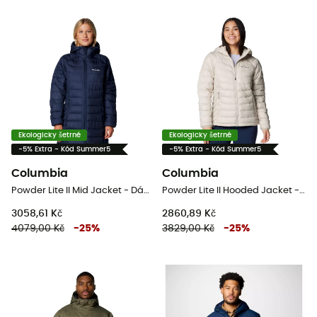
Ekologicky šetrné
Ekologicky šetrné
-5% Extra - Kód Summer5
-5% Extra - Kód Summer5
Columbia
Columbia
Powder Lite II Mid Jacket - Dámská péřova
Powder Lite II Hooded Jacket - Dámská péřova
3058,61 Kč
2860,89 Kč
4079,00 Kč
-
25
%
3829,00 Kč
-
25
%