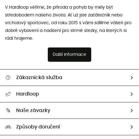
V Hardloop věříme, že příroda a pohyb by měly být
středobodem našeho života. Ať už jste začátečník nebo
vrcholový sportovec, od roku 2015 s vámi sdílíme vášeň pro
dobré vybavení a nadšení pro strmé stezky, na kterých si
rádi hrajeme.
Další informace
Zákaznická služba
Nápověda a kontakt
Hardloop
Sledovat zásilku
Kdo jsme?
Vrácení zboží a peněz
Naše závazky
HardGuides
Průvodce velikostmi
Naše stopa
Naši Ambasadoři
Způsoby doručení
Second hand