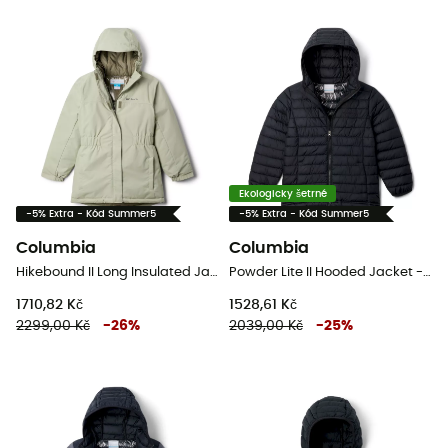
Ekologicky šetrné
-5% Extra - Kód Summer5
-5% Extra - Kód Summer5
Columbia
Columbia
Hikebound II Long Insulated Jacket - Dětská nepromokavá bunda
Powder Lite II Hooded Jacket - Dětská péřova
1710,82 Kč
1528,61 Kč
2299,00 Kč
-
26
%
2039,00 Kč
-
25
%