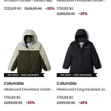
Arcadia II Jacket - Dětská nepromokavá bunda
Hikebound II Insulated Jacket - Dětská nepromokavá bunda
1222,69 Kč
1529,00 Kč
-
20
%
1710,82 Kč
2299,00 Kč
-
26
%
-5% Extra - Kód Summer5
-5% Extra - Kód Summer5
Columbia
Columbia
Hikebound II Insulated Jacket - Dětská nepromokavá bunda
Hikebound II Long Insulated Jacket - Dětská nepromokavá bunda
1710,82 Kč
1710,82 Kč
2299,00 Kč
-
26
%
2299,00 Kč
-
26
%