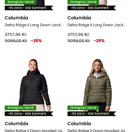
Ekologicky šetrné
Ekologicky šetrné
-5% Extra - Kód Summer5
-5% Extra - Kód Summer5
Columbia
Columbia
Delta Ridge II Long Down Jacket - Dámská péřová bunda
Delta Ridge II Long Down Jacket - Dámská péřová bunda
3757,96 Kč
3757,96 Kč
5099,00 Kč
-
26
%
5099,00 Kč
-
26
%
Ekologicky šetrné
Ekologicky šetrné
-5% Extra - Kód Summer5
-5% Extra - Kód Summer5
Columbia
Columbia
Delta Ridge II Down Hooded Jacket - Dámská péřová bunda
Delta Ridge II Down Hooded Jacket - Dámská péřová bunda