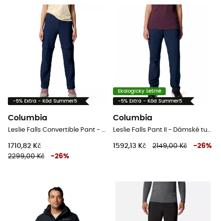
Ekologicky šetrné
-5% Extra - Kód Summer5
-5% Extra - Kód Summer5
Columbia
Columbia
Leslie Falls Convertible Pant - Dámské kabriolet turistické kalhoty
Leslie Falls Pant II - Dámské turistické kalhoty
1710,82 Kč
1592,13 Kč
2149,00 Kč
-
26
%
2299,00 Kč
-
26
%