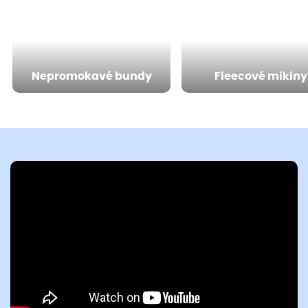
Nepromokavé bundy
Fleecové mikiny