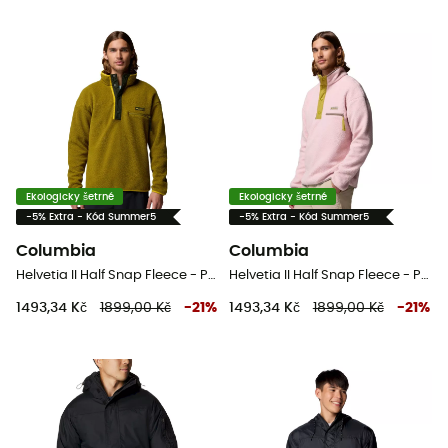
Ekologicky šetrné
Ekologicky šetrné
-5% Extra - Kód Summer5
-5% Extra - Kód Summer5
Columbia
Columbia
Helvetia II Half Snap Fleece - Pánská fleesová mikina
Helvetia II Half Snap Fleece - Pánská fleesová mikina
1493,34 Kč
1899,00 Kč
-
21
%
1493,34 Kč
1899,00 Kč
-
21
%