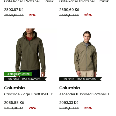
Gate Racer II Softshell - Pánská softshellová bunda
Gate Racer II Softshell - Pánská softshellová bunda
2803,67 Kč
2650,60 Kč
3569,00 Kč
-
21
%
3569,00 Kč
-
26
%
Ekologicky šetrné
-5% Extra - Kód Summer5
-5% Extra - Kód Summer5
Columbia
Columbia
Cascade Ridge III Softshell - Pánská softshellová bunda
Ascender II Hooded Softshell Jacket - Pánská softshellová bunda
2085,88 Kč
2093,33 Kč
2799,00 Kč
-
25
%
2809,00 Kč
-
25
%