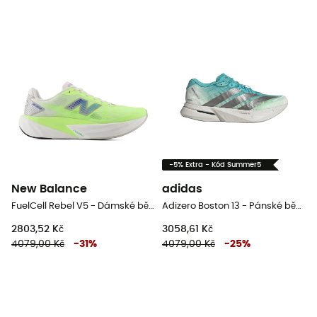
-5% Extra - Kód Summer5
New Balance
adidas
FuelCell Rebel V5 - Dámské běžecké boty
Adizero Boston 13 - Pánské běžecké boty
2803,52 Kč
3058,61 Kč
4079,00 Kč
-
31
%
4079,00 Kč
-
25
%