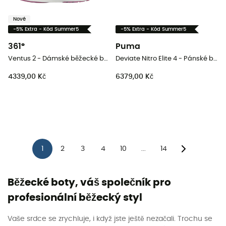
Nové
-5% Extra - Kód Summer5
-5% Extra - Kód Summer5
361°
Puma
Ventus 2 - Dámské běžecké boty
Deviate Nitro Elite 4 - Pánské běžecké boty
4339,00 Kč
6379,00 Kč
1
2
3
4
10
14
...
Běžecké boty, váš společník pro
profesionální běžecký styl
Vaše srdce se zrychluje, i když jste ještě nezačali. Trochu se