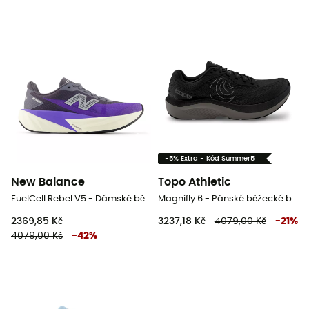
-5% Extra - Kód Summer5
New Balance
Topo Athletic
FuelCell Rebel V5 - Dámské běžecké boty
Magnifly 6 - Pánské běžecké boty
2369,85 Kč
3237,18 Kč
4079,00 Kč
-
21
%
4079,00 Kč
-
42
%