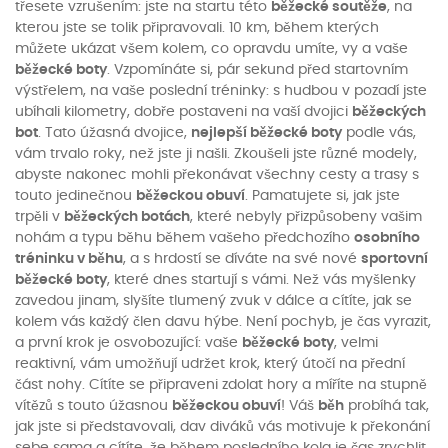
třesete vzrušením: jste na startu této
běžecké soutěže
, na
kterou jste se tolik připravovali. 10 km, během kterých
můžete ukázat všem kolem, co opravdu umíte, vy a vaše
běžecké boty
. Vzpomínáte si, pár sekund před startovním
výstřelem, na vaše poslední tréninky: s hudbou v pozadí jste
ubíhali kilometry, dobře postaveni na vaší dvojici
běžeckých
bot
. Tato úžasná dvojice,
nejlepší běžecké boty
podle vás,
vám trvalo roky, než jste ji našli. Zkoušeli jste různé modely,
abyste nakonec mohli překonávat všechny cesty a trasy s
touto jedinečnou
běžeckou obuví
. Pamatujete si, jak jste
trpěli v
běžeckých botách
, které nebyly přizpůsobeny vašim
nohám a typu běhu během vašeho předchozího
osobního
tréninku v běhu
, a s hrdostí se díváte na své nové
sportovní
běžecké boty
, které dnes startují s vámi. Než vás myšlenky
zavedou jinam, slyšíte tlumený zvuk v dálce a cítíte, jak se
kolem vás každý člen davu hýbe. Není pochyb, je čas vyrazit,
a první krok je osvobozující: vaše
běžecké boty
, velmi
reaktivní, vám umožňují udržet krok, který útočí na přední
část nohy. Cítíte se připraveni zdolat hory a míříte na stupně
vítězů s touto úžasnou
běžeckou obuví
! Váš
běh
probíhá tak,
jak jste si představovali, dav diváků vás motivuje k překonání
sebe sama a cítíte, že během posledního kola je čas zrychlit,