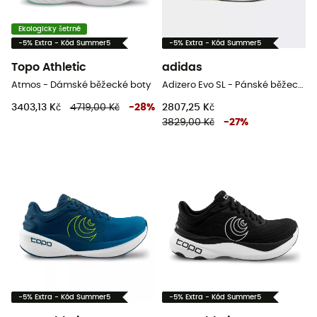
Ekologicky šetrné
-5% Extra - Kód Summer5
-5% Extra - Kód Summer5
Topo Athletic
adidas
Atmos - Dámské běžecké boty
Adizero Evo SL - Pánské běžecké boty
3403,13 Kč
4719,00 Kč
-
28
%
2807,25 Kč
3829,00 Kč
-
27
%
-5% Extra - Kód Summer5
-5% Extra - Kód Summer5