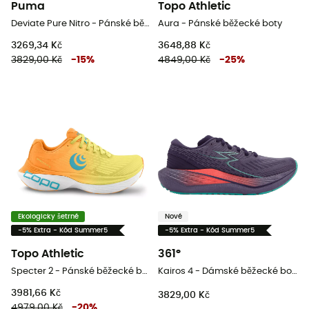
Puma
Topo Athletic
Deviate Pure Nitro - Pánské běžecké boty
Aura - Pánské běžecké boty
3269,34 Kč
3648,88 Kč
3829,00 Kč
-
15
%
4849,00 Kč
-
25
%
Ekologicky šetrné
Nové
-5% Extra - Kód Summer5
-5% Extra - Kód Summer5
Topo Athletic
361°
Specter 2 - Pánské běžecké boty
Kairos 4 - Dámské běžecké boty
3981,66 Kč
3829,00 Kč
4979,00 Kč
-
20
%