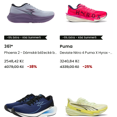
-5% Extra - Kód Summer5
-5% Extra - Kód Summer5
361°
Puma
Phoenix 2 - Dámské běžecké boty
Deviate Nitro 4 Puma X Hyrox - Pánské běžecké boty
2548,42 Kč
3240,84 Kč
4079,00 Kč
-
38
%
4339,00 Kč
-
25
%