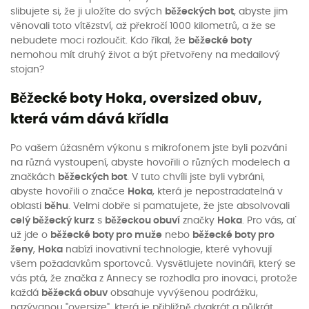
slibujete si, že ji uložíte do svých
běžeckých bot
, abyste jim
věnovali toto vítězství, až překročí 1000 kilometrů, a že se
nebudete moci rozloučit. Kdo říkal, že
běžecké boty
nemohou mít druhý život a být přetvořeny na medailový
stojan?
Běžecké boty Hoka, oversized obuv,
která vám dává křídla
Po vašem úžasném výkonu s mikrofonem jste byli pozváni
na různá vystoupení, abyste hovořili o různých modelech a
značkách
běžeckých bot
. V tuto chvíli jste byli vybráni,
abyste hovořili o značce
Hoka
, která je nepostradatelná v
oblasti
běhu
. Velmi dobře si pamatujete, že jste absolvovali
celý běžecký kurz
s
běžeckou obuví
značky
Hoka
. Pro vás, ať
už jde o
běžecké boty pro muže
nebo
běžecké boty pro
ženy
,
Hoka
nabízí inovativní technologie, které vyhovují
všem požadavkům sportovců. Vysvětlujete novináři, který se
vás ptá, že značka z Annecy se rozhodla pro inovaci, protože
každá
běžecká obuv
obsahuje vyvýšenou podrážku,
nazývanou "oversize", která je přibližně dvakrát a půlkrát