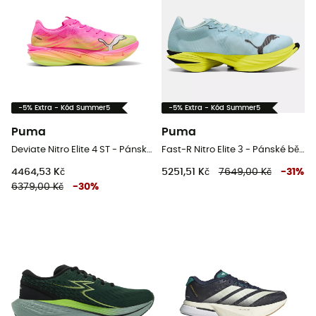
-5% Extra - Kód Summer5
-5% Extra - Kód Summer5
Puma
Puma
Deviate Nitro Elite 4 ST - Pánské běžecké boty
Fast-R Nitro Elite 3 - Pánské běžecké boty
4464,53 Kč
5251,51 Kč
7649,00 Kč
-
31
%
6379,00 Kč
-
30
%