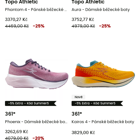
Topo Athletic
Topo Athletic
Phantom 4 - Pánské běžecké boty
Aura - Dámské běžecké boty
3370,27 Kč
3752,77 Kč
4469,00 Kč
-
25
%
4979,00 Kč
-
25
%
Nové
-5% Extra - Kód Summer5
-5% Extra - Kód Summer5
361°
361°
Phoenix - Dámské běžecké boty
Kairos 4 - Pánské běžecké boty
3262,69 Kč
3829,00 Kč
4079,00 Kč
-
20
%