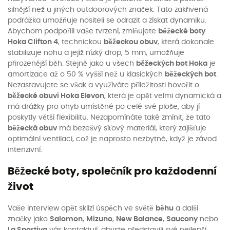
silnější než u jiných outdoorových značek. Tato zakřivená
podrážka umožňuje nositeli se odrazit a získat dynamiku.
Abychom podpořili vaše tvrzení, zmiňujete
běžecké boty
Hoka Clifton 4
, technickou
běžeckou obuv
, která dokonale
stabilizuje nohu a jejíž nízký drop, 5 mm, umožňuje
přirozenější běh. Stejně jako u všech
běžeckých bot Hoka
je
amortizace až o 50 % vyšší než u klasických
běžeckých bot
.
Nezastavujete se však a využíváte příležitosti hovořit o
běžecké obuvi Hoka Elevon
, která je opět velmi dynamická a
má drážky pro ohyb umístěné po celé své ploše, aby jí
poskytly větší flexibilitu. Nezapomínáte také zmínit, že tato
běžecká obuv
má bezešvý síťový materiál, který zajišťuje
optimální ventilaci, což je naprosto nezbytné, když je závod
intenzivní.
Běžecké boty, společník pro každodenní
život
Vaše interview opět sklízí úspěch ve světě
běhu
a další
značky jako
Salomon
,
Mizuno
,
New Balance
,
Saucony
nebo