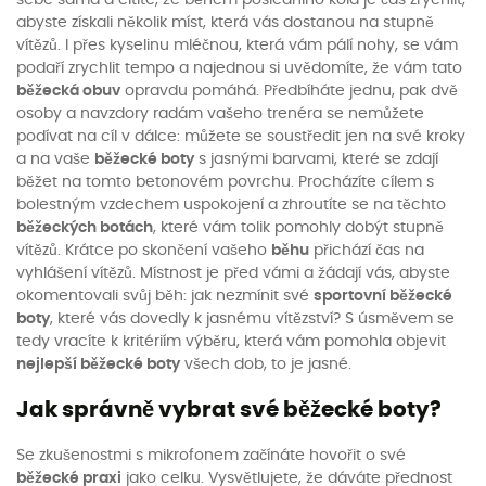
abyste získali několik míst, která vás dostanou na stupně
vítězů. I přes kyselinu mléčnou, která vám pálí nohy, se vám
podaří zrychlit tempo a najednou si uvědomíte, že vám tato
běžecká obuv
opravdu pomáhá. Předbíháte jednu, pak dvě
osoby a navzdory radám vašeho trenéra se nemůžete
podívat na cíl v dálce: můžete se soustředit jen na své kroky
a na vaše
běžecké boty
s jasnými barvami, které se zdají
běžet na tomto betonovém povrchu. Procházíte cílem s
bolestným vzdechem uspokojení a zhroutíte se na těchto
běžeckých botách
, které vám tolik pomohly dobýt stupně
vítězů. Krátce po skončení vašeho
běhu
přichází čas na
vyhlášení vítězů. Místnost je před vámi a žádají vás, abyste
okomentovali svůj běh: jak nezmínit své
sportovní běžecké
boty
, které vás dovedly k jasnému vítězství? S úsměvem se
tedy vracíte k kritériím výběru, která vám pomohla objevit
nejlepší běžecké boty
všech dob, to je jasné.
Jak správně vybrat své běžecké boty?
Se zkušenostmi s mikrofonem začínáte hovořit o své
běžecké praxi
jako celku. Vysvětlujete, že dáváte přednost