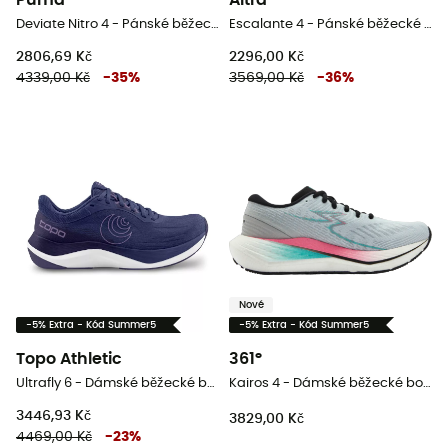
Puma
Altra
Deviate Nitro 4 - Pánské běžecké boty
Escalante 4 - Pánské běžecké boty
2806,69 Kč
2296,00 Kč
4339,00 Kč
-
35
%
3569,00 Kč
-
36
%
Nové
-5% Extra - Kód Summer5
-5% Extra - Kód Summer5
Topo Athletic
361°
Ultrafly 6 - Dámské běžecké boty
Kairos 4 - Dámské běžecké boty
3446,93 Kč
3829,00 Kč
4469,00 Kč
-
23
%