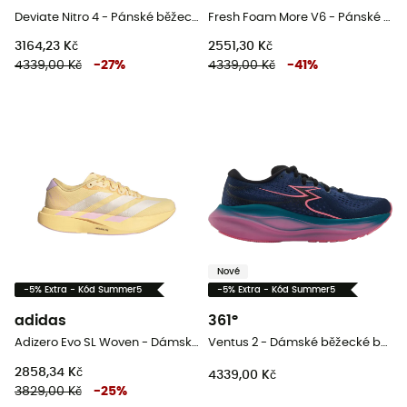
Deviate Nitro 4 - Pánské běžecké boty
Fresh Foam More V6 - Pánské běžecké boty
3164,23 Kč
2551,30 Kč
4339,00 Kč
-
27
%
4339,00 Kč
-
41
%
Nové
-5% Extra - Kód Summer5
-5% Extra - Kód Summer5
adidas
361°
Adizero Evo SL Woven - Dámské běžecké boty
Ventus 2 - Dámské běžecké boty
2858,34 Kč
4339,00 Kč
3829,00 Kč
-
25
%