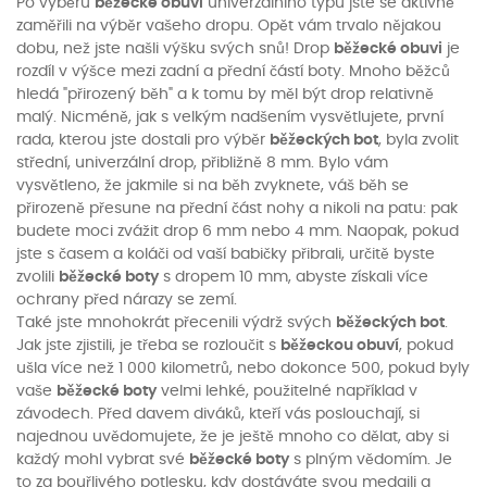
Po výběru
běžecké obuvi
univerzálního typu jste se aktivně
zaměřili na výběr vašeho dropu. Opět vám trvalo nějakou
dobu, než jste našli výšku svých snů! Drop
běžecké obuvi
je
rozdíl v výšce mezi zadní a přední částí boty. Mnoho běžců
hledá "přirozený běh" a k tomu by měl být drop relativně
malý. Nicméně, jak s velkým nadšením vysvětlujete, první
rada, kterou jste dostali pro výběr
běžeckých bot
, byla zvolit
střední, univerzální drop, přibližně 8 mm. Bylo vám
vysvětleno, že jakmile si na běh zvyknete, váš běh se
přirozeně přesune na přední část nohy a nikoli na patu: pak
budete moci zvážit drop 6 mm nebo 4 mm. Naopak, pokud
jste s časem a koláči od vaší babičky přibrali, určitě byste
zvolili
běžecké boty
s dropem 10 mm, abyste získali více
ochrany před nárazy se zemí.
Také jste mnohokrát přecenili výdrž svých
běžeckých bot
.
Jak jste zjistili, je třeba se rozloučit s
běžeckou obuví
, pokud
ušla více než 1 000 kilometrů, nebo dokonce 500, pokud byly
vaše
běžecké boty
velmi lehké, použitelné například v
závodech. Před davem diváků, kteří vás poslouchají, si
najednou uvědomujete, že je ještě mnoho co dělat, aby si
každý mohl vybrat své
běžecké boty
s plným vědomím. Je
to za bouřlivého potlesku, kdy dostáváte svou medaili a