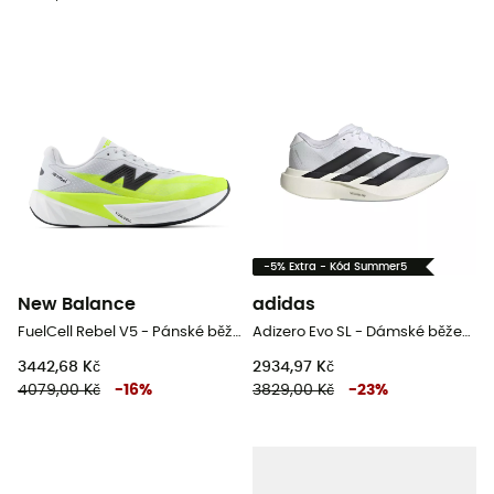
-5% Extra - Kód Summer5
New Balance
adidas
FuelCell Rebel V5 - Pánské běžecké boty
Adizero Evo SL - Dámské běžecké boty
3442,68 Kč
2934,97 Kč
4079,00 Kč
-
16
%
3829,00 Kč
-
23
%