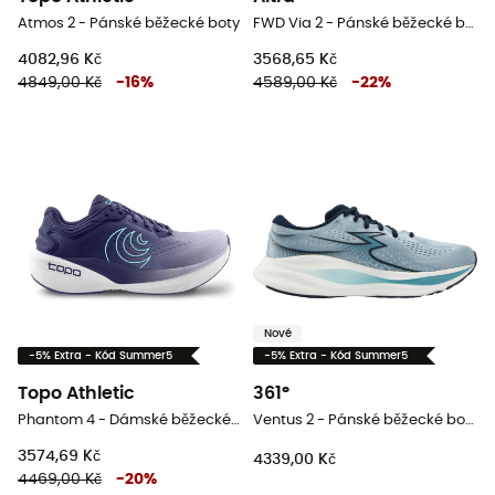
Atmos 2 - Pánské běžecké boty
FWD Via 2 - Pánské běžecké boty
4082,96 Kč
3568,65 Kč
4849,00 Kč
-
16
%
4589,00 Kč
-
22
%
Nové
-5% Extra - Kód Summer5
-5% Extra - Kód Summer5
Topo Athletic
361°
Phantom 4 - Dámské běžecké boty
Ventus 2 - Pánské běžecké boty
3574,69 Kč
4339,00 Kč
4469,00 Kč
-
20
%