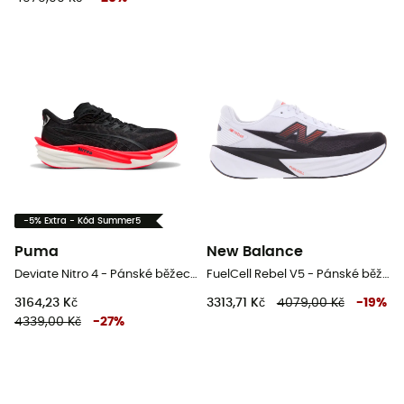
-5% Extra - Kód Summer5
Puma
New Balance
Deviate Nitro 4 - Pánské běžecké boty
FuelCell Rebel V5 - Pánské běžecké boty
3164,23 Kč
3313,71 Kč
4079,00 Kč
-
19
%
4339,00 Kč
-
27
%