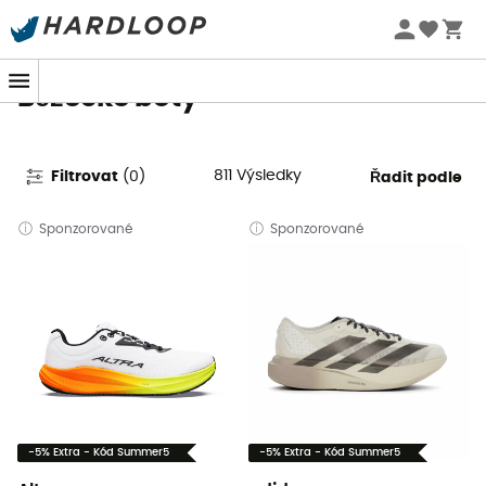
Letní akce 🔥 -5 % EXTRA při nákupu 2 produktů* s kódem
Summer5
Běžecké boty
811
Výsledky
Filtrovat
(
0
)
Řadit podle
Sponzorované
Sponzorované
-5% Extra - Kód Summer5
-5% Extra - Kód Summer5