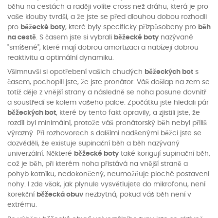
běhu na cestách a raději volíte cross než dráhu, která je pro
vaše klouby tvrdší, a že jste se před dlouhou dobou rozhodli
pro
běžecké boty
, které byly specificky přizpůsobeny pro
běh
na cestě
. S časem jste si vybrali
běžecké boty
nazývané
"smíšené", které mají dobrou amortizaci a nabízejí dobrou
reaktivitu a optimální dynamiku.
Všimnuvši si opotřebení vašich chudých
běžeckých bot
s
časem, pochopili jste, že jste pronátor. Váš došlap na zem se
totiž děje z vnější strany a následně se noha posune dovnitř
a soustředí se kolem vašeho palce. Zpočátku jste hledali pár
běžeckých bot
, které by tento fakt opravily, a zjistili jste, že
rozdíl byl minimální, protože váš pronátorský běh nebyl příliš
výrazný. Při rozhovorech s dalšími nadšenými běžci jste se
dozvěděli, že existuje supinační běh a běh nazývaný
univerzální. Některé
běžecké boty
také korigují supinační běh,
což je běh, při kterém noha přistává na vnější straně a
pohyb kotníku, nedokončený, neumožňuje ploché postavení
nohy. I zde však, jak plynule vysvětlujete do mikrofonu, není
korekční
běžecká obuv
nezbytná, pokud váš běh není v
extrému.