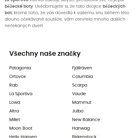
La Sportiva
vás kontaktují, abyste představili své nejlepší
běžecké boty
. Uvědomujete si, že tato dvojice
běžeckých
bot
, kromě toho, že vás dovedla k vašemu snu během této
dlouho očekávané soutěže, vám otevřela mnoho dalších
nečekaných dveří.
Všechny naše značky
Patagonia
Fjällräven
Ortovox
Columbia
Rab
Scarpa
La Sportiva
Vaude
Lowa
Mammut
Altra
Julbo
Millet
New Balance
Moon Boot
Hanwag
Helly Hansen
Birkenstock