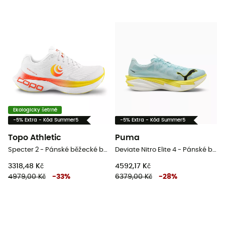
Ekologicky šetrné
-5% Extra - Kód Summer5
-5% Extra - Kód Summer5
Topo Athletic
Puma
Specter 2 - Pánské běžecké boty
Deviate Nitro Elite 4 - Pánské běžecké boty
3318,48 Kč
4592,17 Kč
4979,00 Kč
-
33
%
6379,00 Kč
-
28
%