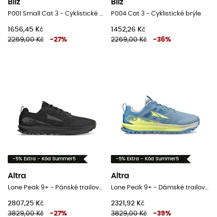
Bliz
Bliz
P001 Small Cat 3 - Cyklistické brýle
P004 Cat 3 - Cyklistické brýle
1656,45 Kč
1452,26 Kč
2269,00 Kč
-
27
%
2269,00 Kč
-
36
%
-5% Extra - Kód Summer5
-5% Extra - Kód Summer5
Altra
Altra
Lone Peak 9+ - Pánské trailové běžecké boty
Lone Peak 9+ - Dámské trailové běžecké boty
2807,25 Kč
2321,92 Kč
3829,00 Kč
-
27
%
3829,00 Kč
-
39
%