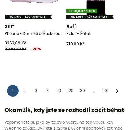
Ekologicky šetrné
-5% Extra - Kód Summer5
-5% Extra - Kód Summer5
361°
Buff
Phoenix - Dámské běžecké boty
Polar - Šátek
3262,69 Kč
719,00 Kč
4079,00 Kč
-
20
%
1
2
3
4
10
20
30
101
...
Okamžik, kdy jste se rozhodli začít běhat
Vzpomenete si, jako by to bylo včera, na ten večer, kdy
všechno začalo. Byli jste s přáteli, všichni sportovci, zatímco