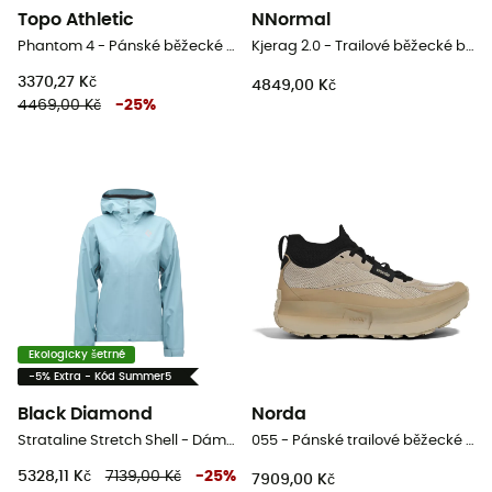
Topo Athletic
NNormal
Phantom 4 - Pánské běžecké boty
Kjerag 2.0 - Trailové běžecké boty
3370,27 Kč
4849,00 Kč
4469,00 Kč
-
25
%
Ekologicky šetrné
-5% Extra - Kód Summer5
Black Diamond
Norda
Strataline Stretch Shell - Dámská nepromokavá bunda
055 - Pánské trailové běžecké boty
5328,11 Kč
7139,00 Kč
-
25
%
7909,00 Kč