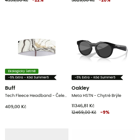
4339,00 Kč
-
22
%
3829,00 Kč
-
20
%
Ekologicky šetrné
-5% Extra - Kód Summer5
-5% Extra - Kód Summer5
Buff
Oakley
Tech Fleece Headband - Čelenka
Meta HSTN - Chytré Brýle
11346,81 Kč
409,00 Kč
12469,00 Kč
-
9
%