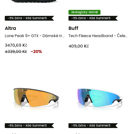
Ekologicky šetrné
-5% Extra - Kód Summer5
-5% Extra - Kód Summer5
Altra
Buff
Lone Peak 9+ GTX - Dámské trailové běžecké boty
Tech Fleece Headband - Čelenka
3470,69 Kč
409,00 Kč
4339,00 Kč
-
20
%
-5% Extra - Kód Summer5
-5% Extra - Kód Summer5