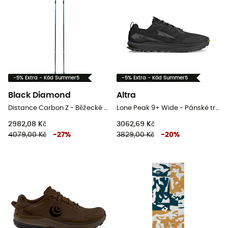
-5% Extra - Kód Summer5
-5% Extra - Kód Summer5
Black Diamond
Altra
Distance Carbon Z - Běžecké hole
Lone Peak 9+ Wide - Pánské trailové běžecké boty
2982,08 Kč
3062,69 Kč
4079,00 Kč
-
27
%
3829,00 Kč
-
20
%