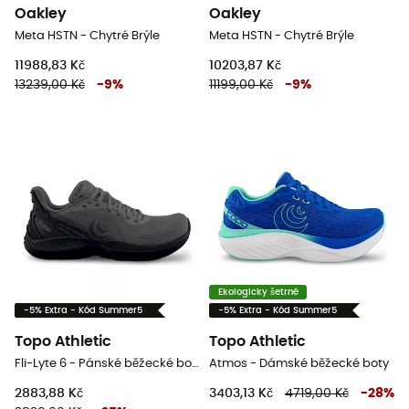
Oakley
Oakley
Meta HSTN - Chytré Brýle
Meta HSTN - Chytré Brýle
11988,83 Kč
10203,87 Kč
13239,00 Kč
-
9
%
11199,00 Kč
-
9
%
Ekologicky šetrné
-5% Extra - Kód Summer5
-5% Extra - Kód Summer5
Topo Athletic
Topo Athletic
Fli-Lyte 6 - Pánské běžecké boty
Atmos - Dámské běžecké boty
2883,88 Kč
3403,13 Kč
4719,00 Kč
-
28
%