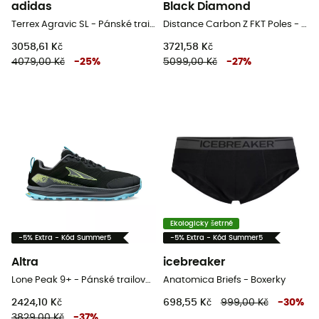
adidas
Black Diamond
Terrex Agravic SL - Pánské trailové běžecké boty
Distance Carbon Z FKT Poles - Běžecké hole
3058,61 Kč
3721,58 Kč
4079,00 Kč
-
25
%
5099,00 Kč
-
27
%
Ekologicky šetrné
-5% Extra - Kód Summer5
-5% Extra - Kód Summer5
Altra
icebreaker
Lone Peak 9+ - Pánské trailové běžecké boty
Anatomica Briefs - Boxerky
2424,10 Kč
698,55 Kč
999,00 Kč
-
30
%
3829,00 Kč
-
37
%