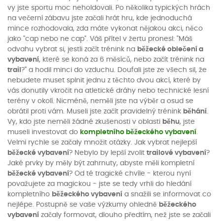
vy jste sportu moc neholdovali. Po několika typických hrách
na večerní zábavu jste začali hrát hru, kde jednoduchá
mince rozhodovala, zda máte vykonat nějakou akci, něco
jako "cap nebo ne cap". Váš přítel v žertu pronesl: "Máš
odvahu vybrat si, jestli začít trénink na
běžecké oblečení a
vybavení
, které se koná za 6 měsíců, nebo začít trénink na
trail
?" a hodil minci do vzduchu. Doufali jste ze všech sil, že
nebudete muset splnit jednu z těchto dvou akcí, které by
vás donutily vkročit na atletické dráhy nebo technické lesní
terény v okolí. Nicméně, neměli jste na výběr a osud se
obrátil proti vám. Museli jste začít pravidelný trénink
běhání
.
Vy, kdo jste neměli žádné zkušenosti v oblasti
běhu
, jste
museli investovat do
kompletního běžeckého vybavení
.
Velmi rychle se začaly množit otázky. Jak vybrat nejlepší
běžecké vybavení
? Nebylo by lepší zvolit
trailové vybavení
?
Jaké prvky by měly být zahrnuty, abyste měli kompletní
běžecké vybavení
? Od té tragické chvíle - kterou nyní
považujete za magickou - jste se tedy vrhli do hledání
kompletního
běžeckého vybavení
a snažili se informovat co
nejlépe. Postupně se vaše výzkumy ohledně
běžeckého
vybavení
začaly formovat, dlouho předtím, než jste se začali