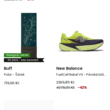
Ekologicky šetrné
-5% Extra - Kód Summer5
Buff
New Balance
Polar - Šátek
FuelCell Rebel V5 - Pánské běžecké boty
2369,85 Kč
719,00 Kč
4079,00 Kč
-
42
%