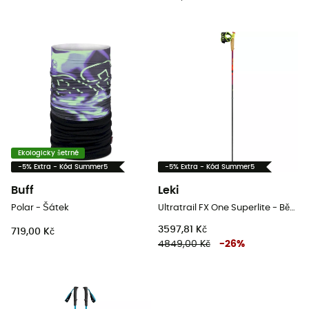
Ekologicky šetrné
-5% Extra - Kód Summer5
-5% Extra - Kód Summer5
Buff
Leki
Polar - Šátek
Ultratrail FX One Superlite - Běžecké hole
3597,81 Kč
719,00 Kč
4849,00 Kč
-
26
%