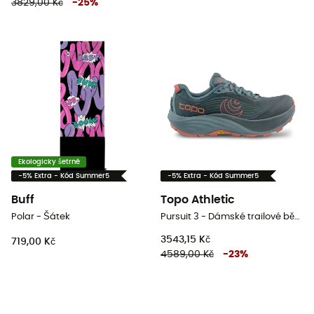
3829,00 Kč
-
25
%
Ekologicky šetrné
-5% Extra - Kód Summer5
-5% Extra - Kód Summer5
Buff
Topo Athletic
Polar - Šátek
Pursuit 3 - Dámské trailové běžecké boty
3543,15 Kč
719,00 Kč
4589,00 Kč
-
23
%