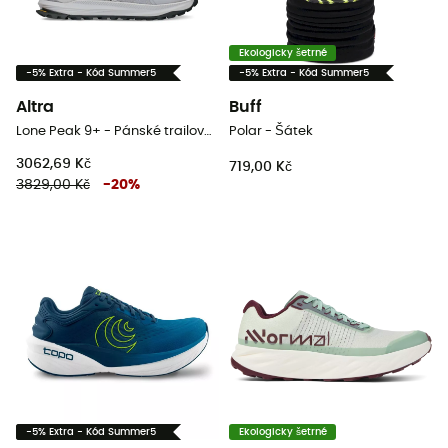
Ekologicky šetrné
-5% Extra - Kód Summer5
-5% Extra - Kód Summer5
Altra
Buff
Lone Peak 9+ - Pánské trailové běžecké boty
Polar - Šátek
3062,69 Kč
719,00 Kč
3829,00 Kč
-
20
%
-5% Extra - Kód Summer5
Ekologicky šetrné