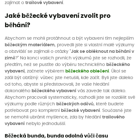
zajímat o
trailové vybavení
.
Jaké běžecké vybavení zvolit pro
běhání?
Abychom se mohli protáhnout a být vybaveni tím nejlepším
běžeckým materiálem
, provedli jste si vlastní malé výzkumy
a obzvlášť se zajímali o otázky "
Jak se obléknout na běhání v
zimě
?" Na konci vašich prvních výzkumů jste se rozhodli, že
předtím, než se pustíte do výběru technického
běžeckého
vybavení
, začnete výběrem
běžeckého oblečení
. Úkol se
zdál být obtížný: vůbec jste netušili, kde začít. Byli jste daleko
od toho, abyste si představovali, že vaše hledání
dokonalého
běžeckého vybavení
vás zavede tak daleko.
Abychom pracovali systematicky, rozhodli jste se rozdělit své
výzkumy podle různých
běžeckých oděvů
, které budete
potřebovat pro kompletní
běžecké vybavení
. Současně jste
se nemohli ubránit myšlence, zda by hledání
trailového
vybavení
nebylo jednodušší.
Běžecká bunda, bunda odolná vůči času