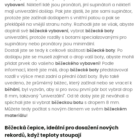
vybavení
. Někteří lidé jsou pronátoři, jiní supinátoři a někteří
mají univerzální došlap. Pak jste zjistili, že jste sami supinátor,
protože jste začínali došlapem s vnitřní patou a pak se
překlápěli na vnější stranu nohy. Rozhodli jste se však, abyste
doplnili své
běžecké vybavení
, vybrat
běžecké boty
univerzální, protože rozdíly s botami specializovanými pro
supinátory nebo pronátory jsou minimální.
Dostali jste se tedy k celkové složitosti
běžecké boty
. Po
došlapu jste se museli zajímat o drop vaší boty, abyste mohli
přidat prvek do vašeho
běžeckého vybavení
! Podle
informací, které jste měli, drop
běžecké boty
představoval
rozdíl v výšce mezi zadní a přední částí boty. Bylo také
uvedeno, že průměrný běžec, který začínal nebo se vracel k
běhání
, byl vyzván, aby si pro svou první pár bot vybral drop
8 mm, takzvaný "univerzální". Od té doby jste již neváhali a
spěchali jste si vybrat
běžeckou botu
s dropem 8 mm.
Můžete tedy počítat s novým členem ve svém
běžeckém
materiálu
!
Běžecká čepice, ideální pro dosažení nových
rekordů, když teploty stoupají