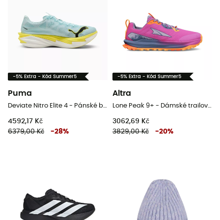
-5% Extra - Kód Summer5
-5% Extra - Kód Summer5
Puma
Altra
Deviate Nitro Elite 4 - Pánské běžecké boty
Lone Peak 9+ - Dámské trailové běžecké boty
4592,17 Kč
3062,69 Kč
6379,00 Kč
-
28
%
3829,00 Kč
-
20
%