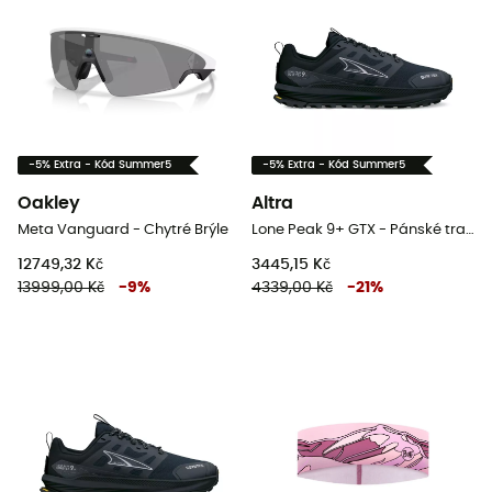
-5% Extra - Kód Summer5
-5% Extra - Kód Summer5
Oakley
Altra
Meta Vanguard - Chytré Brýle
Lone Peak 9+ GTX - Pánské trailové běžecké boty
12749,32 Kč
3445,15 Kč
13999,00 Kč
-
9
%
4339,00 Kč
-
21
%