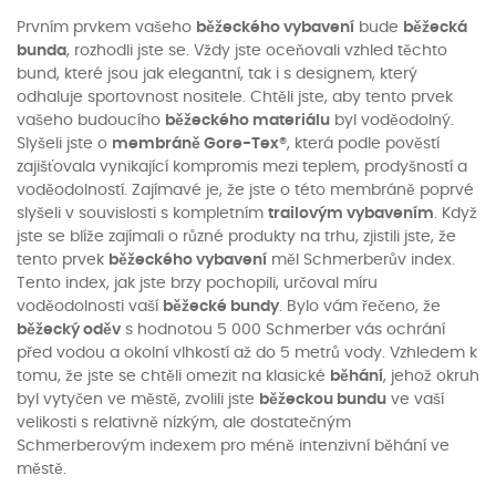
Prvním prvkem vašeho
běžeckého vybavení
bude
běžecká
bunda
, rozhodli jste se. Vždy jste oceňovali vzhled těchto
bund, které jsou jak elegantní, tak i s designem, který
odhaluje sportovnost nositele. Chtěli jste, aby tento prvek
vašeho budoucího
běžeckého materiálu
byl voděodolný.
Slyšeli jste o
membráně Gore-Tex®
, která podle pověstí
zajišťovala vynikající kompromis mezi teplem, prodyšností a
voděodolností. Zajímavé je, že jste o této membráně poprvé
slyšeli v souvislosti s kompletním
trailovým vybavením
. Když
jste se blíže zajímali o různé produkty na trhu, zjistili jste, že
tento prvek
běžeckého vybavení
měl Schmerberův index.
Tento index, jak jste brzy pochopili, určoval míru
voděodolnosti vaší
běžecké bundy
. Bylo vám řečeno, že
běžecký oděv
s hodnotou 5 000 Schmerber vás ochrání
před vodou a okolní vlhkostí až do 5 metrů vody. Vzhledem k
tomu, že jste se chtěli omezit na klasické
běhání
, jehož okruh
byl vytyčen ve městě, zvolili jste
běžeckou bundu
ve vaší
velikosti s relativně nízkým, ale dostatečným
Schmerberovým indexem pro méně intenzivní běhání ve
městě.