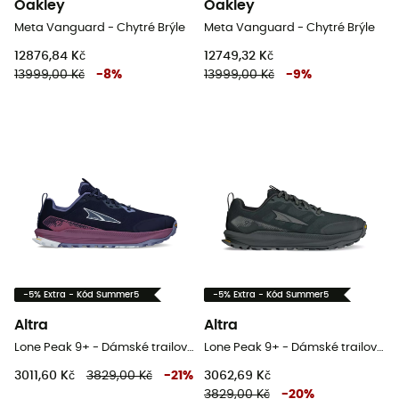
Oakley
Oakley
Meta Vanguard - Chytré Brýle
Meta Vanguard - Chytré Brýle
12876,84 Kč
12749,32 Kč
13999,00 Kč
-
8
%
13999,00 Kč
-
9
%
-5% Extra - Kód Summer5
-5% Extra - Kód Summer5
Altra
Altra
Lone Peak 9+ - Dámské trailové běžecké boty
Lone Peak 9+ - Dámské trailové běžecké boty
3011,60 Kč
3829,00 Kč
-
21
%
3062,69 Kč
3829,00 Kč
-
20
%