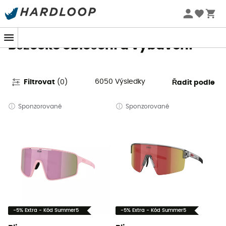
Letní akce 🔥 -5 % EXTRA při nákupu 2 produktů* s kódem
Summer5
Běžecké oblečení a vybavení
6050
Výsledky
Filtrovat
(
0
)
Řadit podle
Sponzorované
Sponzorované
-5% Extra - Kód Summer5
-5% Extra - Kód Summer5