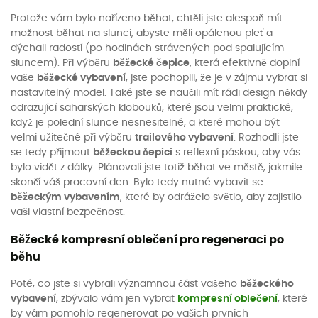
Protože vám bylo nařízeno běhat, chtěli jste alespoň mít
možnost běhat na slunci, abyste měli opálenou pleť a
dýchali radostí (po hodinách strávených pod spalujícím
sluncem). Při výběru
běžecké čepice
, která efektivně doplní
vaše
běžecké vybavení
, jste pochopili, že je v zájmu vybrat si
nastavitelný model. Také jste se naučili mít rádi design někdy
odrazující saharských klobouků, které jsou velmi praktické,
když je polední slunce nesnesitelné, a které mohou být
velmi užitečné při výběru
trailového vybavení
. Rozhodli jste
se tedy přijmout
běžeckou čepici
s reflexní páskou, aby vás
bylo vidět z dálky. Plánovali jste totiž běhat ve městě, jakmile
skončí váš pracovní den. Bylo tedy nutné vybavit se
běžeckým vybavením
, které by odráželo světlo, aby zajistilo
vaši vlastní bezpečnost.
Běžecké kompresní oblečení pro regeneraci po
běhu
Poté, co jste si vybrali významnou část vašeho
běžeckého
vybavení
, zbývalo vám jen vybrat
kompresní oblečení
, které
by vám pomohlo regenerovat po vašich prvních