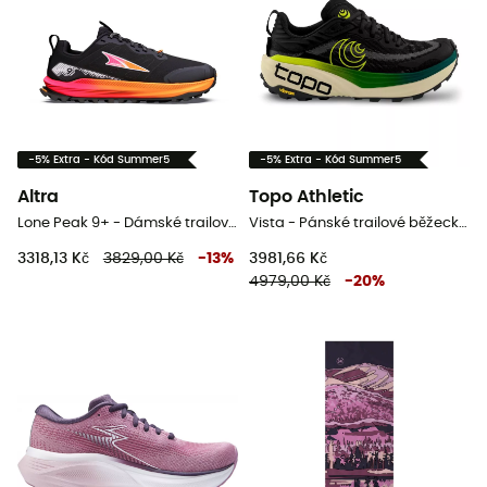
-5% Extra - Kód Summer5
-5% Extra - Kód Summer5
Altra
Topo Athletic
Lone Peak 9+ - Dámské trailové běžecké boty
Vista - Pánské trailové běžecké boty
3318,13 Kč
3829,00 Kč
-
13
%
3981,66 Kč
4979,00 Kč
-
20
%