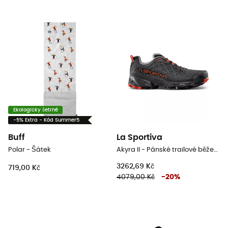
Ekologicky šetrné
-5% Extra - Kód Summer5
Buff
La Sportiva
Polar - Šátek
Akyra II - Pánské trailové běžecké boty
3262,69 Kč
719,00 Kč
4079,00 Kč
-
20
%