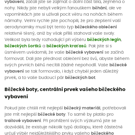
vybavení
, začali jste se zajímat o dolní část těla, zejména o
nohy. Nikdy jste nebyli velkým fanouškem
běhání
, ale ve
vzpomínkách jste si užívali pocit větru na nohách během
námahy. Velmi rychle jste pochopili, že pro zlepšení vaší
aerodynamiky musí být tento typ
běžeckého oblečení
relativně těsný, aniž by však příliš stahoval vaše svaly.
Velikost byla tedy rozhodující při výběru
běžeckých legín
,
běžeckých šortků
a
běžeckých kraťasů
. Pak jste si s
úsměvem uvědomili, že vaše
běžecké vybavení
se začíná
formovat. Dali jste přednost oblečení bez švů, abyste během
svých prvních běhů necítili žádné nepohodlí. Vaše
běžecké
vybavení
se tak formovalo, i když chyběl jeden důležitý
prvek, a to vaše budoucí pár
běžeckých bot
.
Běžecké boty, centrální prvek vašeho běžeckého
vybavení
Pokud jste chtěli mít nejlepší
běžecký materiál
, potřebovali
jste mít nejlepší
běžecké boty
. To samé by platilo pro
trailové vybavení
. Při prohlížení svých výzkumů jste se
dozvěděli, že existuje několik typů došlapu, které částečně
určují výběr nejdůležitějšího prvku vašeho
běžeckého