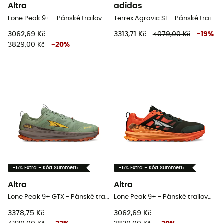
Altra
adidas
Lone Peak 9+ - Pánské trailové běžecké boty
Terrex Agravic SL - Pánské trailové běžecké boty
3062,69 Kč
3313,71 Kč
4079,00 Kč
-
19
%
3829,00 Kč
-
20
%
-5% Extra - Kód Summer5
-5% Extra - Kód Summer5
Altra
Altra
Lone Peak 9+ GTX - Pánské trailové běžecké boty
Lone Peak 9+ - Pánské trailové běžecké boty
3378,75 Kč
3062,69 Kč