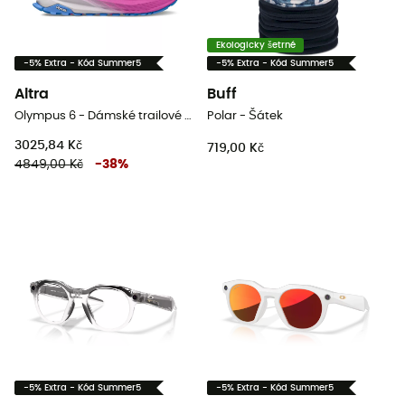
Ekologicky šetrné
-5% Extra - Kód Summer5
-5% Extra - Kód Summer5
Altra
Buff
Olympus 6 - Dámské trailové běžecké boty
Polar - Šátek
3025,84 Kč
719,00 Kč
4849,00 Kč
-
38
%
-5% Extra - Kód Summer5
-5% Extra - Kód Summer5