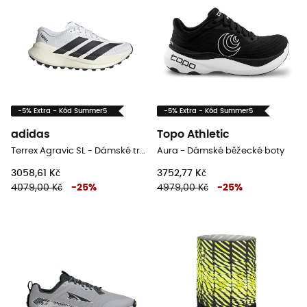
-5% Extra - Kód Summer5
-5% Extra - Kód Summer5
adidas
Topo Athletic
Terrex Agravic SL - Dámské trailové běžecké boty
Aura - Dámské běžecké boty
3058,61 Kč
3752,77 Kč
4079,00 Kč
-
25
%
4979,00 Kč
-
25
%