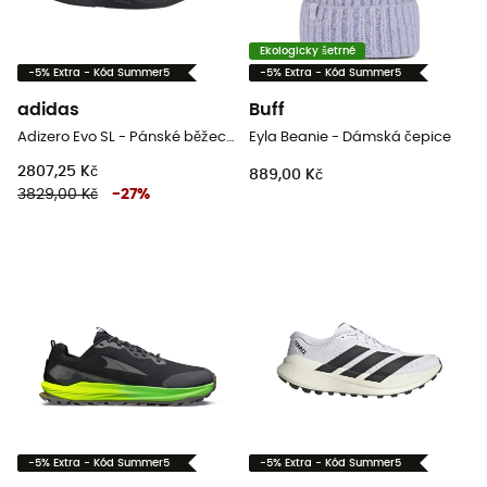
Ekologicky šetrné
-5% Extra - Kód Summer5
-5% Extra - Kód Summer5
adidas
Buff
Adizero Evo SL - Pánské běžecké boty
Eyla Beanie - Dámská čepice
2807,25 Kč
889,00 Kč
3829,00 Kč
-
27
%
-5% Extra - Kód Summer5
-5% Extra - Kód Summer5