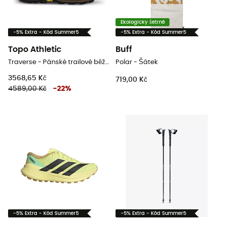
Ekologicky šetrné
-5% Extra - Kód Summer5
-5% Extra - Kód Summer5
Topo Athletic
Buff
Traverse - Pánské trailové běžecké boty
Polar - Šátek
3568,65 Kč
719,00 Kč
4589,00 Kč
-
22
%
-5% Extra - Kód Summer5
-5% Extra - Kód Summer5