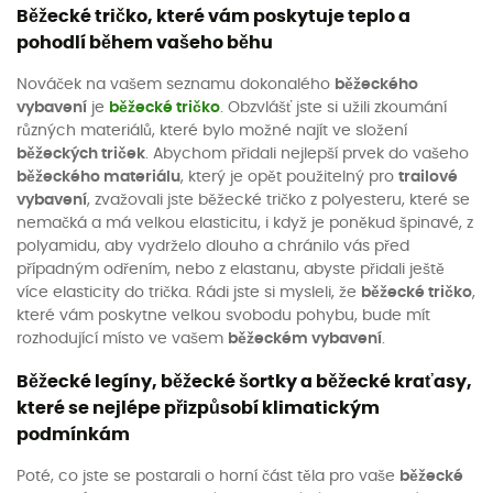
Běžecké tričko, které vám poskytuje teplo a
pohodlí během vašeho běhu
Nováček na vašem seznamu dokonalého
běžeckého
vybavení
je
běžecké tričko
. Obzvlášť jste si užili zkoumání
různých materiálů, které bylo možné najít ve složení
běžeckých triček
. Abychom přidali nejlepší prvek do vašeho
běžeckého materiálu
, který je opět použitelný pro
trailové
vybavení
, zvažovali jste běžecké tričko z polyesteru, které se
nemačká a má velkou elasticitu, i když je poněkud špinavé, z
polyamidu, aby vydrželo dlouho a chránilo vás před
případným odřením, nebo z elastanu, abyste přidali ještě
více elasticity do trička. Rádi jste si mysleli, že
běžecké tričko
,
které vám poskytne velkou svobodu pohybu, bude mít
rozhodující místo ve vašem
běžeckém vybavení
.
Běžecké legíny, běžecké šortky a běžecké kraťasy,
které se nejlépe přizpůsobí klimatickým
podmínkám
Poté, co jste se postarali o horní část těla pro vaše
běžecké