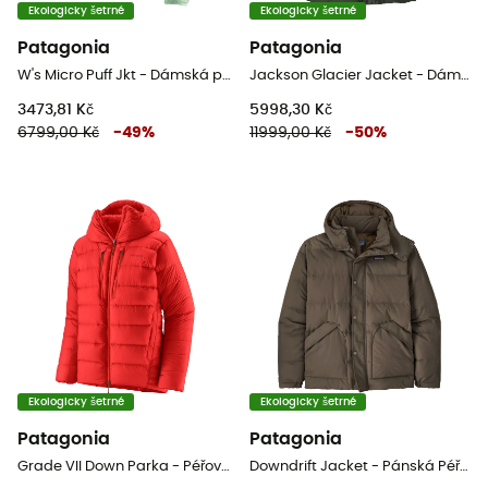
Ekologicky šetrné
Ekologicky šetrné
Patagonia
Patagonia
W's Micro Puff Jkt - Dámská péřova
Jackson Glacier Jacket - Dámská péřová bunda
3473,81 Kč
5998,30 Kč
6799,00 Kč
-
49
%
11999,00 Kč
-
50
%
Ekologicky šetrné
Ekologicky šetrné
Patagonia
Patagonia
Grade VII Down Parka - Péřová bunda
Downdrift Jacket - Pánská Péřová bunda