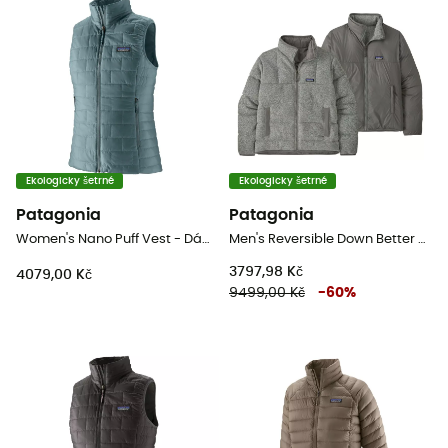
Ekologicky šetrné
Ekologicky šetrné
Patagonia
Patagonia
Women's Nano Puff Vest - Dámská péřova bez rukávů
Men's Reversible Down Better Sweater - Pánská péřova
3797,98 Kč
4079,00 Kč
9499,00 Kč
-
60
%