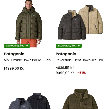
Ekologicky šetrné
Ekologicky šetrné
Patagonia
Patagonia
M's Durable Down Parka - Pánská péřova
Reversible Silent Down Jkt - Pánská péřová bunda
4639,55 Kč
14999,00 Kč
9499,00 Kč
-
51
%