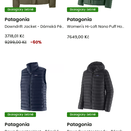
Ekologicky šetrné
Ekologicky šetrné
Patagonia
Patagonia
Downdrift Jacket - Dámská Péřová bunda
Women's Hi-Loft Nano Puff Hoody - Dámská péřova
3718,01 Kč
7649,00 Kč
9299,00 Kč
-
60
%
Ekologicky šetrné
Ekologicky šetrné
Patagonia
Patagonia