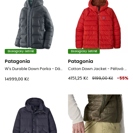
Ekologicky šetrné
Ekologicky šetrné
Patagonia
Patagonia
W's Durable Down Parka - Dámská péřova
Cotton Down Jacket - Péřová bunda
4151,25 Kč
9199,00 Kč
-
55
%
14999,00 Kč