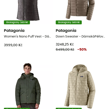
Ekologicky šetrné
Ekologicky šetrné
Patagonia
Patagonia
Women's Nano Puff Vest - Dámská péřova bez rukávů
Down Sweater - DámskáPéřová bunda
3248,25 Kč
3999,00 Kč
6499,00 Kč
-
50
%