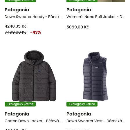
Ekologicky šetrné
Ekologicky šetrné
Patagonia
Patagonia
Down Sweater Hoody - PánskáPéřová bunda
Women's Nano Puff Jacket - Dámská péřova
4248,35 Kč
5099,00 Kč
7499,00 Kč
-
43
%
Ekologicky šetrné
Ekologicky šetrné
Patagonia
Patagonia
Cotton Down Jacket - Péřová bunda
Down Sweater Vest - DámskáPéřova bez rukávů