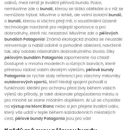
oděvů, mezi nimiž je kvalitní péřová bunda. Pozor,
nemluvíme zde o
bundě
, kterou se těžko oblékáte a v níž se
nemůžete hýbat. Mluvíme o lehké, ale velmi izolační
bundě
,
o
bundě
, kterou si všichni přejí mít, o soustředění úžasné
technologie navržené pro nejlepší sportovce a pro
dobrodruhy, které nic nezastaví. Mluvíme zde o
péřových
bundách Patagonia
! Známá ekologická značka se neustále
reinventuje a nabízí odolné a pohodlné oblečení, navržené
tak, aby odolalo nástrahám dobrodružného života. Díky
péřovým bundám Patagonia
zapomenete na chlad!
Dostupné v mnoha modelech a různých barvách, které
přinesou radost vašim divokým výletům,
péřové bundy
Patagonia
se rychle staly referencí pro všechny milovníky
outdoorových sportů
, kteří hledají spojení pohodlí a
funkčnosti. Ideální pro ochranu před živly během vašich
výletů do přírody, je také dokonale přizpůsobena městu a
pro mnohé se stane módním doplňkem. Ať už se chystáte
na
výstup na Mont Blanc
nebo si jen přejete kvalitní oděv,
který vás udrží v teple během každodenních městských
cest,
péřové bundy Patagonia
jsou pro vás!