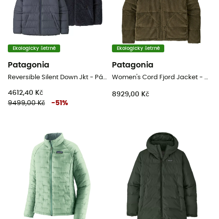
Ekologicky šetrné
Ekologicky šetrné
Patagonia
Patagonia
Reversible Silent Down Jkt - Pánská péřová bunda
Women's Cord Fjord Jacket - Dámská péřova
4612,40 Kč
8929,00 Kč
9499,00 Kč
-
51
%