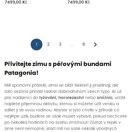
7499,00 Kč
7499,00 Kč
1
2
3
6
...
Přivítejte zimu s péřovými bundami
Patagonia!
Milí sportovní přátelé, zima se blíží! Někteří ji proklínají, ale
tato sezóna přináší radost dobrodruhům všech typů. Ať už
jste nadšenci do
lyžování
,
horolezectví
nebo
sněžnic
, určitě
najdete příjemnou aktivitu, kterou si můžete užít venku a
sdílet ji se svou rodinou. Abyste si tyto chvíle v přírodě co
nejlépe užili, budete se však muset vybavit, pokud nechcete
po několika hodinách na svahu zmrznout! Zůstat v teple v
zimě není nemožné, stačí mít na sobě několik vhodných