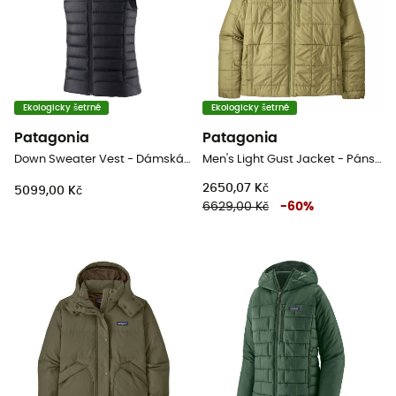
Ekologicky šetrné
Ekologicky šetrné
Patagonia
Patagonia
Down Sweater Vest - DámskáPéřova bez rukávů
Men's Light Gust Jacket - Pánská péřova
2650,07 Kč
5099,00 Kč
6629,00 Kč
-
60
%