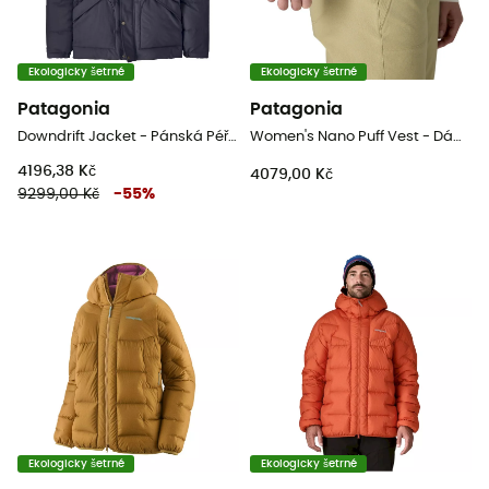
Ekologicky šetrné
Ekologicky šetrné
Patagonia
Patagonia
Downdrift Jacket - Pánská Péřová bunda
Women's Nano Puff Vest - Dámská péřova bez rukávů
4196,38 Kč
4079,00 Kč
9299,00 Kč
-
55
%
Ekologicky šetrné
Ekologicky šetrné