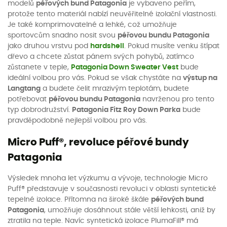
modelů
péřových bund Patagonia
je vybaveno peřím,
protože tento materiál nabízí neuvěřitelné izolační vlastnosti.
Je také komprimovatelné a lehké, což umožňuje
sportovcům snadno nosit svou
péřovou bundu Patagonia
jako druhou vrstvu pod
hardshell
. Pokud musíte venku štípat
dřevo a chcete zůstat pánem svých pohybů, zatímco
zůstanete v teple,
Patagonia Down Sweater Vest
bude
ideální volbou pro vás. Pokud se však chystáte na
výstup na
Langtang
a budete čelit mrazivým teplotám, budete
potřebovat
péřovou bundu Patagonia
navrženou pro tento
typ dobrodružství.
Patagonia Fitz Roy Down Parka
bude
pravděpodobně nejlepší volbou pro vás.
Micro Puff®, revoluce péřové bundy
Patagonia
Výsledek mnoha let výzkumu a vývoje, technologie Micro
Puff® představuje v současnosti revoluci v oblasti syntetické
tepelné izolace. Přítomna na široké škále
péřových bund
Patagonia
, umožňuje dosáhnout stále větší lehkosti, aniž by
ztratila na teple. Navíc syntetická izolace PlumaFill® má