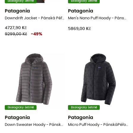
Ekologicky šetrné
Ekologicky šetrné
Patagonia
Patagonia
Downdrift Jacket - Pánská Péřová bunda
Men's Nano Puff Hoody - Pánská péřova
4727,90 Kč
5869,00 Kč
9299,00 Kč
-
49
%
Ekologicky šetrné
Ekologicky šetrné
Patagonia
Patagonia
Down Sweater Hoody - PánskáPéřová bunda
Micro Puff Hoody - PánskáPéřova