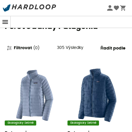
Letní akce 🔥 -5 % EXTRA při nákupu 2 produktů* s kódem
Summer5
Péřové bundy Patagonia
305
Výsledky
Filtrovat
(
0
)
Řadit podle
Ekologicky šetrné
Ekologicky šetrné