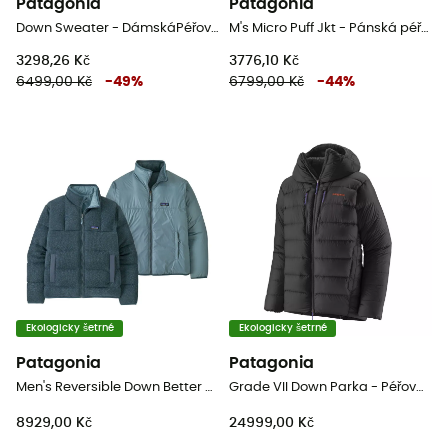
Patagonia
Patagonia
Down Sweater - DámskáPéřová bunda
M's Micro Puff Jkt - Pánská péřova
3298,26 Kč
3776,10 Kč
6499,00 Kč
-
49
%
6799,00 Kč
-
44
%
Ekologicky šetrné
Ekologicky šetrné
Patagonia
Patagonia
Men's Reversible Down Better Sweater - Pánská péřova
Grade VII Down Parka - Péřová bunda
8929,00 Kč
24999,00 Kč