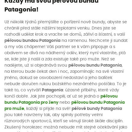
Každý má svou péřovou bundu
Patagonia!
Už několik týdnů přemýšlíte o pořízení nové bundy, abyste se
chránili před stále nižšími teplotami venku. Dnes jste se
rozhodli udělat krok a vracíte se domů, zářiví a šťastní, s vaší
péřovou bundou Patagonia
na ramenou. Nechcete ji sundat
a my vás chápeme! Váš partner se k vám připojuje a s
obdivem se dívá na nádherný oděv, který nyní vlastníte, ptá
se, kde jste ji našli a zda existuje také pro muže. Než se
nadějete, už si objednává svou
péřovou bundu Patagonia
,
na kterou bude čekat den i noc, zapomínajíc na své vlastní
jméno, dokud se osvobození nedostaví a jeho balíček
nebude doručen rukou božského neznámého pošťáka. To je
také to, co vytváří
Patagonia
: úžasné příběhy, které vždy
končí dobře. Jak jste pochopili, ať už se jedná o
péřovou
bundu Patagonia pro ženy
nebo
péřovou bundu Patagonia
pro muže
, každý si přijde na své!
péřové bundy Patagonia
jsou také navrženy tak, aby splnily potřeby velmi
různorodých sportovců, kteří se věnují široké škále disciplín.
Zkušený horolezec možná nebude mít stejné očekávání jako