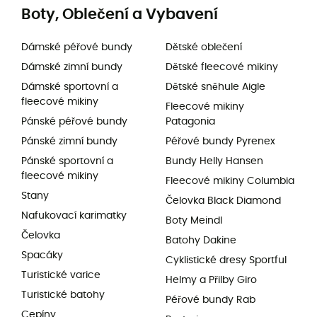
Boty, Oblečení a Vybavení
Dámské péřové bundy
Dětské oblečení
Dámské zimní bundy
Dětské fleecové mikiny
Dámské sportovní a
Dětské sněhule Aigle
fleecové mikiny
Fleecové mikiny
Pánské péřové bundy
Patagonia
Pánské zimní bundy
Péřové bundy Pyrenex
Pánské sportovní a
Bundy Helly Hansen
fleecové mikiny
Fleecové mikiny Columbia
Stany
Čelovka Black Diamond
Nafukovací karimatky
Boty Meindl
Čelovka
Batohy Dakine
Spacáky
Cyklistické dresy Sportful
Turistické varice
Helmy a Přilby Giro
Turistické batohy
Péřové bundy Rab
Cepíny