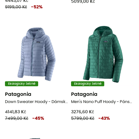
4443,07 Kč
5099,00 Kč
9199,00 Kč
-
52
%
Ekologicky šetrné
Ekologicky šetrné
Patagonia
Patagonia
Down Sweater Hoody - DámskáPéřová bunda
Men's Nano Puff Hoody - Pánská péřova
4141,83 Kč
3276,60 Kč
7499,00 Kč
-
45
%
5799,00 Kč
-
43
%