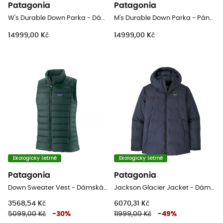
Patagonia
Patagonia
W's Durable Down Parka - Dámská péřova
M's Durable Down Parka - Pánská péřova
14999,00 Kč
14999,00 Kč
Ekologicky šetrné
Ekologicky šetrné
Patagonia
Patagonia
Down Sweater Vest - DámskáPéřova bez rukávů
Jackson Glacier Jacket - Dámská péřová bunda
3568,54 Kč
6070,31 Kč
5099,00 Kč
-
30
%
11999,00 Kč
-
49
%