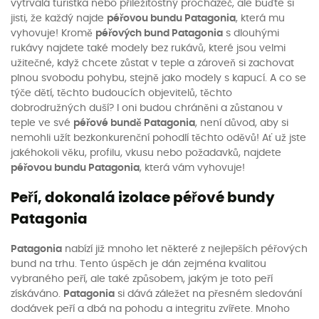
vytrvalá turistka nebo příležitostný procházeč, ale buďte si
jisti, že každý najde
péřovou bundu Patagonia
, která mu
vyhovuje! Kromě
péřových bund Patagonia
s dlouhými
rukávy najdete také modely bez rukávů, které jsou velmi
užitečné, když chcete zůstat v teple a zároveň si zachovat
plnou svobodu pohybu, stejně jako modely s kapucí. A co se
týče dětí, těchto budoucích objevitelů, těchto
dobrodružných duší? I oni budou chráněni a zůstanou v
teple ve své
péřové bundě Patagonia
, není důvod, aby si
nemohli užít bezkonkurenční pohodlí těchto oděvů! Ať už jste
jakéhokoli věku, profilu, vkusu nebo požadavků, najdete
péřovou bundu Patagonia
, která vám vyhovuje!
Peří, dokonalá izolace péřové bundy
Patagonia
Patagonia
nabízí již mnoho let některé z nejlepších péřových
bund na trhu. Tento úspěch je dán zejména kvalitou
vybraného peří, ale také způsobem, jakým je toto peří
získáváno.
Patagonia
si dává záležet na přesném sledování
dodávek peří a dbá na pohodu a integritu zvířete. Mnoho