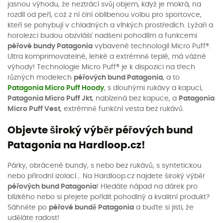
jasnou výhodu, že neztrácí svůj objem, když je mokrá, na
rozdíl od peří, což z ní činí oblíbenou volbu pro sportovce,
kteří se pohybují v chladných a vlhkých prostředích. Lyžaři a
horolezci budou obzvlášť nadšeni pohodlím a funkcemi
péřové bundy Patagonia
vybavené technologií Micro Puff®.
Ultra komprimovatelné, lehké a extrémně teplé, má vážné
výhody! Technologie Micro Puff® je k dispozici na třech
různých modelech
péřových bund Patagonia
, a to
Patagonia Micro Puff Hoody
, s dlouhými rukávy a kapucí,
Patagonia Micro Puff Jkt
, nabízená bez kapuce, a
Patagonia
Micro Puff Vest
, extrémně funkční vesta bez rukávů.
Objevte široký výběr péřových bund
Patagonia na Hardloop.cz!
Párky, obrácené bundy, s nebo bez rukávů, s syntetickou
nebo přírodní izolací... Na Hardloop.cz najdete široký výběr
péřových bund Patagonia
! Hledáte nápad na dárek pro
blízkého nebo si přejete pořídit pohodlný a kvalitní produkt?
Sáhněte po
péřové bundě Patagonia
a buďte si jisti, že
uděláte radost!