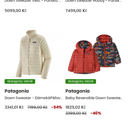
Down Sweater Vest - Pánská Péřova bez rukávů
Down Sweater Hoody - PánskáPéřová bunda
5099,00 Kč
7499,00 Kč
Ekologicky šetrné
Ekologicky šetrné
Patagonia
Patagonia
Down Sweater - DámskáPéřová bunda
Baby Reversible Down Sweater Hoody - Dětská Lyžařská bunda
3341,01 Kč
7199,00 Kč
-
54
%
1829,02 Kč
3399,00 Kč
-
46
%