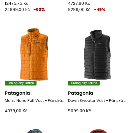
12475,75 Kč
4727,90 Kč
24999,00 Kč
-
50
%
9299,00 Kč
-
49
%
Ekologicky šetrné
Ekologicky šetrné
Patagonia
Patagonia
Men's Nano Puff Vest - Pánská péřova bez rukávů
Down Sweater Vest - Pánská Péřova bez rukávů
4079,00 Kč
5099,00 Kč