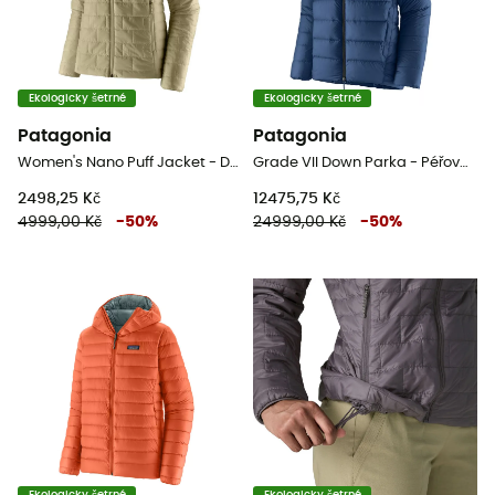
Ekologicky šetrné
Ekologicky šetrné
Patagonia
Patagonia
Women's Nano Puff Jacket - Dámská péřova
Grade VII Down Parka - Péřová bunda
2498,25 Kč
12475,75 Kč
4999,00 Kč
-
50
%
24999,00 Kč
-
50
%