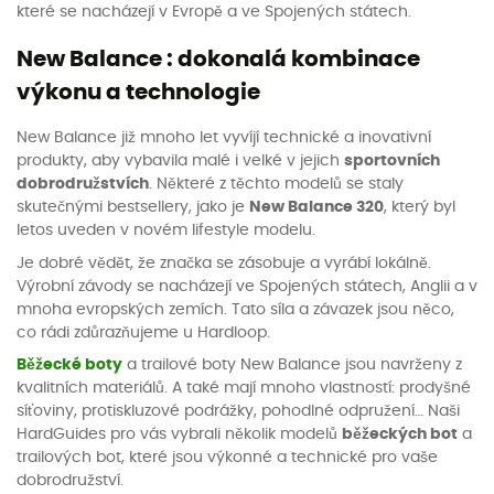
které se nacházejí v Evropě a ve Spojených státech.
New Balance : dokonalá kombinace
výkonu a technologie
New Balance již mnoho let vyvíjí technické a inovativní
produkty, aby vybavila malé i velké v jejich
sportovních
dobrodružstvích
. Některé z těchto modelů se staly
skutečnými bestsellery, jako je
New Balance 320
, který byl
letos uveden v novém lifestyle modelu.
Je dobré vědět, že značka se zásobuje a vyrábí lokálně.
Výrobní závody se nacházejí ve Spojených státech, Anglii a v
mnoha evropských zemích. Tato síla a závazek jsou něco,
co rádi zdůrazňujeme u Hardloop.
Běžecké boty
a trailové boty New Balance jsou navrženy z
kvalitních materiálů. A také mají mnoho vlastností: prodyšné
síťoviny, protiskluzové podrážky, pohodlné odpružení… Naši
HardGuides pro vás vybrali několik modelů
běžeckých bot
a
trailových bot, které jsou výkonné a technické pro vaše
dobrodružství.