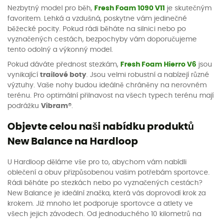
Nezbytný model pro běh,
Fresh Foam 1090 V11
je skutečným
favoritem. Lehká a vzdušná, poskytne vám jedinečné
běžecké pocity. Pokud rádi běháte na silnici nebo po
vyznačených cestách, bezpochyby vám doporučujeme
tento odolný a výkonný model.
Pokud dáváte přednost stezkám,
Fresh Foam Hierro V6
jsou
vynikající
trailové boty
. Jsou velmi robustní a nabízejí různé
výztuhy. Vaše nohy budou ideálně chráněny na nerovném
terénu. Pro optimální přilnavost na všech typech terénu mají
podrážku
Vibram®
.
Objevte celou naši nabídku produktů
New Balance na Hardloop
U Hardloop děláme vše pro to, abychom vám nabídli
oblečení a obuv přizpůsobenou vašim potřebám sportovce.
Rádi běháte po stezkách nebo po vyznačených cestách?
New Balance je ideální značka, která vás doprovodí krok za
krokem. Již mnoho let podporuje sportovce a atlety ve
všech jejich závodech. Od jednoduchého 10 kilometrů na