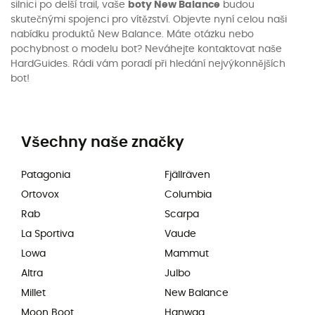
silnici po delší trail, vaše
boty New Balance
budou
skutečnými spojenci pro vítězství. Objevte nyní celou naši
nabídku produktů New Balance. Máte otázku nebo
pochybnost o modelu bot? Neváhejte kontaktovat naše
HardGuides. Rádi vám poradí při hledání nejvýkonnějších
bot!
Všechny naše značky
Patagonia
Fjällräven
Ortovox
Columbia
Rab
Scarpa
La Sportiva
Vaude
Lowa
Mammut
Altra
Julbo
Millet
New Balance
Moon Boot
Hanwag