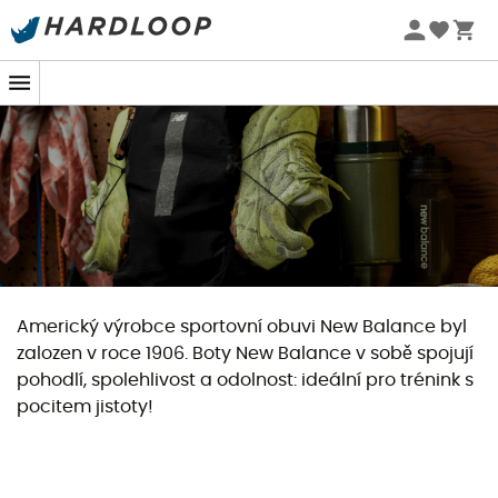
Letní akce 🔥 -5 % EXTRA při nákupu 2 produktů* s kódem
Summer5
Americký výrobce sportovní obuvi New Balance byl
zalozen v roce 1906. Boty New Balance v sobě spojují
pohodlí, spolehlivost a odolnost: ideální pro trénink s
pocitem jistoty!