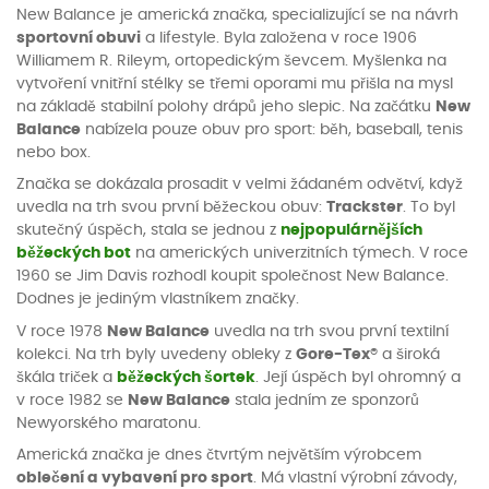
New Balance je americká značka, specializující se na návrh
sportovní obuvi
a lifestyle. Byla založena v roce 1906
Williamem R. Rileym, ortopedickým ševcem. Myšlenka na
vytvoření vnitřní stélky se třemi oporami mu přišla na mysl
na základě stabilní polohy drápů jeho slepic. Na začátku
New
Balance
nabízela pouze obuv pro sport: běh, baseball, tenis
nebo box.
Značka se dokázala prosadit v velmi žádaném odvětví, když
uvedla na trh svou první běžeckou obuv:
Trackster
. To byl
skutečný úspěch, stala se jednou z
nejpopulárnějších
běžeckých bot
na amerických univerzitních týmech. V roce
1960 se Jim Davis rozhodl koupit společnost New Balance.
Dodnes je jediným vlastníkem značky.
V roce 1978
New Balance
uvedla na trh svou první textilní
kolekci. Na trh byly uvedeny obleky z
Gore-Tex®
a široká
škála triček a
běžeckých šortek
. Její úspěch byl ohromný a
v roce 1982 se
New Balance
stala jedním ze sponzorů
Newyorského maratonu.
Americká značka je dnes čtvrtým největším výrobcem
oblečení a vybavení pro sport
. Má vlastní výrobní závody,