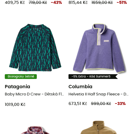
409,75 Kč
719,00 Kč
-
43
%
815,44 Kč
1659,00 Kč
-
51
%
Ekologicky šetrné
-5% Extra - Kód Summer5
Patagonia
Columbia
Baby Micro D Crew - Dětská Fleesová mikina
Helvetia II Half Snap Fleece - Dětská fleesová mikina
673,51 Kč
999,00 Kč
-
33
%
1019,00 Kč