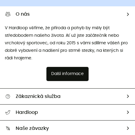
O nás
V Hardloop věříme, že příroda a pohyb by měly být
středobodem našeho života. Ať už jste začátečník nebo
vrcholový sportovec, od roku 2015 s vámi sdílíme vášeň pro
dobré vybavení a nadšení pro strmé stezky, na kterých si
rádi hrajeme.
Další informace
Zákaznická služba
Nápověda a kontakt
Hardloop
Sledovat zásilku
Kdo jsme?
Vrácení zboží a peněz
Naše závazky
HardGuides
Průvodce velikostmi