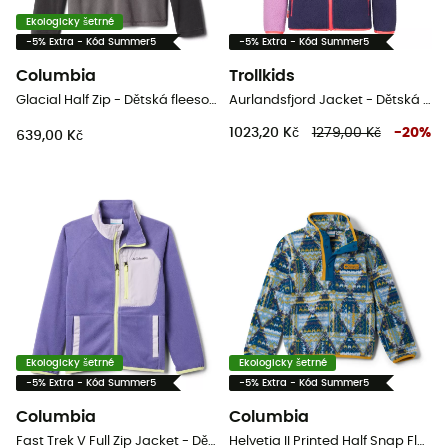
Ekologicky šetrné
-5% Extra - Kód Summer5
-5% Extra - Kód Summer5
Columbia
Trollkids
Glacial Half Zip - Dětská fleesová mikina
Aurlandsfjord Jacket - Dětská fleesová mikina
1023,20 Kč
1279,00 Kč
-
20
%
639,00 Kč
Ekologicky šetrné
Ekologicky šetrné
-5% Extra - Kód Summer5
-5% Extra - Kód Summer5
Columbia
Columbia
Fast Trek V Full Zip Jacket - Dětská fleesová mikina
Helvetia II Printed Half Snap Fleece - Dětská fleesová mikina