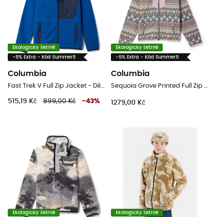
Ekologicky šetrné
Ekologicky šetrné
-5% Extra - Kód Summer5
-5% Extra - Kód Summer5
Columbia
Columbia
Fast Trek V Full Zip Jacket - Dětská fleesová mikina
Sequoia Grove Printed Full Zip Fleece - Dětská fleesová mikina
515,19 Kč
899,00 Kč
-
43
%
1279,00 Kč
Ekologicky šetrné
Ekologicky šetrné