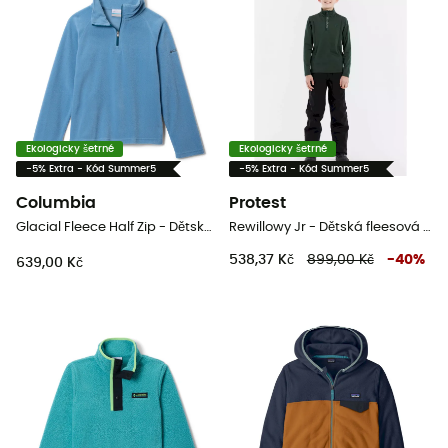
Ekologicky šetrné
Ekologicky šetrné
-5% Extra - Kód Summer5
-5% Extra - Kód Summer5
Columbia
Protest
Glacial Fleece Half Zip - Dětská fleesová mikina
Rewillowy Jr - Dětská fleesová mikina
538,37 Kč
899,00 Kč
-
40
%
639,00 Kč