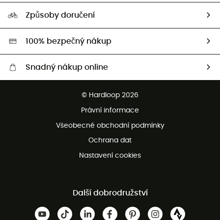
Naše stopa
Naši Ambasadoři
Způsoby doručení
Second hand
HardGreen
100% bezpečný nákup
Snadný nákup online
Bezplatné dodání od 3500 Kč
© Hardloop 2026
Bezplatné vrácení do 100 dnů
Právní informace
Bezplatná zákaznická služba
Všeobecné obchodní podmínky
Ochrana dat
Nastavení cookies
Další dobrodružství