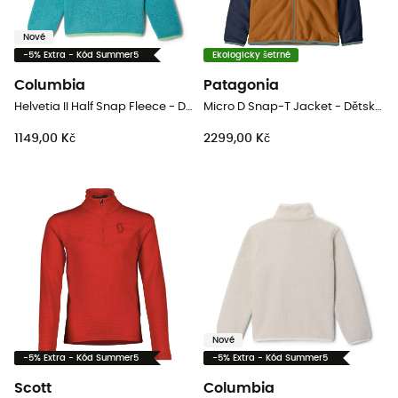
Nové
-5% Extra - Kód Summer5
Ekologicky šetrné
Columbia
Patagonia
Helvetia II Half Snap Fleece - Dětská fleesová mikina
Micro D Snap-T Jacket - Dětská fleesová mikina
1149,00 Kč
2299,00 Kč
Nové
-5% Extra - Kód Summer5
-5% Extra - Kód Summer5
Scott
Columbia