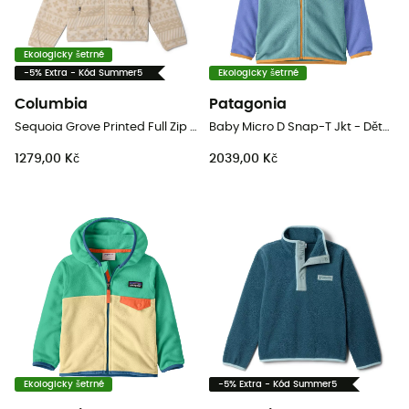
Ekologicky šetrné
-5% Extra - Kód Summer5
Ekologicky šetrné
Columbia
Patagonia
Sequoia Grove Printed Full Zip Fleece - Dětská fleesová mikina
Baby Micro D Snap-T Jkt - Dětská Fleesová mikina
1279,00 Kč
2039,00 Kč
Ekologicky šetrné
-5% Extra - Kód Summer5