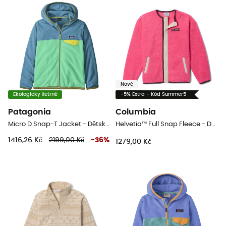
Nové
Ekologicky šetrné
-5% Extra - Kód Summer5
Patagonia
Columbia
Micro D Snap-T Jacket - Dětská fleesová mikina
Helvetia™ Full Snap Fleece - Dětská fleesová mikina
1416,26 Kč
2199,00 Kč
-
36
%
1279,00 Kč