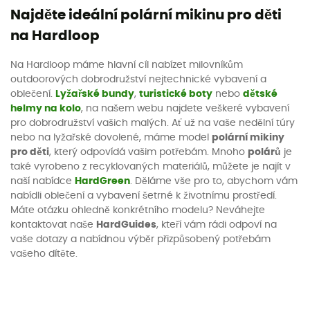
Najděte ideální polární mikinu pro děti
na Hardloop
Na Hardloop máme hlavní cíl nabízet milovníkům
outdoorových dobrodružství nejtechnické vybavení a
oblečení.
Lyžařské bundy
,
turistické boty
nebo
dětské
helmy na kolo
, na našem webu najdete veškeré vybavení
pro dobrodružství vašich malých. Ať už na vaše nedělní túry
nebo na lyžařské dovolené, máme model
polární mikiny
pro děti
, který odpovídá vašim potřebám. Mnoho
polárů
je
také vyrobeno z recyklovaných materiálů, můžete je najít v
naší nabídce
HardGreen
. Děláme vše pro to, abychom vám
nabídli oblečení a vybavení šetrné k životnímu prostředí.
Máte otázku ohledně konkrétního modelu? Neváhejte
kontaktovat naše
HardGuides
, kteří vám rádi odpoví na
vaše dotazy a nabídnou výběr přizpůsobený potřebám
vašeho dítěte.