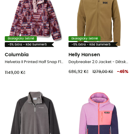
Ekologicky šetrné
Ekologicky šetrné
-5% Extra - Kód Summer5
-5% Extra - Kód Summer5
Columbia
Helly Hansen
Helvetia II Printed Half Snap Fleece - Dětská fleesová mikina
Daybreaker 2.0 Jacket - Dětská fleesová mikina
686,92 Kč
1279,00 Kč
-
46
%
1149,00 Kč