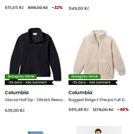
615,65 Kč
899,00 Kč
-
32
%
1149,00 Kč
Ekologicky šetrné
Ekologicky šetrné
-5% Extra - Kód Summer5
-5% Extra - Kód Summer5
Columbia
Columbia
Glacial Half Zip - Dětská fleesová mikina
Rugged Ridge II Sherpa Full Zip - Dětská fleesová mikina
689,48 Kč
1279,00 Kč
-
46
%
639,00 Kč