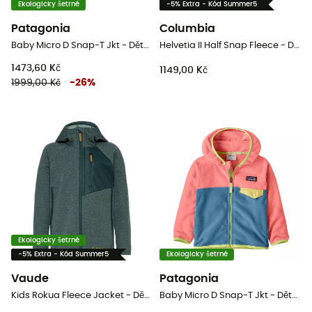
Ekologicky šetrné
-5% Extra - Kód Summer5
Patagonia
Columbia
Baby Micro D Snap-T Jkt - Dětská Fleesová mikina
Helvetia II Half Snap Fleece - Dětská fleesová mikina
1473,60 Kč
1149,00 Kč
1999,00 Kč
-
26
%
Ekologicky šetrné
-5% Extra - Kód Summer5
Ekologicky šetrné
Vaude
Patagonia
Kids Rokua Fleece Jacket - Dětská fleesová mikina
Baby Micro D Snap-T Jkt - Dětská Fleesová mikina