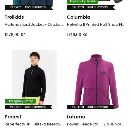
Ekologicky šetrné
-5% Extra - Kód Summer5
-5% Extra - Kód Summer5
Trollkids
Columbia
Aurlandsfjord Jacket - Dětská fleesová mikina
Helvetia II Printed Half Snap Fleece - Dětská fleesová mikina
1279,00 Kč
1149,00 Kč
Ekologicky šetrné
-5% Extra - Kód Summer5
-5% Extra - Kód Summer5
Protest
Lafuma
Reperfecty Jr - Dětská fleesová mikina
Power Fleece Ltd F-Zip Junior - Dětská fleesová mikina