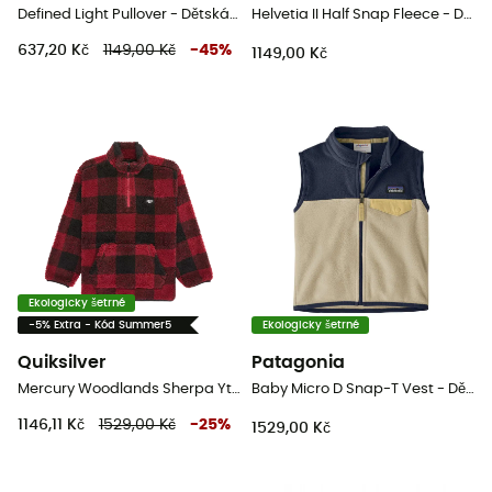
Defined Light Pullover - Dětská Fleesová mikina
Helvetia II Half Snap Fleece - Dětská fleesová mikina
637,20 Kč
1149,00 Kč
-
45
%
1149,00 Kč
Ekologicky šetrné
-5% Extra - Kód Summer5
Ekologicky šetrné
Quiksilver
Patagonia
Mercury Woodlands Sherpa Yth - Dětská fleesová mikina
Baby Micro D Snap-T Vest - Dětská fleesová mikina
1146,11 Kč
1529,00 Kč
-
25
%
1529,00 Kč