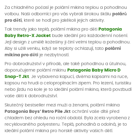
Za chladného počasí je polární mikina teplou a pohodlnou
volbou. Naši odborníci pro vás vybrali širokou škálu
polárů
pro děti
, které se hodí pro jakékoli jejich aktivity.
Tak trendy jako teplá, polární mikina pro děti
Patagonia
Baby Retro-X Jacket
bude ideální pro každodenní nošení.
Její design z umělé kožešiny ji činí velmi teplou a pohodlnou.
Aby si užili venku, když se teploty ochlazují, tato
polární
mikina pro děti
je nezbytností.
Pro dobrodružství v přírodě, ale také pohodlnou a útulnou,
doporučujeme polární mikinu
Patagonia Baby Micro D
Snap-T Jkt
. Je vybavena kapucí, dvěma kapsami na ruce,
kapsou na hrudi a celopropínacím zipem. Pro lezení, turistiku
nebo jízdu na kole je to ideální polární mikina, která povzbudí
vaše děti k dobrodružství.
Skutečný bestseller mezi muži a ženami, polární mikina
Patagonia Boys’ Retro Pile Jkt
ochrání vaše dítě před
chladem bez ohledu na roční období. Byla zcela vyrobena z
recyklovaného polyesteru. Teplá, pohodlná a odolná, je to
ideální polární mikina pro horské aktivity vašich dětí.