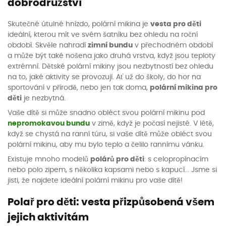
dobrodružství
Skutečné útulné hnízdo, polární mikina je
vesta pro děti
ideální, kterou mít ve svém šatníku bez ohledu na roční
období. Skvěle nahradí
zimní bundu
v přechodném období
a může být také nošena jako druhá vrstva, když jsou teploty
extrémní. Dětské polární mikiny jsou nezbytností bez ohledu
na to, jaké aktivity se provozují. Ať už do školy, do hor na
sportování v přírodě, nebo jen tak doma,
polární mikina pro
děti
je nezbytná.
Vaše dítě si může snadno obléct svou polární mikinu pod
nepromokavou bundu
v zimě, když je počasí nejisté. V létě,
když se chystá na ranní túru, si vaše dítě může obléct svou
polární mikinu, aby mu bylo teplo a čelilo rannímu vánku.
Existuje mnoho modelů
polárů pro děti
: s celopropínacím
nebo polo zipem, s několika kapsami nebo s kapucí... Jsme si
jisti, že najdete ideální polární mikinu pro vaše dítě!
Polař pro děti: vesta přizpůsobená všem
jejich aktivitám