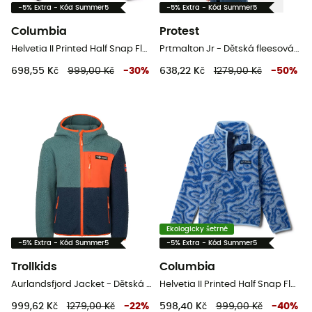
-5% Extra - Kód Summer5
-5% Extra - Kód Summer5
Columbia
Protest
Helvetia II Printed Half Snap Fleece - Dětská fleesová mikina
Prtmalton Jr - Dětská fleesová mikina
698,55 Kč
999,00 Kč
-
30
%
638,22 Kč
1279,00 Kč
-
50
%
Ekologicky šetrné
-5% Extra - Kód Summer5
-5% Extra - Kód Summer5
Trollkids
Columbia
Aurlandsfjord Jacket - Dětská fleesová mikina
Helvetia II Printed Half Snap Fleece - Dětská fleesová mikina
999,62 Kč
1279,00 Kč
-
22
%
598,40 Kč
999,00 Kč
-
40
%