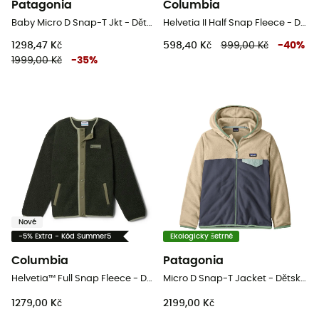
Patagonia
Columbia
Baby Micro D Snap-T Jkt - Dětská Fleesová mikina
Helvetia II Half Snap Fleece - Dětská fleesová mikina
1298,47 Kč
598,40 Kč
999,00 Kč
-
40
%
1999,00 Kč
-
35
%
Nové
-5% Extra - Kód Summer5
Ekologicky šetrné
Columbia
Patagonia
Helvetia™ Full Snap Fleece - Dětská fleesová mikina
Micro D Snap-T Jacket - Dětská fleesová mikina
1279,00 Kč
2199,00 Kč