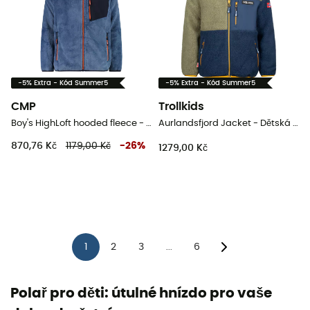
-5% Extra - Kód Summer5
-5% Extra - Kód Summer5
CMP
Trollkids
Boy's HighLoft hooded fleece - Dětská fleesová mikina
Aurlandsfjord Jacket - Dětská fleesová mikina
870,76 Kč
1179,00 Kč
-
26
%
1279,00 Kč
1
2
3
6
...
Polař pro děti: útulné hnízdo pro vaše