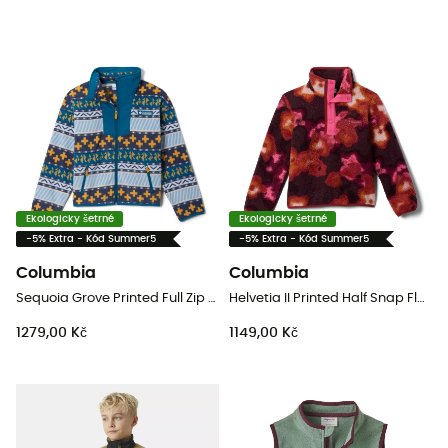
Ekologicky šetrné
Ekologicky šetrné
-5% Extra - Kód Summer5
-5% Extra - Kód Summer5
Columbia
Columbia
Sequoia Grove Printed Full Zip Fleece - Dětská fleesová mikina
Helvetia II Printed Half Snap Fleece - Dětská fleesová mikina
1279,00 Kč
1149,00 Kč