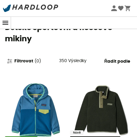
Letní akce 🔥 -5 % EXTRA při nákupu 2 produktů* s kódem
Summer5
Dětské sportovní a fleecové
mikiny
350
Výsledky
Filtrovat
(
0
)
Řadit podle
Nové