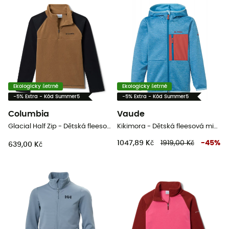
Ekologicky šetrné
Ekologicky šetrné
-5% Extra - Kód Summer5
-5% Extra - Kód Summer5
Columbia
Vaude
Glacial Half Zip - Dětská fleesová mikina
Kikimora - Dětská fleesová mikina
1047,89 Kč
1919,00 Kč
-
45
%
639,00 Kč