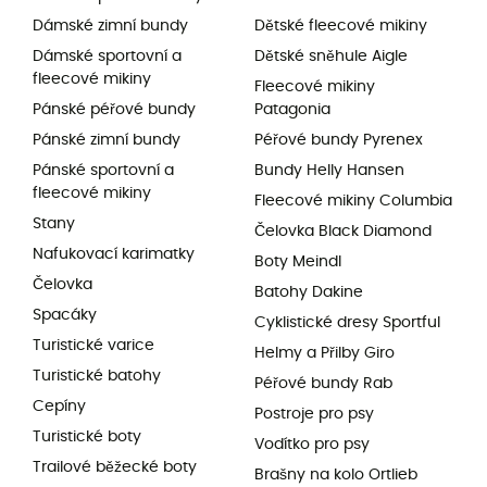
Dámské zimní bundy
Dětské fleecové mikiny
Dámské sportovní a
Dětské sněhule Aigle
fleecové mikiny
Fleecové mikiny
Pánské péřové bundy
Patagonia
Pánské zimní bundy
Péřové bundy Pyrenex
Pánské sportovní a
Bundy Helly Hansen
fleecové mikiny
Fleecové mikiny Columbia
Stany
Čelovka Black Diamond
Nafukovací karimatky
Boty Meindl
Čelovka
Batohy Dakine
Spacáky
Cyklistické dresy Sportful
Turistické varice
Helmy a Přilby Giro
Turistické batohy
Péřové bundy Rab
Cepíny
Postroje pro psy
Turistické boty
Vodítko pro psy
Trailové běžecké boty
Brašny na kolo Ortlieb