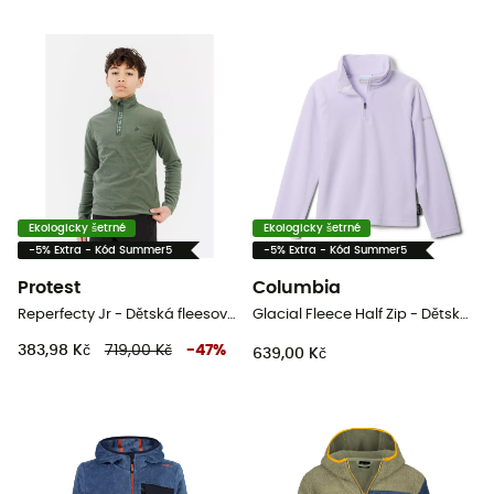
Ekologicky šetrné
Ekologicky šetrné
-5% Extra - Kód Summer5
-5% Extra - Kód Summer5
Protest
Columbia
Reperfecty Jr - Dětská fleesová mikina
Glacial Fleece Half Zip - Dětská fleesová mikina
383,98 Kč
719,00 Kč
-
47
%
639,00 Kč