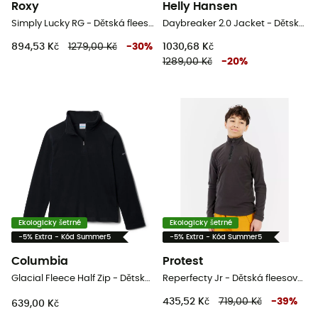
Roxy
Helly Hansen
Simply Lucky RG - Dětská fleesová mikina
Daybreaker 2.0 Jacket - Dětská fleesová mikina
894,53 Kč
1279,00 Kč
-
30
%
1030,68 Kč
1289,00 Kč
-
20
%
Ekologicky šetrné
Ekologicky šetrné
-5% Extra - Kód Summer5
-5% Extra - Kód Summer5
Columbia
Protest
Glacial Fleece Half Zip - Dětská fleesová mikina
Reperfecty Jr - Dětská fleesová mikina
435,52 Kč
719,00 Kč
-
39
%
639,00 Kč