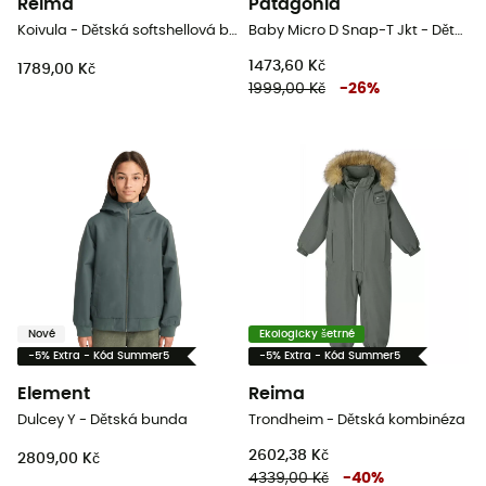
Reima
Patagonia
Koivula - Dětská softshellová bunda
Baby Micro D Snap-T Jkt - Dětská Fleesová mikina
1473,60 Kč
1789,00 Kč
1999,00 Kč
-
26
%
Nové
Ekologicky šetrné
-5% Extra - Kód Summer5
-5% Extra - Kód Summer5
Element
Reima
Dulcey Y - Dětská bunda
Trondheim - Dětská kombinéza
2602,38 Kč
2809,00 Kč
4339,00 Kč
-
40
%