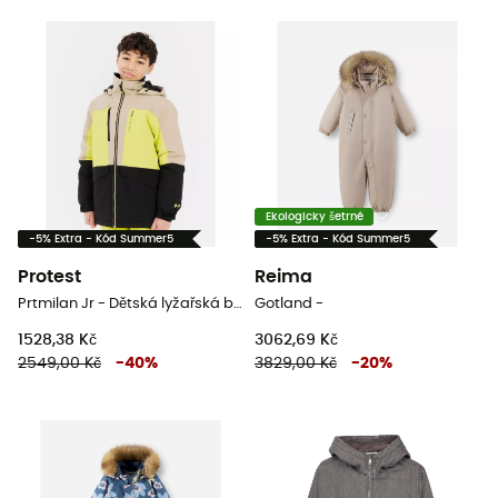
Ekologicky šetrné
-5% Extra - Kód Summer5
-5% Extra - Kód Summer5
Protest
Reima
Prtmilan Jr - Dětská lyžařská bunda
Gotland -
1528,38 Kč
3062,69 Kč
2549,00 Kč
-
40
%
3829,00 Kč
-
20
%