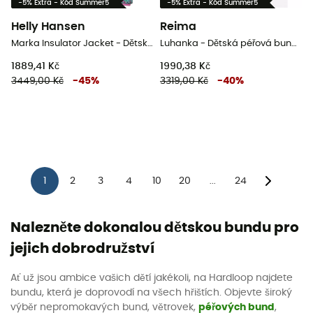
-5% Extra - Kód Summer5
-5% Extra - Kód Summer5
Helly Hansen
Reima
Marka Insulator Jacket - Dětská péřova
Luhanka - Dětská péřová bunda
1889,41 Kč
1990,38 Kč
3449,00 Kč
-
45
%
3319,00 Kč
-
40
%
1
2
3
4
10
20
24
...
Nalezněte dokonalou dětskou bundu pro
jejich dobrodružství
Ať už jsou ambice vašich dětí jakékoli, na Hardloop najdete
bundu, která je doprovodí na všech hřištích. Objevte široký
výběr nepromokavých bund, větrovek,
péřových bund
,