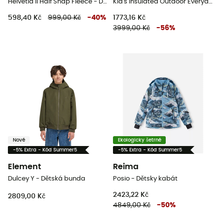
Helvetia II Half Snap Fleece - Dětská fleesová mikina
Kid's Insulated Outdoor Everyday Jacket - Dětsky kabát
598,40 Kč
999,00 Kč
-
40
%
1773,16 Kč
3999,00 Kč
-
56
%
Nové
Ekologicky šetrné
-5% Extra - Kód Summer5
-5% Extra - Kód Summer5
Element
Reima
Dulcey Y - Dětská bunda
Posio - Dětsky kabát
2423,22 Kč
2809,00 Kč
4849,00 Kč
-
50
%