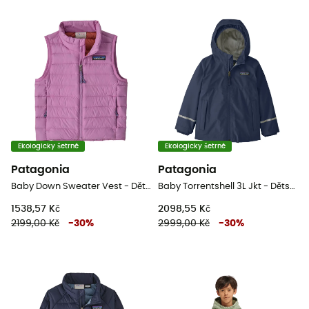
Ekologicky šetrné
Ekologicky šetrné
Patagonia
Patagonia
Baby Down Sweater Vest - Dětská péřova bez rukávů
Baby Torrentshell 3L Jkt - Dětská nepromokavá bunda
1538,57 Kč
2098,55 Kč
2199,00 Kč
-
30
%
2999,00 Kč
-
30
%