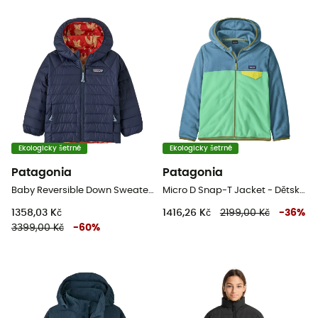
Ekologicky šetrné
Ekologicky šetrné
Patagonia
Patagonia
Baby Reversible Down Sweater Hoody - Dětská Lyžařská bunda
Micro D Snap-T Jacket - Dětská fleesová mikina
1358,03 Kč
1416,26 Kč
2199,00 Kč
-
36
%
3399,00 Kč
-
60
%