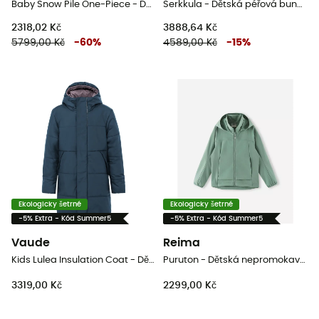
Baby Snow Pile One-Piece - Dětská kombinéza
Serkkula - Dětská péřová bunda
2318,02 Kč
3888,64 Kč
5799,00 Kč
-
60
%
4589,00 Kč
-
15
%
Ekologicky šetrné
Ekologicky šetrné
-5% Extra - Kód Summer5
-5% Extra - Kód Summer5
Vaude
Reima
Kids Lulea Insulation Coat - Dětsky kabát
Puruton - Dětská nepromokavá bunda
3319,00 Kč
2299,00 Kč