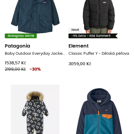
Nové
Ekologicky šetrné
-5% Extra - Kód Summer5
Patagonia
Element
Baby Outdoor Everyday Jacket - Dětská nepromokavá bunda
Classic Puffer Y - Dětská péřova
1538,57 Kč
3059,00 Kč
2199,00 Kč
-
30
%