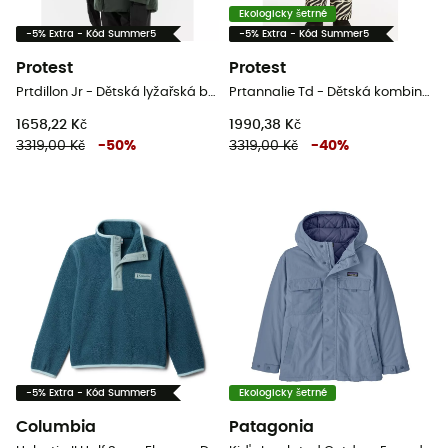
Ekologicky šetrné
-5% Extra - Kód Summer5
-5% Extra - Kód Summer5
Protest
Protest
Prtdillon Jr - Dětská lyžařská bunda
Prtannalie Td - Dětská kombinéza
1658,22 Kč
1990,38 Kč
3319,00 Kč
-
50
%
3319,00 Kč
-
40
%
-5% Extra - Kód Summer5
Ekologicky šetrné
Columbia
Patagonia