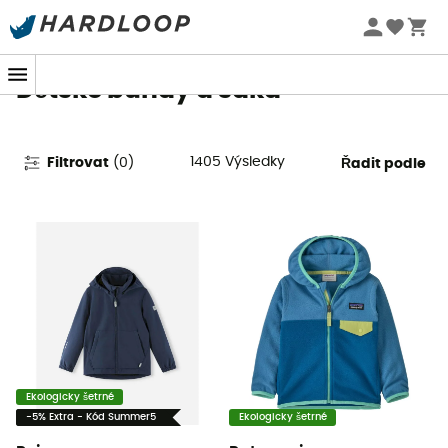
Letní akce 🔥 -5 % EXTRA při nákupu 2 produktů* s kódem
Summer5
Dětské bundy a saka
1405
Výsledky
Filtrovat
(
0
)
Řadit podle
Ekologicky šetrné
-5% Extra - Kód Summer5
Ekologicky šetrné