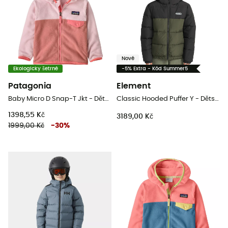
Nové
Ekologicky šetrné
-5% Extra - Kód Summer5
Patagonia
Element
Baby Micro D Snap-T Jkt - Dětská Fleesová mikina
Classic Hooded Puffer Y - Dětská péřova
1398,55 Kč
3189,00 Kč
1999,00 Kč
-
30
%