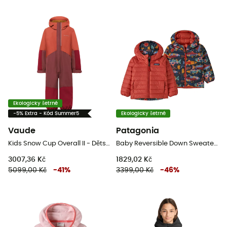
Ekologicky šetrné
-5% Extra - Kód Summer5
Ekologicky šetrné
Vaude
Patagonia
Kids Snow Cup Overall II - Dětská kombinéza
Baby Reversible Down Sweater Hoody - Dětská Lyžařská bunda
3007,36 Kč
1829,02 Kč
5099,00 Kč
-
41
%
3399,00 Kč
-
46
%