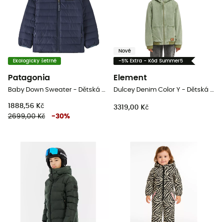
Nové
Ekologicky šetrné
-5% Extra - Kód Summer5
Patagonia
Element
Baby Down Sweater - Dětská péřová bunda
Dulcey Denim Color Y - Dětská bunda
1888,56 Kč
3319,00 Kč
2699,00 Kč
-
30
%