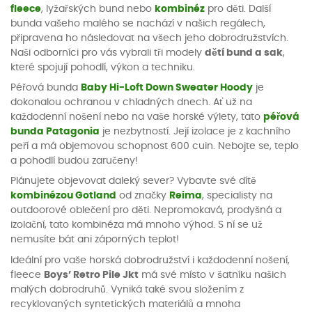
fleece
, lyžařských bund nebo
kombinéz
pro děti. Další
bunda vašeho malého se nachází v našich regálech,
připravena ho následovat na všech jeho dobrodružstvích.
Naši odborníci pro vás vybrali tři modely
dětí bund a sak
,
které spojují pohodlí, výkon a techniku.
Péřová bunda
Baby Hi-Loft Down Sweater Hoody
je
dokonalou ochranou v chladných dnech. Ať už na
každodenní nošení nebo na vaše horské výlety, tato
péřová
bunda Patagonia
je nezbytností. Její izolace je z kachního
peří a má objemovou schopnost 600 cuin. Nebojte se, teplo
a pohodlí budou zaručeny!
Plánujete objevovat daleký sever? Vybavte své dítě
kombinézou Gotland
od značky
Reima
, specialisty na
outdoorové oblečení pro děti. Nepromokavá, prodyšná a
izolační, tato kombinéza má mnoho výhod. S ní se už
nemusíte bát ani záporných teplot!
Ideální pro vaše horská dobrodružství i každodenní nošení,
fleece
Boys’ Retro Pile Jkt
má své místo v šatníku našich
malých dobrodruhů. Vyniká také svou složením z
recyklovaných syntetických materiálů a mnoha