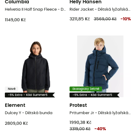
Columbia
Helly Hansen
Helvetia II Half Snap Fleece - Dětská fleesová mikina
Rider Jacket - Dětská lyžařská bunda
3211,85 Kč
3569,00 Kč
-
10
%
1149,00 Kč
Nové
Ekologicky šetrné
-5% Extra - Kód Summer5
-5% Extra - Kód Summer5
Element
Protest
Dulcey Y - Dětská bunda
Prttumber Jr - Dětská lyžařská bunda
1990,38 Kč
2809,00 Kč
3319,00 Kč
-
40
%