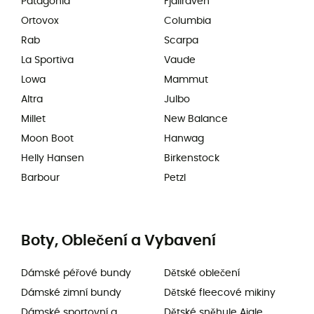
Patagonia
Fjällräven
Ortovox
Columbia
Rab
Scarpa
La Sportiva
Vaude
Lowa
Mammut
Altra
Julbo
Millet
New Balance
Moon Boot
Hanwag
Helly Hansen
Birkenstock
Barbour
Petzl
Boty, Oblečení a Vybavení
Dámské péřové bundy
Dětské oblečení
Dámské zimní bundy
Dětské fleecové mikiny
Dámské sportovní a
Dětské sněhule Aigle