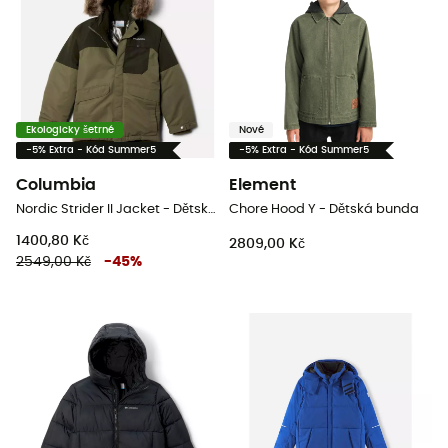
Ekologicky šetrné
Nové
-5% Extra - Kód Summer5
-5% Extra - Kód Summer5
Columbia
Element
Nordic Strider II Jacket - Dětská zimní bunda
Chore Hood Y - Dětská bunda
1400,80 Kč
2809,00 Kč
2549,00 Kč
-
45
%