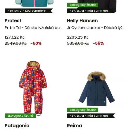
Ekologicky šetrné
-5% Extra - Kód Summer5
-5% Extra - Kód Summer5
Protest
Helly Hansen
Prtbix Td - Dětská lyžařská bunda
Jr Cyclone Jacket - Dětská lyžařská bunda
1273,22 Kč
2295,25 Kč
2549,00 Kč
-
50
%
5359,00 Kč
-
56
%
Ekologicky šetrné
Ekologicky šetrné
-5% Extra - Kód Summer5
Patagonia
Reima