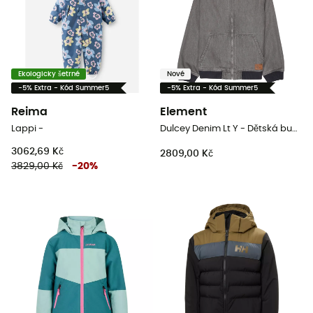
Ekologicky šetrné
Nové
-5% Extra - Kód Summer5
-5% Extra - Kód Summer5
Reima
Element
Lappi -
Dulcey Denim Lt Y - Dětská bunda
3062,69 Kč
2809,00 Kč
3829,00 Kč
-
20
%