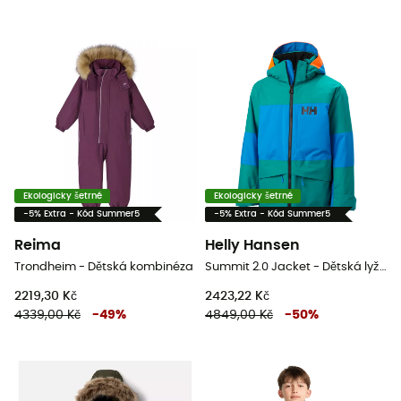
Ekologicky šetrné
Ekologicky šetrné
-5% Extra - Kód Summer5
-5% Extra - Kód Summer5
Reima
Helly Hansen
Trondheim - Dětská kombinéza
Summit 2.0 Jacket - Dětská lyžařská bunda
2219,30 Kč
2423,22 Kč
4339,00 Kč
-
49
%
4849,00 Kč
-
50
%