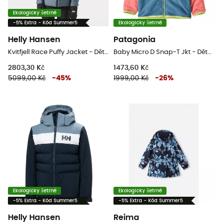
Ekologicky šetrné
-5% Extra - Kód Summer5
Ekologicky šetrné
Helly Hansen
Patagonia
Kvitfjell Race Puffy Jacket - Dětská lyžařská bunda
Baby Micro D Snap-T Jkt - Dětská Fleesová mikina
2803,30 Kč
1473,60 Kč
5099,00 Kč
-
45
%
1999,00 Kč
-
26
%
Ekologicky šetrné
Ekologicky šetrné
-5% Extra - Kód Summer5
-5% Extra - Kód Summer5
Helly Hansen
Reima