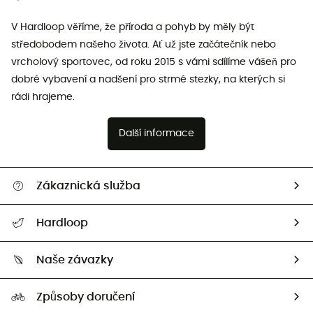
V Hardloop věříme, že příroda a pohyb by měly být
středobodem našeho života. Ať už jste začátečník nebo
vrcholový sportovec, od roku 2015 s vámi sdílíme vášeň pro
dobré vybavení a nadšení pro strmé stezky, na kterých si
rádi hrajeme.
Další informace
Zákaznická služba
Nápověda a kontakt
Hardloop
Sledovat zásilku
Kdo jsme?
Vrácení zboží a peněz
Naše závazky
HardGuides
Průvodce velikostmi
Naše stopa
Naši Ambasadoři
Způsoby doručení
Second hand