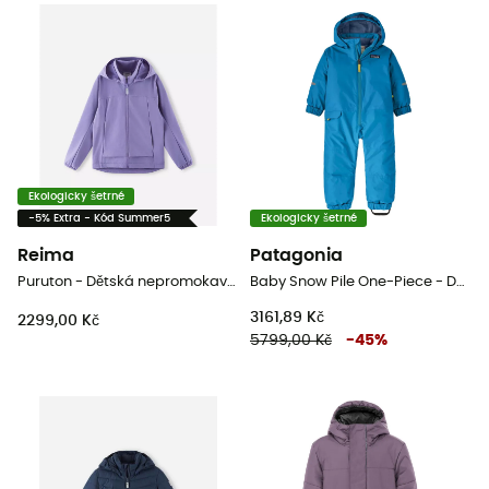
Ekologicky šetrné
-5% Extra - Kód Summer5
Ekologicky šetrné
Reima
Patagonia
Puruton - Dětská nepromokavá bunda
Baby Snow Pile One-Piece - Dětská kombinéza
3161,89 Kč
2299,00 Kč
5799,00 Kč
-
45
%