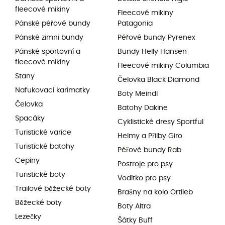
fleecové mikiny
Fleecové mikiny
Pánské péřové bundy
Patagonia
Pánské zimní bundy
Péřové bundy Pyrenex
Pánské sportovní a
Bundy Helly Hansen
fleecové mikiny
Fleecové mikiny Columbia
Stany
Čelovka Black Diamond
Nafukovací karimatky
Boty Meindl
Čelovka
Batohy Dakine
Spacáky
Cyklistické dresy Sportful
Turistické varice
Helmy a Přilby Giro
Turistické batohy
Péřové bundy Rab
Cepíny
Postroje pro psy
Turistické boty
Vodítko pro psy
Trailové běžecké boty
Brašny na kolo Ortlieb
Běžecké boty
Boty Altra
Lezečky
Šátky Buff