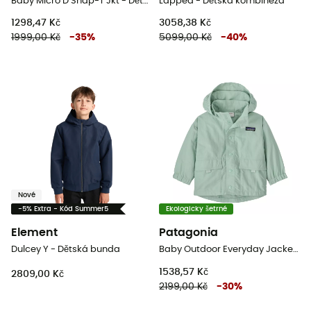
Baby Micro D Snap-T Jkt - Dětská Fleesová mikina
Lappea - Dětská kombinéza
1298,47 Kč
3058,38 Kč
1999,00 Kč
-
35
%
5099,00 Kč
-
40
%
Nové
-5% Extra - Kód Summer5
Ekologicky šetrné
Element
Patagonia
Dulcey Y - Dětská bunda
Baby Outdoor Everyday Jacket - Dětská nepromokavá bunda
1538,57 Kč
2809,00 Kč
2199,00 Kč
-
30
%