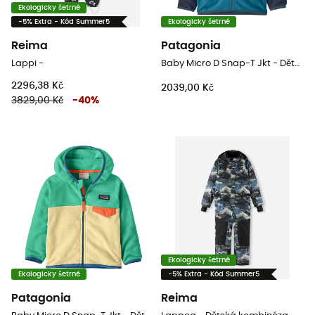
Ekologicky šetrné
-5% Extra - Kód Summer5
Ekologicky šetrné
Reima
Patagonia
Lappi -
Baby Micro D Snap-T Jkt - Dětská Fleesová mikina
2296,38 Kč
2039,00 Kč
3829,00 Kč
-
40
%
Ekologicky šetrné
Ekologicky šetrné
-5% Extra - Kód Summer5
Patagonia
Reima