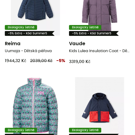
Ekologicky šetrné
Ekologicky šetrné
-5% Extra - Kód Summer5
-5% Extra - Kód Summer5
Reima
Vaude
Uumaja - Dětská péřova
Kids Lulea Insulation Coat - Dětsky kabát
1944,32 Kč
2039,00 Kč
-
5
%
3319,00 Kč
Ekologicky šetrné
Ekologicky šetrné