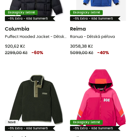
Ekologicky šetrné
Ekologicky šetrné
-5% Extra - Kód Summer5
-5% Extra - Kód Summer5
Columbia
Reima
Puffect Hooded Jacket - Dětská péřova
Ranua - Dětská péřova
920,62 Kč
3058,38 Kč
2299,00 Kč
-
60
%
5099,00 Kč
-
40
%
Nové
Ekologicky šetrné
-5% Extra - Kód Summer5
-5% Extra - Kód Summer5