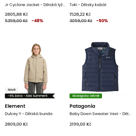
Jr Cyclone Jacket - Dětská lyžařská bunda
Toki - Dětsky kabát
2805,88 Kč
1528,22 Kč
5359,00 Kč
-
48
%
3059,00 Kč
-
50
%
Nové
-5% Extra - Kód Summer5
Ekologicky šetrné
Element
Patagonia
Dulcey Y - Dětská bunda
Baby Down Sweater Vest - Dětská péřova bez rukávů
2809,00 Kč
2199,00 Kč