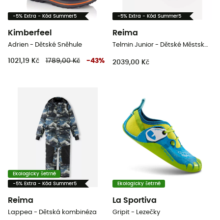
-5% Extra - Kód Summer5
-5% Extra - Kód Summer5
Kimberfeel
Reima
Adrien - Dětské Sněhule
Telmin Junior - Dětské Městská boty
1021,19 Kč
1789,00 Kč
-
43
%
2039,00 Kč
Ekologicky šetrné
-5% Extra - Kód Summer5
Ekologicky šetrné
Reima
La Sportiva
Lappea - Dětská kombinéza
Gripit - Lezečky