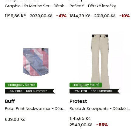
Graphic Lifa Merino Set - Dětské funkční triko
Reflex Y - Dětské lezečky
1196,86 Kč
2039,00 Kč
-
41
%
1814,29 Kč
2019,00 Kč
-
10
%
Ekologicky šetrné
Ekologicky šetrné
-5% Extra - Kód Summer5
-5% Extra - Kód Summer5
Buff
Protest
Polar Print Neckwarmer - Dětsky šátek
Relole Jr Snowpants - Dětské lyžařské kalhoty
1145,65 Kč
639,00 Kč
2549,00 Kč
-
55
%