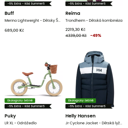
-5% Extra - Kód Summer5
-5% Extra - Kód Summer5
Buff
Reima
Merino Lightweight - Dětsky Šátek
Trondheim - Dětská kombinéza
2219,30 Kč
689,00 Kč
4339,00 Kč
-
49
%
Ekologicky šetrné
Ekologicky šetrné
-5% Extra - Kód Summer5
-5% Extra - Kód Summer5
Puky
Helly Hansen
LR XL - Odrážedlo
Jr Cyclone Jacket - Dětská lyžařská bunda