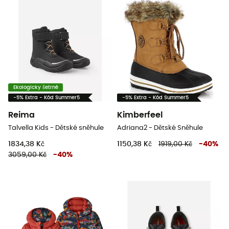
Ekologicky šetrné
-5% Extra - Kód Summer5
-5% Extra - Kód Summer5
Reima
Kimberfeel
Talvella Kids - Dětské sněhule
Adriana2 - Dětské Sněhule
1834,38 Kč
1150,38 Kč
1919,00 Kč
-
40
%
3059,00 Kč
-
40
%