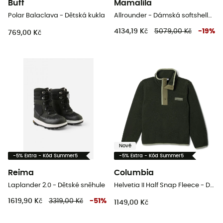
Buff
Mamalila
Polar Balaclava - Dětská kukla
Allrounder - Dámská softshellová bunda
4134,19 Kč
5079,00 Kč
-
19
%
769,00 Kč
Nové
-5% Extra - Kód Summer5
-5% Extra - Kód Summer5
Reima
Columbia
Laplander 2.0 - Dětské sněhule
Helvetia II Half Snap Fleece - Dětská fleesová mikina
1619,90 Kč
3319,00 Kč
-
51
%
1149,00 Kč