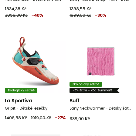
1834,38 Kč
1398,55 Kč
3059,00 Kč
-
40
%
1999,00 Kč
-
30
%
Ekologicky šetrné
Ekologicky šetrné
-5% Extra - Kód Summer5
La Sportiva
Buff
Gripit - Dětské lezečky
Lany Neckwarmer - Dětsky šátek
1406,58 Kč
1919,00 Kč
-
27
%
639,00 Kč