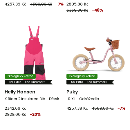
4257,39 Kč
4589,00 Kč
-
7
%
2805,88 Kč
5359,00 Kč
-
48
%
Ekologicky šetrné
Ekologicky šetrné
-5% Extra - Kód Summer5
-5% Extra - Kód Summer5
Helly Hansen
Puky
K Rider 2 Insulated Bib - Dětské lyžařské kalhoty s laclem
LR XL - Odrážedlo
2342,69 Kč
4257,39 Kč
4589,00 Kč
-
7
%
2929,00 Kč
-
20
%