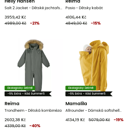
Helly Hansen
Reima
Salt 2 Jacket - Dětské jachtařské bunda
Posio - Dětsky kabát
3959,42 Kč
4106,44 Kč
4989,00 Kč
-
21
%
4849,00 Kč
-
15
%
Ekologicky šetrné
Ekologicky šetrné
-5% Extra - Kód Summer5
-5% Extra - Kód Summer5
Reima
Mamalila
Trondheim - Dětská kombinéza
Allrounder - Dámská softshellová bunda
2602,38 Kč
4134,19 Kč
5079,00 Kč
-
19
%
4339,00 Kč
-
40
%