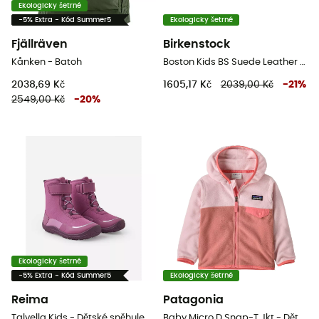
Ekologicky šetrné
-5% Extra - Kód Summer5
Ekologicky šetrné
Fjällräven
Birkenstock
Kånken - Batoh
Boston Kids BS Suede Leather - Dětské sandály
2038,69 Kč
1605,17 Kč
2039,00 Kč
-
21
%
2549,00 Kč
-
20
%
Ekologicky šetrné
-5% Extra - Kód Summer5
Ekologicky šetrné
Reima
Patagonia
Talvella Kids - Dětské sněhule
Baby Micro D Snap-T Jkt - Dětská Fleesová mikina