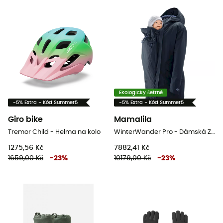
Ekologicky šetrné
-5% Extra - Kód Summer5
-5% Extra - Kód Summer5
Giro bike
Mamalila
Tremor Child - Helma na kolo
WinterWander Pro - Dámská Zimní bunda
1275,56 Kč
7882,41 Kč
1659,00 Kč
-
23
%
10179,00 Kč
-
23
%