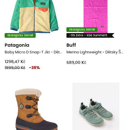
Ekologicky šetrné
Ekologicky šetrné
-5% Extra - Kód Summer5
Patagonia
Buff
Baby Micro D Snap-T Jkt - Dětská Fleesová mikina
Merino Lightweight - Dětsky Šátek
1298,47 Kč
689,00 Kč
1999,00 Kč
-
35
%