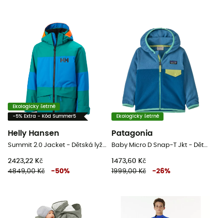
Ekologicky šetrné
-5% Extra - Kód Summer5
Ekologicky šetrné
Helly Hansen
Patagonia
Summit 2.0 Jacket - Dětská lyžařská bunda
Baby Micro D Snap-T Jkt - Dětská Fleesová mikina
2423,22 Kč
1473,60 Kč
4849,00 Kč
-
50
%
1999,00 Kč
-
26
%