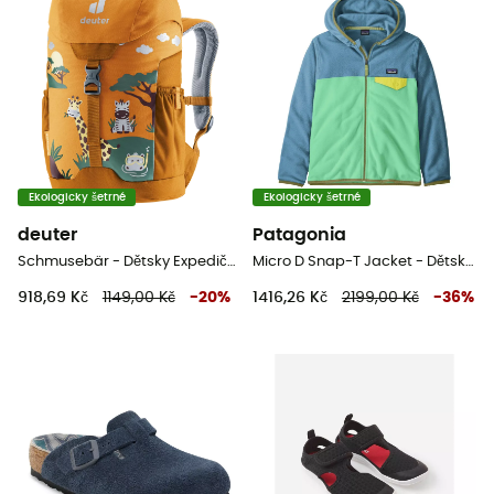
Ekologicky šetrné
Ekologicky šetrné
deuter
Patagonia
Schmusebär - Dětsky Expediční batoh
Micro D Snap-T Jacket - Dětská fleesová mikina
918,69 Kč
1149,00 Kč
-
20
%
1416,26 Kč
2199,00 Kč
-
36
%