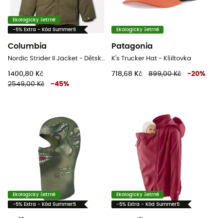
Ekologicky šetrné
-5% Extra - Kód Summer5
Ekologicky šetrné
Columbia
Patagonia
Nordic Strider II Jacket - Dětská zimní bunda
K's Trucker Hat - Kšiltovka
1400,80 Kč
718,68 Kč
899,00 Kč
-
20
%
2549,00 Kč
-
45
%
Ekologicky šetrné
Ekologicky šetrné
-5% Extra - Kód Summer5
-5% Extra - Kód Summer5