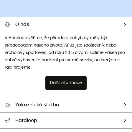
O nás
V Hardloop věříme, že příroda a pohyb by měly být
středobodem našeho života. Ať už jste začátečník nebo
vrcholový sportovec, od roku 2015 s vámi sdílíme vášeň pro
dobré vybavení a nadšení pro strmé stezky, na kterých si
rádi hrajeme.
Další informace
Zákaznická služba
Nápověda a kontakt
Hardloop
Sledovat zásilku
Kdo jsme?