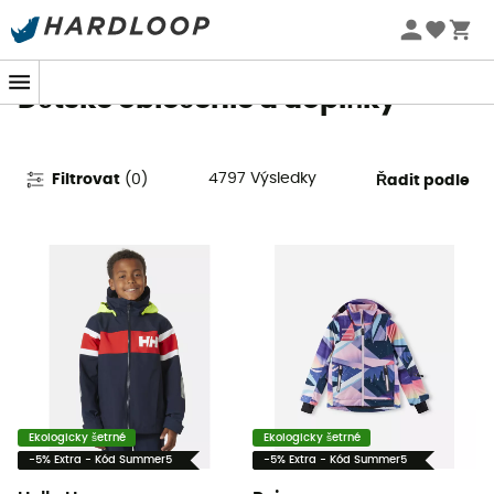
Letní akce 🔥 -5 % EXTRA při nákupu 2 produktů* s kódem
Summer5
Dětské oblečenie a doplňky
4797
Výsledky
Filtrovat
(
0
)
Řadit podle
Ekologicky šetrné
Ekologicky šetrné
-5% Extra - Kód Summer5
-5% Extra - Kód Summer5