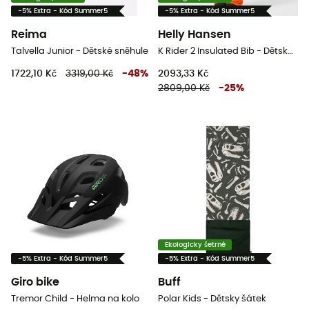
-5% Extra - Kód Summer5
-5% Extra - Kód Summer5
Reima
Helly Hansen
Talvella Junior - Dětské sněhule
K Rider 2 Insulated Bib - Dětské lyžařské kalhoty s laclem
1722,10 Kč
3319,00 Kč
-
48
%
2093,33 Kč
2809,00 Kč
-
25
%
Ekologicky šetrné
-5% Extra - Kód Summer5
-5% Extra - Kód Summer5
Giro bike
Buff
Tremor Child - Helma na kolo
Polar Kids - Dětsky šátek