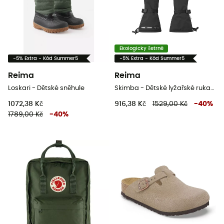
Ekologicky šetrné
-5% Extra - Kód Summer5
-5% Extra - Kód Summer5
Reima
Reima
Loskari - Dětské sněhule
Skimba - Dětské lyžařské rukavice
1072,38 Kč
916,38 Kč
1529,00 Kč
-
40
%
1789,00 Kč
-
40
%