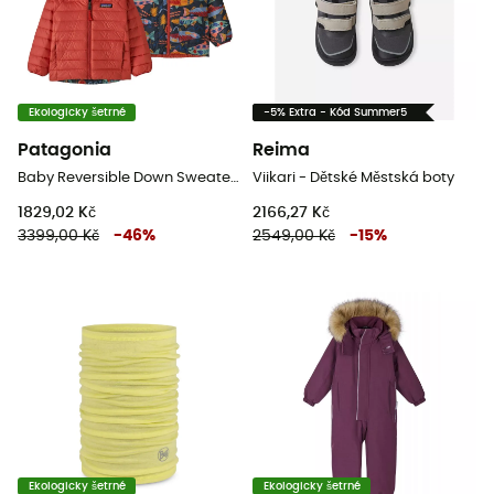
Ekologicky šetrné
-5% Extra - Kód Summer5
Patagonia
Reima
Baby Reversible Down Sweater Hoody - Dětská Lyžařská bunda
Viikari - Dětské Městská boty
1829,02 Kč
2166,27 Kč
3399,00 Kč
-
46
%
2549,00 Kč
-
15
%
Ekologicky šetrné
Ekologicky šetrné