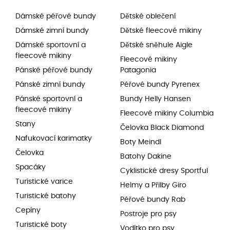
Dámské péřové bundy
Dětské oblečení
Dámské zimní bundy
Dětské fleecové mikiny
Dámské sportovní a
Dětské sněhule Aigle
fleecové mikiny
Fleecové mikiny
Pánské péřové bundy
Patagonia
Pánské zimní bundy
Péřové bundy Pyrenex
Pánské sportovní a
Bundy Helly Hansen
fleecové mikiny
Fleecové mikiny Columbia
Stany
Čelovka Black Diamond
Nafukovací karimatky
Boty Meindl
Čelovka
Batohy Dakine
Spacáky
Cyklistické dresy Sportful
Turistické varice
Helmy a Přilby Giro
Turistické batohy
Péřové bundy Rab
Cepíny
Postroje pro psy
Turistické boty
Vodítko pro psy