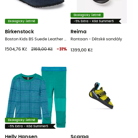
Ekologicky šetrné
Ekologicky šetrné
-5% Extra - Kód Summer5
Birkenstock
Reima
Boston Kids BS Suede Leather - Dětské sandály
Rantaan - Dětské sandály
1504,76 Kč
2169,00 Kč
-
31
%
1399,00 Kč
Ekologicky šetrné
-5% Extra - Kód Summer5
Helly Hansen
Scarpa