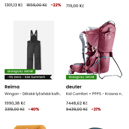
1301,13 Kč
1659,00 Kč
-
22
%
719,00 Kč
Ekologicky šetrné
-5% Extra - Kód Summer5
Ekologicky šetrné
Reima
deuter
Wingon - Dětské lyžařské kalhoty
Kid Comfort + PPPS - Krosna na dítě
1990,38 Kč
7448,62 Kč
3319,00 Kč
-
40
%
9439,00 Kč
-
21
%