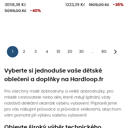
3058,38 Kč
1223,39 Kč
1909,00 Kč
-
36
%
5099,00 Kč
-
40
%
1
2
3
4
10
20
30
80
...
Vyberte si jednoduše vaše dětské
oblečení a doplňky na Hardloop.fr
Pro všechny malé dobrodruhy a velké dobrodružky, pro
mladé cestovatele nebo děti, které milují šplhání, vždy
nastává delikátní okamžik výběru vybavení. Připravili jsme
pro vás nákupní průvodce a průvodce velikostmi, abychom
vám pomohli při výběru vašeho vybavení!
Objevte široký výběr technického