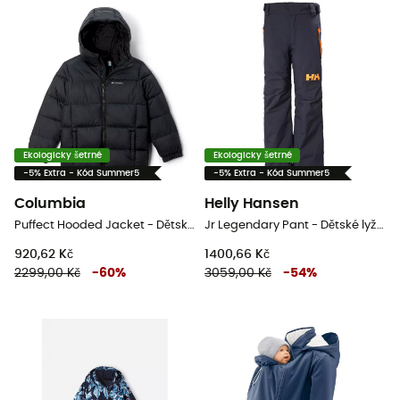
Ekologicky šetrné
Ekologicky šetrné
-5% Extra - Kód Summer5
-5% Extra - Kód Summer5
Columbia
Helly Hansen
Puffect Hooded Jacket - Dětská péřova
Jr Legendary Pant - Dětské lyžařské kalhoty
920,62 Kč
1400,66 Kč
2299,00 Kč
-
60
%
3059,00 Kč
-
54
%