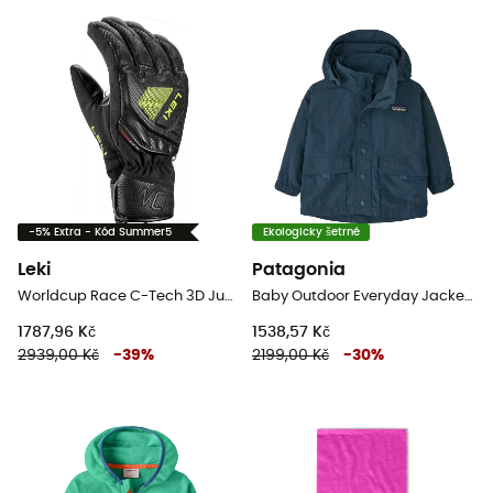
-5% Extra - Kód Summer5
Ekologicky šetrné
Leki
Patagonia
Worldcup Race C-Tech 3D Junior - Dětské lyžařské rukavice
Baby Outdoor Everyday Jacket - Dětská nepromokavá bunda
1787,96 Kč
1538,57 Kč
2939,00 Kč
-
39
%
2199,00 Kč
-
30
%