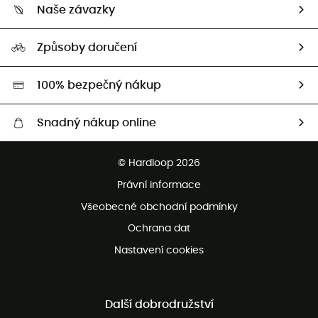
Vrácení zboží a peněz
Naše závazky
HardGuides
Průvodce velikostmi
Naše stopa
Naši Ambasadoři
Způsoby doručení
Second hand
HardGreen
100% bezpečný nákup
Snadný nákup online
Bezplatné dodání od 3500 Kč
© Hardloop 2026
Bezplatné vrácení do 100 dnů
Právní informace
Bezplatná zákaznická služba
Všeobecné obchodní podmínky
Ochrana dat
Nastavení cookies
Další dobrodružství