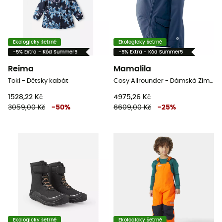
Ekologicky šetrné
Ekologicky šetrné
-5% Extra - Kód Summer5
-5% Extra - Kód Summer5
Reima
Mamalila
Toki - Dětsky kabát
Cosy Allrounder - Dámská Zimní bunda
1528,22 Kč
4975,26 Kč
3059,00 Kč
-
50
%
6609,00 Kč
-
25
%
Ekologicky šetrné
Ekologicky šetrné