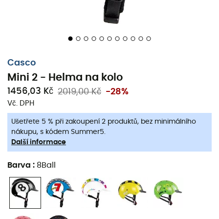
Casco
Mini 2 - Helma na kolo
1456,03 Kč
2019,00 Kč
-28%
Vč. DPH
Ušetřete 5 % při zakoupení 2 produktů, bez minimálního
nákupu, s kódem Summer5.
Další informace
Barva
:
8Ball
Mini 2
je
helma na kolo
pro
děti
navržená značkou
Casco
, ideální pro doprovod vašich
dětí
při jejich