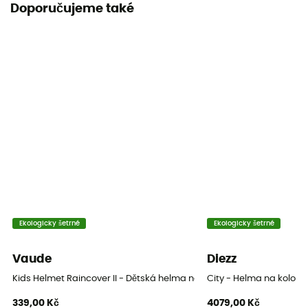
Konstrukce skořepiny
Doporučujeme také
In Mold
Label
Zaručený původ v Evropě
Zapínací systém
Nastavitelný řemínek
Reflexní prvky
Ano
Kšilt
Ano
Ekologicky šetrné
Ekologicky šetrné
Certifikace
Vaude
Diezz
Norma CE
Kids Helmet Raincover II - Dětská helma na kolo
City - Helma na kolo
339,00 Kč
4079,00 Kč
Individuální ochranné vybavení