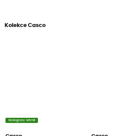
PPE - Category 2
Kolekce Casco
Ekologicky šetrné