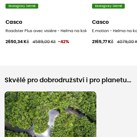
Ekologicky šetrné
Ekologicky šetrné
Casco
Casco
Roadster Plus avec visière - Helma na kolo
E.motion - Helma na ko
2650,34 Kč
4589,00 Kč
-42%
2165,77 Kč
4079,00 
Skvělé pro dobrodružství i pro planetu…