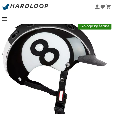
Letní akce 🔥 -5 % EXTRA při nákupu 2 produktů* s kódem
Summer5
-5% Extra - Kód Summer5
Ekologicky šetrné