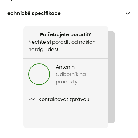
Technické specifikace
Doporučené pro
Horské kolo / Lyžování / Silniční kola
Potřebujete poradit?
Nechte si poradit od našich
Pohlaví
hardguides!
Dětské
Antonin
Název produktu
Odborník na
Mini 2
produkty
Vlastnosti
Kontaktovat zprávou
S : 52 - 56 cm
Vnější skořepina
In Mold