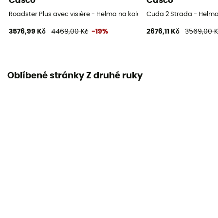
Casco
Casco
Roadster Plus avec visière - Helma na kolo
Cuda 2 Strada - Helma
3576,99 Kč
4469,00 Kč
-19%
2676,11 Kč
3569,00 K
Oblíbené stránky Z druhé ruky