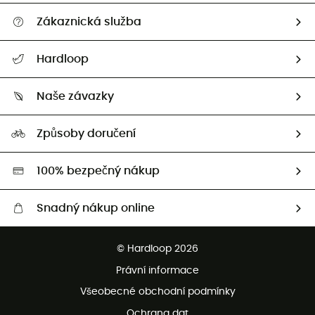
Zákaznická služba
Nápověda a kontakt
Hardloop
Sledovat zásilku
Kdo jsme?
Vrácení zboží a peněz
Naše závazky
HardGuides
Průvodce velikostmi
Naše stopa
Naši Ambasadoři
Způsoby doručení
Second hand
HardGreen
100% bezpečný nákup
Snadný nákup online
Bezplatné dodání od 3500 Kč
© Hardloop 2026
Bezplatné vrácení do 100 dnů
Právní informace
Bezplatná zákaznická služba
Všeobecné obchodní podmínky
Ochrana dat