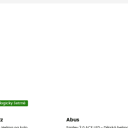
logicky šetrné
zz
Abus
o
- Helma na kolo
Smiley 3.0 ACE LED - Dětská helma