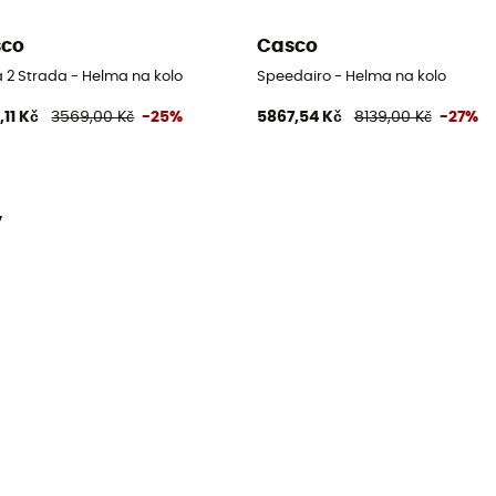
sco
Casco
 2 Strada - Helma na kolo
Speedairo - Helma na kolo
,11 Kč
3569,00 Kč
-25%
5867,54 Kč
8139,00 Kč
-27%
y