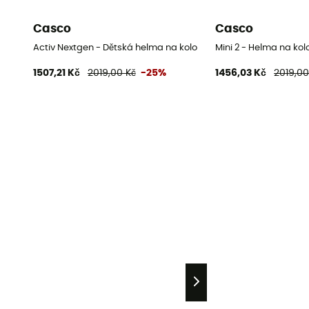
Casco
Casco
Activ Nextgen - Dětská helma na kolo
Mini 2 - Helma na kol
1507,21 Kč
2019,00 Kč
-25%
1456,03 Kč
2019,00