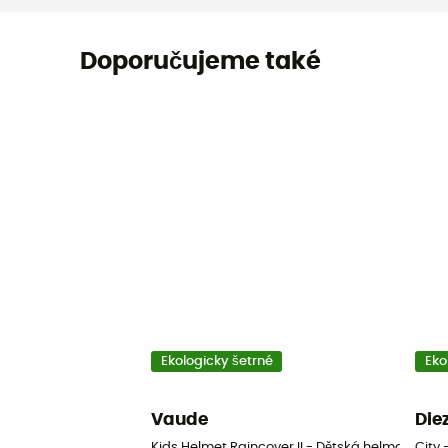
Doporučujeme také
Ekologicky šetrné
Eko
Vaude
Die
Kids Helmet Raincover II - Dětská helma na kol
City 