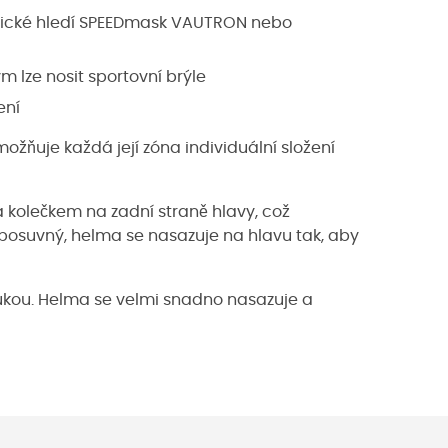
omatické hledí SPEEDmask VAUTRON nebo
 lze nosit sportovní brýle
ení
možňuje každá její zóna individuální složení
 kolečkem na zadní straně hlavy, což
posuvný, helma se nasazuje na hlavu tak, aby
ukou. Helma se velmi snadno nasazuje a