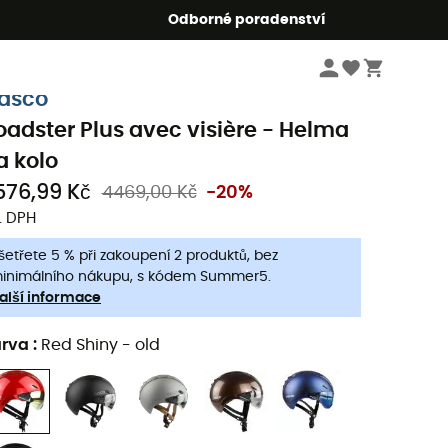
r5
Odborné poradenství
Cyklistické oblečení a vybavení
Cyklistické helmy & Helmy na kolo
asco
oadster Plus avec visière - Helma
a kolo
576,99 Kč
4469,00 Kč
-20%
. DPH
šetřete 5 % při zakoupení 2 produktů, bez
inimálního nákupu, s kódem Summer5.
alší informace
arva
:
Red Shiny - old