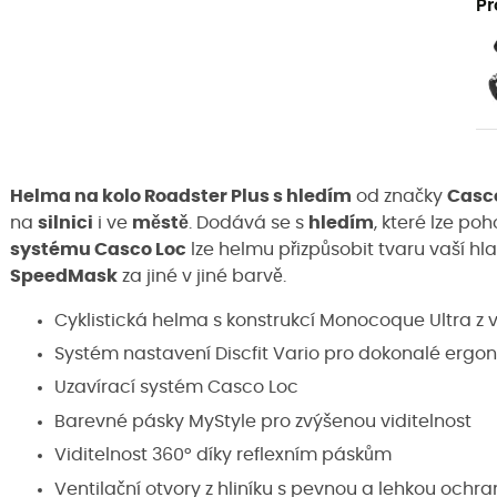
Pr
Helma na kolo Roadster Plus s hledím
od značky
Casc
na
silnici
i ve
městě
. Dodává se s
hledím
, které lze po
systému Casco Loc
lze helmu přizpůsobit tvaru vaší h
SpeedMask
za jiné v jiné barvě.
Cyklistická helma s konstrukcí Monocoque Ultra z v
Systém nastavení Discfit Vario pro dokonalé ergo
Uzavírací systém Casco Loc
Barevné pásky MyStyle pro zvýšenou viditelnost
Viditelnost 360° díky reflexním páskům
Ventilační otvory z hliníku s pevnou a lehkou ochra