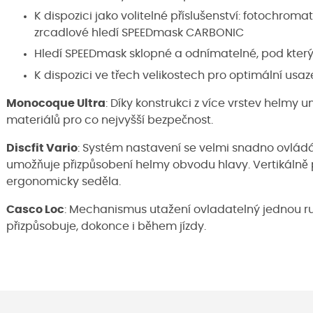
K dispozici jako volitelné příslušenství: fotochr
zrcadlové hledí SPEEDmask CARBONIC
Hledí SPEEDmask sklopné a odnímatelné, pod kterým
K dispozici ve třech velikostech pro optimální usaz
Monocoque Ultra
: Díky konstrukci z více vrstev helmy u
materiálů pro co nejvyšší bezpečnost.
Discfit Vario
: Systém nastavení se velmi snadno ovládá
umožňuje přizpůsobení helmy obvodu hlavy. Vertikálně 
ergonomicky seděla.
Casco Loc
: Mechanismus utažení ovladatelný jednou r
přizpůsobuje, dokonce i během jízdy.