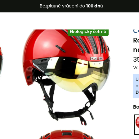
etní akce 🔥 -5 % EXTRA při nákupu 2 produktů* s kódem Summe
Bezplatné vrácení do
100 dnů
-5% Extra - Kód Summer5
C
Ekologicky šetrné
R
n
3
Vč
U
m
D
B