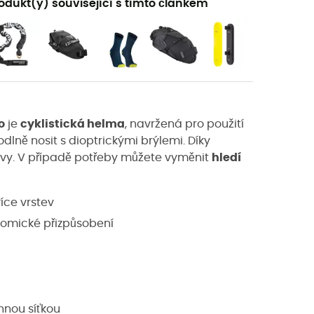
odukt(y) související s tímto článkem
o
je
cyklistická helma
, navržená pro použití
hodlně nosit s dioptrickými brýlemi. Díky
lavy. V případě potřeby můžete vyměnit
hledí
íce vrstev
nomické přizpůsobení
nnou síťkou