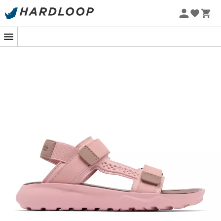
Letní akce 🔥 -5 % EXTRA při nákupu 2 produktů* s kódem
Summer5
-5% Extra - Kód Summer5