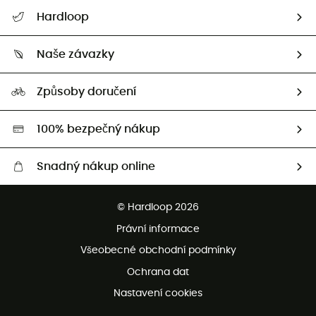
Nápověda a kontakt
Hardloop
Sledovat zásilku
Kdo jsme?
Vrácení zboží a peněz
Naše závazky
HardGuides
Průvodce velikostmi
Naše stopa
Naši Ambasadoři
Způsoby doručení
Second hand
HardGreen
100% bezpečný nákup
Snadný nákup online
Bezplatné dodání od 3500 Kč
© Hardloop 2026
Bezplatné vrácení do 100 dnů
Právní informace
Bezplatná zákaznická služba
Všeobecné obchodní podmínky
Ochrana dat
Nastavení cookies