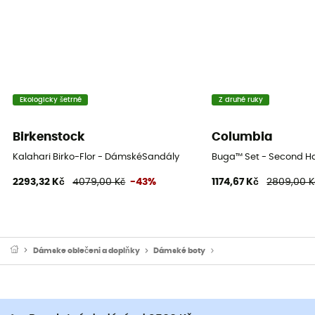
Ekologicky šetrné
Z druhé ruky
Birkenstock
Columbia
Kalahari Birko-Flor - DámskéSandály
Buga™ Set - Second Ha
2293,32 Kč
4079,00 Kč
-43%
1174,67 Kč
2809,00 K
Dámske oblečeni a doplňky
Dámské boty
Dámské turistické sandá