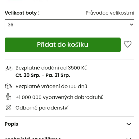
Dva nastavitelné suché zipy pro bezproblémové
Velikost boty
:
Průvodce velikostmi
přizpůsobení
Roztažitelná pata pro optimální pohodlí
OmniGrip™ LT nabízí neuvěřitelné pohodlí pro vaše
Přidat do košíku
outdoorová dobrodružství. Kombinujte pohodlný
krok a sníženou hmotnost
Bezplatné dodání od 3500 Kč
Svršek: 60 % polyuretan - 40 % recyklovaný
Ct. 20 Srp.
-
Pa. 21 Srp.
polyester
Bezplatné vrácení do 100 dnů
Stélka: Lehká EVA pěna v kontaktu se zemí pro lepší
+1 000 000 vybavených dobrodruhů
přilnavost a pohodlí
Odborné poradenství
Podšívka: 100 % polyester
Hmotnost: 2 x 164 g (38)
Popis