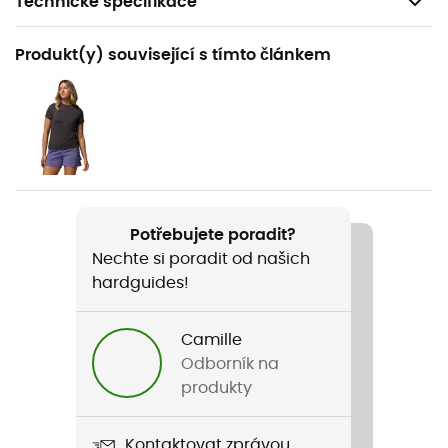
Technické specifikace
Doporučené pro
Produkt(y) související s tímto článkem
Pěší turistika / Cestování / Vodní sporty
Pohlaví
Dámské
Hmotnost
2 x 164 g
Potřebujete poradit?
Nechte si poradit od našich
Název produktu
hardguides!
Peakfreak Roam Sandal
Použité technologie
Camille
Omni-Grip®
Odborník na
produkty
Materiál
60 % polyuréthane - 40 % polyester recyclé
Kontaktovat zprávou