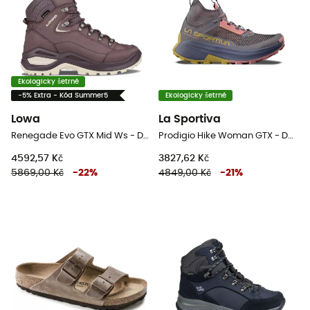
Ekologicky šetrné
-5% Extra - Kód Summer5
Ekologicky šetrné
Lowa
La Sportiva
Renegade Evo GTX Mid Ws - Dámské nízké turistické boty
Prodigio Hike Woman GTX - Dámské nízké turistické boty
4592,57 Kč
3827,62 Kč
5869,00 Kč
-
22
%
4849,00 Kč
-
21
%