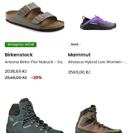
Ekologicky šetrné
Nové
Birkenstock
Mammut
Arizona Birko-Flor Nubuck - Sandály
Alnasca Hybrid Low Women - Dámské approach boty
2038,69 Kč
3569,00 Kč
2549,00 Kč
-
20
%