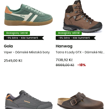
Ekologicky šetrné
Ekologicky šetrné
-5% Extra - Kód Summer5
-5% Extra - Kód Summer5
Gola
Hanwag
Viper - Dámské Městská boty
Tatra II Lady GTX - Dámské Nízké trekové boty
7138,92 Kč
2549,00 Kč
8669,00 Kč
-
18
%