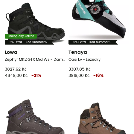
Ekologicky šetrné
-5% Extra - Kód Summer5
-5% Extra - Kód Summer5
Lowa
Tenaya
Zephyr MK2 GTX Mid Ws - Dámské nízké turistické boty
Oasi Lv - Lezečky
3827,62 Kč
3307,85 Kč
4849,00 Kč
-
21
%
3919,00 Kč
-
16
%