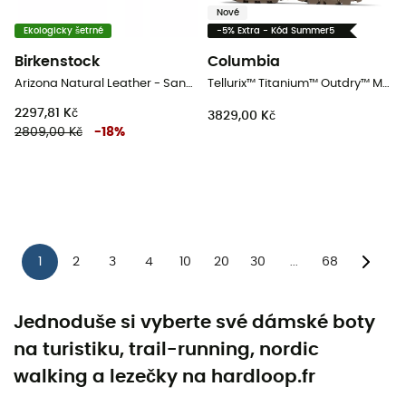
Nové
Ekologicky šetrné
-5% Extra - Kód Summer5
Birkenstock
Columbia
Arizona Natural Leather - Sandály
Tellurix™ Titanium™ Outdry™ Mid - Dámské nízké turistické boty
2297,81 Kč
3829,00 Kč
2809,00 Kč
-
18
%
1
2
3
4
10
20
30
68
...
Jednoduše si vyberte své dámské boty
na turistiku, trail-running, nordic
walking a lezečky na hardloop.fr