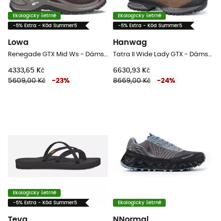
Ekologicky šetrné
Ekologicky šetrné
-5% Extra - Kód Summer5
-5% Extra - Kód Summer5
Lowa
Hanwag
Renegade GTX Mid Ws - Dámské nízké turistické boty
Tatra II Wide Lady GTX - Dámské vysoké turistické boty
4333,65 Kč
6630,93 Kč
5609,00 Kč
-
23
%
8669,00 Kč
-
24
%
Ekologicky šetrné
-5% Extra - Kód Summer5
Ekologicky šetrné
Teva
NNormal