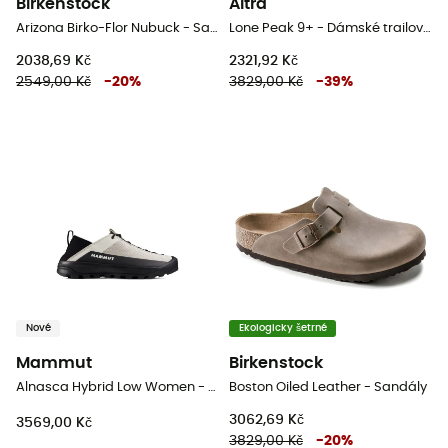
Birkenstock
Altra
Arizona Birko-Flor Nubuck - Sandály
Lone Peak 9+ - Dámské trailové běžecké boty
2038,69 Kč
2321,92 Kč
2549,00 Kč
-
20
%
3829,00 Kč
-
39
%
Nové
Ekologicky šetrné
Mammut
Birkenstock
Alnasca Hybrid Low Women - Dámské approach boty
Boston Oiled Leather - Sandály
3062,69 Kč
3569,00 Kč
3829,00 Kč
-
20
%