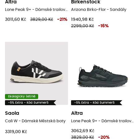
Altra
Birkenstock
Lone Peak 9+ - Dámské trailové běžecké boty
Arizona Birko-Flor - Sandály
3011,60 Kč
3829,00 Kč
-
21
%
1940,98 Kč
2299,00 Kč
-
16
%
Ekologicky šetrné
-5% Extra - Kód Summer5
-5% Extra - Kód Summer5
Saola
Altra
Cali W - Dámské Městská boty
Lone Peak 9+ - Dámské trailové běžecké boty
3062,69 Kč
3319,00 Kč
3829,00 Kč
-
20
%