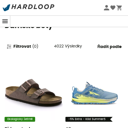
Letní akce 🔥 -5 % EXTRA při nákupu 2 produktů* s kódem
Summer5
Dámské boty
4022
Výsledky
Filtrovat
(
0
)
Řadit podle
Ekologicky šetrné
-5% Extra - Kód Summer5