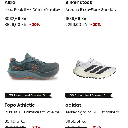
Altra
Birkenstock
Lone Peak 9+ - Dámské trailové běžecké boty
Arizona Birko-Flor - Sandály
3062,69 Kč
1838,69 Kč
3829,00 Kč
-
20
%
2299,00 Kč
-
20
%
-5% Extra - Kód Summer5
-5% Extra - Kód Summer5
Topo Athletic
adidas
Pursuit 3 - Dámské trailové běžecké boty
Terrex Agravic SL - Dámské trailové běžecké boty
3543,15 Kč
3058,61 Kč
4589,00 Kč
-
23
%
4079,00 Kč
-
25
%