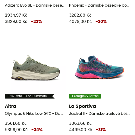
Adizero Evo SL - Dámské běžecké boty
Phoenix - Dámské běžecké boty
2934,97 Kč
3262,69 Kč
3829,00 Kč
-
23
%
4079,00 Kč
-
20
%
-5% Extra - Kód Summer5
Ekologicky šetrné
Altra
La Sportiva
Olympus 6 Hike Low GTX - Dámské nízké turistické boty
Jackal II - Dámské trailové běžecké boty
3561,60 Kč
3063,66 Kč
5359,00 Kč
-
34
%
4469,00 Kč
-
31
%