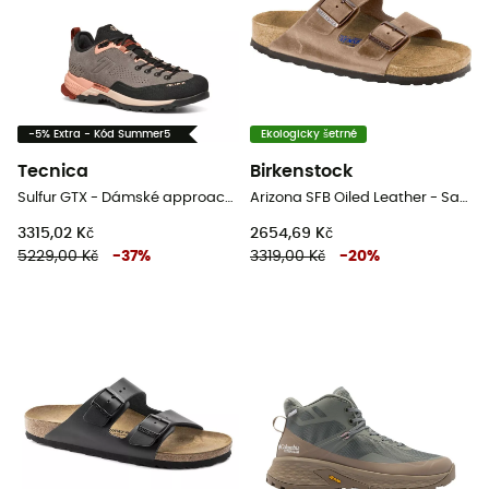
-5% Extra - Kód Summer5
Ekologicky šetrné
Tecnica
Birkenstock
Sulfur GTX - Dámské approach boty
Arizona SFB Oiled Leather - Sandály
3315,02 Kč
2654,69 Kč
5229,00 Kč
-
37
%
3319,00 Kč
-
20
%