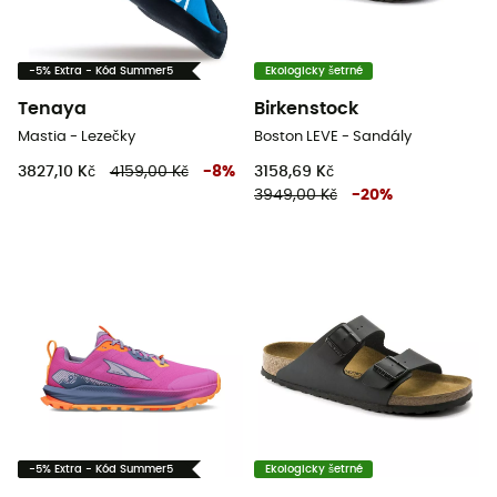
-5% Extra - Kód Summer5
Ekologicky šetrné
Tenaya
Birkenstock
Mastia - Lezečky
Boston LEVE - Sandály
3827,10 Kč
4159,00 Kč
-
8
%
3158,69 Kč
3949,00 Kč
-
20
%
-5% Extra - Kód Summer5
Ekologicky šetrné