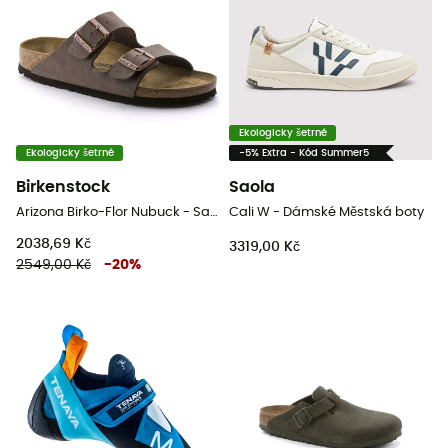
Ekologicky šetrné
Ekologicky šetrné
-5% Extra - Kód Summer5
Birkenstock
Saola
Arizona Birko-Flor Nubuck - Sandály
Cali W - Dámské Městská boty
2038,69 Kč
3319,00 Kč
2549,00 Kč
-
20
%