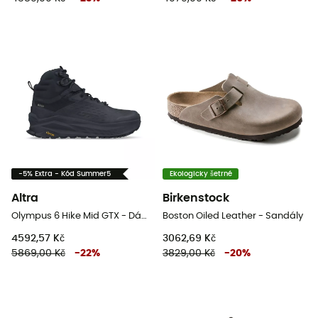
-5% Extra - Kód Summer5
Ekologicky šetrné
Altra
Birkenstock
Olympus 6 Hike Mid GTX - Dámské nízké turistické boty
Boston Oiled Leather - Sandály
4592,57 Kč
3062,69 Kč
5869,00 Kč
-
22
%
3829,00 Kč
-
20
%