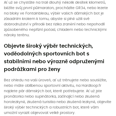
Ať už se chystáte na trail dlouhý několik desítek kilometrů,
běžíte svůj první půlmaraton, procházíte GR34, nebo lezete
na bloky ve Fontainbleau, výběr vašich dámských bot je
zásadním krokem k tomu, abyste si plně užili své
dobrodružství v přírodě bez rizika zranění nebo nepohodlí
způsobeného nepřízní počasí, chladem nebo technickými
nároky terénu.
Objevte široký výběr technických,
voděodolných sportovních bot s
stabilními nebo výrazně odpruženými
podrážkami pro ženy
Bez ohledu na vaši úroveň, ať už trénujete nebo soutěžíte,
nebo máte oblíbenou sportovní aktivitu, na Hardloop.fr
najdete pár dámských bot, které potřebujete. Ať už jste
pronátorka nebo supinátorka, začínající nebo zkušená
horolezkyně, zkušená turistka nebo zkušená lezkyně, objevíte
široký výběr technických a robustních bot, které vám
umožní vyrazit objevovat velké prostory.