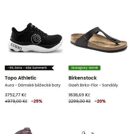
-5% Extra - Kód Summer5
Ekologicky šetrné
Topo Athletic
Birkenstock
Aura - Dámské běžecké boty
Gizeh Birko-Flor - Sandály
3752,77 Kč
1838,69 Kč
4979,00 Kč
-
25
%
2299,00 Kč
-
20
%