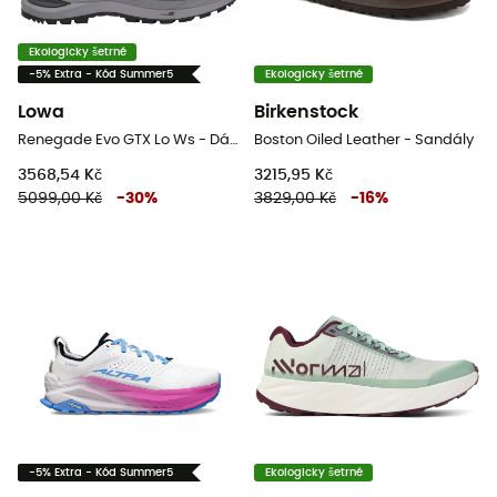
Ekologicky šetrné
-5% Extra - Kód Summer5
Ekologicky šetrné
Lowa
Birkenstock
Renegade Evo GTX Lo Ws - Dámské nízké turistické boty
Boston Oiled Leather - Sandály
3568,54 Kč
3215,95 Kč
5099,00 Kč
-
30
%
3829,00 Kč
-
16
%
-5% Extra - Kód Summer5
Ekologicky šetrné