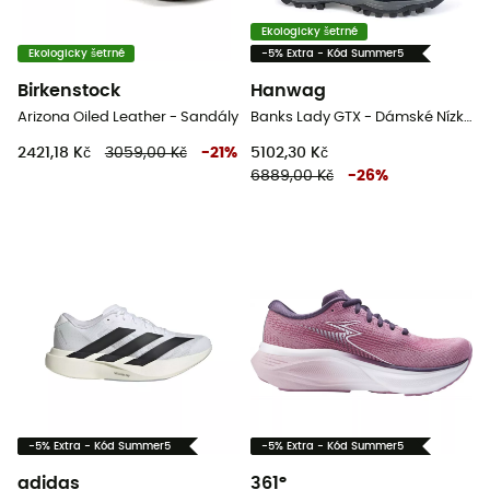
Ekologicky šetrné
Ekologicky šetrné
-5% Extra - Kód Summer5
Birkenstock
Hanwag
Arizona Oiled Leather - Sandály
Banks Lady GTX - Dámské Nízké trekové boty
2421,18 Kč
3059,00 Kč
-
21
%
5102,30 Kč
6889,00 Kč
-
26
%
-5% Extra - Kód Summer5
-5% Extra - Kód Summer5
adidas
361°