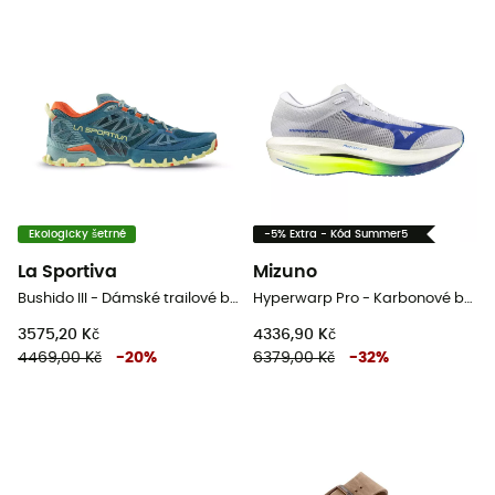
Ekologicky šetrné
-5% Extra - Kód Summer5
La Sportiva
Mizuno
Bushido III - Dámské trailové běžecké boty
Hyperwarp Pro - Karbonové běžecké boty
3575,20 Kč
4336,90 Kč
4469,00 Kč
-
20
%
6379,00 Kč
-
32
%