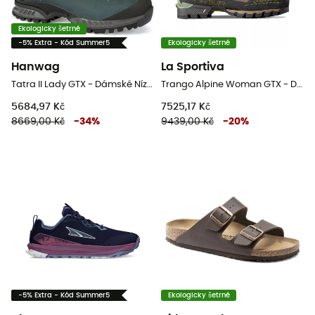
Ekologicky šetrné
-5% Extra - Kód Summer5
Ekologicky šetrné
Hanwag
La Sportiva
Tatra II Lady GTX - Dámské Nízké trekové boty
Trango Alpine Woman GTX - Dámské horolezecké boty
5684,97 Kč
7525,17 Kč
8669,00 Kč
-
34
%
9439,00 Kč
-
20
%
-5% Extra - Kód Summer5
Ekologicky šetrné