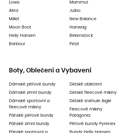
Lowa
Mammut
Altra
Julbo
Millet
New Balance
Moon Boot
Hanwag
Helly Hansen
Birkenstock
Barbour
Petzl
Boty, Oblečení a Vybavení
Dámské péřové bundy
Dětské oblečení
Dámské zimní bundy
Dětské fleecové mikiny
Dámské sportovní a
Dětské sněhule Aigle
fleecové mikiny
Fleecové mikiny
Pánské péřové bundy
Patagonia
Pánské zimní bundy
Péřové bundy Pyrenex
Pánské sportovní a
Bundy Helly Hansen