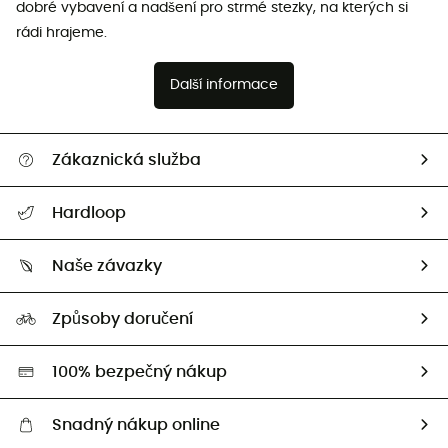
dobré vybavení a nadšení pro strmé stezky, na kterých si
rádi hrajeme.
Další informace
Zákaznická služba
Nápověda a kontakt
Hardloop
Sledovat zásilku
Kdo jsme?
Vrácení zboží a peněz
Naše závazky
HardGuides
Průvodce velikostmi
Naše stopa
Naši Ambasadoři
Způsoby doručení
Second hand
HardGreen
100% bezpečný nákup
Snadný nákup online