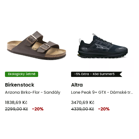
Ekologicky šetrné
-5% Extra - Kód Summer5
Birkenstock
Altra
Arizona Birko-Flor - Sandály
Lone Peak 9+ GTX - Dámské trailové běžecké boty
1838,69 Kč
3470,69 Kč
2299,00 Kč
-
20
%
4339,00 Kč
-
20
%