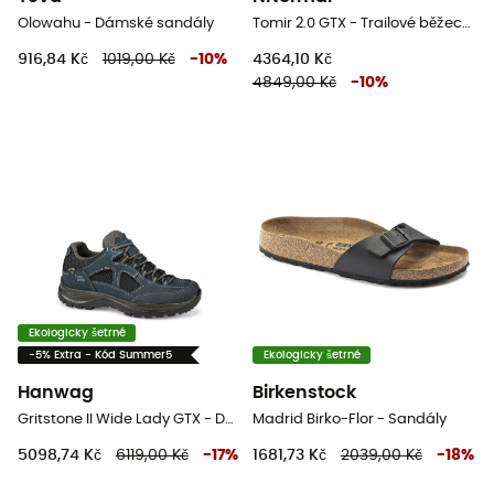
Olowahu - Dámské sandály
Tomir 2.0 GTX - Trailové běžecké boty
916,84 Kč
1019,00 Kč
-
10
%
4364,10 Kč
4849,00 Kč
-
10
%
Ekologicky šetrné
-5% Extra - Kód Summer5
Ekologicky šetrné
Hanwag
Birkenstock
Gritstone II Wide Lady GTX - Dámské nízké turistické boty
Madrid Birko-Flor - Sandály
5098,74 Kč
6119,00 Kč
-
17
%
1681,73 Kč
2039,00 Kč
-
18
%