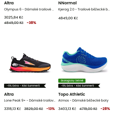
Altra
NNormal
Olympus 6 - Dámské trailové běžecké boty
Kjerag 2.0 - Trailové běžecké boty
3025,84 Kč
4849,00 Kč
4849,00 Kč
-
38
%
Ekologicky šetrné
-5% Extra - Kód Summer5
-5% Extra - Kód Summer5
Altra
Topo Athletic
Lone Peak 9+ - Dámské trailové běžecké boty
Atmos - Dámské běžecké boty
3318,13 Kč
3829,00 Kč
-
13
%
3403,13 Kč
4719,00 Kč
-
28
%