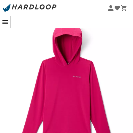
Letní akce 🔥 -5 % EXTRA při nákupu 2 produktů* s kódem
Summer5
-5% Extra - Kód Summer5