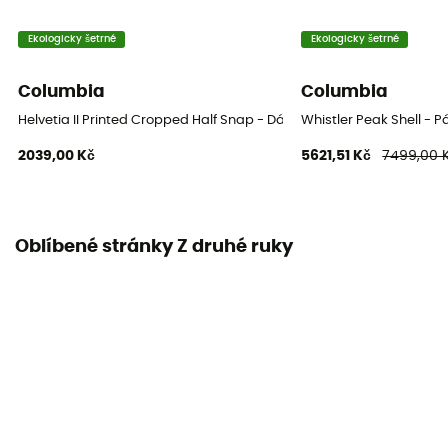
Ekologicky šetrné
Ekologicky šetrné
Columbia
Columbia
Helvetia II Printed Cropped Half Snap - Dámská fleesová mikina
Whistler Peak Shell -
2039,00 Kč
5621,51 Kč
7499,00 
Oblíbené stránky Z druhé ruky