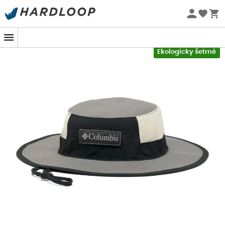
Letní akce 🔥 -5 % EXTRA při nákupu 2 produktů* s kódem
Summer5
-5% Extra - Kód Summer5
Ekologicky šetrné