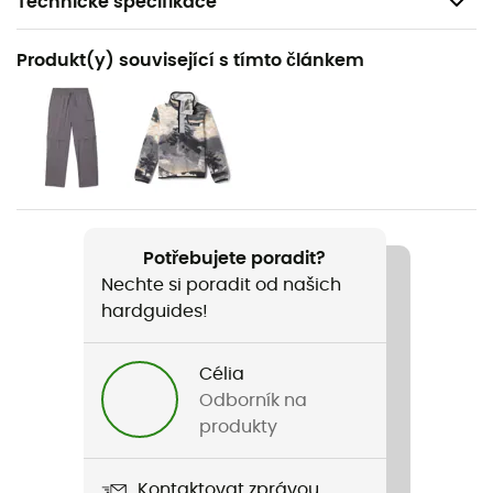
Technické specifikace
Doporučené pro
Produkt(y) související s tímto článkem
Pěší turistika / Trekking / Cestování / Běžné použití /
Vodní sporty
Pohlaví
Dětské
Název produktu
Potřebujete poradit?
Youth Bora Bora II Booney
Nechte si poradit od našich
hardguides!
Label
Bluesign / PFC-Free
Célia
Materiály
Odborník na
Nylon
produkty
Kontaktovat zprávou