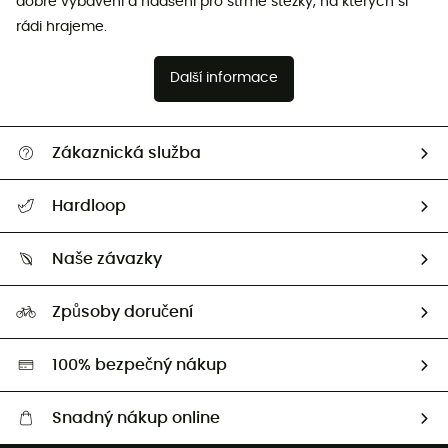
dobré vybavení a nadšení pro strmé stezky, na kterých si
rádi hrajeme.
Další informace
Zákaznická služba
Nápověda a kontakt
Hardloop
Sledovat zásilku
Kdo jsme?
Vrácení zboží a peněz
Naše závazky
HardGuides
Průvodce velikostmi
Naše stopa
Naši Ambasadoři
Způsoby doručení
Second hand
HardGreen
100% bezpečný nákup
Snadný nákup online