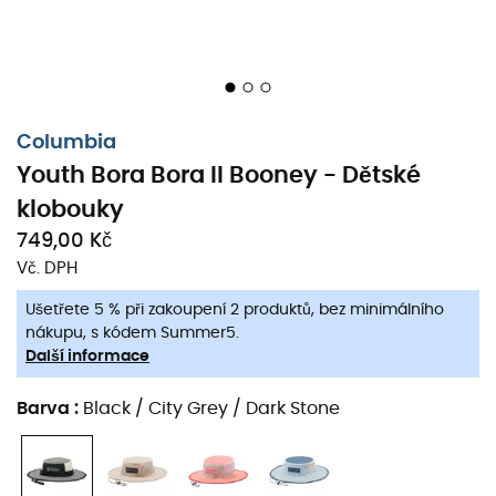
Columbia
Youth Bora Bora II Booney - Dětské
Když se váš mladý dobrodruh vydává dobývat kouzelné
lesy nebo majestátní hory,
Dětske klobouky Youth Bora
klobouky
Bora II Booney
od
Columbia
je ideálním společníkem
749,00 Kč
pro ochranu za všech okolností. Tento
dětský
klobouk je
Vč. DPH
navržen pro venkovní průzkumy, kde slunce nikdy nemá
dovolenou.
Ušetřete 5 % při zakoupení 2 produktů, bez minimálního
nákupu, s kódem Summer5.
Systém
Omni-Wick™
zajišťuje
optimální řízení vlhkosti
,
Další informace
udržuje hlavu vašeho dítěte v suchu i při těch
nejrušnějších výpravách. Protože nakonec, nikdo nemá
Barva
:
Black / City Grey / Dark Stone
rád promočený klobouk!
Díky
nastavitelnému šňůrce
se
Dětske klobouky Youth