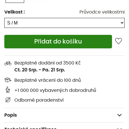
Bora Bora II Booney
dokonale přizpůsobí hlavě vašeho
mladého průzkumníka, zaručující
pohodlí
a
stabilitu
po
Velikost
:
Průvodce velikostmi
celý den.
Lehký
a
prodyšný
, snadno se vejde do
jakéhokoli batohu, připraven být nasazen proti
nemilosrdným slunečním paprskům. Nechte své dítě
objevovat svět s
klidem
a
stylem
, bez mráčku na obzoru
Přidat do košíku
jeho pohodlí!
Vysoce vodoodpudivá úprava Omni-Shield™ proti
dešti a skvrnám
Bezplatné dodání od 3500 Kč
Ct. 20 Srp.
-
Pa. 21 Srp.
Prodyšná síťovina
Bezplatné vrácení do 100 dnů
Nastavitelný pásek pod bradou
+1 000 000 vybavených dobrodruhů
Vnější materiál: Texturovaná popelínová tkanina
Odborné poradenství
100 % nylon
Síťované panely: 88 % polyester, 12 % elastan
Popis