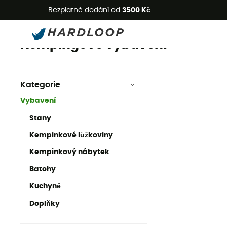
L
Bezplatné dodání od
3500 Kč
Kempingové vybavení
Kempingové vybavení
Kategorie
Vybavení
Stany
Kempinkové lůžkoviny
Kempinkový nábytek
Batohy
Kuchyně
Doplňky