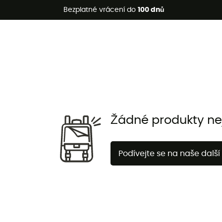
etní akce 🔥 -5 % EXTRA při nákupu 2 produktů* s kódem Summe
Bezplatné vrácení do
100 dnů
Žádné produkty nej
Podívejte se na naše další