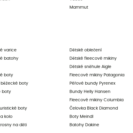
Mammut
ké varice
Dětské oblečení
ké batohy
Dětské fleecové mikiny
Dětské sněhule Aigle
ké boty
Fleecové mikiny Patagonia
é běžecké boty
Péřové bundy Pyrenex
 boty
Bundy Helly Hansen
Fleecové mikiny Columbia
uristické boty
Čelovka Black Diamond
a kolo
Boty Meindl
rosny na děti
Batohy Dakine