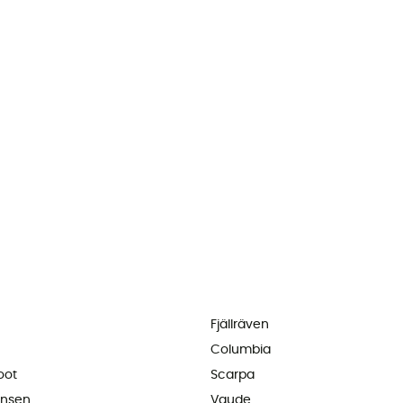
Fjällräven
Columbia
oot
Scarpa
ansen
Vaude