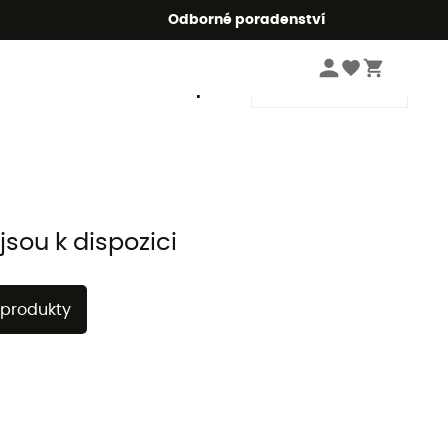
r5
Odborné poradenství
Řadit podle
sou k dispozici
 produkty