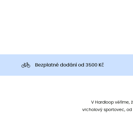
Bezplatné dodání od 3500 Kč
V Hardloop věříme, 
vrcholový sportovec, od 