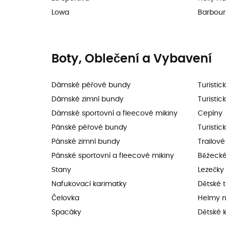
Lowa
Barbour
Boty, Oblečení a Vybavení
Dámské péřové bundy
Turistic
Dámské zimní bundy
Turistic
Dámské sportovní a fleecové mikiny
Cepíny
Pánské péřové bundy
Turistic
Pánské zimní bundy
Trailov
Pánské sportovní a fleecové mikiny
Běžecké
Stany
Lezečky
Nafukovací karimatky
Dětské t
Čelovka
Helmy n
Spacáky
Dětské k