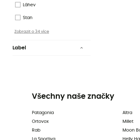
Láhev
Stan
Zobrazit o 34 více
Label
Bluesign
Low Impact
Responsible Down Standard
Bio
Všechny naše značky
Down Codex
Patagonia
Altra
Zaručený původ v Evropě
Ortovox
Millet
Rab
Moon B
Zobrazit o 13 více
La Sportiva
Helly H