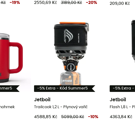
 Kč
-
19
%
2550,69 Kč
3189,00 Kč
-
20
%
209,00 Kč
ummer5
-5% Extra - Kód Summer5
-5% Extra 
Jetboil
Jetboil
rmohrnek
Trailcook 1,2 L - Plynový vařič
Flash 1,8 L - 
4588,85 Kč
5099,00 Kč
-
10
%
4363,84 Kč