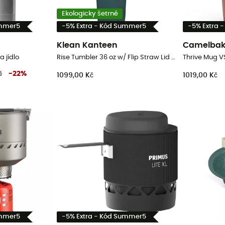
Ekologicky šetrné
ummer5
-5% Extra - Kód Summer5
-5% Extra 
Klean Kanteen
Camelba
a jídlo
Rise Tumbler 36 oz w/ Flip Straw Lid - Termohrnek
Thrive Mug V
č
-
22
%
1099,00 Kč
1019,00 Kč
ummer5
-5% Extra - Kód Summer5