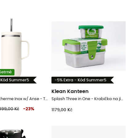
šetrné
- Kód Summer5
-5% Extra - Kód Summer5
Klean Kanteen
Cold Cup Isotherme Inox w/ Anse - Termohrnek
Splash Three in One - Krabička na jídlo
899,00 Kč
-
23
%
1179,00 Kč