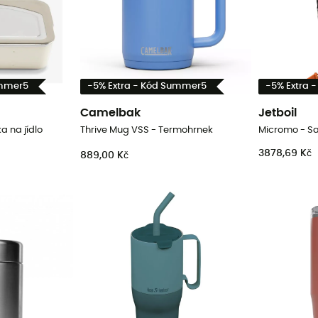
ummer5
-5% Extra - Kód Summer5
-5% Extra 
Camelbak
Jetboil
a na jídlo
Thrive Mug VSS - Termohrnek
Micromo - S
3878,69 Kč
889,00 Kč