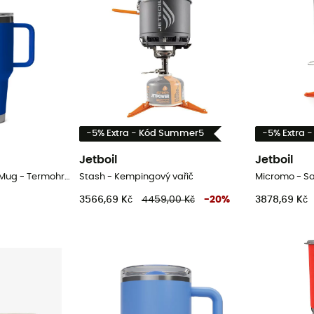
-5% Extra - Kód Summer5
-5% Extra 
Jetboil
Jetboil
Rambler 35 oz Straw Mug - Termohrnek
Stash - Kempingový vařič
Micromo - S
3566,69 Kč
4459,00 Kč
-
20
%
3878,69 Kč