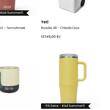
- Kód Summer5
k
Yeti
SS - Termohrnek
Roadie 48 - Chladící box
12749,00 Kč
-5% Extra - Kód Summer5