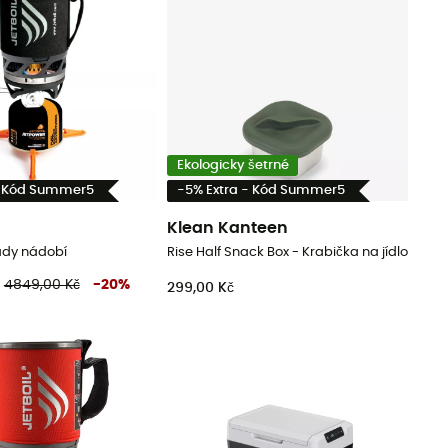
Ekologicky šetrné
- Kód Summer5
-5% Extra - Kód Summer5
Klean Kanteen
ady nádobí
Rise Half Snack Box - Krabička na jídlo
4849,00 Kč
-
20
%
299,00 Kč