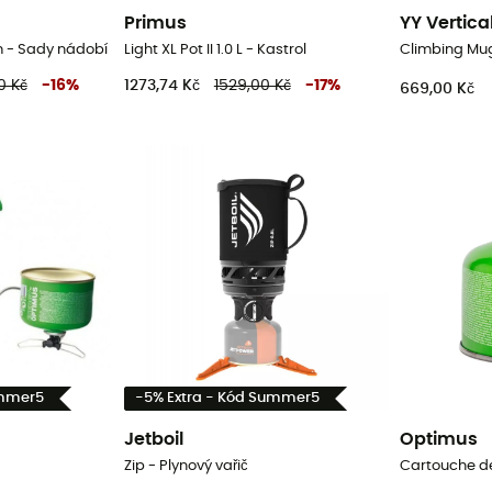
Primus
YY Vertica
m - Sady nádobí
Light XL Pot II 1.0 L - Kastrol
Climbing Mu
0 Kč
-
16
%
1273,74 Kč
1529,00 Kč
-
17
%
669,00 Kč
ummer5
-5% Extra - Kód Summer5
Jetboil
Optimus
Zip - Plynový vařič
Cartouche de