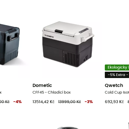
Ekologicky 
-5% Extra 
Dometic
Qwetch
x
CFF45 - Chladící box
00 Kč
-
4
%
13514,42 Kč
13999,00 Kč
-
3
%
692,93 Kč