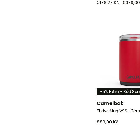
5179,27 Kč
6379,00
-5% Extra - Kód S
Camelbak
Thrive Mug VSS - Te
889,00 Kč