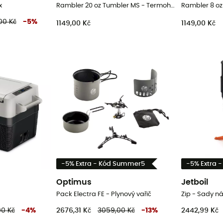
x
Rambler 20 oz Tumbler MS - Termohrnek
00 Kč
-
5
%
1149,00 Kč
1149,00 Kč
-5% Extra - Kód Summer5
-5% Extra 
Optimus
Jetboil
Pack Electra FE - Plynový vařič
Zip - Sady n
00 Kč
-
4
%
2676,31 Kč
3059,00 Kč
-
13
%
2442,99 Kč