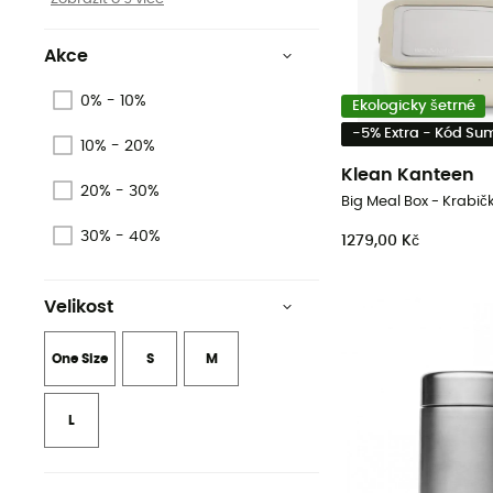
Akce
0% - 10%
Ekologicky šetrné
-5% Extra - Kód S
10% - 20%
Klean Kanteen
20% - 30%
Big Meal Box - Krabičk
30% - 40%
1279,00 Kč
Velikost
One Size
S
M
L