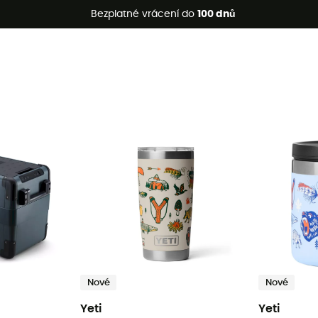
etní akce 🔥 -5 % EXTRA při nákupu 2 produktů* s kódem Summe
Bezplatné vrácení do
100 dnů
Nové
Nové
Yeti
Yeti