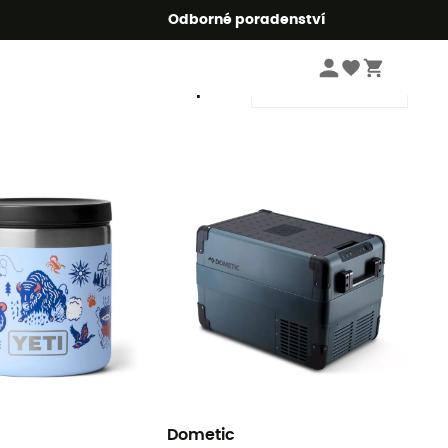
r5
Odborné poradenství
Řadit podle
Dometic