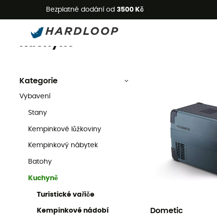
L
Bezplatné dodání od
3500 Kč
Kuchyně
Kempingové vybavení
Kuchyně
Kategorie
Vybavení
Stany
Kempinkové lůžkoviny
Kempinkový nábytek
Batohy
Kuchyně
Turistické vařiče
Dometic
Kempinkové nádobí