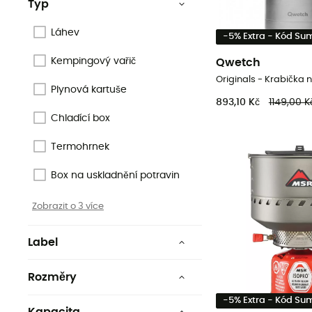
Typ
Láhev
-5% Extra - Kód S
Kempingový vařič
Qwetch
Originals - Krabička n
Plynová kartuše
893,10 Kč
1149,00 K
Chladící box
Termohrnek
Box na uskladnění potravin
Zobrazit o 3 více
Label
Low Impact
Rozměry
Recyklované
10,4 x 16,5 cm
-5% Extra - Kód S