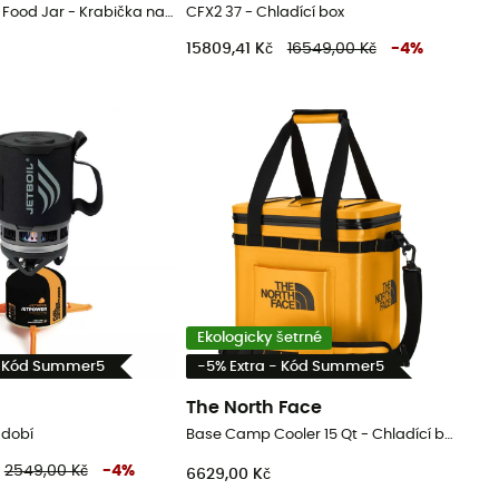
Rambler 8 oz Food Jar - Krabička na jídlo
CFX2 37 - Chladící box
15809,41 Kč
16549,00 Kč
-
4
%
Ekologicky šetrné
- Kód Summer5
-5% Extra - Kód Summer5
The North Face
ádobí
Base Camp Cooler 15 Qt - Chladící box
2549,00 Kč
-
4
%
6629,00 Kč