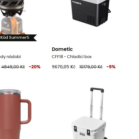
- Kód Summer5
Dometic
ady nádobí
CFF18 - Chladící box
4849,00 Kč
-
20
%
9670,05 Kč
10179,00 Kč
-
5
%