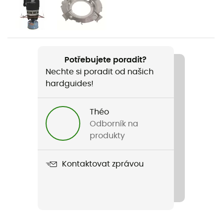
Hmotnost
371 g
Název produktu
Potřebujete poradit?
Jetboil Flash
Nechte si poradit od našich
hardguides!
Vlastnosti
Prodává se bez kartuše
Théo
Materiál
Odborník na
Stainless steel
produkty
Délka v rozloženém stavu
Kontaktovat zprávou
Typ paliva
Plyn
Počet hořáků