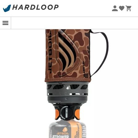
Letní akce 🔥 -5 % EXTRA při nákupu 2 produktů* s kódem
Summer5
-5% Extra - Kód Summer5
Sady nádobí Flash od Jetboil
je kompaktní a velmi
kompletní sada nádobí, která vás bude provázet ve
všech vašich dobrodružstvích v přírodě. Jedná se o
optimalizovanou plynovou sadu nádobí složenou z
hořáku a hrnce
. Velmi snadno se uvede do provozu díky
piezoelektrickému zapalovacímu systému
, čímž se
vyhnete použití zapalovače nebo zápalek. Velmi rychle
přivede vodu k varu: 2,30 minuty na 1/2 litru.
Součástí je
litrový hrnek
optimalizovaný a vybavený
technologií
FluxRing
, rozvaděčem tepla, který
koncentruje