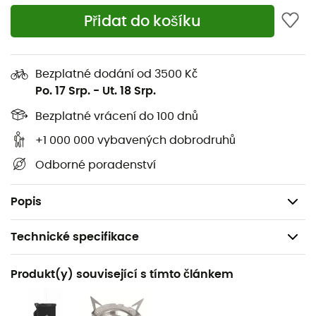
Odhadovaná doba: 12 litrů převařené vody na
Přidat do košíku
kartuši o hmotnosti 100 g
Malá boční kapsa na příbory
Bezplatné dodání od 3500 Kč
Používá se s kartuší s ventilem Jetboil, Primus,
Po. 17 Srp.
-
Ut. 18 Srp.
Coleman, MSR, Optimus (kartuše není součástí
balení)
Bezplatné vrácení do 100 dnů
Rozměry: 104 x 180 mm
+1 000 000 vybavených dobrodruhů
Výkon: 0,9 kW
Odborné poradenství
Pro všechny povětrnostní podmínky
Hmotnost: 400 g
Popis
Technické specifikace
Doporučené pro
Produkt(y) související s tímto článkem
Pěší turistika / Trekking / Cestování / Horolezectví /
Kemping / Běžné použití / Bivakování