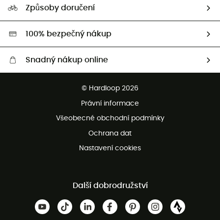
Naši Ambasadoři
Způsoby doručení
Second hand
HardGreen
100% bezpečný nákup
Snadný nákup online
Bezplatné dodání od 3500 Kč
© Hardloop 2026
Bezplatné vrácení do 100 dnů
Právní informace
Bezplatná zákaznická služba
Všeobecné obchodní podmínky
Ochrana dat
Nastavení cookies
Další dobrodružství