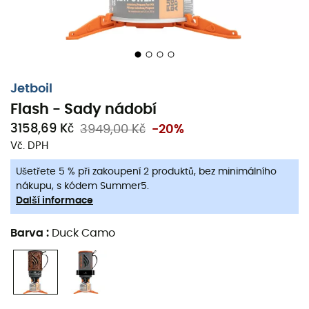
vyprodukované teplo na potraviny
. Izolační ochrana
umožňuje
udržet potraviny teplé bez popálení
. Oceníte
vysokou úroveň bezpečnosti
zajištěnou
přiloženým
trojnožkou
, která zajišťuje stabilitu během ohřevu,
hrnek, který se připevňuje na hořák
, a izolaci, která
pokrývá hrnek, aby se zabránilo popálení. Kompaktní,
Jetboil
výkonný a lehký, vařte jako šéfkuchař s vaší
sadou
Flash - Sady nádobí
nádobí Flash od Jetboil
!
3158,69 Kč
3949,00 Kč
-20%
Jednoduché použití
Vč. DPH
Hrnek izolovaný neoprenem s kapacitou 1 litr
Ušetřete 5 % při zakoupení 2 produktů, bez minimálního
Odměrný hrnek dodávaný s víkem
nákupu, s kódem Summer5.
Další informace
Přiložená trojnožka pro sadu nádobí
Piezo zapalování
Barva
:
Duck Camo
Indikátor teploty
Možnost uložit uvnitř hrnce kartuši o hmotnosti 100
g
Kompatibilní se všemi doplňky Jetboil