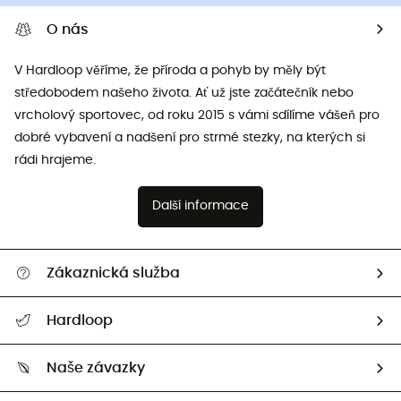
O nás
V Hardloop věříme, že příroda a pohyb by měly být
středobodem našeho života. Ať už jste začátečník nebo
vrcholový sportovec, od roku 2015 s vámi sdílíme vášeň pro
dobré vybavení a nadšení pro strmé stezky, na kterých si
rádi hrajeme.
Další informace
Zákaznická služba
Nápověda a kontakt
Hardloop
Sledovat zásilku
Kdo jsme?
Vrácení zboží a peněz
Naše závazky
HardGuides
Průvodce velikostmi
Naše stopa