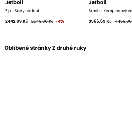
Jetboil
Jetboil
Zip - Sady nádobí
Stash - Kempingový va
2442,99 Kč
2549,00 Kč
-4%
3566,69 Kč
4459,00
Oblíbené stránky Z druhé ruky