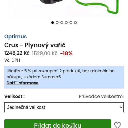
váš žaludek!
Vlastnosti
:
Ultra-kompaktní vařič,
Sklopná hlava hořáku,
Optimus
Vejde se pod plynovou bombu pro minimální
Crux - Plynový vařič
prostorovou náročnost,
1248,22 Kč
1529,00 Kč
-18%
Široká hlava hořáku pro rovnoměrné rozložení
Vč. DPH
tepla,
Ušetřete 5 % při zakoupení 2 produktů, bez minimálního
Přesné nastavení plamene pro vaření bez připálení,
nákupu, s kódem Summer5.
Další informace
Kompatibilní s plynovými bombami s ventilovým
závitem všech značek Optimus, Primus, MSR, kromě
Velikost
:
Průvodce velikostmi
Camping Gaz (není součástí balení),
Palivo: kapalný plyn (propan, butan),
Výkon: 3 000 W,
Doba hoření: až 90 minut při maximálním výkonu
Přidat do košíku