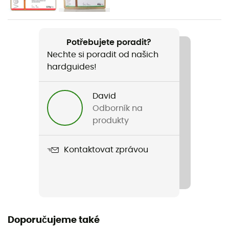
83 g
Název produktu
Potřebujete poradit?
Crux
Nechte si poradit od našich
hardguides!
Vlastnosti
Prodává se bez paliva
David
Typ paliva
Odborník na
Plyn
produkty
Počet hořáků
Kontaktovat zprávou
1
Kapacita
2 osoby
Doporučujeme také
Hlavní rozměry