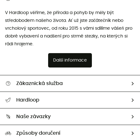
V Hardloop věříme, že příroda a pohyb by měly být
středobodem našeho života. Ať už jste začátečník nebo
vrcholový sportovec, od roku 2015 s vámi sdílíme vášeň pro
dobré vybavení a nadšení pro strmé stezky, na kterých si
rádi hrajeme.
Další informace
Zákaznická služba
Nápověda a kontakt
Hardloop
Sledovat zásilku
Kdo jsme?
Vrácení zboží a peněz
Naše závazky
HardGuides
Průvodce velikostmi
Naše stopa
Naši Ambasadoři
Způsoby doručení
Second hand