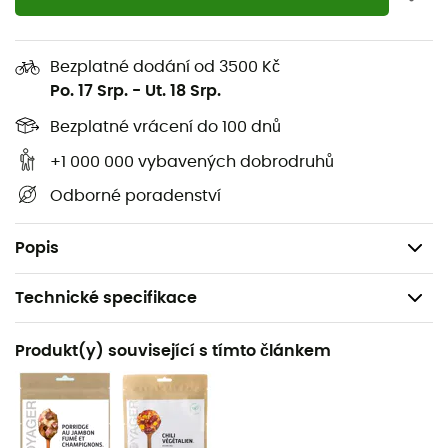
(plynová bomba 220 g),
Doba vaření: přibližně 3 minuty pro 1 litr vody,
Bezplatné dodání od 3500 Kč
Proud: Watt: 3000 BTU: 10'200,
Po. 17 Srp.
-
Ut. 18 Srp.
Rozměry: 76 x 57 x 34 mm (rozložený), 84 x 57 x 34
mm (složený),
Bezplatné vrácení do 100 dnů
Certifikace CE,
+1 000 000 vybavených dobrodruhů
Záruka: 2 roky,
Odborné poradenství
Materiály: hliník, ocel,
Hmotnost: 83 g.
Popis
Technické specifikace
Doporučené pro
Produkt(y) související s tímto článkem
Pěší turistika / Skialpinismus / Trekking / Horolezectví /
Kemping / Běžné použití / Bivakování
Hmotnost