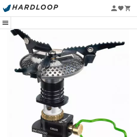
Letní akce 🔥 -5 % EXTRA při nákupu 2 produktů* s kódem
Summer5
-5% Extra - Kód Summer5
Potřebujete
extrémně lehký a spolehlivý plynový vařič
pro vaše
výpravy do přírody
?
Kompaktní a výkonný
vařič Crux od Optimus
je ideální
volbou!
Jeho hořák nabízí
stálý výkon 3 000 W
a rozděluje teplo
pro
rovnoměrné a rychlé vaření
.
Nastavení plamene je
snadné a přesné
, takže můžete vařit jídlo bez připálení.
Díky svým malým rozměrům, 76 x 57 x 34 mm, se snadno
vejde do kouta vašeho batohu.
Kompaktní a výkonný, osvojte si ho, postará se o vás i