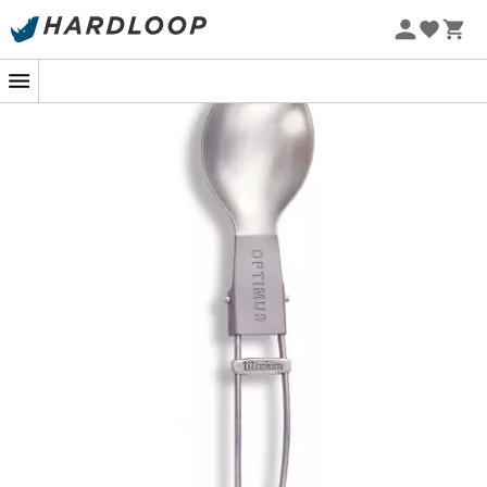
Letní akce 🔥 -5 % EXTRA při nákupu 2 produktů* s kódem
Summer5
-5% Extra - Kód Summer5