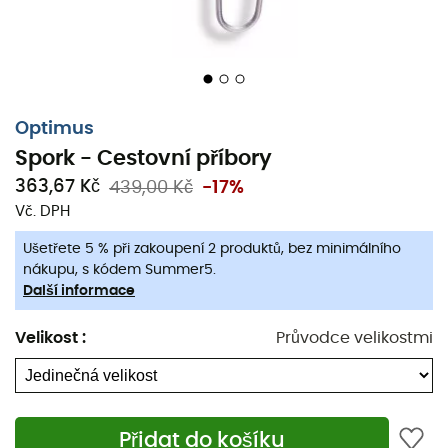
Optimus
Spork - Cestovní příbory
363,67 Kč
439,00 Kč
-17%
Vč. DPH
Ušetřete 5 % při zakoupení 2 produktů, bez minimálního
nákupu, s kódem Summer5.
Když vidlička nestačí, ale nechcete s sebou nosit
Další informace
zbytečnosti,
Spork
je ideální řešení!
Velikost
:
Průvodce velikostmi
Pro vaše jídla v přírodě vám
Optimus
nabízí své
cestovní příbory
z titanu.
Ergonomické a lehké
, váží pouze
18 g
, snadno se
skládají a vejdou se do vašeho batohu nebo přímo do
Přidat do košíku