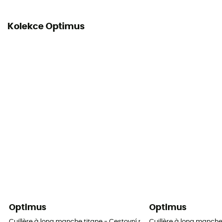
Kolekce Optimus
Optimus
Optimus
Cuillère à long manche titane - Cestovní příbory
Cuillère à long manche