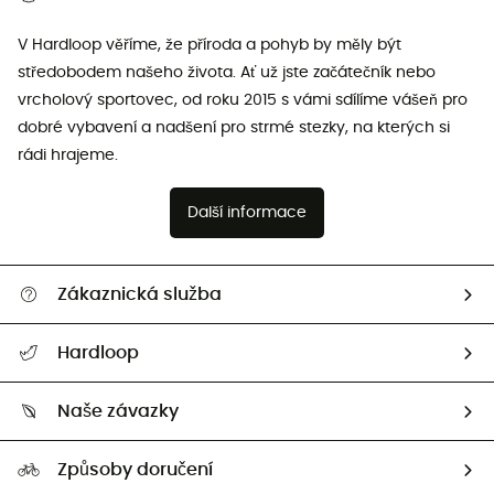
V Hardloop věříme, že příroda a pohyb by měly být
středobodem našeho života. Ať už jste začátečník nebo
vrcholový sportovec, od roku 2015 s vámi sdílíme vášeň pro
dobré vybavení a nadšení pro strmé stezky, na kterých si
rádi hrajeme.
Další informace
Zákaznická služba
Nápověda a kontakt
Hardloop
Sledovat zásilku
Kdo jsme?
Vrácení zboží a peněz
Naše závazky
HardGuides
Průvodce velikostmi
Naše stopa
Naši Ambasadoři
Způsoby doručení
Second hand