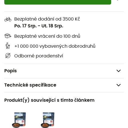
vašeho kitu
Terra Weekend
nebo
Terra Solo
.
Vlastnosti
:
Bezplatné dodání od 3500 Kč
Po. 17 Srp.
-
Ut. 18 Srp.
Skládací,
Současně lžíce a vidlička,
Bezplatné vrácení do 100 dnů
Záruka: 2 roky,
+1 000 000 vybavených dobrodruhů
Rozměry: 165 x 95 mm,
Odborné poradenství
Materiál: titanová slitina,
Hmotnost: 18 g.
Popis
Technické specifikace
Doporučené pro
Produkt(y) související s tímto článkem
Pěší turistika / Trekking / Kemping / Běžné použití
Hmotnost
18 g