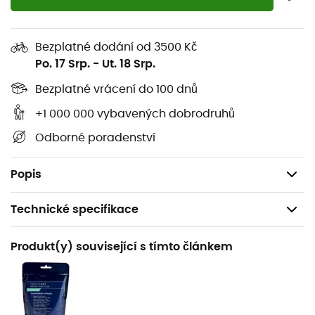
Palivo: kapalný plyn (propan/butan)
Doba hoření: až 160 min při maximálním výkonu
Doba vaření: pro 1 l vody přibližně 4,5 minuty
Bezplatné dodání od 3500 Kč
Po. 17 Srp.
-
Ut. 18 Srp.
Režim 4 roční období
Rozměry: 130 x 70 x 65 mm (složený)
Bezplatné vrácení do 100 dnů
Záruka: 2 roky
+1 000 000 vybavených dobrodruhů
Materiály: nerezová ocel, hliník
Odborné poradenství
Příslušenství: úložný obal, ochrana proti větru
Hmotnost: 178 g
Popis
Technické specifikace
Doporučené pro
Produkt(y) související s tímto článkem
Pěší turistika / Trekking / Horolezectví / Kemping /
Bivakování
Hmotnost