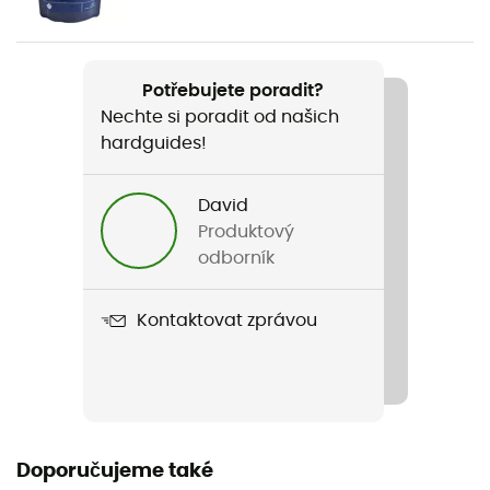
178 g
Název produktu
Potřebujete poradit?
Vega
Nechte si poradit od našich
hardguides!
Vlastnosti
Prodává se bez paliva
David
Materiál
Produktový
Stainless steel
odborník
Záruka výrobce
Kontaktovat zprávou
2 roky
Typ paliva
Plyn
Doporučujeme také
Počet hořáků