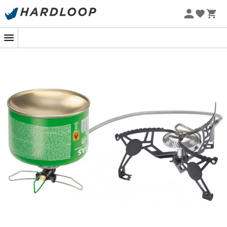
Letní akce 🔥 -5 % EXTRA při nákupu 2 produktů* s kódem
Summer5
-5% Extra - Kód Summer5