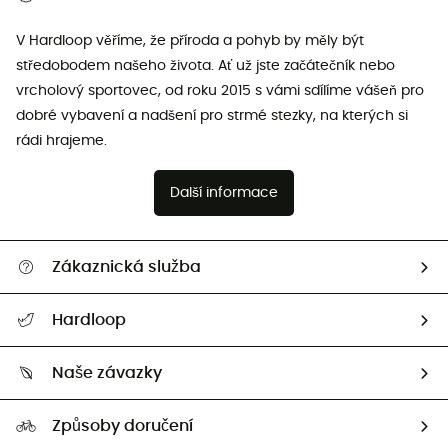
V Hardloop věříme, že příroda a pohyb by měly být
středobodem našeho života. Ať už jste začátečník nebo
vrcholový sportovec, od roku 2015 s vámi sdílíme vášeň pro
dobré vybavení a nadšení pro strmé stezky, na kterých si
rádi hrajeme.
Další informace
Zákaznická služba
Nápověda a kontakt
Hardloop
Sledovat zásilku
Kdo jsme?
Vrácení zboží a peněz
Naše závazky
HardGuides
Průvodce velikostmi
Naše stopa
Naši Ambasadoři
Způsoby doručení
Second hand