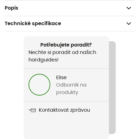
Hmotnost: 17 g
Popis
Technické specifikace
Doporučené pro
Pěší turistika / Trekking / Kemping / Běžné použití
Potřebujete poradit?
Nechte si poradit od našich
Hmotnost
hardguides!
17 g
Elise
Název produktu
Odborník na
Spork
produkty
Materiál
Kontaktovat zprávou
Titanium