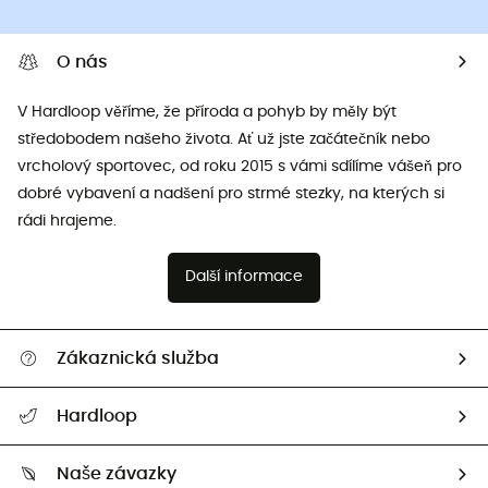
O nás
V Hardloop věříme, že příroda a pohyb by měly být
středobodem našeho života. Ať už jste začátečník nebo
vrcholový sportovec, od roku 2015 s vámi sdílíme vášeň pro
dobré vybavení a nadšení pro strmé stezky, na kterých si
rádi hrajeme.
Další informace
Zákaznická služba
Nápověda a kontakt
Hardloop
Sledovat zásilku
Kdo jsme?
Vrácení zboží a peněz
Naše závazky