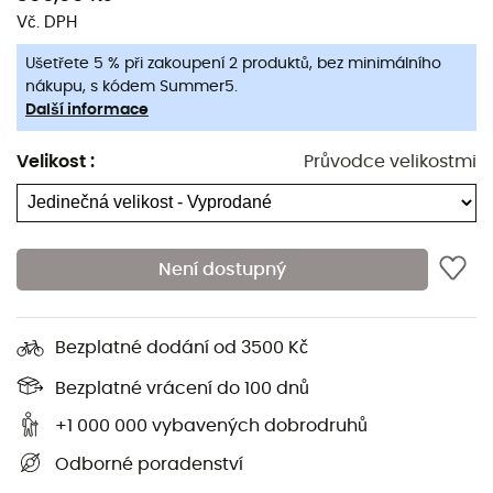
Vč. DPH
Ušetřete 5 % při zakoupení 2 produktů, bez minimálního
nákupu, s kódem Summer5.
Další informace
Velikost
:
Průvodce velikostmi
Není dostupný
Spork
je
cestovní příbory
od značky
Optimus
. Lehká a
odolná, zabírá jen velmi málo místa ve vašem batohu a
bude vítaná, když váš žaludek začne kručet a bude čas
Bezplatné dodání od 3500 Kč
jíst.
Bezplatné vrácení do 100 dnů
Materiál: titan
+1 000 000 vybavených dobrodruhů
Ultra lehké a robustní příbory ze slitiny titanu
Odborné poradenství
Rukojeť s matnou úpravou a leštěná čepel