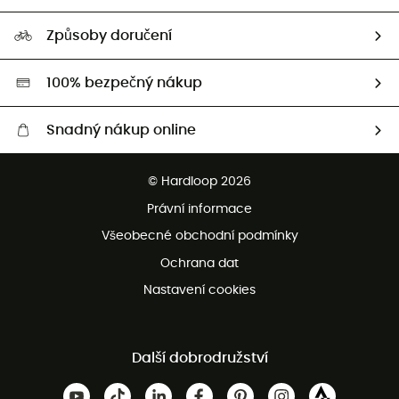
HardGuides
Průvodce velikostmi
Naše stopa
Naši Ambasadoři
Způsoby doručení
Second hand
HardGreen
100% bezpečný nákup
Snadný nákup online
Bezplatné dodání od 3500 Kč
© Hardloop 2026
Bezplatné vrácení do 100 dnů
Právní informace
Bezplatná zákaznická služba
Všeobecné obchodní podmínky
Ochrana dat
Nastavení cookies
Další dobrodružství