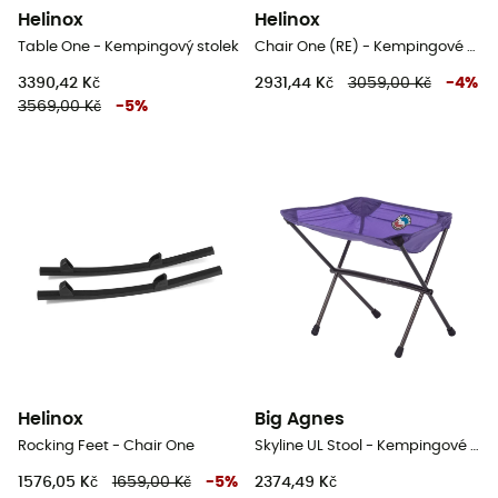
Helinox
Helinox
Table One - Kempingový stolek
Chair One (RE) - Kempingové židli
3390,42 Kč
2931,44 Kč
3059,00 Kč
-
4
%
3569,00 Kč
-
5
%
Helinox
Big Agnes
Rocking Feet - Chair One
Skyline UL Stool - Kempingové židli
1576,05 Kč
1659,00 Kč
-
5
%
2374,49 Kč