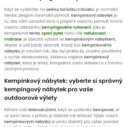
Když se vydáváte na
velkou turistiku v bivaku
, je normální
hledat alespoň minimální pohodlí.
Kempinkový nábytek
je
tu, aby vám usnadnil život a přispěl k vašemu pohodlí. Kromě
vašeho základního
kempingového vybavení
, jako je
kempinková
tenta
,
spací pytel
nebo váš
nafukovací
matrace
, je důležité vybavit se
kempinkovým nábytkem
,
abyste si užili každý okamžik. Každý kus
kempinkového
nábytku
je navržen tak, aby byl praktický, snadno použitelný
a rychle skladovatelný. Většinou najdete
kempinkový
nábytek
, který je lehký, kompaktní, často skládací a s mnoha
úložnými prostory.
Kempinkový nábytek: vyberte si správný
kempingový nábytek pro vaše
outdoorové výlety
Během vaší
dobrodružství
, když se vydáváte
kempovat
, ať
už sami nebo s přáteli, je důležité mít lehkost! Výběr vašich
kempinkových nábytků
je proto důležitý pro výběr položek