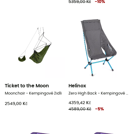
5359,00 Kč
-
10
%
Ticket to the Moon
Helinox
Moonchair - Kempingové židli
Zero High Back - Kempingové židli
4359,42 Kč
2549,00 Kč
4589,00 Kč
-
5
%