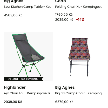
Big Agnes
Corto
Soul Kitchen Camp Table - Kempingový stolek
Folding Chair XL - Kempingové židli
1760,55 Kč
4589,00 Kč
2039,00 Kč
-
14
%
-5% Extra - Kód Summer5
Highlander
Big Agnes
Ayr Chair Tall - Kempingové židli
Big Six Camp Chair - Kempingové židli
2039,00 Kč
6379,00 Kč