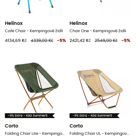
Helinox
Helinox
Cafe Chair - Kempingové židli
Chair One - Kempingové židli
4134,69 Kč
4339,00 Kč
-
5
%
2421,42 Kč
2549,00 Kč
-
5
%
-5% Extra - Kód Summer5
-5% Extra - Kód Summer5
Corto
Corto
Folding Chair Lite - Kempingové židli
Folding Chair UL - Kempingové židli