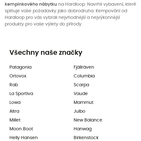
kempinkového nábytku
na Hardloop. Navrhli vybavení, které
splňuje vaše požadavky jako dobrodruha. Kempování od
Hardloop pro vás vybrali nejvhodnější a nejvýkonnější
produkty pro vaše výlety do přírody.
Všechny naše značky
Patagonia
Fjällräven
Ortovox
Columbia
Rab
Scarpa
La Sportiva
Vaude
Lowa
Mammut
Altra
Julbo
Millet
New Balance
Moon Boot
Hanwag
Helly Hansen
Birkenstock