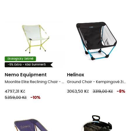
Ekologicky šetrné
-5% Extra - Kód Summer5
Nemo Equipment
Helinox
Moonlite Elite Reclining Chair - Kempingové židli
Ground Chair - Kempingové židli
4797,31 Kč
3063,50 Kč
3319,00 Kč
-
8
%
5359,00 Kč
-
10
%