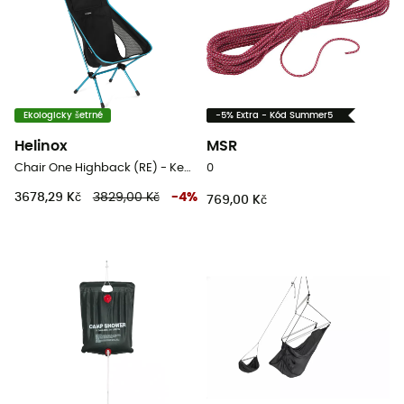
Ekologicky šetrné
-5% Extra - Kód Summer5
Helinox
MSR
Chair One Highback (RE) - Kempingové židli
0
3678,29 Kč
3829,00 Kč
-
4
%
769,00 Kč