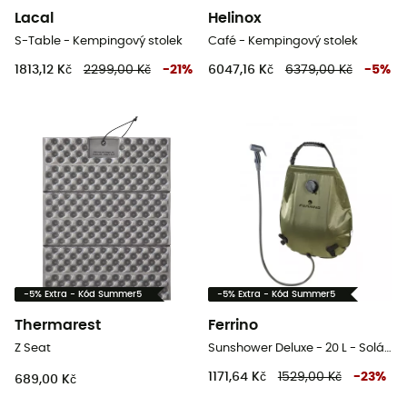
Lacal
Helinox
S-Table - Kempingový stolek
Café - Kempingový stolek
1813,12 Kč
2299,00 Kč
-
21
%
6047,16 Kč
6379,00 Kč
-
5
%
-5% Extra - Kód Summer5
-5% Extra - Kód Summer5
Thermarest
Ferrino
Z Seat
Sunshower Deluxe - 20 L - Solární sprcha
1171,64 Kč
1529,00 Kč
-
23
%
689,00 Kč