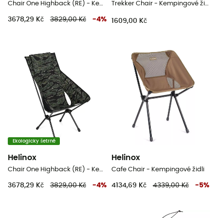
Chair One Highback (RE) - Kempingové židli
Trekker Chair - Kempingové židli
3678,29 Kč
3829,00 Kč
-
4
%
1609,00 Kč
Ekologicky šetrné
Helinox
Helinox
Chair One Highback (RE) - Kempingové židli
Cafe Chair - Kempingové židli
3678,29 Kč
3829,00 Kč
-
4
%
4134,69 Kč
4339,00 Kč
-
5
%