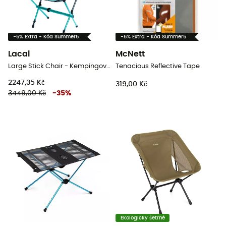
-5% Extra - Kód Summer5
-5% Extra - Kód Summer5
Lacal
McNett
Large Stick Chair - Kempingové židli
Tenacious Reflective Tape
2247,35 Kč
319,00 Kč
3449,00 Kč
-
35
%
Ekologicky šetrné