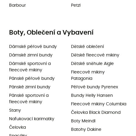
Barbour
Petzl
Boty, Oblečení a Vybavení
Dámské péřové bundy
Dětské oblečení
Dámské zimní bundy
Dětské fleecové mikiny
Dámské sportovní a
Dětské sněhule Aigle
fleecové mikiny
Fleecové mikiny
Pánské péřové bundy
Patagonia
Pánské zimní bundy
Péřové bundy Pyrenex
Pánské sportovní a
Bundy Helly Hansen
fleecové mikiny
Fleecové mikiny Columbia
Stany
Čelovka Black Diamond
Nafukovací karimatky
Boty Meindl
Čelovka
Batohy Dakine
Spacáky