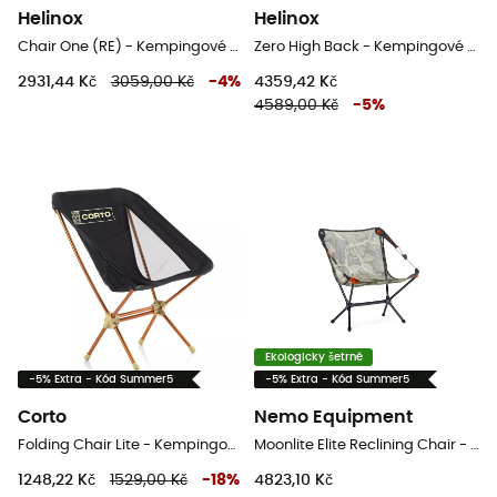
Helinox
Helinox
Chair One (RE) - Kempingové židli
Zero High Back - Kempingové židli
2931,44 Kč
3059,00 Kč
-
4
%
4359,42 Kč
4589,00 Kč
-
5
%
Ekologicky šetrné
-5% Extra - Kód Summer5
-5% Extra - Kód Summer5
Corto
Nemo Equipment
Folding Chair Lite - Kempingové židli
Moonlite Elite Reclining Chair - Kempingové židli
1248,22 Kč
1529,00 Kč
-
18
%
4823,10 Kč