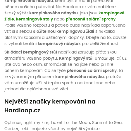
kempinkového nábytku
, které byste mohli potřebovat
během vašeho putování. Na Hardloop.cz vám nabízíme
široký výběr
kempinkového nábytku
, jako jsou
kempingové
židle
,
kempingové stoly
nebo
přenosné solární sprchy
.
Podle vašeho rozpočtu a potřeb bude například doporučeno
vzít si s sebou
složitelnou kempingovou židli
s několika
úložnými kapsami a užitečnými doplňky. Dbejte na to, abyste
si vybrali kvalitní
kempinkový nábytek
pro delší životnost.
Skládací kempingový stůl
například zaručuje přátelskou
atmosféru vašeho pobytu.
Kempingový stůl
umožňuje, ať už
jste dva nebo osm, shromáždit se na jídle nebo při hře
během kempování. Co se týče
přenosné solární sprchy
, ta
je významným přínosem
kempinkového nábytku
, protože
vám umožňuje užít si teplou sprchu na konci dne nebo
jednoduše opláchnout své věci.
Největší značky kempování na
Hardloop.cz
Optimus, Light my Fire, Ticket To The Moon, Summit to Sea,
Gerber, Leki... najdete všechny největší výrobce