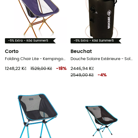
-5% Extra - Kód Summer5
-5% Extra - Kód Summer5
Corto
Beuchat
Folding Chair Lite - Kempingové židli
Douche Solaire Extérieure - Solární sprcha
1248,22 Kč
1529,00 Kč
-
18
%
2446,94 Kč
2549,00 Kč
-
4
%