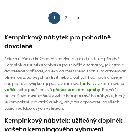
1
2
Kempinkový nábytek pro pohodlné
dovolené
Sníte o útěše od každodenního života a o odjezdu do přírody?
Kempink
a
turistika v bivaku
jsou skvělé alternativy, jak strávit
dovolenou v přírodě
, daleko od městského shonu. Po dobrém dni
plném
outdoorových aktivit
nebo dlouhých hodinách chůze je
čas připravit svůj
kemp
postavením své
tenty
, vytažením svého
vařiče
nebo použitím své
přenosné solární sprchy
. Pro větší
pohodlí nyní existuje široký výběr
kempinkového nábytku
, který
je kompaktní, praktický a lehký, aby vás doprovázel na všech
vašich
outdoorových výletech
.
Kempinkový nábytek: užitečný doplněk
vašeho kempingového vybavení