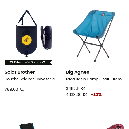
-5% Extra - Kód Summer5
Solar Brother
Big Agnes
Douche Solaire Sunwater 7L - Solární sprcha
Mica Basin Camp Chair - Kempingové židli
3462,11 Kč
769,00 Kč
4339,00 Kč
-
20
%