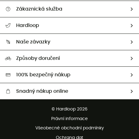
Zákaznická služba
Nápověda a kontakt
Hardloop
Sledovat zásilku
Kdo jsme?
Vrácení zboží a peněz
Naše závazky
HardGuides
Průvodce velikostmi
Naše stopa
Naši Ambasadoři
Způsoby doručení
Second hand
HardGreen
100% bezpečný nákup
Snadný nákup online
Bezplatné dodání od 3500 Kč
© Hardloop 2026
Bezplatné vrácení do 100 dnů
Právní informace
Bezplatná zákaznická služba
Všeobecné obchodní podmínky
Ochrana dat