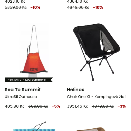
4823,10 Kč
4364,10 Kč
5359,00 Kč
-
10
%
4849,00 Kč
-
10
%
-5% Extra - Kód Summer5
Sea To Summit
Helinox
UltraSil Outhouse
Chair One XL - Kempingové židli
485,98 Kč
509,00 Kč
-
5
%
3951,45 Kč
4079,00 Kč
-
3
%