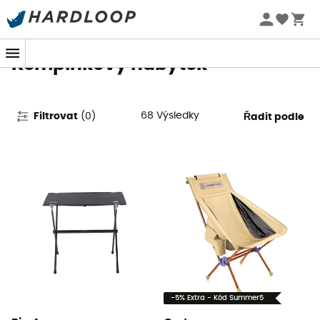
Letní akce 🔥 -5 % EXTRA při nákupu 2 produktů* s kódem
Summer5
Kempinkový nábytek
68
Výsledky
Filtrovat
(
0
)
Řadit podle
-5% Extra - Kód Summer5