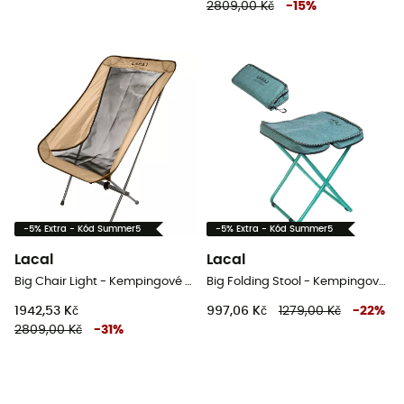
2809,00 Kč
-
15
%
-5% Extra - Kód Summer5
-5% Extra - Kód Summer5
Lacal
Lacal
Big Chair Light - Kempingové židli
Big Folding Stool - Kempingové židli
1942,53 Kč
997,06 Kč
1279,00 Kč
-
22
%
2809,00 Kč
-
31
%