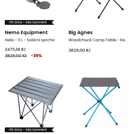
-5% Extra - Kód Summer5
Nemo Equipment
Big Agnes
Helio - 11 L - Solární sprcha
Woodchuck Camp Table - Kempingový stolek
2475,18 Kč
3829,00 Kč
3829,00 Kč
-
35
%
-5% Extra - Kód Summer5