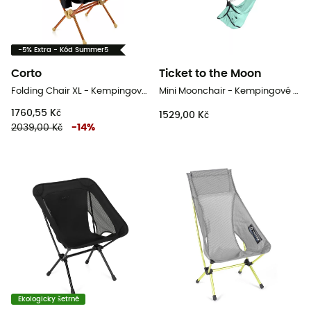
-5% Extra - Kód Summer5
Corto
Ticket to the Moon
Folding Chair XL - Kempingové židli
Mini Moonchair - Kempingové židli
1760,55 Kč
1529,00 Kč
2039,00 Kč
-
14
%
Ekologicky šetrné