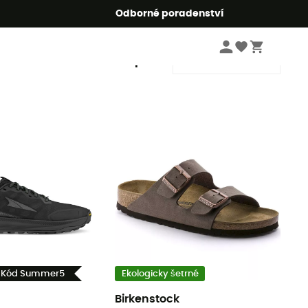
r5
Odborné poradenství
Řadit podle
- Kód Summer5
Ekologicky šetrné
Birkenstock