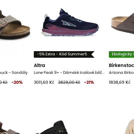
-5% Extra - Kód Summer5
Ekologicky 
Altra
Birkensto
buck - Sandály
Lone Peak 9+ - Dámské trailové běžecké boty
Arizona Birko
0 Kč
-
20
%
3011,60 Kč
3829,00 Kč
-
21
%
1838,69 Kč