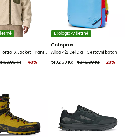
šetrné
Ekologicky šetrné
a
Cotopaxi
Men's Classic Retro-X Jacket - Pánská fleesová mikina
Allpa 42L Del Dia - Cestovní batoh
6199,00 Kč
-
40
%
5102,69 Kč
6379,00 Kč
-
20
%