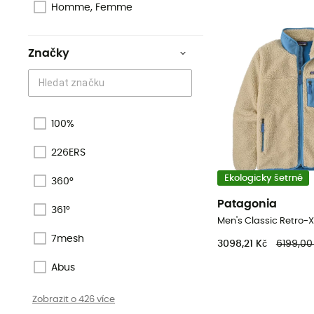
Homme, Femme
Značky
100%
226ERS
Ekologicky šetrné
360°
Patagonia
361°
7mesh
3098,21 Kč
6199,00
Abus
Zobrazit o 426 více