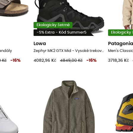
Ekologicky šetrné
-5% Extra - Kód Summer5
Ekologicky 
Lowa
Patagoni
Sandály
Zephyr MK2 GTX Mid - Vysoké trekové boty
 Kč
-
16
%
4082,96 Kč
4849,00 Kč
-
16
%
3718,36 Kč