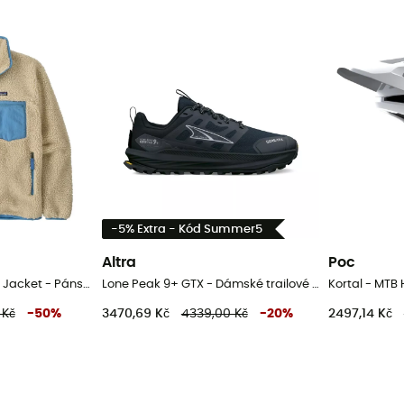
-5% Extra - Kód Summer5
Altra
Poc
Men's Classic Retro-X Jacket - Pánská fleesová mikina
Lone Peak 9+ GTX - Dámské trailové běžecké boty
Kortal - MTB
 Kč
-
50
%
3470,69 Kč
4339,00 Kč
-
20
%
2497,14 Kč