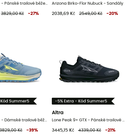
Lone Peak 9+ - Pánské trailové běžecké boty
Arizona Birko-Flor Nubuck - Sandály
3829,00 Kč
-
27
%
2038,69 Kč
2549,00 Kč
-
20
%
- Kód Summer5
-5% Extra - Kód Summer5
Altra
Lone Peak 9+ - Dámské trailové běžecké boty
Lone Peak 9+ GTX - Pánské trailové běžecké boty
3829,00 Kč
-
39
%
3445,15 Kč
4339,00 Kč
-
21
%