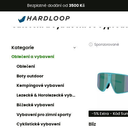
L
Bezplatné dodání od
3500 Kč
Oblečení a vybavení Outlet
Oblečení a vybavení ve výprode
Sponzorované
Kategorie
Oblečení a vybavení
Oblečení
Boty outdoor
Kempingové vybavení
Lezecké & Horolezecké vybavení
Běžecké vybavení
-5% Extra - Kód S
Vybavení pro zimní sporty
Bliz
Cyklistické vybavení