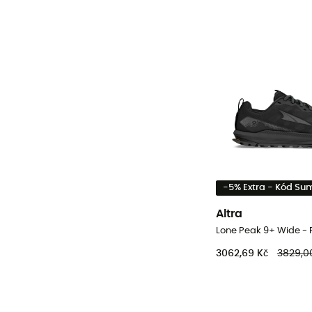
-5% Extra - Kód S
Altra
3062,69 Kč
3829,0