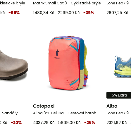
listické brýle
Matrix Small Cat 3 - Cyklistické brýle
 Kč
-
55
%
1480,34 Kč
2269,00 Kč
-
35
%
2807,25 Kč
-5% Extra 
Cotopaxi
Altra
 - Sandály
Allpa 35L Del Dia - Cestovní batoh
0 Kč
-
20
%
4337,29 Kč
5869,00 Kč
-
26
%
2321,92 Kč