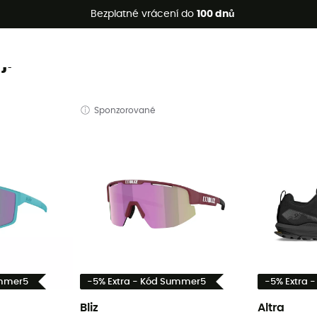
etní akce 🔥 -5 % EXTRA při nákupu 2 produktů* s kódem Summe
Bezplatné vrácení do
100 dnů
ji
Sponzorované
ummer5
-5% Extra - Kód Summer5
-5% Extra 
Bliz
Altra