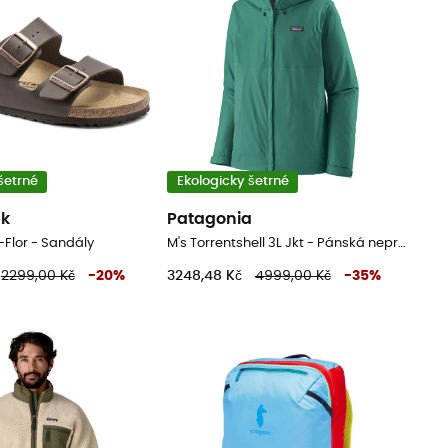
šetrné
Ekologicky šetrné
ck
Patagonia
-Flor - Sandály
M's Torrentshell 3L Jkt - Pánská nepromokavá bunda
2299,00 Kč
-
20
%
3248,48 Kč
4999,00 Kč
-
35
%