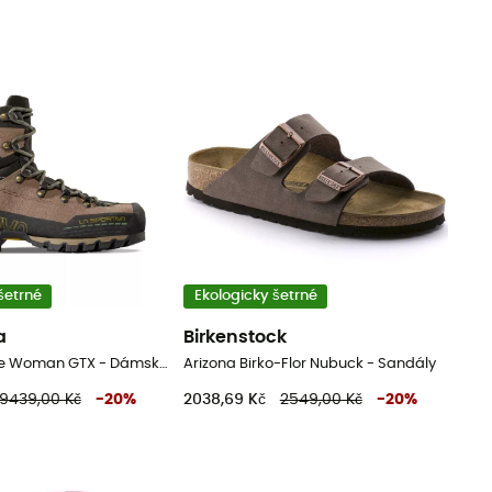
šetrné
Ekologicky šetrné
a
Birkenstock
Trango Alpine Woman GTX - Dámské horolezecké boty
Arizona Birko-Flor Nubuck - Sandály
9439,00 Kč
-
20
%
2038,69 Kč
2549,00 Kč
-
20
%