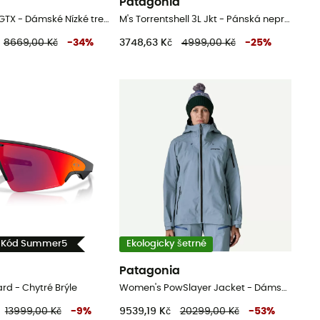
Patagonia
Tatra II Lady GTX - Dámské Nízké trekové boty
M's Torrentshell 3L Jkt - Pánská nepromokavá bunda
8669,00 Kč
-
34
%
3748,63 Kč
4999,00 Kč
-
25
%
- Kód Summer5
Ekologicky šetrné
Patagonia
d - Chytré Brýle
Women's PowSlayer Jacket - Dámská lyžařská bunda
13999,00 Kč
-
9
%
9539,19 Kč
20299,00 Kč
-
53
%