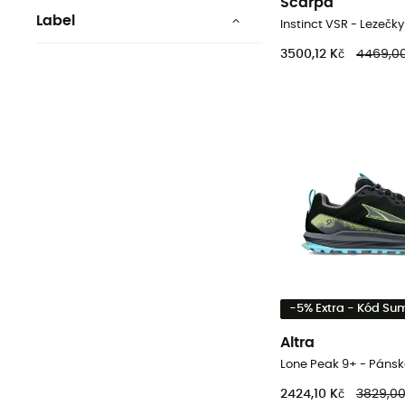
Scarpa
Label
Instinct VSR - Lezečky
Bluesign
3500,12 Kč
4469,00
Fair Trade Certified™
Fair Wear Foundation
Biobavlna
Low Impact
Recyklované
Zobrazit o 52 více
-5% Extra - Kód S
Altra
2424,10 Kč
3829,00