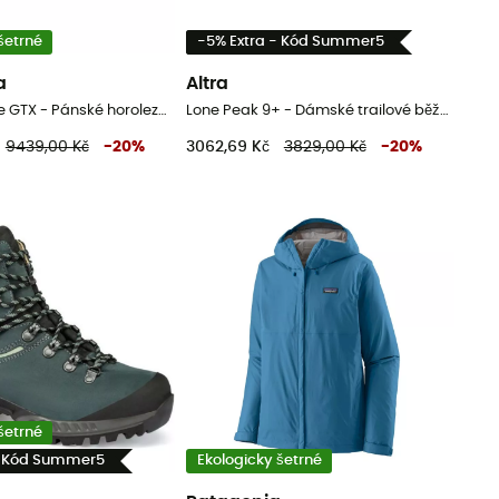
šetrné
-5% Extra - Kód Summer5
a
Altra
Trango Alpine GTX - Pánské horolezecké boty
Lone Peak 9+ - Dámské trailové běžecké boty
9439,00 Kč
-
20
%
3062,69 Kč
3829,00 Kč
-
20
%
šetrné
- Kód Summer5
Ekologicky šetrné