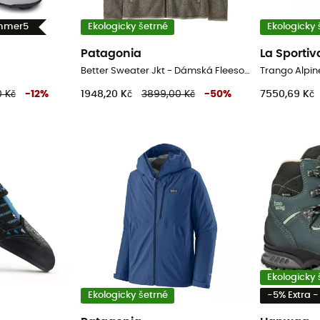
ummer5
Ekologicky šetrné
Ekologicky 
Patagonia
La Sportiv
Better Sweater Jkt - Dámská Fleesová mikina
 Kč
-
12
%
1948,20 Kč
3899,00 Kč
-
50
%
7550,69 Kč
Ekologicky 
Ekologicky šetrné
-5% Extra 