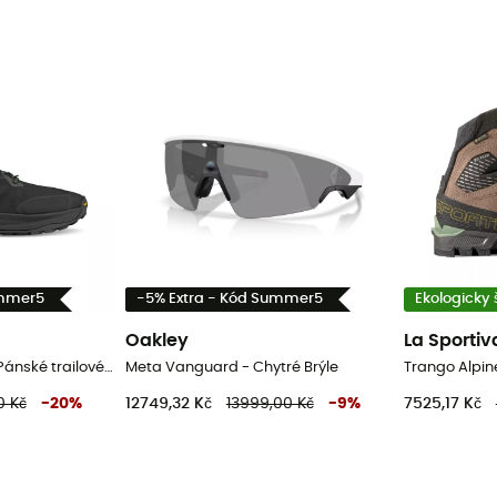
ummer5
-5% Extra - Kód Summer5
Ekologicky 
Oakley
La Sportiv
Lone Peak 9+ Wide - Pánské trailové běžecké boty
Meta Vanguard - Chytré Brýle
0 Kč
-
20
%
12749,32 Kč
13999,00 Kč
-
9
%
7525,17 Kč