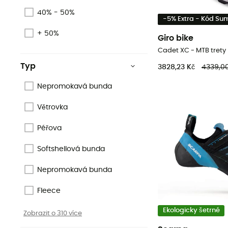
40% - 50%
-5% Extra - Kód S
+ 50%
Giro bike
Cadet XC - MTB trety
Typ
3828,23 Kč
4339,00
Nepromokavá bunda
Větrovka
Péřova
Softshellová bunda
Nepromokavá bunda
Fleece
Ekologicky šetrné
Zobrazit o 310 více