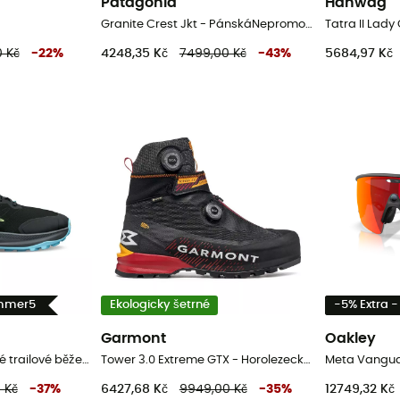
Patagonia
Hanwag
Granite Crest Jkt - PánskáNepromokavá bunda
 Kč
-
22
%
4248,35 Kč
7499,00 Kč
-
43
%
5684,97 Kč
ummer5
Ekologicky šetrné
-5% Extra 
Garmont
Oakley
Lone Peak 9+ - Pánské trailové běžecké boty
Tower 3.0 Extreme GTX - Horolezecké boty
Meta Vanguar
 Kč
-
37
%
6427,68 Kč
9949,00 Kč
-
35
%
12749,32 Kč