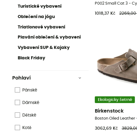
P002 Small Cat 3 - Cyk
Turistické vybavení
1018,37 Kč
2269,00
Oblečení na jógu
Triatlonové vybavení
Plavání oblečení & vybavení
Vybavení SUP & Kajaky
Black Friday
Pohlaví
Pánské
Ekologicky šetrné
Dámské
Birkenstock
Dětské
Boston Oiled Leather
Kotě
3062,69 Kč
3829,0