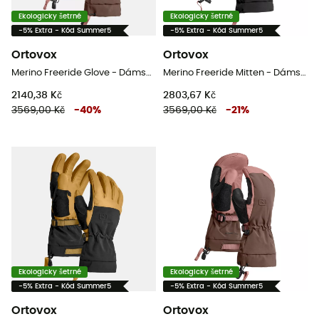
Ekologicky šetrné
Ekologicky šetrné
-5% Extra - Kód Summer5
-5% Extra - Kód Summer5
Ortovox
Ortovox
Merino Freeride Glove - Dámské Lyžařské rukavice
Merino Freeride Mitten - Dámské Rukavice
2140,38 Kč
2803,67 Kč
3569,00 Kč
-
40
%
3569,00 Kč
-
21
%
Ekologicky šetrné
Ekologicky šetrné
-5% Extra - Kód Summer5
-5% Extra - Kód Summer5
Ortovox
Ortovox