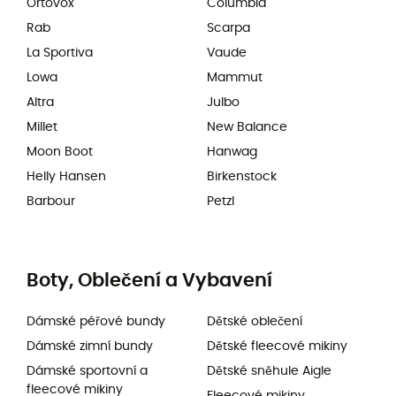
Ortovox
Columbia
Rab
Scarpa
La Sportiva
Vaude
Lowa
Mammut
Altra
Julbo
Millet
New Balance
Moon Boot
Hanwag
Helly Hansen
Birkenstock
Barbour
Petzl
Boty, Oblečení a Vybavení
Dámské péřové bundy
Dětské oblečení
Dámské zimní bundy
Dětské fleecové mikiny
Dámské sportovní a
Dětské sněhule Aigle
fleecové mikiny