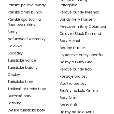
Fleecové mikiny
Pánské péřové bundy
Patagonia
Pánské zimní bundy
Péřové bundy Pyrenex
Pánské sportovní a
Bundy Helly Hansen
fleecové mikiny
Fleecové mikiny Columbia
Stany
Čelovka Black Diamond
Nafukovací karimatky
Boty Meindl
Čelovka
Batohy Dakine
Spacáky
Cyklistické dresy Sportful
Turistické varice
Helmy a Přilby Giro
Turistické batohy
Péřové bundy Rab
Cepíny
Postroje pro psy
Turistické boty
Vodítko pro psy
Trailové běžecké boty
Brašny na kolo Ortlieb
Běžecké boty
Boty Altra
Lezečky
Šátky Buff
Dětské turistické boty
Helmy na kolo Abus