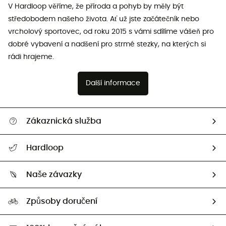
V Hardloop věříme, že příroda a pohyb by měly být
středobodem našeho života. Ať už jste začátečník nebo
vrcholový sportovec, od roku 2015 s vámi sdílíme vášeň pro
dobré vybavení a nadšení pro strmé stezky, na kterých si
rádi hrajeme.
Další informace
Zákaznická služba
Nápověda a kontakt
Hardloop
Sledovat zásilku
Kdo jsme?
Vrácení zboží a peněz
Naše závazky
HardGuides
Průvodce velikostmi
Naše stopa
Naši Ambasadoři
Způsoby doručení
Second hand
HardGreen