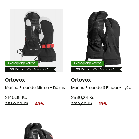
Ekologicky šetrné
Ekologicky šetrné
-5% Extra - Kód Summer5
-5% Extra - Kód Summer5
Ortovox
Ortovox
Merino Freeride Mitten - Dámské Rukavice
Merino Freeride 3 Finger - Lyžařské rukavice
2140,38 Kč
2680,24 Kč
3569,00 Kč
-
40
%
3319,00 Kč
-
19
%