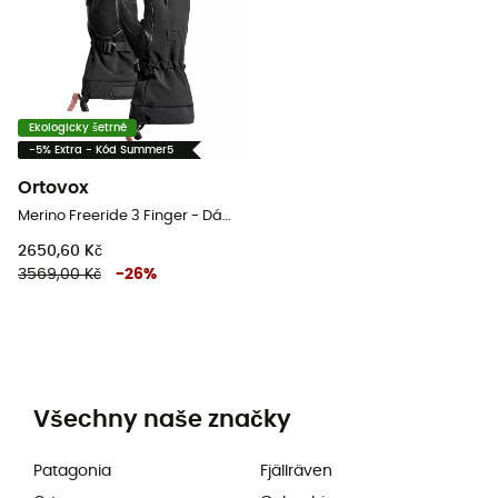
Ekologicky šetrné
-5% Extra - Kód Summer5
Ortovox
Merino Freeride 3 Finger - Dámské Lyžařské rukavice
2650,60 Kč
3569,00 Kč
-
26
%
Všechny naše značky
Patagonia
Fjällräven