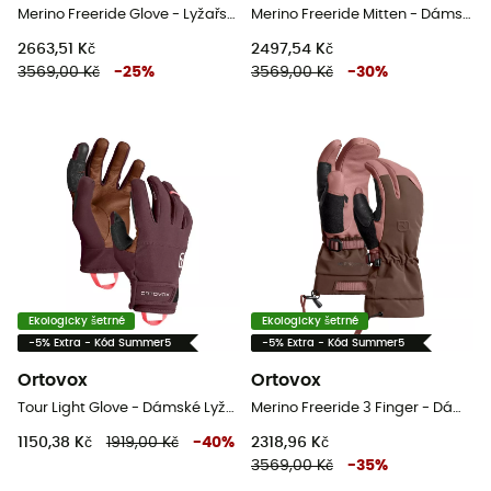
Merino Freeride Glove - Lyžařské rukavice
Merino Freeride Mitten - Dámské Rukavice
2663,51 Kč
2497,54 Kč
3569,00 Kč
-
25
%
3569,00 Kč
-
30
%
Ekologicky šetrné
Ekologicky šetrné
-5% Extra - Kód Summer5
-5% Extra - Kód Summer5
Ortovox
Ortovox
Tour Light Glove - Dámské Lyžařské rukavice
Merino Freeride 3 Finger - Dámské Lyžařské rukavice
1150,38 Kč
1919,00 Kč
-
40
%
2318,96 Kč
3569,00 Kč
-
35
%