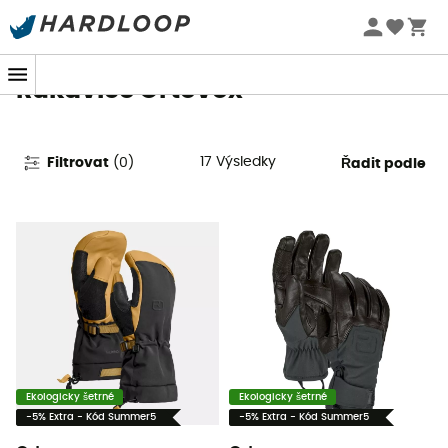
Letní akce 🔥 -5 % EXTRA při nákupu 2 produktů* s kódem
Summer5
Rukavice Ortovox
17
Výsledky
Filtrovat
(
0
)
Řadit podle
Ekologicky šetrné
Ekologicky šetrné
-5% Extra - Kód Summer5
-5% Extra - Kód Summer5