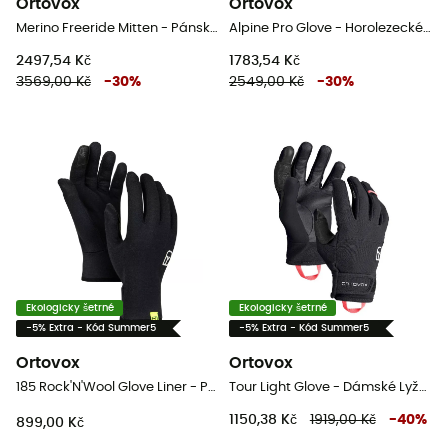
Ortovox
Ortovox
Merino Freeride Mitten - Pánské Rukavice
Alpine Pro Glove - Horolezecké rukavice
2497,54 Kč
1783,54 Kč
3569,00 Kč
-
30
%
2549,00 Kč
-
30
%
Ekologicky šetrné
Ekologicky šetrné
-5% Extra - Kód Summer5
-5% Extra - Kód Summer5
Ortovox
Ortovox
185 Rock'N'Wool Glove Liner - Pánské Rukavice
Tour Light Glove - Dámské Lyžařské rukavice
1150,38 Kč
1919,00 Kč
-
40
%
899,00 Kč