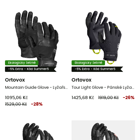
Ekologicky šetrné
Ekologicky šetrné
-5% Extra - Kód Summer5
-5% Extra - Kód Summer5
Ortovox
Ortovox
Mountain Guide Glove - Lyžařské rukavice
Tour Light Glove - Pánské Lyžařské rukavice
1095,06 Kč
1425,68 Kč
1919,00 Kč
-
26
%
1529,00 Kč
-
28
%