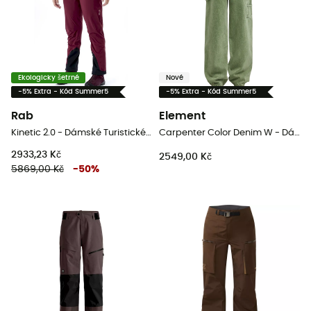
Ekologicky šetrné
Nové
-5% Extra - Kód Summer5
-5% Extra - Kód Summer5
Rab
Element
Kinetic 2.0 - Dámské Turistické kalhoty
Carpenter Color Denim W - Dámské kalhoty
2933,23 Kč
2549,00 Kč
5869,00 Kč
-
50
%