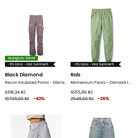
Ekologicky šetrné
-5% Extra - Kód Summer5
-5% Extra - Kód Summer5
Black Diamond
Rab
Recon Insulated Pants - Dámské lyžařské kalhoty
Momentum Pants - Dámské turistické kalhoty
6118,34 Kč
1655,96 Kč
10709,00 Kč
-
43
%
2549,00 Kč
-
35
%