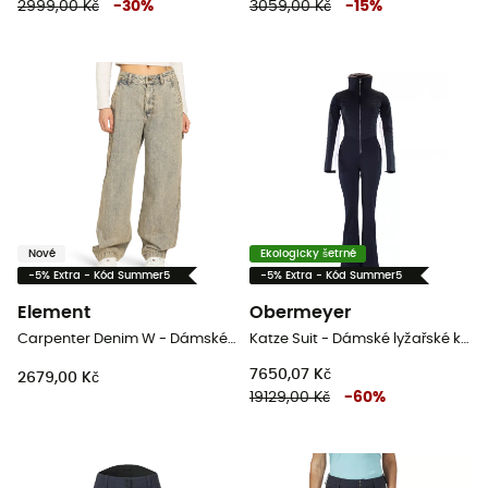
2999,00 Kč
-
30
%
3059,00 Kč
-
15
%
Nové
Ekologicky šetrné
-5% Extra - Kód Summer5
-5% Extra - Kód Summer5
Element
Obermeyer
Carpenter Denim W - Dámské kalhoty
Katze Suit - Dámské lyžařské kalhoty
7650,07 Kč
2679,00 Kč
19129,00 Kč
-
60
%