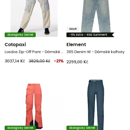
Nové
Ekologicky šetrné
-5% Extra - Kód Summer5
Cotopaxi
Element
Losdos Zip-Off Pant - Dámské turistické kalhoty
365 Denim W - Dámské kalhoty
3037,14 Kč
3829,00 Kč
-
21
%
2299,00 Kč
Ekologicky šetrné
Ekologicky šetrné