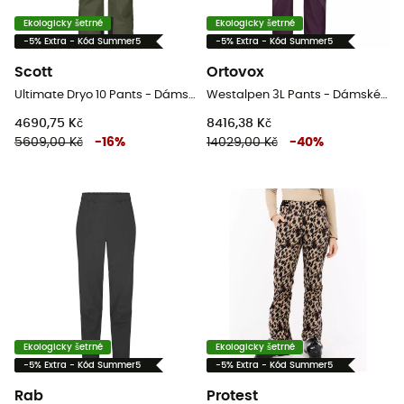
Ekologicky šetrné
Ekologicky šetrné
-5% Extra - Kód Summer5
-5% Extra - Kód Summer5
Scott
Ortovox
Ultimate Dryo 10 Pants - Dámské lyžařské kalhoty
Westalpen 3L Pants - Dámské horolezecké kalhoty
4690,75 Kč
8416,38 Kč
5609,00 Kč
-
16
%
14029,00 Kč
-
40
%
Ekologicky šetrné
Ekologicky šetrné
-5% Extra - Kód Summer5
-5% Extra - Kód Summer5
Rab
Protest