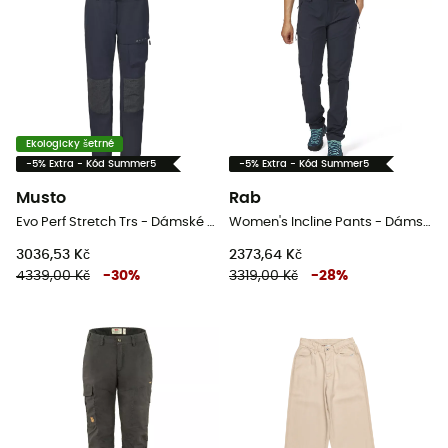
Ekologicky šetrné
-5% Extra - Kód Summer5
-5% Extra - Kód Summer5
Musto
Rab
Evo Perf Stretch Trs - Dámské palubní kalhoty
Women's Incline Pants - Dámské turistické kalhoty
3036,53 Kč
2373,64 Kč
4339,00 Kč
-
30
%
3319,00 Kč
-
28
%