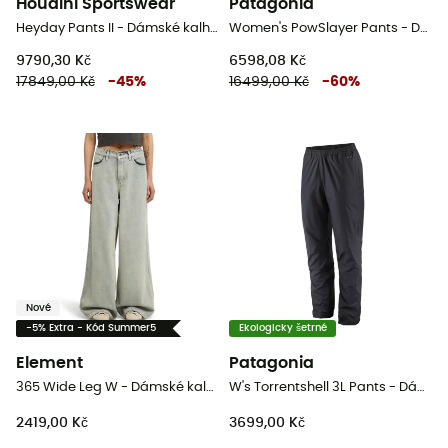
Houdini Sportswear
Patagonia
Heyday Pants II - Dámské kalhoty pro skialpinisty
Women's PowSlayer Pants - Dámské kalhoty pro skialpinisty
9790,30 Kč
6598,08 Kč
17849,00 Kč
-
45
%
16499,00 Kč
-
60
%
Nové
-5% Extra - Kód Summer5
Ekologicky šetrné
Element
Patagonia
365 Wide Leg W - Dámské kalhoty
W's Torrentshell 3L Pants - Dámské nepromokavé kalhoty
2419,00 Kč
3699,00 Kč