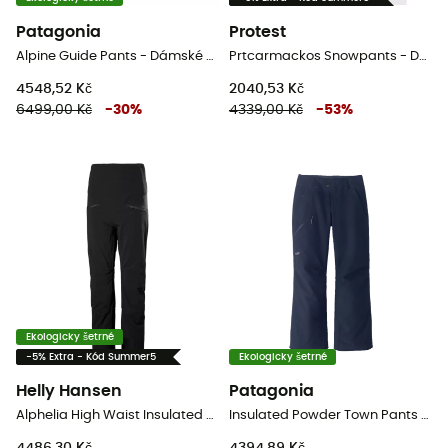
Patagonia
Protest
Alpine Guide Pants - Dámské horolezecké kalhoty
Prtcarmackos Snowpants - Dámské lyžařské kalhoty
4548,52 Kč
2040,53 Kč
6499,00 Kč
-
30
%
4339,00 Kč
-
53
%
Ekologicky šetrné
-5% Extra - Kód Summer5
Ekologicky šetrné
Helly Hansen
Patagonia
Alphelia High Waist Insulated Pant - Dámské lyžařské kalhoty
Insulated Powder Town Pants - DámskéLyžařské kalhoty