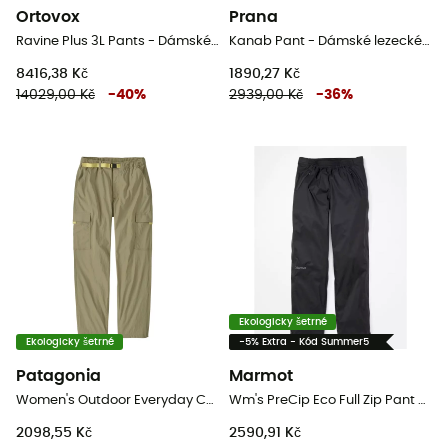
Ortovox
Prana
Ravine Plus 3L Pants - Dámské nepromokavé kalhoty
Kanab Pant - Dámské lezecké kalhoty
8416,38 Kč
1890,27 Kč
14029,00 Kč
-
40
%
2939,00 Kč
-
36
%
Ekologicky šetrné
Ekologicky šetrné
-5% Extra - Kód Summer5
Patagonia
Marmot
Women's Outdoor Everyday Cargo Pants - Dámské turistické kalhoty
Wm's PreCip Eco Full Zip Pant - Dámské nepromokavé kalhoty
2098,55 Kč
2590,91 Kč