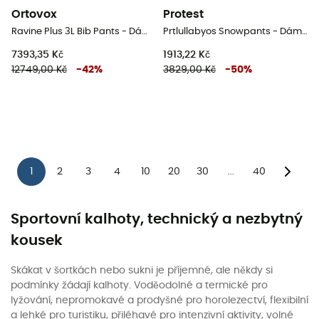
Ortovox
Protest
Ravine Plus 3L Bib Pants - Dámské nepromokavé kalhoty
Prtlullabyos Snowpants - Dámské lyžařské kalhoty
7393,35 Kč
1913,22 Kč
12749,00 Kč
-
42
%
3829,00 Kč
-
50
%
1
2
3
4
10
20
30
40
...
Sportovní kalhoty, technický a nezbytný
kousek
Skákat v šortkách nebo sukni je příjemné, ale někdy si
podmínky žádají kalhoty. Voděodolné a termické pro
lyžování, nepromokavé a prodyšné pro horolezectví, flexibilní
a lehké pro turistiku, přiléhavé pro intenzivní aktivity, volné