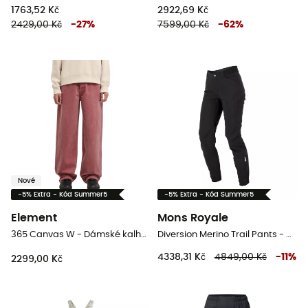
1763,52 Kč
2922,69 Kč
2429,00 Kč
-
27
%
7599,00 Kč
-
62
%
Nové
-5% Extra - Kód Summer5
-5% Extra - Kód Summer5
Element
Mons Royale
365 Canvas W - Dámské kalhoty
Diversion Merino Trail Pants - Dámské cyklistické kalhoty MTB
4338,31 Kč
4849,00 Kč
-
11
%
2299,00 Kč