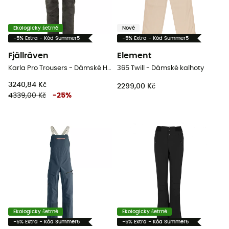
Ekologicky šetrné
Nové
-5% Extra - Kód Summer5
-5% Extra - Kód Summer5
Fjällräven
Element
Karla Pro Trousers - Dámské Horolezecké kalhoty
365 Twill - Dámské kalhoty
3240,84 Kč
2299,00 Kč
4339,00 Kč
-
25
%
Ekologicky šetrné
Ekologicky šetrné
-5% Extra - Kód Summer5
-5% Extra - Kód Summer5