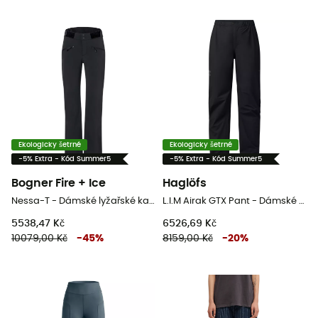
Ekologicky šetrné
Ekologicky šetrné
-5% Extra - Kód Summer5
-5% Extra - Kód Summer5
Bogner Fire + Ice
Haglöfs
Nessa-T - Dámské lyžařské kalhoty
L.I.M Airak GTX Pant - Dámské nepromokavé kalhoty
5538,47 Kč
6526,69 Kč
10079,00 Kč
-
45
%
8159,00 Kč
-
20
%