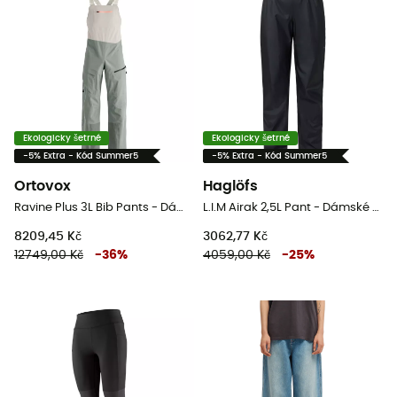
Ekologicky šetrné
Ekologicky šetrné
-5% Extra - Kód Summer5
-5% Extra - Kód Summer5
Ortovox
Haglöfs
Ravine Plus 3L Bib Pants - Dámské nepromokavé kalhoty
L.I.M Airak 2,5L Pant - Dámské nepromokavé kalhoty
8209,45 Kč
3062,77 Kč
12749,00 Kč
-
36
%
4059,00 Kč
-
25
%