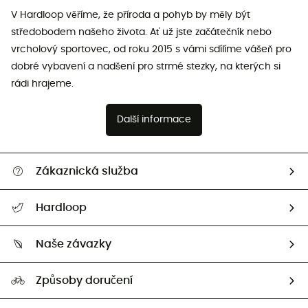
V Hardloop věříme, že příroda a pohyb by měly být
středobodem našeho života. Ať už jste začátečník nebo
vrcholový sportovec, od roku 2015 s vámi sdílíme vášeň pro
dobré vybavení a nadšení pro strmé stezky, na kterých si
rádi hrajeme.
Další informace
Zákaznická služba
Nápověda a kontakt
Hardloop
Sledovat zásilku
Kdo jsme?
Vrácení zboží a peněz
Naše závazky
HardGuides
Průvodce velikostmi
Naše stopa
Naši Ambasadoři
Způsoby doručení
Second hand