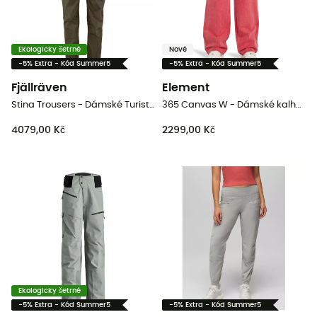
Ekologicky šetrné
Nové
-5% Extra - Kód Summer5
-5% Extra - Kód Summer5
Fjällräven
Element
Stina Trousers - Dámské Turistické kalhoty
365 Canvas W - Dámské kalhoty
4079,00 Kč
2299,00 Kč
Ekologicky šetrné
-5% Extra - Kód Summer5
-5% Extra - Kód Summer5