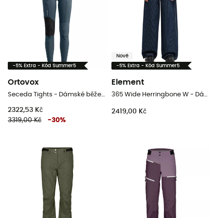
Nové
-5% Extra - Kód Summer5
-5% Extra - Kód Summer5
Ortovox
Element
Seceda Tights - Dámské běžecké legíny
365 Wide Herringbone W - Dámské kalhoty
2322,53 Kč
2419,00 Kč
3319,00 Kč
-
30
%