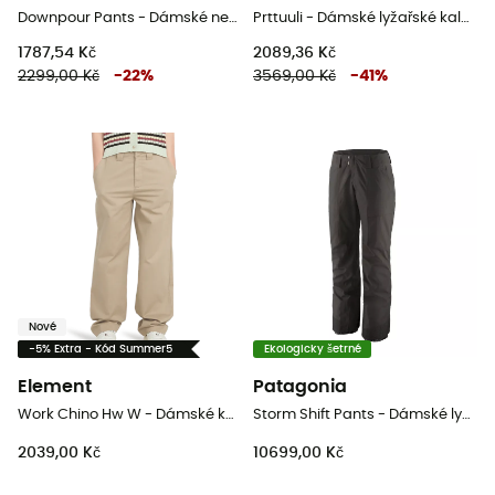
Downpour Pants - Dámské nepromokavé kalhoty
Prttuuli - Dámské lyžařské kalhoty
1787,54 Kč
2089,36 Kč
2299,00 Kč
-
22
%
3569,00 Kč
-
41
%
Nové
-5% Extra - Kód Summer5
Ekologicky šetrné
Element
Patagonia
Work Chino Hw W - Dámské kalhoty
Storm Shift Pants - Dámské lyžařské kalhoty
2039,00 Kč
10699,00 Kč