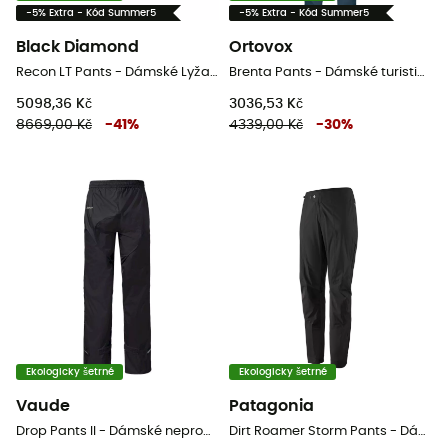
-5% Extra - Kód Summer5
-5% Extra - Kód Summer5
Black Diamond
Ortovox
Recon LT Pants - Dámské Lyžařské kalhoty
Brenta Pants - Dámské turistické kalhoty
5098,36 Kč
3036,53 Kč
8669,00 Kč
-
41
%
4339,00 Kč
-
30
%
Ekologicky šetrné
Ekologicky šetrné
Vaude
Patagonia
Drop Pants II - Dámské nepromokavé cyklistické kalhoty
Dirt Roamer Storm Pants - Dámské cyklistické kalhoty MTB