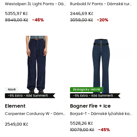
Westalpen 3L Light Pants - Dámské Nepromokavé kalhoty
Runbold IV Pants - Dámské turistické kalhoty
5355,97 Kč
2446,69 Kč
9949,00 Kč
-
46
%
3059,00 Kč
-
20
%
Nové
Ekologicky šetrné
-5% Extra - Kód Summer5
-5% Extra - Kód Summer5
Element
Bogner Fire + Ice
Carpenter Corduroy W - Dámské kalhoty
Borja4-T - Dámské lyžařské kalhoty
5528,26 Kč
2549,00 Kč
10079,00 Kč
-
45
%