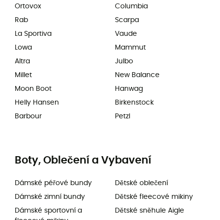
Ortovox
Columbia
Rab
Scarpa
La Sportiva
Vaude
Lowa
Mammut
Altra
Julbo
Millet
New Balance
Moon Boot
Hanwag
Helly Hansen
Birkenstock
Barbour
Petzl
Boty, Oblečení a Vybavení
Dámské péřové bundy
Dětské oblečení
Dámské zimní bundy
Dětské fleecové mikiny
Dámské sportovní a
Dětské sněhule Aigle