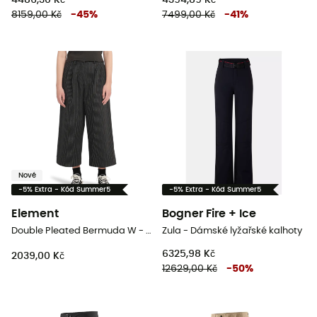
4486,30 Kč
4394,89 Kč
8159,00 Kč
-
45
%
7499,00 Kč
-
41
%
Nové
-5% Extra - Kód Summer5
-5% Extra - Kód Summer5
Element
Bogner Fire + Ice
Double Pleated Bermuda W - Dámské kalhoty
Zula - Dámské lyžařské kalhoty
6325,98 Kč
2039,00 Kč
12629,00 Kč
-
50
%