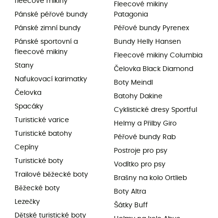
fleecové mikiny
Fleecové mikiny
Pánské péřové bundy
Patagonia
Pánské zimní bundy
Péřové bundy Pyrenex
Pánské sportovní a
Bundy Helly Hansen
fleecové mikiny
Fleecové mikiny Columbia
Stany
Čelovka Black Diamond
Nafukovací karimatky
Boty Meindl
Čelovka
Batohy Dakine
Spacáky
Cyklistické dresy Sportful
Turistické varice
Helmy a Přilby Giro
Turistické batohy
Péřové bundy Rab
Cepíny
Postroje pro psy
Turistické boty
Vodítko pro psy
Trailové běžecké boty
Brašny na kolo Ortlieb
Běžecké boty
Boty Altra
Lezečky
Šátky Buff
Dětské turistické boty