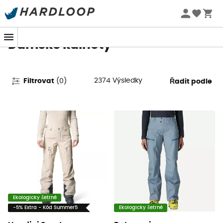
Letní akce 🔥 -5 % EXTRA při nákupu 2 produktů* s kódem
Summer5
Dámské kalhoty
2374
Výsledky
Filtrovat
(
0
)
Řadit podle
Ekologicky šetrné
-5% Extra - Kód Summer5
Ekologicky šetrné