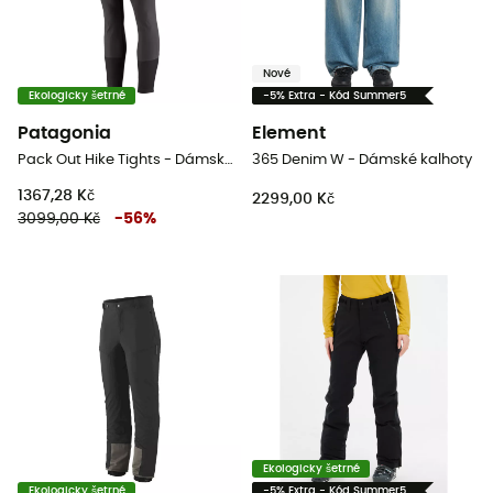
Nové
Ekologicky šetrné
-5% Extra - Kód Summer5
Patagonia
Element
Pack Out Hike Tights - Dámské Horolezecké kalhoty
365 Denim W - Dámské kalhoty
1367,28 Kč
2299,00 Kč
3099,00 Kč
-
56
%
Ekologicky šetrné
Ekologicky šetrné
-5% Extra - Kód Summer5