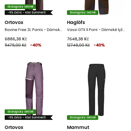
Ekologicky šetrné
-5% Extra - Kód Summer5
Ekologicky šetrné
Ortovox
Haglöfs
Ravine Free 3L Pants - Dámské nepromokavé kalhoty
Vassi GTX II Pant - Dámské lyžařské kalhoty
6886,38 Kč
7648,38 Kč
11479,00 Kč
-
40
%
12749,00 Kč
-
40
%
Ekologicky šetrné
-5% Extra - Kód Summer5
Ekologicky šetrné
Ortovox
Mammut