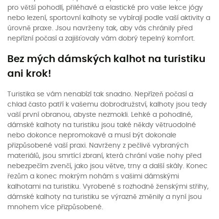
pro větší pohodlí, přiléhavé a elastické pro vaše lekce jógy
nebo lezení, sportovní kalhoty se vybírají podle vaší aktivity a
úrovně praxe. Jsou navrženy tak, aby vás chránily před
nepřízní počasí a zajišťovaly vám dobrý tepelný komfort.
Bez mých dámských kalhot na turistiku
ani krok!
Turistika se vám nenabízí tak snadno. Nepřízeň počasí a
chlad často patří k vašemu dobrodružství, kalhoty jsou tedy
vaší první obranou, abyste nezmokli. Lehké a pohodlné,
dámské kalhoty na turistiku jsou také někdy větruodolné
nebo dokonce nepromokavé a musí být dokonale
přizpůsobené vaší praxi. Navrženy z pečlivě vybraných
materiálů, jsou smrtící zbraní, která chrání vaše nohy před
nebezpečím zvenčí, jako jsou větve, trny a další skály. Konec
řezům a konec mokrým nohám s vašimi dámskými
kalhotami na turistiku. Vyrobené s rozhodně ženskými střihy,
dámské kalhoty na turistiku se výrazně změnily a nyní jsou
mnohem více přizpůsobené.