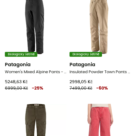
Ekologicky šetrné
Ekologicky šetrné
Patagonia
Patagonia
Women's Mixed Alpine Pants - Dámské horolezecké kalhoty
Insulated Powder Town Pants - DámskéLyžařské kalhoty
5248,63 Kč
2998,05 Kč
6999,00 Kč
-
25
%
7499,00 Kč
-
60
%