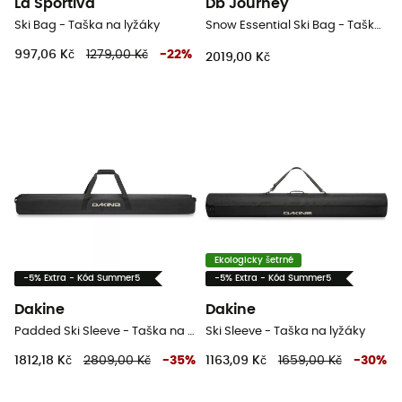
La Sportiva
Db Journey
Ski Bag - Taška na lyžáky
Snow Essential Ski Bag - Taška na lyžáky
997,06 Kč
1279,00 Kč
-
22
%
2019,00 Kč
Ekologicky šetrné
-5% Extra - Kód Summer5
-5% Extra - Kód Summer5
Dakine
Dakine
Padded Ski Sleeve - Taška na lyžáky
Ski Sleeve - Taška na lyžáky
1812,18 Kč
2809,00 Kč
-
35
%
1163,09 Kč
1659,00 Kč
-
30
%