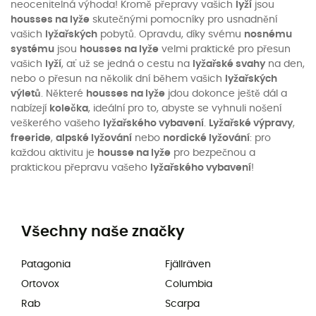
neocenitelná výhoda! Kromě přepravy vašich
lyží
jsou
housses na lyže
skutečnými pomocníky pro usnadnění
vašich
lyžařských
pobytů. Opravdu, díky svému
nosnému
systému
jsou
housses na lyže
velmi praktické pro přesun
vašich
lyží
, ať už se jedná o cestu na
lyžařské svahy
na den,
nebo o přesun na několik dní během vašich
lyžařských
výletů
. Některé
housses na lyže
jdou dokonce ještě dál a
nabízejí
kolečka
, ideální pro to, abyste se vyhnuli nošení
veškerého vašeho
lyžařského vybavení
.
Lyžařské výpravy
,
freeride
,
alpské lyžování
nebo
nordické lyžování
: pro
každou aktivitu je
housse na lyže
pro bezpečnou a
praktickou přepravu vašeho
lyžařského vybavení
!
Všechny naše značky
Patagonia
Fjällräven
Ortovox
Columbia
Rab
Scarpa