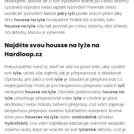
skladujete, abyste se o své vybavení starali po celou sezónu.
Lyžařská výprava nebo alpské lyžování? Freeride nebo
nordické lyžování? Měňte
páry lyží
podle svých přání díky
této
housse na lyže
modulární! Praktická a lehká, tato
housse na lyže
vás tak provází po celou sezónu, bez ohledu
na aktivitu, kterou si vyberete.
Najděte svou housse na lyže na
Hardloop.cz
Pokud patříte mezi ty, kteří se těší na první sníh, aby vytáhli
své
lyže
, určitě vás zajímá, jak je přepravovat a skladovat.
Opravdu, pro péči o své
lyže
je zásadní je přepravovat co
nejbezpečněji. Proto je pro bezpečnou přepravu vašich
lyží
nezbytná
housse na lyže
. Obvykle polstrovaná,
housse na
lyže
umožňuje přepravovat vaše
lyže
a chránit je před
škrábanci nebo nárazy během přepravy, což vám zajišťuje
bezpečnou přepravu vašeho lyžařského vybavení. Kromě
toho jsou
housses na lyže
často
voděodolné
a/nebo
hydrofobní
, což vám například zabraňuje namočit sedadla
vašeho auta, když se vracíte ze své
lyžařské
aktivity, což je