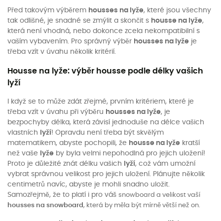
Před takovým výběrem
housses na lyže
, které jsou všechny
tak odlišné, je snadné se zmýlit a skončit s
housse na lyže
,
která není vhodná, nebo dokonce zcela nekompatibilní s
vaším vybavením. Pro správný výběr
housses na lyže
je
třeba vzít v úvahu několik kritérií.
Housse na lyže: výběr housse podle délky vašich
lyží
I když se to může zdát zřejmé, prvním kritériem, které je
třeba vzít v úvahu při výběru
housses na lyže
, je
bezpochyby délka, která závisí jednoduše na délce vašich
vlastních
lyží
! Opravdu není třeba být skvělým
matematikem, abyste pochopili, že
housse na lyže
kratší
než vaše
lyže
by byla velmi nepohodlná pro jejich uložení!
Proto je důležité znát délku vašich
lyží
, což vám umožní
vybrat správnou velikost pro jejich uložení. Plánujte několik
centimetrů navíc, abyste je mohli snadno uložit.
Samozřejmě, že to platí i pro váš
snowboard a velikost vaší
housses na snowboard
, která by měla být mírně větší než on.