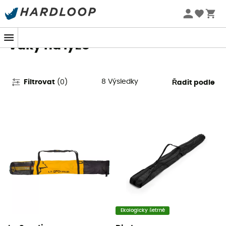
Letní akce 🔥 -5 % EXTRA při nákupu 2 produktů* s kódem
Summer5
Vaky na lyže
8
Výsledky
Filtrovat
(
0
)
Řadit podle
Ekologicky šetrné