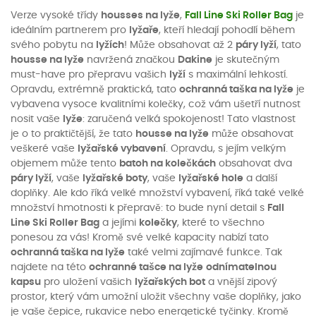
Verze vysoké třídy
housses na lyže
,
Fall Line Ski Roller Bag
je
ideálním partnerem pro
lyžaře
, kteří hledají pohodlí během
svého pobytu na
lyžích
! Může obsahovat až 2
páry lyží
, tato
housse na lyže
navržená značkou
Dakine
je skutečným
must-have pro přepravu vašich
lyží
s maximální lehkostí.
Opravdu, extrémně praktická, tato
ochranná taška na lyže
je
vybavena vysoce kvalitními kolečky, což vám ušetří nutnost
nosit vaše
lyže
: zaručená velká spokojenost! Tato vlastnost
je o to praktičtější, že tato
housse na lyže
může obsahovat
veškeré vaše
lyžařské vybavení
. Opravdu, s jejím velkým
objemem může tento
batoh na kolečkách
obsahovat dva
páry lyží
, vaše
lyžařské boty
, vaše
lyžařské hole
a další
doplňky. Ale kdo říká velké množství vybavení, říká také velké
množství hmotnosti k přepravě: to bude nyní detail s
Fall
Line Ski Roller Bag
a jejími
kolečky
, které to všechno
ponesou za vás! Kromě své velké kapacity nabízí tato
ochranná taška na lyže
také velmi zajímavé funkce. Tak
najdete na této
ochranné tašce na lyže
odnímatelnou
kapsu
pro uložení vašich
lyžařských bot
a vnější zipový
prostor, který vám umožní uložit všechny vaše doplňky, jako
je vaše čepice, rukavice nebo energetické tyčinky. Kromě