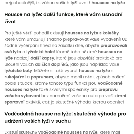
nejpohodlnější, i s váhou vašich
lyží
uvnitř
housses na lyže
.
Housse na lyže: další funkce, které vám usnadní
život
Pro ještě větší pohodlí existují
housses na lyže s kolečky
,
které vám umožňují snadno přepravovat vaše vybavení! Už
žádné vyčerpání hned na začátku dne, abyste
přepravovali
své lyže
a
lyžařské hole
! Kromě toho některé
housses na
lyže
nabízejí
další kapsy
, které jsou obzvlášť praktické pro
uložení vašich
dalších doplňků
, jako jsou například vaše
lyžařské boty
. Můžete si také vybrat
housse na lyže
s
rukojeťmi
a
popruhem
, abyste mohli měnit způsob nošení
podle situace. Kromě tohoto typu funkcí jsou
voděodolné
housses na lyže
také skvělými společníky pro
přepravu
vašeho vybavení
bez namočení vašeho auta po vaší
zimní
sportovní
aktivitě, což je skutečně výhoda, kterou oceníte!
Voděodolná housse na lyže: skutečná výhoda pro
udržení vašich lyží v suchu
Existují skutečně
voděodolné housses na lyže
, které mají