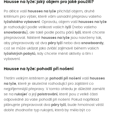
Housse na lyže: jaký objem pro jaké použití?
Po délce vaší
housses na lyže
přichází objem, druhé
kritérium pro výběr, které vám usnadní přepravu vašeho
lyžařského vybavení
. Opravdu, objem vaší
housses na lyže
je rozhodující podle velikosti vašich
lyží
(nebo vašeho
snowboardu
), ale také podle počtu párů
lyží
, které chcete
přepravovat. Některé
housses na lyže
jsou navrženy tak,
aby přepravovaly až dva
páry lyží
nebo dva
snowboardy
,
což se může ukázat jako zvlášť zajímavé během vašich
lyžařských pobytů
, kdy chcete měnit aktivity a tím i
vybavení.
Housse na lyže: pohodlí při nošení
Třetím velkým kritériem je
pohodlí při nošení
vaší
housses
na lyže
, které je skutečně rozhodující pro zajištění co
nejpříjemnější přepravy. V tomto ohledu je důležité zaměřit
se na
rukojeť
a její
polstrování
, které jsou z velké části
odpovědné za vaše pohodlí při nošení. Pokud například
plánujete přepravovat dva
páry lyží
, bude hmotnost větší:
dobře zhodnoťte typ rukojeti, která by měla být co