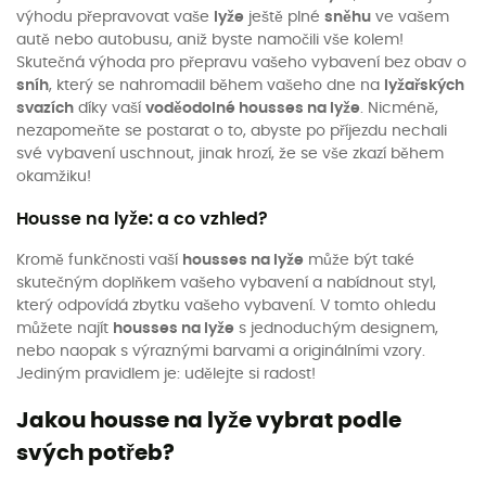
výhodu přepravovat vaše
lyže
ještě plné
sněhu
ve vašem
autě nebo autobusu, aniž byste namočili vše kolem!
Skutečná výhoda pro přepravu vašeho vybavení bez obav o
sníh
, který se nahromadil během vašeho dne na
lyžařských
svazích
díky vaší
voděodolné housses na lyže
. Nicméně,
nezapomeňte se postarat o to, abyste po příjezdu nechali
své vybavení uschnout, jinak hrozí, že se vše zkazí během
okamžiku!
Housse na lyže: a co vzhled?
Kromě funkčnosti vaší
housses na lyže
může být také
skutečným doplňkem vašeho vybavení a nabídnout styl,
který odpovídá zbytku vašeho vybavení. V tomto ohledu
můžete najít
housses na lyže
s jednoduchým designem,
nebo naopak s výraznými barvami a originálními vzory.
Jediným pravidlem je: udělejte si radost!
Jakou housse na lyže vybrat podle
svých potřeb?