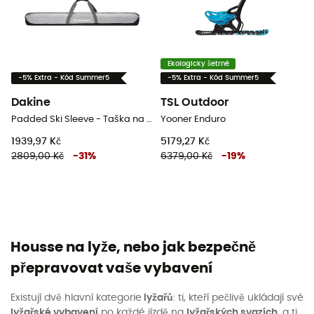
Ekologicky šetrné
-5% Extra - Kód Summer5
-5% Extra - Kód Summer5
Dakine
TSL Outdoor
Padded Ski Sleeve - Taška na lyžáky
Yooner Enduro
1939,97 Kč
5179,27 Kč
2809,00 Kč
-
31
%
6379,00 Kč
-
19
%
Housse na lyže, nebo jak bezpečně
přepravovat vaše vybavení
Existují dvě hlavní kategorie
lyžařů
: ti, kteří pečlivě ukládají své
lyžařské vybavení
po každé jízdě na
lyžařských svazích
, a ti,