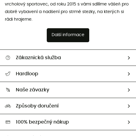
vrcholový sportovec, od roku 2015 s vámi sdílíme vášeň pro
dobré vybavení a nadšení pro strmé stezky, na kterých si
rádi hrajeme.
Další informace
Zákaznická služba
Nápověda a kontakt
Hardloop
Sledovat zásilku
Kdo jsme?
Vrácení zboží a peněz
Naše závazky
HardGuides
Průvodce velikostmi
Naše stopa
Naši Ambasadoři
Způsoby doručení
Second hand
HardGreen
100% bezpečný nákup