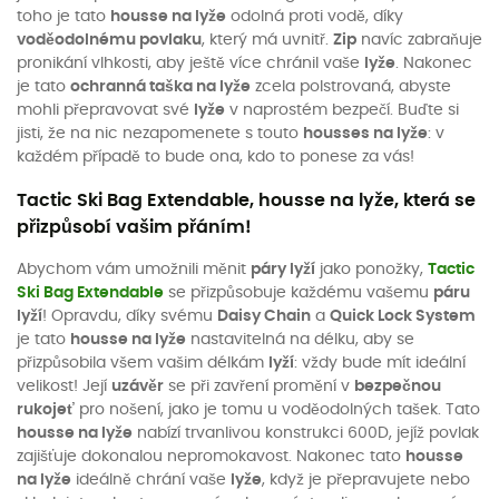
toho je tato
housse na lyže
odolná proti vodě, díky
voděodolnému povlaku
, který má uvnitř.
Zip
navíc zabraňuje
pronikání vlhkosti, aby ještě více chránil vaše
lyže
. Nakonec
je tato
ochranná taška na lyže
zcela polstrovaná, abyste
mohli přepravovat své
lyže
v naprostém bezpečí. Buďte si
jisti, že na nic nezapomenete s touto
housses na lyže
: v
každém případě to bude ona, kdo to ponese za vás!
Tactic Ski Bag Extendable, housse na lyže, která se
přizpůsobí vašim přáním!
Abychom vám umožnili měnit
páry lyží
jako ponožky,
Tactic
Ski Bag Extendable
se přizpůsobuje každému vašemu
páru
lyží
! Opravdu, díky svému
Daisy Chain
a
Quick Lock System
je tato
housse na lyže
nastavitelná na délku, aby se
přizpůsobila všem vašim délkám
lyží
: vždy bude mít ideální
velikost! Její
uzávěr
se při zavření promění v
bezpečnou
rukojeť
pro nošení, jako je tomu u voděodolných tašek. Tato
housse na lyže
nabízí trvanlivou konstrukci 600D, jejíž povlak
zajišťuje dokonalou nepromokavost. Nakonec tato
housse
na lyže
ideálně chrání vaše
lyže
, když je přepravujete nebo