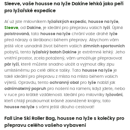
Sleeve, vaše housse na lyže Dakine lehká jako peří
pro lyžařské expedice
Ať už jste milovníkem
lyžařských expedic
,
housse na lyže
,
Sleeve
, od
Dakine
, je ideální pro přepravu vašich
lyží
. Úplně
polstrovaná
, tato
housse na lyže
chrání vaše drahé
lyže
před nárazy a škrábanci během přepravy. Abychom vám
ještě více usnadnili život během vašich
zimních sportovních
pobytů, tento
lyžařský batoh Dakine
je extrémně lehký. Jeho
vnitřní prostor, zcela potažený, vám umožňuje přepravovat
pár lyží
, které můžete snadno uložit a vyjmout díky zipu
umístěnému po celé délce tašky. Tato
housse na lyže
je
také ideální pro přepravu z místa na místo během vašich
výletů. Opravdu, tento
ochranný obal
pro
lyže
nabízí jak
odnímatelný popruh
pro nošení na rameni, když jdete, nebo
v ruce pro krátké vzdálenosti. Ideální pro milovníky
lyžování
,
kteří chtějí prozkoumat krásné zasněžené krajiny, tato
housse na lyže
s vámi ještě dlouho cestovat!
Fall Line Ski Roller Bag, housse na lyže s kolečky pro
přepravu celého vašeho vybavení