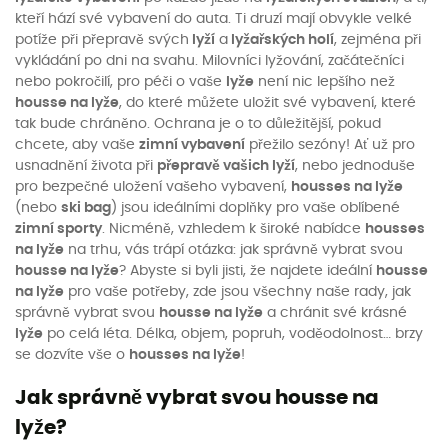
kteří hází své vybavení do auta. Ti druzí mají obvykle velké
potíže při přepravě svých
lyží
a
lyžařských holí
, zejména při
vykládání po dni na svahu. Milovníci lyžování, začátečníci
nebo pokročilí, pro péči o vaše
lyže
není nic lepšího než
housse na lyže
, do které můžete uložit své vybavení, které
tak bude chráněno. Ochrana je o to důležitější, pokud
chcete, aby vaše
zimní vybavení
přežilo sezóny! Ať už pro
usnadnění života při
přepravě vašich lyží
, nebo jednoduše
pro bezpečné uložení vašeho vybavení,
housses na lyže
(nebo
ski bag
) jsou ideálními doplňky pro vaše oblíbené
zimní sporty
. Nicméně, vzhledem k široké nabídce
housses
na lyže
na trhu, vás trápí otázka: jak správně vybrat svou
housse na lyže
? Abyste si byli jisti, že najdete ideální
housse
na lyže
pro vaše potřeby, zde jsou všechny naše rady, jak
správně vybrat svou
housse na lyže
a chránit své krásné
lyže
po celá léta. Délka, objem, popruh, voděodolnost… brzy
se dozvíte vše o
housses na lyže
!
Jak správně vybrat svou housse na
lyže?