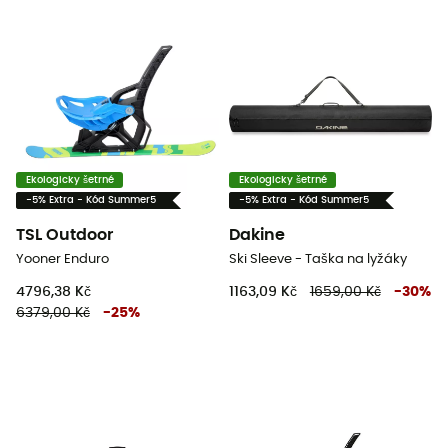
Ekologicky šetrné
Ekologicky šetrné
-5% Extra - Kód Summer5
-5% Extra - Kód Summer5
TSL Outdoor
Dakine
Yooner Enduro
Ski Sleeve - Taška na lyžáky
4796,38 Kč
1163,09 Kč
1659,00 Kč
-
30
%
6379,00 Kč
-
25
%