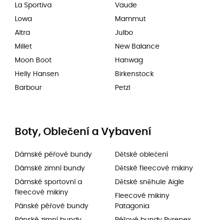
La Sportiva
Vaude
Lowa
Mammut
Altra
Julbo
Millet
New Balance
Moon Boot
Hanwag
Helly Hansen
Birkenstock
Barbour
Petzl
Boty, Oblečení a Vybavení
Dámské péřové bundy
Dětské oblečení
Dámské zimní bundy
Dětské fleecové mikiny
Dámské sportovní a
Dětské sněhule Aigle
fleecové mikiny
Fleecové mikiny
Pánské péřové bundy
Patagonia
Pánské zimní bundy
Péřové bundy Pyrenex