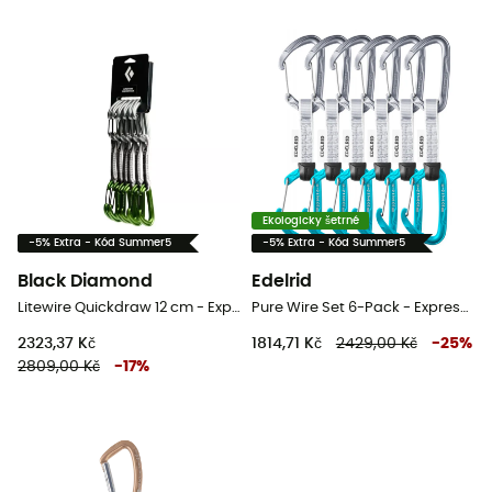
Ekologicky šetrné
-5% Extra - Kód Summer5
-5% Extra - Kód Summer5
Black Diamond
Edelrid
Litewire Quickdraw 12 cm - Expresky
Pure Wire Set 6-Pack - Expresky
2323,37 Kč
1814,71 Kč
2429,00 Kč
-
25
%
2809,00 Kč
-
17
%