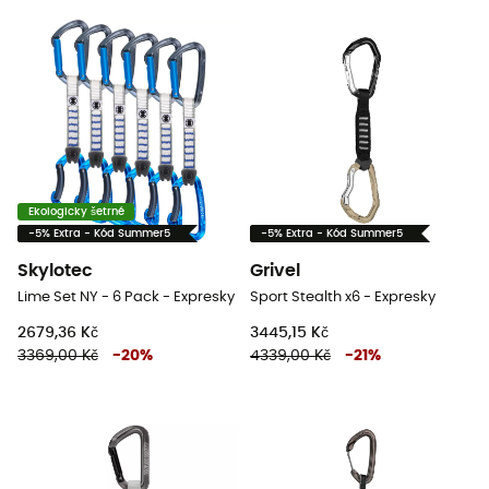
Ekologicky šetrné
-5% Extra - Kód Summer5
-5% Extra - Kód Summer5
Skylotec
Grivel
Lime Set NY - 6 Pack - Expresky
Sport Stealth x6 - Expresky
2679,36 Kč
3445,15 Kč
3369,00 Kč
-
20
%
4339,00 Kč
-
21
%