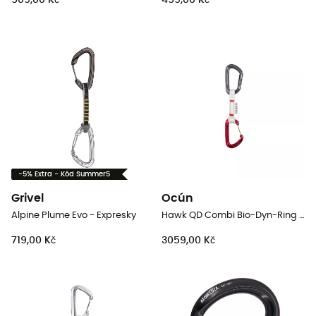
509,00 Kč
459,00 Kč
-5% Extra - Kód Summer5
Grivel
Ocún
Alpine Plume Evo - Expresky
Hawk QD Combi Bio-Dyn-Ring 15 Mm 10 Cm 6-Pack - Expresky
719,00 Kč
3059,00 Kč