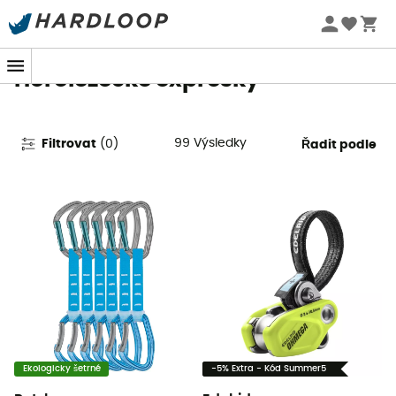
Letní akce 🔥 -5 % EXTRA při nákupu 2 produktů* s kódem
Summer5
Horolezecké expresky
99
Výsledky
Filtrovat
(
0
)
Řadit podle
Ekologicky šetrné
-5% Extra - Kód Summer5