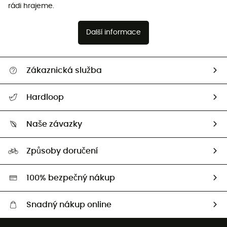
rádi hrajeme.
Další informace
Zákaznická služba
Nápověda a kontakt
Hardloop
Sledovat zásilku
Kdo jsme?
Vrácení zboží a peněz
Naše závazky
HardGuides
Průvodce velikostmi
Naše stopa
Naši Ambasadoři
Způsoby doručení
Second hand
HardGreen
100% bezpečný nákup
Snadný nákup online
Bezplatné dodání od 3500 Kč