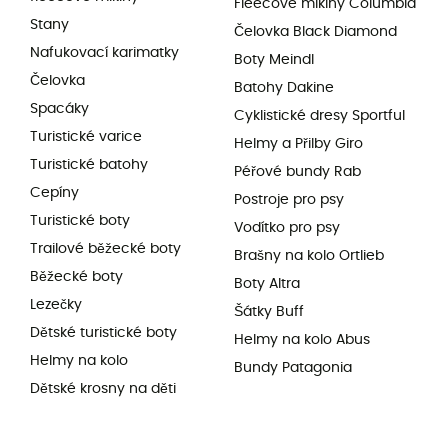
Fleecové mikiny Columbia
Stany
Čelovka Black Diamond
Nafukovací karimatky
Boty Meindl
Čelovka
Batohy Dakine
Spacáky
Cyklistické dresy Sportful
Turistické varice
Helmy a Přilby Giro
Turistické batohy
Péřové bundy Rab
Cepíny
Postroje pro psy
Turistické boty
Vodítko pro psy
Trailové běžecké boty
Brašny na kolo Ortlieb
Běžecké boty
Boty Altra
Lezečky
Šátky Buff
Dětské turistické boty
Helmy na kolo Abus
Helmy na kolo
Bundy Patagonia
Dětské krosny na děti