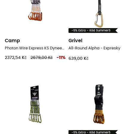
-5% Extra - Kód Summer5
Camp
Grivel
Photon Wire Express KS Dyneema 6 Pack - Expresky
All-Round Alpha - Expresky
2372,54 Kč
2679,00 Kč
-
11
%
639,00 Kč
-5% Extra - Kód Summer5