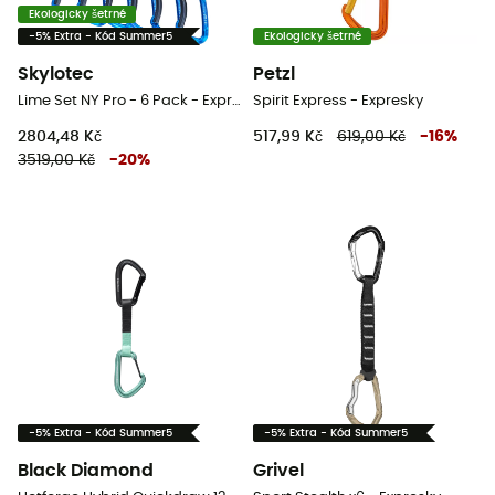
Ekologicky šetrné
-5% Extra - Kód Summer5
Ekologicky šetrné
Skylotec
Petzl
Lime Set NY Pro - 6 Pack - Expresky
Spirit Express - Expresky
2804,48 Kč
517,99 Kč
619,00 Kč
-
16
%
3519,00 Kč
-
20
%
-5% Extra - Kód Summer5
-5% Extra - Kód Summer5
Black Diamond
Grivel