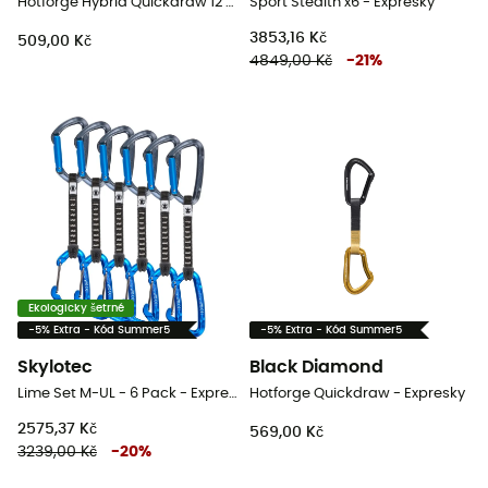
Hotforge Hybrid Quickdraw 12 cm - Expresky
Sport Stealth x6 - Expresky
3853,16 Kč
509,00 Kč
4849,00 Kč
-
21
%
Ekologicky šetrné
-5% Extra - Kód Summer5
-5% Extra - Kód Summer5
Skylotec
Black Diamond
Lime Set M-UL - 6 Pack - Expresky
Hotforge Quickdraw - Expresky
2575,37 Kč
569,00 Kč
3239,00 Kč
-
20
%