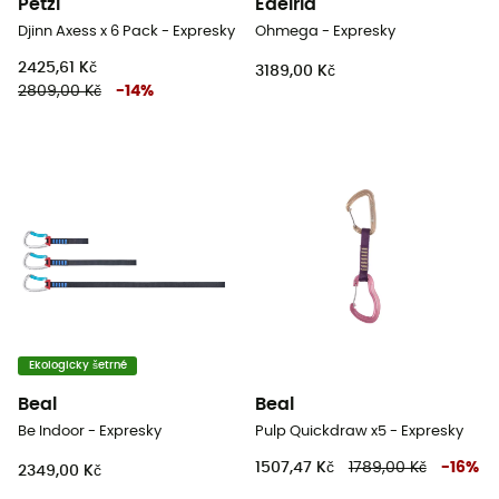
Petzl
Edelrid
Djinn Axess x 6 Pack - Expresky
Ohmega - Expresky
2425,61 Kč
3189,00 Kč
2809,00 Kč
-
14
%
Ekologicky šetrné
Beal
Beal
Be Indoor - Expresky
Pulp Quickdraw x5 - Expresky
1507,47 Kč
1789,00 Kč
-
16
%
2349,00 Kč