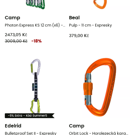
Camp
Beal
Photon Express KS 12 cm (x6) - Expresky
Pulp - 11 cm - Expresky
2473,05 Kč
379,00 Kč
3009,00 Kč
-
18
%
-5% Extra - Kód Summer5
Edelrid
Camp
Bulletproof Set II - Expresky
Orbit Lock - Horolezecká karabina