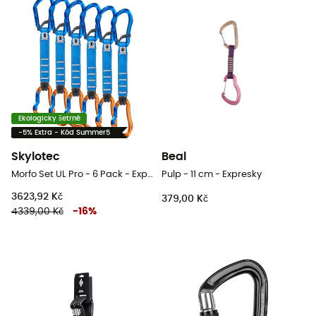
Ekologicky šetrné
-5% Extra - Kód Summer5
Skylotec
Beal
Morfo Set UL Pro - 6 Pack - Expresky
Pulp - 11 cm - Expresky
3623,92 Kč
379,00 Kč
4339,00 Kč
-
16
%