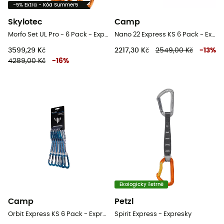
-5% Extra - Kód Summer5
Skylotec
Camp
Morfo Set UL Pro - 6 Pack - Expresky
Nano 22 Express KS 6 Pack - Expresky
3599,29 Kč
2217,30 Kč
2549,00 Kč
-
13
%
4289,00 Kč
-
16
%
Ekologicky šetrné
Camp
Petzl
Orbit Express KS 6 Pack - Expresky
Spirit Express - Expresky