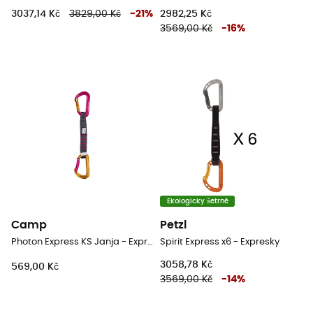
3037,14 Kč
3829,00 Kč
-
21
%
2982,25 Kč
3569,00 Kč
-
16
%
Ekologicky šetrné
Camp
Petzl
Photon Express KS Janja - Expresky
Spirit Express x6 - Expresky
3058,78 Kč
569,00 Kč
3569,00 Kč
-
14
%