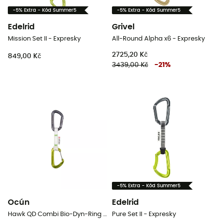
-5% Extra - Kód Summer5
-5% Extra - Kód Summer5
Edelrid
Grivel
Mission Set II - Expresky
All-Round Alpha x6 - Expresky
2725,20 Kč
849,00 Kč
3439,00 Kč
-
21
%
-5% Extra - Kód Summer5
Ocún
Edelrid
Hawk QD Combi Bio-Dyn-Ring 15 Mm 10 Cm 6-Pack - Expresky
Pure Set II - Expresky