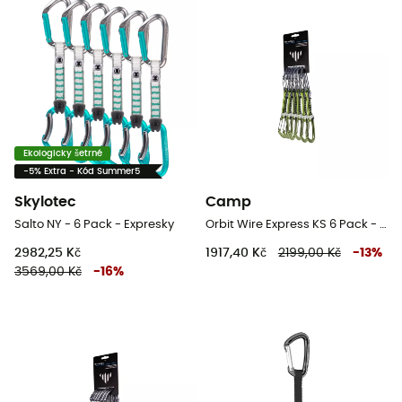
Ekologicky šetrné
-5% Extra - Kód Summer5
Skylotec
Camp
Salto NY - 6 Pack - Expresky
Orbit Wire Express KS 6 Pack - Expresky
2982,25 Kč
1917,40 Kč
2199,00 Kč
-
13
%
3569,00 Kč
-
16
%