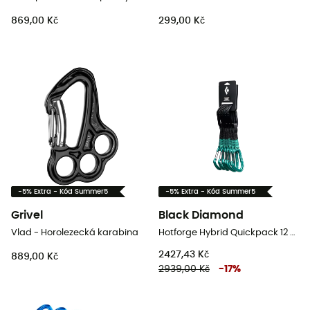
869,00 Kč
299,00 Kč
-5% Extra - Kód Summer5
-5% Extra - Kód Summer5
Grivel
Black Diamond
Vlad - Horolezecká karabina
Hotforge Hybrid Quickpack 12 cm - Expresky
2427,43 Kč
889,00 Kč
2939,00 Kč
-
17
%