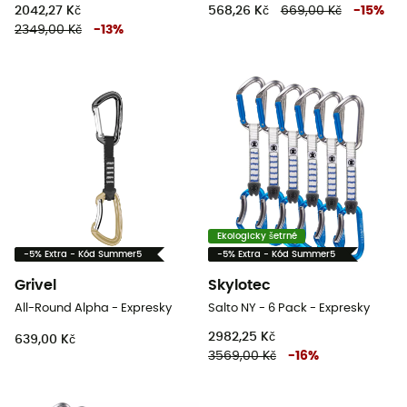
2042,27 Kč
568,26 Kč
669,00 Kč
-
15
%
2349,00 Kč
-
13
%
Ekologicky šetrné
-5% Extra - Kód Summer5
-5% Extra - Kód Summer5
Grivel
Skylotec
All-Round Alpha - Expresky
Salto NY - 6 Pack - Expresky
2982,25 Kč
639,00 Kč
3569,00 Kč
-
16
%