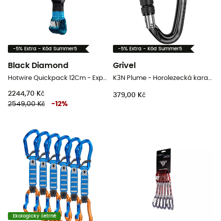
-5% Extra - Kód Summer5
-5% Extra - Kód Summer5
Black Diamond
Grivel
Hotwire Quickpack 12Cm - Expresky
K3N Plume - Horolezecká karabina
2244,70 Kč
379,00 Kč
2549,00 Kč
-
12
%
Ekologicky šetrné