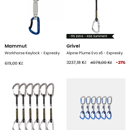
-5% Extra - Kód Summer5
Mammut
Grivel
Workhorse Keylock - Expresky
Alpine Plume Evo x6 - Expresky
3237,18 Kč
4079,00 Kč
-
21
%
619,00 Kč