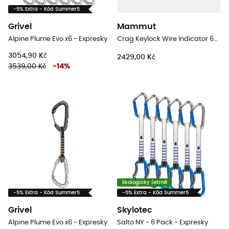
-5% Extra - Kód Summer5
Grivel
Mammut
Alpine Plume Evo x6 - Expresky
Crag Keylock Wire Indicator 6-Pack - Expresky
3054,90 Kč
2429,00 Kč
3539,00 Kč
-
14
%
Ekologicky šetrné
-5% Extra - Kód Summer5
-5% Extra - Kód Summer5
Grivel
Skylotec
Alpine Plume Evo x6 - Expresky
Salto NY - 6 Pack - Expresky