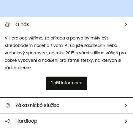
O nás
V Hardloop věříme, že příroda a pohyb by měly být
středobodem našeho života. Ať už jste začátečník nebo
vrcholový sportovec, od roku 2015 s vámi sdílíme vášeň pro
dobré vybavení a nadšení pro strmé stezky, na kterých si
rádi hrajeme.
Další informace
Zákaznická služba
Nápověda a kontakt
Hardloop
Sledovat zásilku
Kdo jsme?