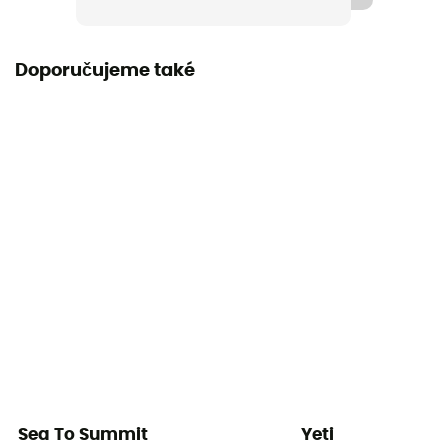
Záruka výrobce
2 roky
Doporučujeme také
Objem
0,6 L
Sea To Summit
Yeti