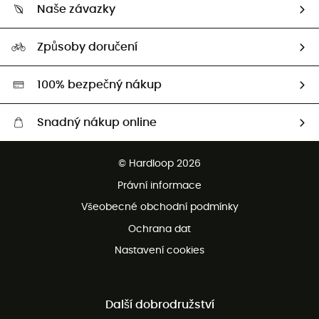
Vrácení zboží a peněz
Naše závazky
HardGuides
Průvodce velikostmi
Naše stopa
Naši Ambasadoři
Způsoby doručení
Second hand
HardGreen
100% bezpečný nákup
Snadný nákup online
Bezplatné dodání od 3500 Kč
© Hardloop 2026
Bezplatné vrácení do 100 dnů
Právní informace
Bezplatná zákaznická služba
Všeobecné obchodní podmínky
Ochrana dat
Nastavení cookies
Další dobrodružství