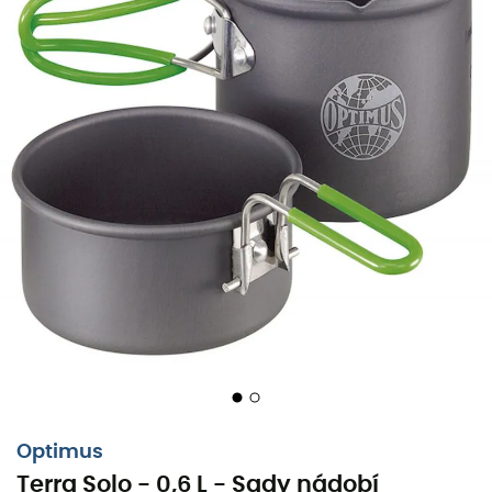
Všem osamělým turistům, kteří cestují nalehko, ale
správně vybaveni:
Optimus
myslí na vás a nabízí vám
sadu nádobí
Terra Solo 0,6 L
.
S ním budete moci vařit chutná teplá jídla s minimální
hmotností
(pouze 200 g
).
Terra Solo 0,6 L
se skládá ze
tří nástrojů
:
hrnec s
výlevkou
a
ultra odolná pánev
(která slouží také jako
víko).
Optimus
Jeho
transportní obal z mesh
umožňuje vložit titanové
Terra Solo - 0,6 L - Sady nádobí