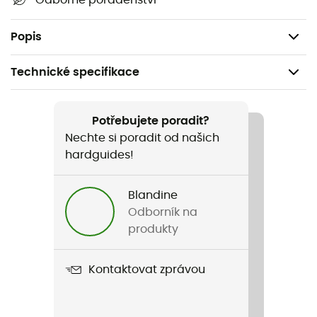
Odborné poradenství
Rozměry: 107 x 136 mm,
Hmotnost: 200 g.
Popis
Technické specifikace
Doporučené pro
Pěší turistika / Trekking / Cestování / Kemping
Potřebujete poradit?
Nechte si poradit od našich
Hmotnost
hardguides!
200 g
Blandine
Název produktu
Odborník na
Terra Solo
produkty
Materiál
Kontaktovat zprávou
Tvrdě eloxovaný hliník / Ocel
Délka v rozloženém stavu