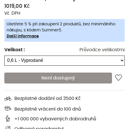
příbory a jakýkoli vařič
Optimus
, aby bylo vše dobře
1019,00 Kč
uspořádáno ve vašem batohu.
Vč. DPH
Efektivní, lehký a všestranný,
už nebudete váhat "stát
Ušetřete 5 % při zakoupení 2 produktů, bez minimálního
za sporákem" s vaší
sadou nádobí Terra Solo 0,6 L
!
nákupu, s kódem Summer5.
Další informace
Obsahuje
:
Velikost
:
Průvodce velikostmi
Hrnec s výlevkou,
Ultra odolná pánev (která slouží také jako víko),
Transportní obal z mesh.
Není dostupný
Vlastnosti
:
Pro 1 osobu,
Bezplatné dodání od 3500 Kč
Objem: 0,60 litru,
Všestranný a efektivní,
Bezplatné vrácení do 100 dnů
Záruka 2 roky,
+1 000 000 vybavených dobrodruhů
Materiály: tvrdě eloxovaný hliník a ocel,