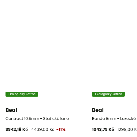
Static elongation
9.2 %
Casing ratio
38%
Number of falls
5
Center marking
Ne
Ekologicky šetrné
Ekologicky šetrné
Weight per meter
60 g
Beal
Beal
Návod
Contract 10.5mm - Statické lano
Rando 8mm - Lezecké 
Přečtěte si příbalový leták
3942,18 Kč
4439,00 Kč
-11%
1043,79 Kč
1299,00 K