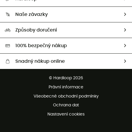
Sledovat zásilku
Kdo jsme?
Vrácení zboží a peněz
Naše závazky
HardGuides
Průvodce velikostmi
Naše stopa
Naši Ambasadoři
Způsoby doručení
Second hand
HardGreen
100% bezpečný nákup
Snadný nákup online
Bezplatné dodání od 3500 Kč
© Hardloop 2026
Bezplatné vrácení do 100 dnů
Právní informace
Bezplatná zákaznická služba
Všeobecné obchodní podmínky
Ochrana dat
Nastavení cookies