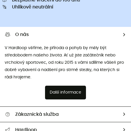
Bezplatné vrácení do 100 dnů
Uhlíkově neutrální
O nás
V Hardloop věříme, že příroda a pohyb by měly být
středobodem našeho života. Ať už jste začátečník nebo
vrcholový sportovec, od roku 2015 s vámi sdílíme vášeň pro
dobré vybavení a nadšení pro strmé stezky, na kterých si
rádi hrajeme.
Další informace
Zákaznická služba
Nápověda a kontakt
Hardloop