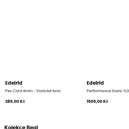
Materiál
Polyamide
Šňůra
Jednoduché lano
Průměr
9,5 mm
Délka
50 m / 60 m / 70 m / 80 m / 200 m
Edelrid
Edelrid
Impact force
Pes Cord 4mm - Statické lano
Performance Static 11,
7.5 KN
389,00 Kč
1509,00 Kč
Dynamic elongation
38%
Kolekce Beal