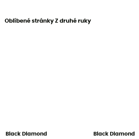
Prohlášení o shodě
Zobrazit prohlášení o shodě
Oblíbené stránky Z druhé ruky
Individuální ochranné vybavení
PPE - Category 3
Black Diamond
Black Diamond