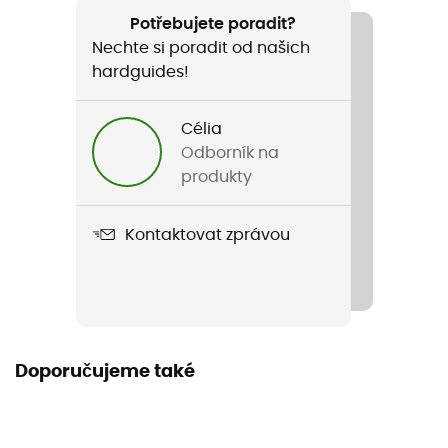
Zenith 9,5 mm
Potřebujete poradit?
Nechte si poradit od našich
Odpuzuje vodu
hardguides!
Ne
Norma
Célia
EN 892:2012+A3:2023 / UIAA 101 Dynamic Ropes
Odborník na
produkty
Materiál
Polyamid
Kontaktovat zprávou
Délka v rozloženém stavu
Délka šňůry
40 - 50 m / 50 - 60 m / 60 - 70 m / 70 - 80 m / > 80 m
Doporučujeme také
Label
Recyklované