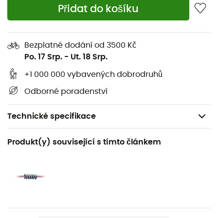
Přidat do košíku
Bezplatné dodání od 3500 Kč
Po. 17 Srp.
-
Ut. 18 Srp.
+1 000 000 vybavených dobrodruhů
Odborné poradenství
Technické specifikace
Doporučené pro
Produkt(y) související s tímto článkem
Sportovní lezení
Pohlaví
Pánské / Dámské
Název produktu