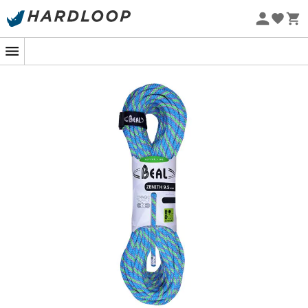
Letní akce 🔥 -5 % EXTRA při nákupu 2 produktů* s kódem
Summer5
Ekologicky šetrné