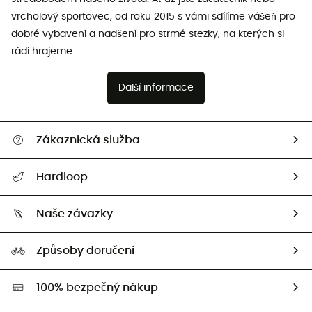
vrcholový sportovec, od roku 2015 s vámi sdílíme vášeň pro
dobré vybavení a nadšení pro strmé stezky, na kterých si
rádi hrajeme.
Další informace
Zákaznická služba
Nápověda a kontakt
Hardloop
Sledovat zásilku
Kdo jsme?
Vrácení zboží a peněz
Naše závazky
HardGuides
Průvodce velikostmi
Naše stopa
Naši Ambasadoři
Způsoby doručení
Second hand
HardGreen
100% bezpečný nákup