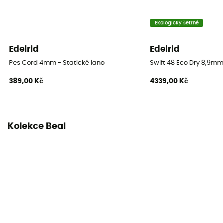
Délka
2 x 50 m / 2 x 60 m
Ekologicky šetrné
Impact force
Edelrid
Edelrid
5.6 kN
Pes Cord 4mm - Statické lano
Swift 48 Eco Dry 8,9m
389,00 Kč
4339,00 Kč
Dynamic elongation
35%
Static elongation
Kolekce Beal
7.7%
Casing ratio
39%
Number of falls
8