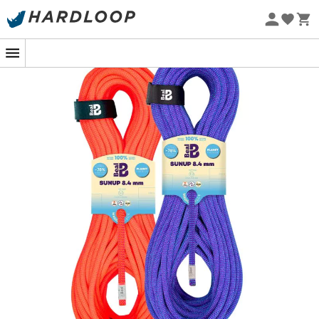
Letní akce 🔥 -5 % EXTRA při nákupu 2 produktů* s kódem
Summer5
Ekologicky šetrné