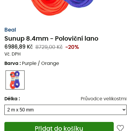
Beal
Sunup 8.4mm - Poloviční lano
6986,89 Kč
8729,00 Kč
-20%
Vč. DPH
Barva
:
Purple / Orange
Délka
:
Průvodce velikostmi
Přidat do košíku