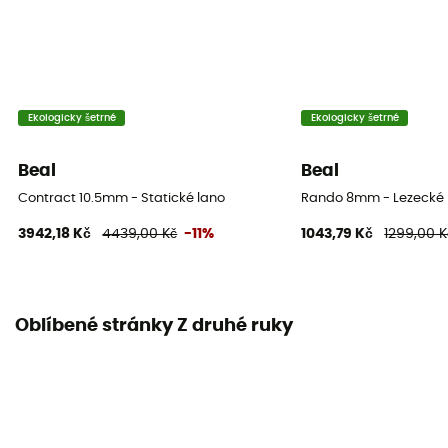
Weight per meter
49 g
Návod
Přečtěte si příbalový leták
Ekologicky šetrné
Ekologicky šetrné
Individuální ochranné vybavení
Beal
Beal
PPE - Category 3
Contract 10.5mm - Statické lano
Rando 8mm - Lezecké 
3942,18 Kč
4439,00 Kč
-11%
1043,79 Kč
1299,00 K
Oblíbené stránky Z druhé ruky