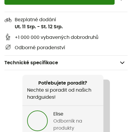
Bezplatné dodání
Ut. 11 Srp.
-
St. 12 Srp.
+1 000 000 vybavených dobrodruhů
Odborné poradenství
Technické specifikace
Doporučené pro
Sportovní lezení / Vícedélkové lezení / Sportovní lezení
Potřebujete poradit?
Nechte si poradit od našich
Pohlaví
hardguides!
Pánské / Dámské
Elise
Název produktu
Odborník na
Sunup 8.4mm
produkty