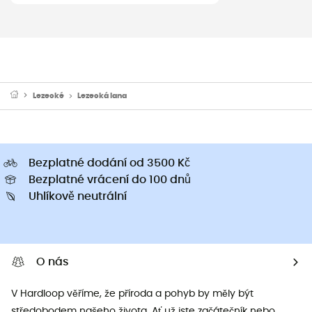
Lezecké
Lezecká lana
Bezplatné dodání od 3500 Kč
Bezplatné vrácení do 100 dnů
Uhlíkově neutrální
O nás
V Hardloop věříme, že příroda a pohyb by měly být
středobodem našeho života. Ať už jste začátečník nebo