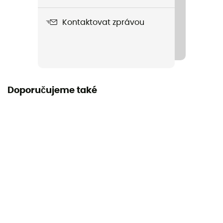
Norma
Kontaktovat zprávou
EN 892:2012+A3:2023 / UIAA 101 Dynamic Ropes
Délka šňůry
40 - 50 m / 50 - 60 m / 60 - 70 m
Label
Doporučujeme také
Recyklované / Zaručený původ v Evropě
Materiál
Polyamide
Šňůra
Poloviční lano
Průměr
8,4 mm