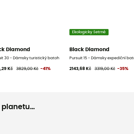
Ekologicky šetrné
ck Diamond
Black Diamond
it 30 - Dámsky turistický batoh
Pursuit 15 - Dámsky expediční ba
,29 Kč
3829,00 Kč
-41%
2143,68 Kč
3319,00 Kč
-35%
o planetu…