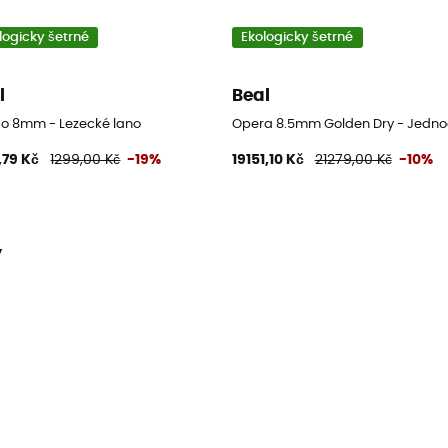
logicky šetrné
Ekologicky šetrné
l
Beal
o 8mm - Lezecké lano
Opera 8.5mm Golden Dry - Jedno
,79 Kč
1299,00 Kč
-19%
19151,10 Kč
21279,00 Kč
-10%
y