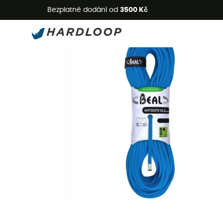
L
Bezplatné dodání od
3500 Kč