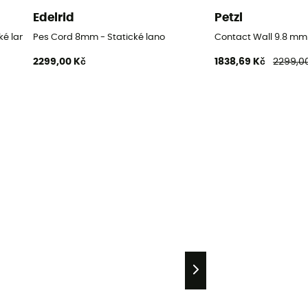
Edelrid
Petzl
ké lano
Pes Cord 8mm - Statické lano
Contact Wall 9.8 mm 
2299,00 Kč
1838,69 Kč
2299,0