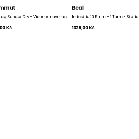
mmut
Beal
Crag Sender Dry - Vícenormové lano
Industrie 10.5mm + 1 Term - Static
,00 Kč
1329,00 Kč