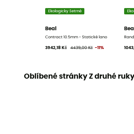
Ekologicky šetrné
Eko
Beal
Bea
Contract 10.5mm - Statické lano
Rand
3942,18 Kč
4439,00 Kč
-11%
1043
Oblíbené stránky Z druhé ruk