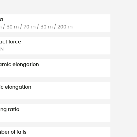
ka
 / 60 m / 70 m / 80 m / 200 m
ct force
KN
amic elongation
ic elongation
ng ratio
er of falls