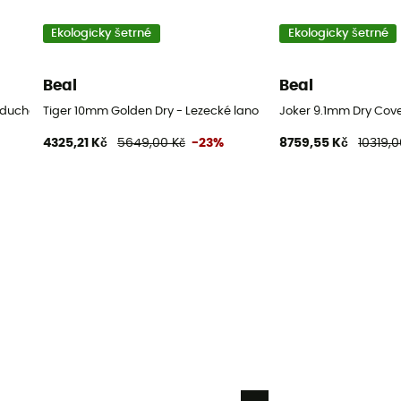
Ekologicky šetrné
Ekologicky šetrné
Beal
Beal
duché lano
Tiger 10mm Golden Dry - Lezecké lano
Joker 9.1mm Dry Cove
4325,21 Kč
5649,00 Kč
-23%
8759,55 Kč
10319,0