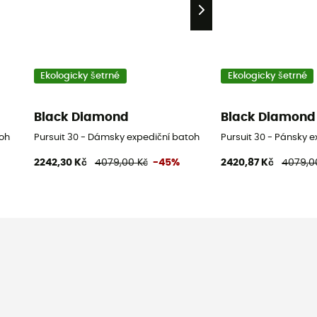
Ekologicky šetrné
Ekologicky šetrné
Black Diamond
Black Diamond
toh
Pursuit 30 - Dámsky expediční batoh
Pursuit 30 - Pánsky 
2242,30 Kč
4079,00 Kč
-45%
2420,87 Kč
4079,0