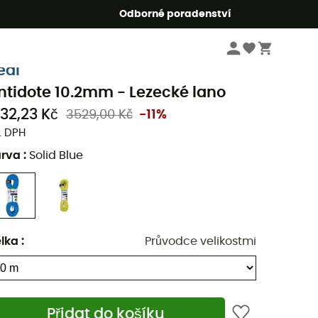
r5
Odborné poradenství
Lezecké
Lezecká lana
eal
ntidote 10.2mm - Lezecké lano
132,23 Kč
3529,00 Kč
-11%
. DPH
arva
:
Solid Blue
lka
:
Průvodce velikostmi
Přidat do košíku