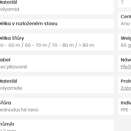
Materiál
7
Polyamid
Cen
Délka v rozloženém stavu
Ano
Délka šňůry
Weig
0 - 60 m / 60 - 70 m / 70 - 80 m / > 80 m
66 g
Label
Náv
Recyklované
Přeč
Materiál
Proh
Polyamide
Zobr
Šňůra
Indi
Jednoduché lano
PPE 
Průměr