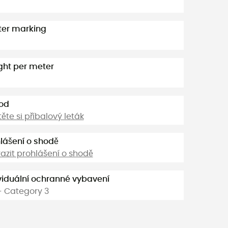
ter marking
ht per meter
od
těte si příbalový leták
lášení o shodě
azit prohlášení o shodě
viduální ochranné vybavení
- Category 3