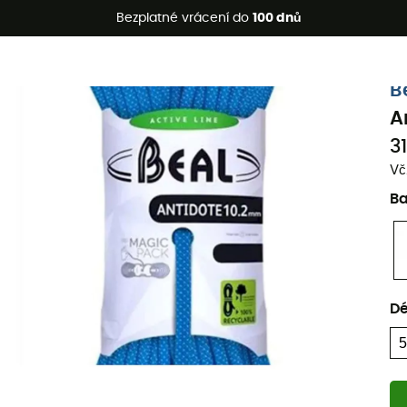
etní akce 🔥 -5 % EXTRA při nákupu 2 produktů* s kódem Summe
Bezplatné vrácení do
100 dnů
Ekologicky šetrné
B
A
3
Vč
B
Dé