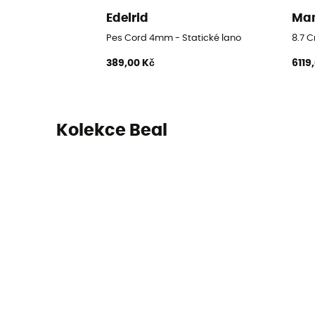
Edelrid
Ma
Pes Cord 4mm - Statické lano
8.7 
389,00 Kč
6119
Kolekce Beal