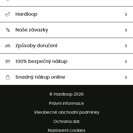
Nápověda a kontakt
Hardloop
Sledovat zásilku
Kdo jsme?
Vrácení zboží a peněz
Naše závazky
HardGuides
Průvodce velikostmi
Naše stopa
Naši Ambasadoři
Způsoby doručení
Second hand
HardGreen
100% bezpečný nákup
Snadný nákup online
Bezplatné dodání od 3500 Kč
© Hardloop 2026
Bezplatné vrácení do 100 dnů
Právní informace
Bezplatná zákaznická služba
Všeobecné obchodní podmínky
Ochrana dat
Nastavení cookies