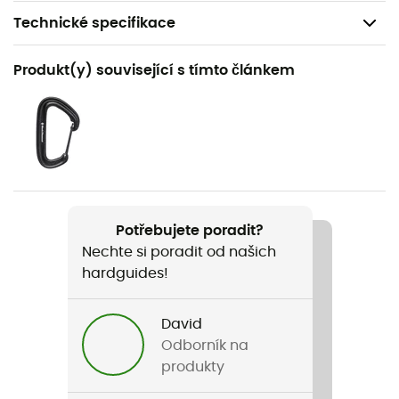
Technické specifikace
Doporučené pro
Produkt(y) související s tímto článkem
Ledolezení / Horolezectví
Hmotnost
41 g
Název produktu
Slinger Leash
Potřebujete poradit?
Nechte si poradit od našich
Minimální zatížení při přetržení
hardguides!
2 kN
David
Odborník na
produkty