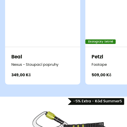
Ekologicky šetrné
Beal
Petzl
Nexus - Stoupací popruhy
Footape
349,00 Kč
509,00 Kč
-5% Extra - Kód Summer5