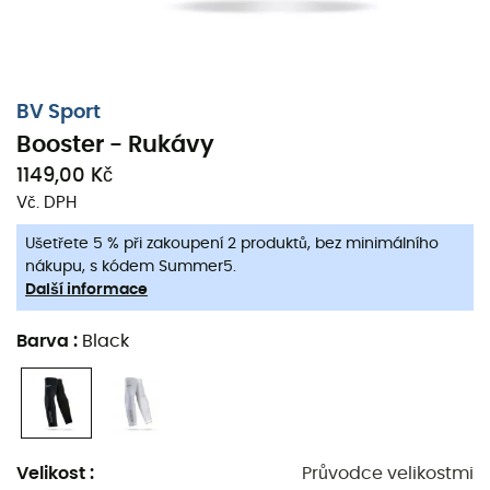
BV Sport
Booster - Rukávy
1149,00 Kč
Vč. DPH
Ušetřete 5 % při zakoupení 2 produktů, bez minimálního
nákupu, s kódem Summer5.
Další informace
Rukávy Booster, vytvořené společností BV Sport, jsou
Barva
:
Black
složeny z unikátní a patentované struktury vláken,
selektivní komprese. K čemu tyto rukávy slouží? K
efektivní svalové podpoře a optimálnímu pohodlí paže,
aby se omezila tetanie předloktí, která může překvapit
při některých sportovních aktivitách. Rukávy Booster jsou
Velikost
:
Průvodce velikostmi
také účinné při snižování rizika svalových zranění a