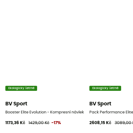
Ekologicky šetrné
Ekologicky šetrné
BV Sport
BV Sport
Booster Elite Evolution - Kompresní návleky
Pack Performance Elit
1173,36 Kč
1429,00 Kč
-17%
2608,15 Kč
3089,00 