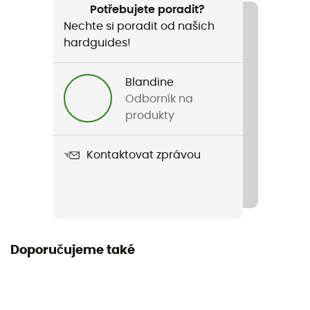
Sportovní lezení / Trail / Běh / Kolo
Potřebujete poradit?
Nechte si poradit od našich
Pohlaví
hardguides!
Pánské / Dámské
Blandine
Hmotnost
Odborník na
46 g
produkty
Název produktu
Kontaktovat zprávou
Booster
Materiály
Elastan / Polyamid
Doporučujeme také