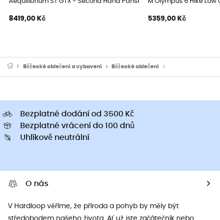
Aequilibrium ST GTX - Second Hand Pánské horolezecké boty - Čern
M Olympus 6 Hike Low G
8419,00 Kč
5359,00 Kč
Běžecké oblečení a vybavení
Běžecké oblečení
Kompresní obleče
Bezplatné dodání od 3500 Kč
Bezplatné vrácení do 100 dnů
Uhlíkově neutrální
O nás
V Hardloop věříme, že příroda a pohyb by měly být
středobodem našeho života. Ať už jste začátečník nebo