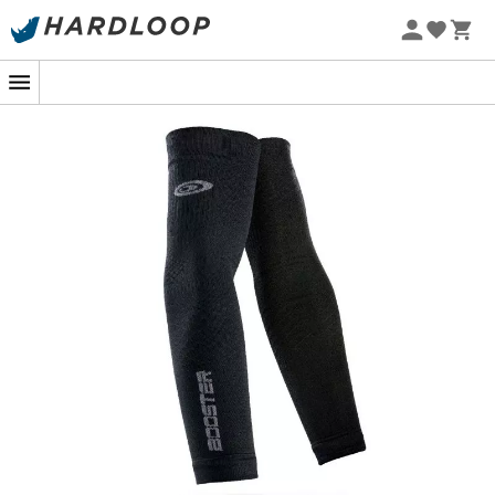
Letní akce 🔥 -5 % EXTRA při nákupu 2 produktů* s kódem
Summer5
-5% Extra - Kód Summer5