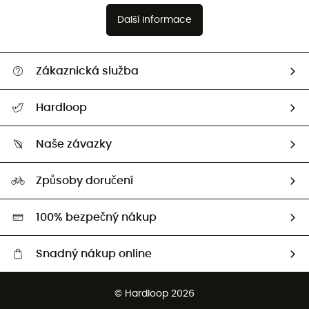
Další informace
Zákaznická služba
Nápověda a kontakt
Hardloop
Sledovat zásilku
Kdo jsme?
Vrácení zboží a peněz
Naše závazky
HardGuides
Průvodce velikostmi
Naše stopa
Naši Ambasadoři
Způsoby doručení
Second hand
HardGreen
100% bezpečný nákup
Snadný nákup online
Bezplatné dodání od 3500 Kč
© Hardloop 2026
Bezplatné vrácení do 100 dnů