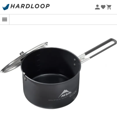
Letní akce 🔥 -5 % EXTRA při nákupu 2 produktů* s kódem
Summer5
-5% Extra - Kód Summer5
Ceramic 2.5 L Pot
je
kastrol
navržený společností
MSR
pro vaření chutných pokrmů i uprostřed přírody. Lehký,
můžete do něj vložit svůj vařič nebo šálky, abyste ušetřili
místo ve svém batohu. Dostatečně velký pro přípravu