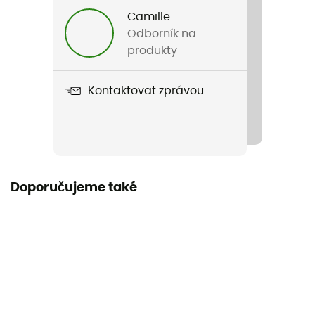
300 g
Camille
Odborník na
Název produktu
produkty
Ceramic 2.5L Pot
Kontaktovat zprávou
Objem
2,5 L
Materiály
Aluminum
Doporučujeme také