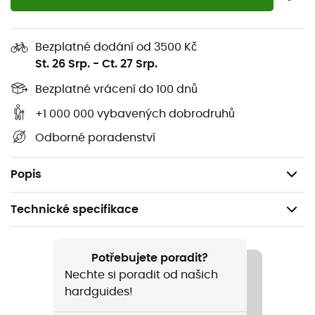
Univerzálnost: dostatečně velký, aby do něj bylo
možné vložit šálky a misky nebo jakýkoli kartušový
Bezplatné dodání od 3500 Kč
nebo kapalný vařič MSR, pro úsporu místa
St. 26 Srp.
-
Ct. 27 Srp.
Obsahuje: 1 kastrol 2,5 L z tvrdě eloxovaného hliníku
Bezplatné vrácení do 100 dnů
s nepřilnavým povrchem, 1 víko cedník z hliníku a 1
rukojeť kastrolu Talon™
+1 000 000 vybavených dobrodruhů
Objem: 2,5 L
Odborné poradenství
Výška: 12,7 cm
Hmotnost: 300 g
Popis
Technické specifikace
Doporučené pro
Pěší turistika / Trekking / Cestování / Horolezectví /
Potřebujete poradit?
Kemping / Běžné použití / Bivakování
Nechte si poradit od našich
hardguides!
Hmotnost