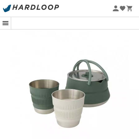
Letní akce 🔥 -5 % EXTRA při nákupu 2 produktů* s kódem
Summer5
-5% Extra - Kód Summer5