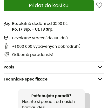
Konvice s nerezovým dnem funguje s plynovými a
Přidat do košíku
indukčními sporáky
Konstrukce z potravinářského silikonu a odolné
Bezplatné dodání od 3500 Kč
nerezové oceli
Po. 17 Srp.
-
Ut. 18 Srp.
Široký okraj umožňující použití konvice jako hrnce
Bezplatné vrácení do 100 dnů
Odolné bezpečnostní víko z nerezové oceli s rukojetí
ze silikonu
+1 000 000 vybavených dobrodruhů
Dvojité rukojeti pro stabilní nalévání
Odborné poradenství
Kompaktní design pro snadné skládání
Bez BPA
Popis
Technické specifikace
Doporučené pro
Kemping / Bivakování
Potřebujete poradit?
Nechte si poradit od našich
Pohlaví
hardguides!