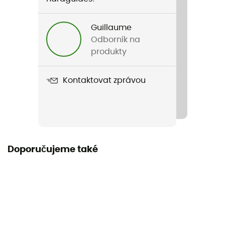
Pánské / Dámské
Guillaume
Hmotnost
Odborník na
1600 g
produkty
Název produktu
Kontaktovat zprávou
Detour Stainless Steel Kettle Cook Set
Materiál
Stainless steel
Doporučujeme také