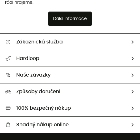
rádi hrajeme.
Další informace
Zákaznická služba
Nápověda a kontakt
Hardloop
Sledovat zásilku
Kdo jsme?
Vrácení zboží a peněz
Naše závazky
HardGuides
Průvodce velikostmi
Naše stopa
Naši Ambasadoři
Způsoby doručení
Second hand
HardGreen
100% bezpečný nákup
Snadný nákup online
Bezplatné dodání od 3500 Kč