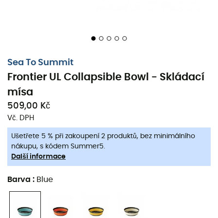
Sea To Summit
Frontier UL Collapsible Bowl - Skládací
mísa
509,00 Kč
Vč. DPH
Ušetřete 5 % při zakoupení 2 produktů, bez minimálního
nákupu, s kódem Summer5.
Další informace
Barva
:
Blue
Mísa
Sea To Summit Frontier UL Collapsible Bowl
je
skládací mísa, bez BPA a s pozoruhodnou lehkostí.