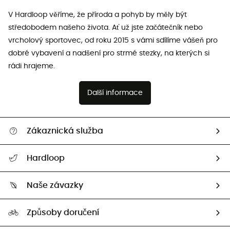
V Hardloop věříme, že příroda a pohyb by měly být
středobodem našeho života. Ať už jste začátečník nebo
vrcholový sportovec, od roku 2015 s vámi sdílíme vášeň pro
dobré vybavení a nadšení pro strmé stezky, na kterých si
rádi hrajeme.
Další informace
Zákaznická služba
Nápověda a kontakt
Hardloop
Sledovat zásilku
Kdo jsme?
Vrácení zboží a peněz
Naše závazky
HardGuides
Průvodce velikostmi
Naše stopa
Naši Ambasadoři
Způsoby doručení
Second hand