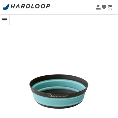
Letní akce 🔥 -5 % EXTRA při nákupu 2 produktů* s kódem
Summer5
-5% Extra - Kód Summer5