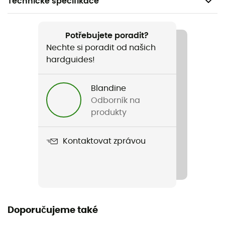
Technické specifikace
Doporučené pro
Kemping / Bivakování
Potřebujete poradit?
Nechte si poradit od našich
Pohlaví
hardguides!
Pánské / Dámské
Blandine
Hmotnost
Odborník na
82 g
produkty
Název produktu
Kontaktovat zprávou
Frontier UL Collapsible Bowl
Doporučujeme také