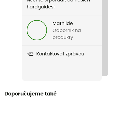
Pohlaví
hardguides!
Pánské
Mathilde
Hmotnost
Odborník na
335,4 g
produkty
Název produktu
Kontaktovat zprávou
MILLE GT Spring Fall LS jersey
Vlastnosti
Protection UPF 35
Použité technologie
Doporučujeme také
RX
Tepelná ochrana
Ano