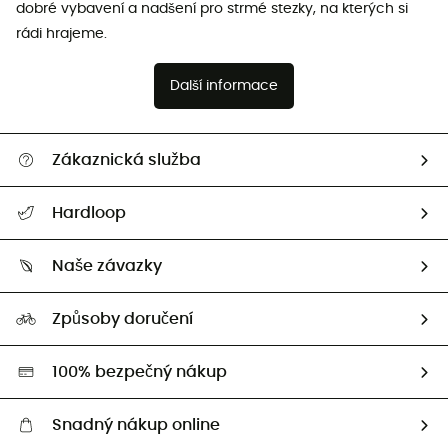
dobré vybavení a nadšení pro strmé stezky, na kterých si
rádi hrajeme.
Další informace
Zákaznická služba
Nápověda a kontakt
Hardloop
Sledovat zásilku
Kdo jsme?
Vrácení zboží a peněz
Naše závazky
HardGuides
Průvodce velikostmi
Naše stopa
Naši Ambasadoři
Způsoby doručení
Second hand
HardGreen
100% bezpečný nákup
Snadný nákup online