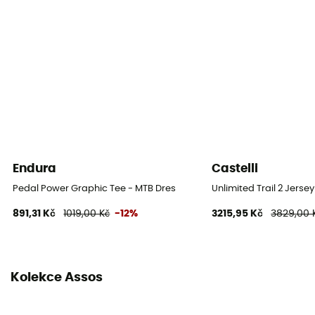
Rukávy
Dlouhé
Kapsy
3 kieszenie
Sezona
Autumn / Winter
Umístění zipu
Endura
Castelli
Zip intégral
Pedal Power Graphic Tee - MTB Dres
Unlimited Trail 2 Jerse
891,31 Kč
1019,00 Kč
-12%
3215,95 Kč
3829,00 
Materiály
78% polyester,12% élasthanne,10% polyamide
Vlastnost oděvu
Kolekce Assos
Prodyšný / Rychlé sušení