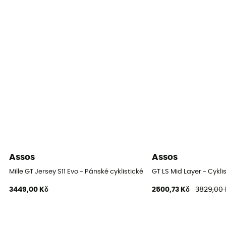
Assos
Assos
Mille GT Jersey S11 Evo - Pánské cyklistické dres
GT LS Mid Layer - Cykli
3449,00 Kč
2500,73 Kč
3829,00 