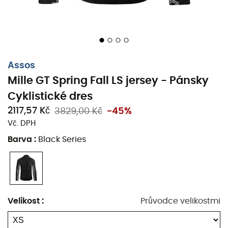
Assos
Mille GT Spring Fall LS jersey - Pánsky
Cyklistické dres
2117,57 Kč
3829,00 Kč
-45%
Vč. DPH
Barva
:
Black Series
Maillot Mille GT Spring Fall LS Jersey
od
Assos
pro
muže
je ideální
cyklistické dres
pro chladné a vlhké
podmínky.
Mille GT Spring Fall LS Jersey
nabízí pohodlí
Velikost
:
Průvodce velikostmi
bundy kombinované s
ochranou
proti
větru
a nízkým
teplotám.
Mille GT Spring Fall LS Jersey
má také trojité