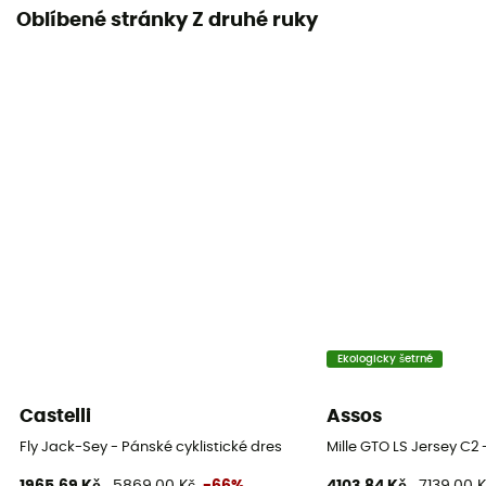
Oblíbené stránky Z druhé ruky
Ekologicky šetrné
Castelli
Assos
Fly Jack-Sey - Pánské cyklistické dres
Mille GTO LS Jersey C2 
1965,69 Kč
5869,00 Kč
-66%
4103,84 Kč
7139,00 