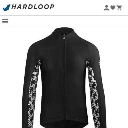
Letní akce 🔥 -5 % EXTRA při nákupu 2 produktů* s kódem
Summer5