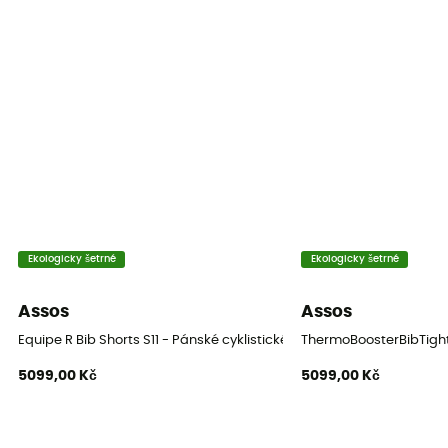
Ekologicky šetrné
Ekologicky šetrné
Assos
Assos
Equipe R Bib Shorts S11 - Pánské cyklistické kraťasy
ThermoBoosterBibTights
5099,00 Kč
5099,00 Kč