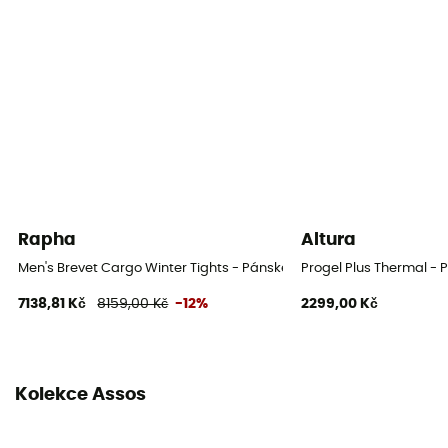
Délka výletů
Longer than 4h
Šle
Ano
Rapha
Altura
Men's Brevet Cargo Winter Tights - Pánské cyklistické kraťasy
Progel Plus Thermal - 
7138,81 Kč
8159,00 Kč
-12%
2299,00 Kč
Kolekce Assos