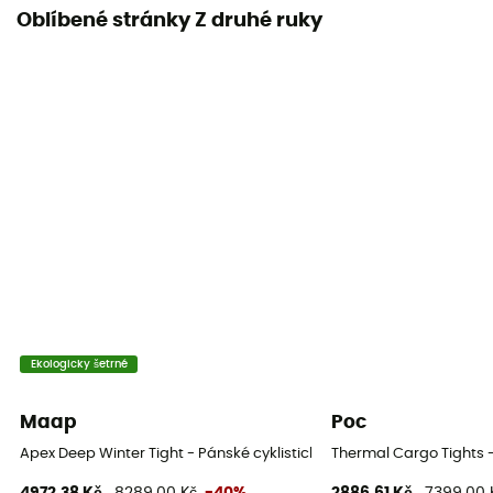
Oblíbené stránky Z druhé ruky
Ekologicky šetrné
Maap
Poc
Apex Deep Winter Tight - Pánské cyklistické kraťasy
Thermal Cargo Tights -
4972,38 Kč
8289,00 Kč
-40%
2886,61 Kč
7399,00 