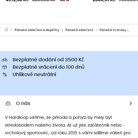
Pánske oblečeni a doplňky
Pánské oblečení
Pánské kraťasy
Pán
Bezplatné dodání od 3500 Kč
Bezplatné vrácení do 100 dnů
Uhlíkově neutrální
O nás
V Hardloop věříme, že příroda a pohyb by měly být
středobodem našeho života. Ať už jste začátečník nebo
vrcholový sportovec, od roku 2015 s vámi sdílíme vášeň pro