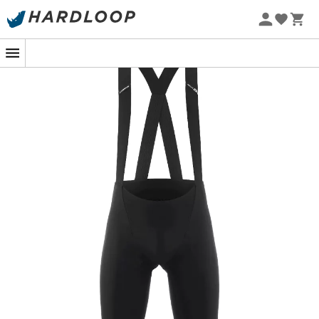
Letní akce 🔥 -5 % EXTRA při nákupu 2 produktů* s kódem
Summer5
Na klikatých cestách nebo cyklostezkách se
nan Mille
GT Bib Shorts S11
od
Assos
stává vaším nejlepším
spojencem pro kilometry radosti. Navržen pro vytrvalost,
tento vlajkový model ASSOS vám nabízí výjimečné
pohodlí, i během nejdelších jízd. S novou generací S11 se
setkáváme s hlavní textilií, která překvapí svou lehkostí a
robustností, přičemž zobrazuje intenzivní černou, která
nepochybně upoutá pozornost.
Ale nejde jen o vzhled. Ramínka rollBar, inspirovaná sérií
Racing, vám zajišťují bezchybnou stabilitu. Představte si
bezpečnostní postroj, ale pro vaše pohodlí! Tento
technický detail zaručuje, že nan zůstane na svém místě
bez ohledu na terén, který vás čeká. Je to jako mít
kopilota, který se stará o to, aby vše zůstalo na svém