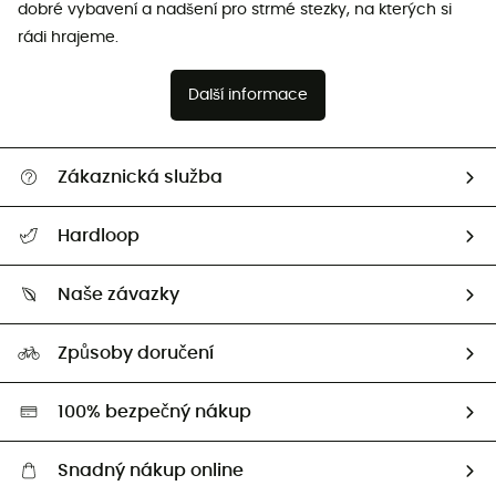
dobré vybavení a nadšení pro strmé stezky, na kterých si
rádi hrajeme.
Další informace
Zákaznická služba
Nápověda a kontakt
Hardloop
Sledovat zásilku
Kdo jsme?
Vrácení zboží a peněz
Naše závazky
HardGuides
Průvodce velikostmi
Naše stopa
Naši Ambasadoři
Způsoby doručení
Second hand
HardGreen
100% bezpečný nákup
Snadný nákup online