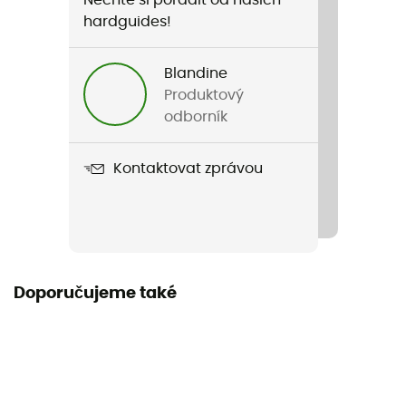
Pohlaví
hardguides!
Pánské
Blandine
Název produktu
Produktový
Mille GT Bib Shorts S11
odborník
Sezona
Kontaktovat zprávou
Jaro/léto
Materiály
84% poliester - 16% elastan
Vlastnost oděvu
Doporučujeme také
Prodyšný
Délka
Krátké