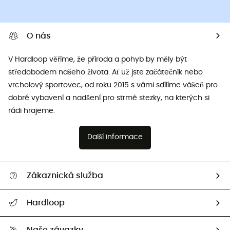
O nás
V Hardloop věříme, že příroda a pohyb by měly být
středobodem našeho života. Ať už jste začátečník nebo
vrcholový sportovec, od roku 2015 s vámi sdílíme vášeň pro
dobré vybavení a nadšení pro strmé stezky, na kterých si
rádi hrajeme.
Další informace
Zákaznická služba
Nápověda a kontakt
Hardloop
Sledovat zásilku
Kdo jsme?
Vrácení zboží a peněz