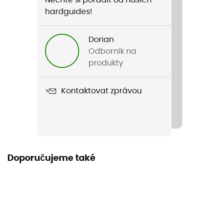
Pohlaví
hardguides!
Pánské
Dorian
Název produktu
Odborník na
MILLE GT 2/3 BibTights S11
produkty
Label
Kontaktovat zprávou
Zaručený původ v Evropě
Doporučujeme také