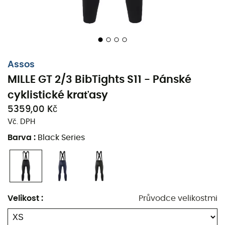
Assos
MILLE GT 2/3 BibTights S11 - Pánské
cyklistické kraťasy
5359,00 Kč
Vč. DPH
Na klikatých cestách zamlženého venkova nebo při
Barva
:
Black Series
stoupání na alpský průsmyk je
nan MILLE GT 2/3
BibTights S11
od Assos vaším spojencem pro
nezapomenutelné cyklistické dobrodružství. Navržen s
textilem POLAR, tento nan pro střední sezónu vás obklopí
jemným a regulovaným teplem. Tato tkanina, z poloviny
Velikost
:
Průvodce velikostmi
vyrobená z recyklovaných zdrojů, dokazuje, že výkon a
udržitelnost mohou šlapat společně bez kompromisů.