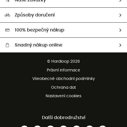
Naše závazky
HardGuides
Průvodce velikostmi
Naše stopa
Naši Ambasadoři
Způsoby doručení
Second hand
HardGreen
100% bezpečný nákup
Snadný nákup online
Bezplatné dodání od 3500 Kč
© Hardloop 2026
Bezplatné vrácení do 100 dnů
Právní informace
Bezplatná zákaznická služba
Všeobecné obchodní podmínky
Ochrana dat
Nastavení cookies
Další dobrodružství