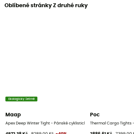
Oblíbené stránky Z druhé ruky
Ekologicky šetrné
Maap
Poc
Apex Deep Winter Tight - Pánské cyklistické kraťasy
Thermal Cargo Tights -
4972,38 Kč
8289,00 Kč
-40%
2886,61 Kč
7399,00 