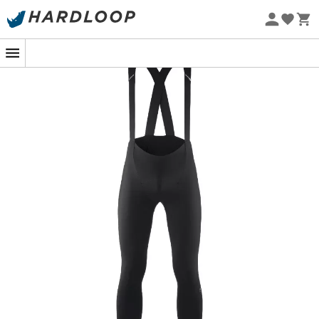
Letní akce 🔥 -5 % EXTRA při nákupu 2 produktů* s kódem
Summer5
Ekologicky šetrné