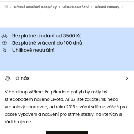
Dětské oblečeni a doplňky
Dětské oblečení
Dětské kalhoty
Dětsk
Bezplatné dodání od 3500 Kč
Bezplatné vrácení do 100 dnů
Uhlíkově neutrální
O nás
V Hardloop věříme, že příroda a pohyb by měly být
středobodem našeho života. Ať už jste začátečník nebo
vrcholový sportovec, od roku 2015 s vámi sdílíme vášeň pro
dobré vybavení a nadšení pro strmé stezky, na kterých si
rádi hrajeme.