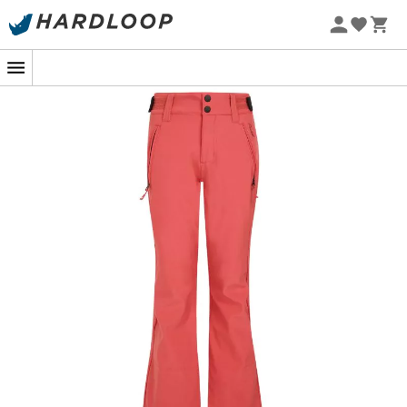
Letní akce 🔥 -5 % EXTRA při nákupu 2 produktů* s kódem
Summer5
-5% Extra - Kód Summer5