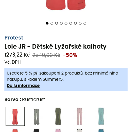
Protest
Lole JR - Dětské Lyžařské kalhoty
1273,22 Kč
2549,00 Kč
-50%
Vč. DPH
Ušetřete 5 % při zakoupení 2 produktů, bez minimálního
nákupu, s kódem Summer5.
Další informace
Barva
:
Rusticrust
Lole JR
, navržený značkou
Protest
, jsou
lyžařské kalhoty