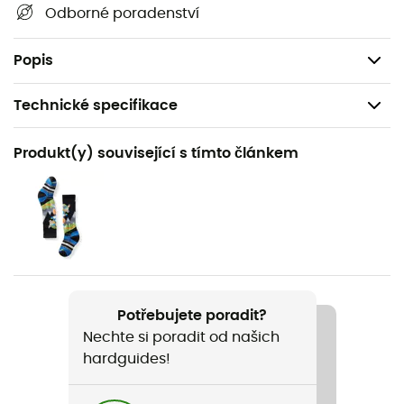
Přiléhavý střih
Odborné poradenství
YKK zip
Stretch materiál
Popis
Technické specifikace
Doporučené pro
Produkt(y) související s tímto článkem
Alpské lyžování
Pohlaví
Dětské
Název produktu
Lole JR
Potřebujete poradit?
Nechte si poradit od našich
Nepromokavost
hardguides!
Ano