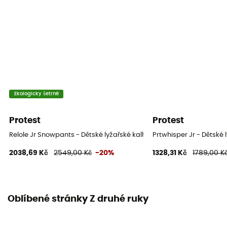
Ekologicky šetrné
Protest
Protest
Relole Jr Snowpants - Dětské lyžařské kalhoty
Prtwhisper Jr - Dětské 
2038,69 Kč
2549,00 Kč
-20%
1328,31 Kč
1789,00 K
Oblíbené stránky Z druhé ruky