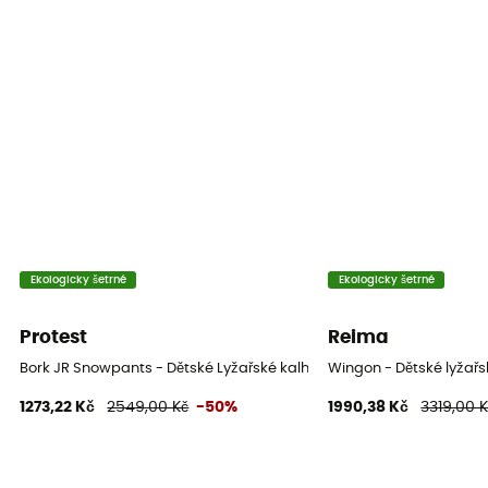
Ekologicky šetrné
Ekologicky šetrné
Protest
Reima
Bork JR Snowpants - Dětské Lyžařské kalhoty
Wingon - Dětské lyžařs
1273,22 Kč
2549,00 Kč
-50%
1990,38 Kč
3319,00 