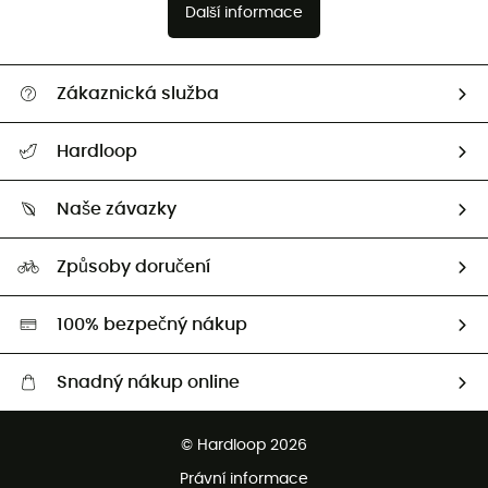
Další informace
Zákaznická služba
Nápověda a kontakt
Hardloop
Sledovat zásilku
Kdo jsme?
Vrácení zboží a peněz
Naše závazky
HardGuides
Průvodce velikostmi
Naše stopa
Naši Ambasadoři
Způsoby doručení
Second hand
HardGreen
100% bezpečný nákup
Snadný nákup online
Bezplatné dodání od 3500 Kč
© Hardloop 2026
Bezplatné vrácení do 100 dnů
Právní informace