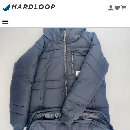
Letní akce 🔥 -5 % EXTRA při nákupu 2 produktů* s kódem
Summer5
Ekologicky šetrné
Z druhé ruky