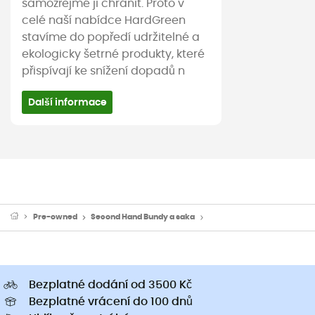
samozřejmé ji chránit. Proto v
celé naší nabídce HardGreen
stavíme do popředí udržitelné a
ekologicky šetrné produkty, které
přispívají ke snížení dopadů n
Další informace
Pre-owned
Second Hand Bundy a saka
Second Hand Péřové bundy
Bezplatné dodání od 3500 Kč
Bezplatné vrácení do 100 dnů