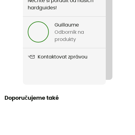
Nechte si poradit od našich
Název produktu
hardguides!
Prtadorey
Guillaume
Label
Odborník na
Second hand
produkty
Dobry
Kontaktovat zprávou
Velmi dobrý stav
Doporučujeme také