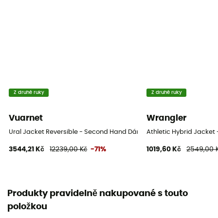
Z druhé ruky
Z druhé ruky
Vuarnet
Wrangler
Ural Jacket Reversible - Second Hand Dámská péřova - Vícebarevn
Athletic Hybrid Jacke
3544,21 Kč
12239,00 Kč
-71%
1019,60 Kč
2549,00 
Produkty pravidelně nakupované s touto
položkou