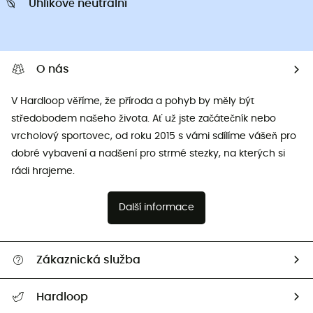
Uhlíkově neutrální
O nás
V Hardloop věříme, že příroda a pohyb by měly být
středobodem našeho života. Ať už jste začátečník nebo
vrcholový sportovec, od roku 2015 s vámi sdílíme vášeň pro
dobré vybavení a nadšení pro strmé stezky, na kterých si
rádi hrajeme.
Další informace
Zákaznická služba
Nápověda a kontakt
Hardloop
Sledovat zásilku