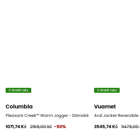
Z druhé ruky
Z druhé ruky
Columbia
Vuarnet
Pleasant Creek™ Warm Jogger - Dámské tepláky Jogger
Aral Jacket Reversibl
1071,74 Kč
2169,00 Kč
-50%
3545,74 Kč
11479,00