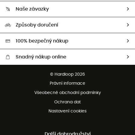
Kdo jsme?
Vrácení zboží a peněz
Naše závazky
HardGuides
Průvodce velikostmi
Naše stopa
Naši Ambasadoři
Způsoby doručení
Second hand
HardGreen
100% bezpečný nákup
Snadný nákup online
Bezplatné dodání od 3500 Kč
© Hardloop 2026
Bezplatné vrácení do 100 dnů
Právní informace
Bezplatná zákaznická služba
Všeobecné obchodní podmínky
Ochrana dat
Nastavení cookies
Další dobrodružství