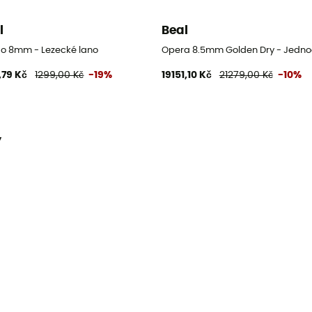
l
Beal
o 8mm - Lezecké lano
Opera 8.5mm Golden Dry - Jedno
,79 Kč
1299,00 Kč
-19%
19151,10 Kč
21279,00 Kč
-10%
y