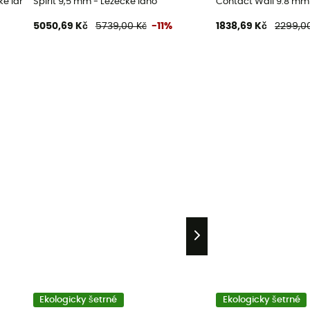
ké lano
Spirit 9,5 mm - Lezecké lano
Contact Wall 9.8 mm 
5050,69 Kč
5739,00 Kč
-11%
1838,69 Kč
2299,0
Ekologicky šetrné
Ekologicky šetrné