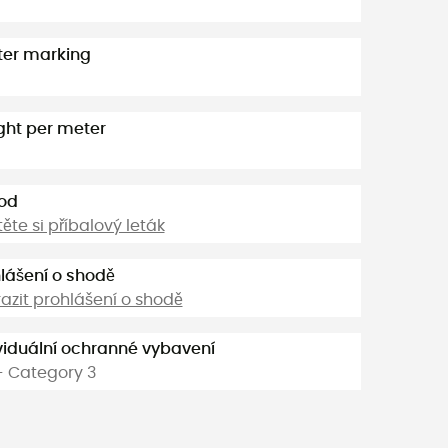
ter marking
ht per meter
od
těte si příbalový leták
lášení o shodě
azit prohlášení o shodě
viduální ochranné vybavení
- Category 3