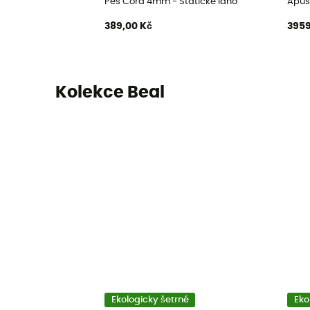
Pes Cord 4mm - Statické lano
Apus
389,00 Kč
3959
Kolekce Beal
Ekologicky šetrné
Eko