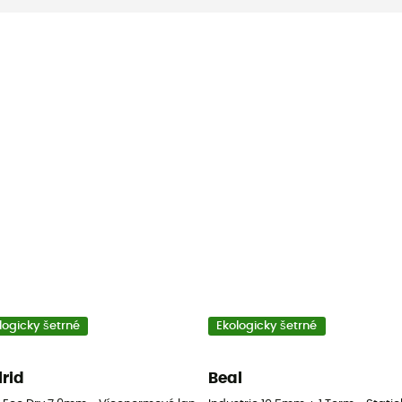
logicky šetrné
Ekologicky šetrné
lrid
Beal