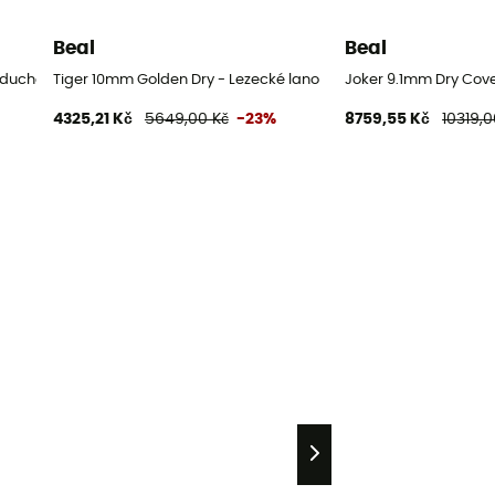
Beal
Beal
duché lano
Tiger 10mm Golden Dry - Lezecké lano
Joker 9.1mm Dry Cove
4325,21 Kč
5649,00 Kč
-23%
8759,55 Kč
10319,0