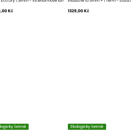
 Eco Dry 7,9mm - Vícenormové lano
Industrie 10.5mm + 1 Term - Static
,00 Kč
1329,00 Kč
logicky šetrné
Ekologicky šetrné