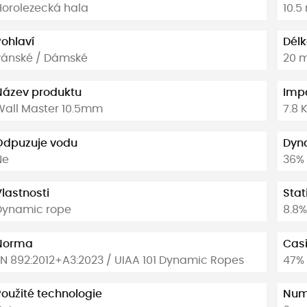
Horolezecká hala
10.
Pohlaví
Dél
Pánské / Dámské
20 m
Název produktu
Impa
Wall Master 10.5mm
7.8 
Odpuzuje vodu
Dyn
Ne
36%
lastnosti
Stat
Dynamic rope
8.8%
Norma
Casi
EN 892:2012+A3:2023 / UIAA 101 Dynamic Ropes
47%
Použité technologie
Numb