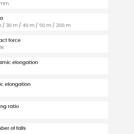
5 mm
ka
 / 30 m / 40 m / 50 m / 200 m
ct force
KN
amic elongation
ic elongation
ng ratio
er of falls