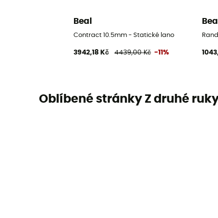
Beal
Bea
Contract 10.5mm - Statické lano
Rand
3942,18 Kč
4439,00 Kč
-11%
1043
Oblíbené stránky Z druhé ruk