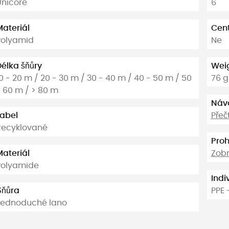
Unicore
6
Materiál
Cen
Polyamid
Ne
Délka šňůry
Weig
0 - 20 m / 20 - 30 m / 30 - 40 m / 40 - 50 m / 50
76 g
- 60 m / > 80 m
Náv
Label
Přeč
Recyklované
Proh
Materiál
Zobr
Polyamide
Indi
Šňůra
PPE 
Jednoduché lano