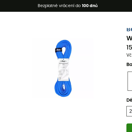
etní akce 🔥 -5 % EXTRA při nákupu 2 produktů* s kódem Summe
Bezplatné vrácení do
100 dnů
Ekologicky šetrné
B
W
1
Vč
B
Dé