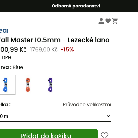
r5
Odborné poradenství
Lezecké
Lezecká lana
eal
all Master 10.5mm - Lezecké lano
500,99 Kč
1769,00 Kč
-15%
. DPH
arva
:
Blue
lka
:
Průvodce velikostmi
Přidat do košíku