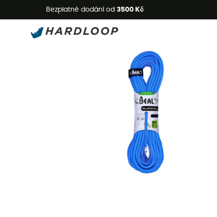
L
Bezplatné dodání od
3500 Kč