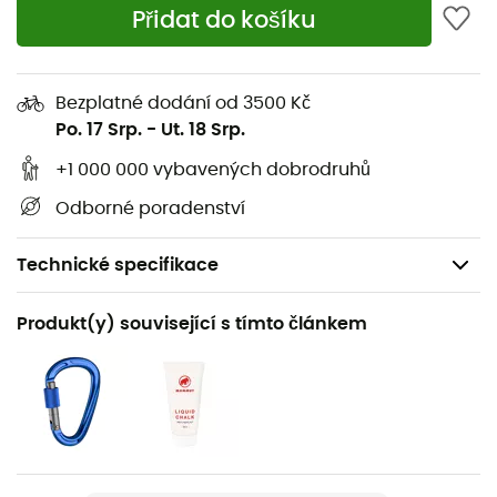
Přidat do košíku
Bezplatné dodání od 3500 Kč
Po. 17 Srp.
-
Ut. 18 Srp.
+1 000 000 vybavených dobrodruhů
Odborné poradenství
Technické specifikace
Doporučené pro
Produkt(y) související s tímto článkem
Sportovní lezení / Sportovní lezení / Lezení v hale
Hmotnost
80 g
Název produktu