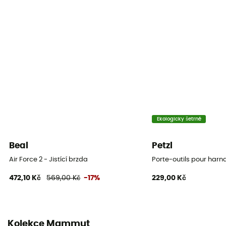
Asistované brzdění
Ano
Ekologicky šetrné
Beal
Petzl
Air Force 2 - Jistící brzda
Porte-outils pour harna
472,10 Kč
569,00 Kč
-17%
229,00 Kč
Kolekce Mammut