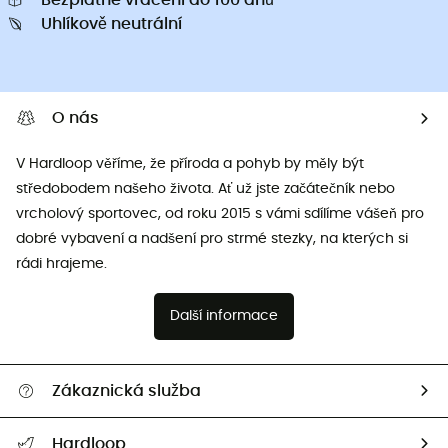
Bezplatné vrácení do 100 dnů
Uhlíkově neutrální
O nás
V Hardloop věříme, že příroda a pohyb by měly být
středobodem našeho života. Ať už jste začátečník nebo
vrcholový sportovec, od roku 2015 s vámi sdílíme vášeň pro
dobré vybavení a nadšení pro strmé stezky, na kterých si
rádi hrajeme.
Další informace
Zákaznická služba
Nápověda a kontakt
Hardloop