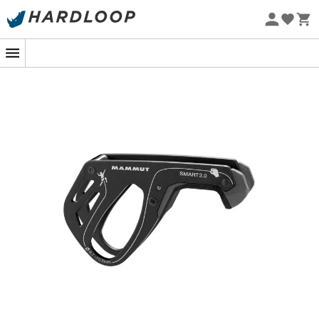
Letní akce 🔥 -5 % EXTRA při nákupu 2 produktů* s kódem
Summer5
Ekologicky šetrné