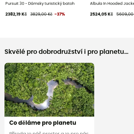
Pursuit 30 - Dámsky turistický batoh
Albula In Hooded Jack
2382,19 Kč
3829,00 Kč
-37%
2524,05 Kč
5609,00
Skvělé pro dobrodružství i pro planetu…
Co děláme pro planetu
Příroda je náš prostor a je pro nás