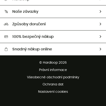
Sledovat zásilku
Kdo jsme?
Vrácení zboží a peněz
Naše závazky
HardGuides
Průvodce velikostmi
Naše stopa
Naši Ambasadoři
Způsoby doručení
Second hand
HardGreen
100% bezpečný nákup
Snadný nákup online
Bezplatné dodání od 3500 Kč
© Hardloop 2026
Bezplatné vrácení do 100 dnů
Právní informace
Bezplatná zákaznická služba
Všeobecné obchodní podmínky
Ochrana dat
Nastavení cookies