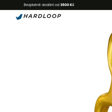
L
Bezplatné dodání od
3500 Kč