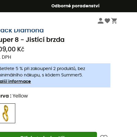
r5
Odborné poradenství
Lezecké
Lezecké vybavení
Poloautomatická jistítka
lack Diamond
uper 8 - Jistící brzda
09,00 Kč
. DPH
šetřete 5 % při zakoupení 2 produktů, bez
inimálního nákupu, s kódem Summer5.
alší informace
arva
:
Yellow