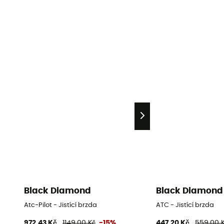
Black Diamond
Black Diamond
Atc-Pilot - Jistící brzda
ATC - Jistící brzda
972,43 Kč
1149,00 Kč
-15%
447,20 Kč
559,00 