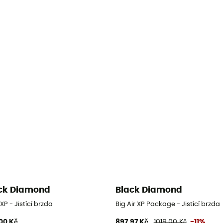
ck Diamond
Black Diamond
P - Jistící brzda
Big Air XP Package - Jistící brzda
00 Kč
897,97 Kč
1019,00 Kč
-11%