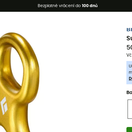
etní akce 🔥 -5 % EXTRA při nákupu 2 produktů* s kódem Summe
Bezplatné vrácení do
100 dnů
-5% Extra - Kód Summer5
B
S
5
Vč
U
m
D
B