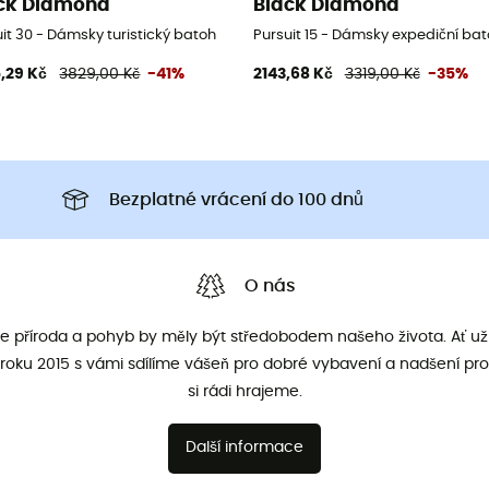
ck Diamond
Black Diamond
it 30 - Dámsky turistický batoh
Pursuit 15 - Dámsky expediční ba
,29 Kč
3829,00 Kč
-41%
2143,68 Kč
3319,00 Kč
-35%
Bezplatné vrácení do 100 dnů
O nás
že příroda a pohyb by měly být středobodem našeho života. Ať už 
roku 2015 s vámi sdílíme vášeň pro dobré vybavení a nadšení pro
si rádi hrajeme.
Další informace