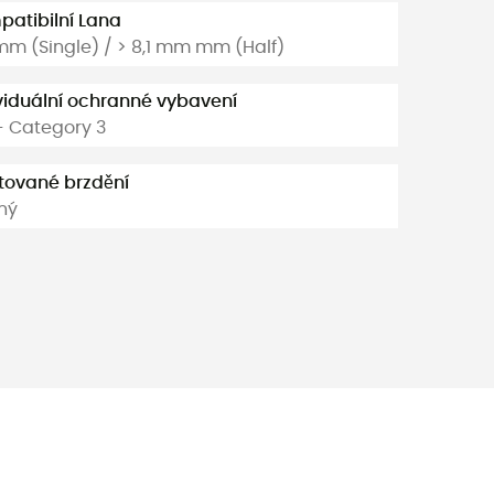
atibilní Lana
 mm (Single) / > 8,1 mm mm (Half)
viduální ochranné vybavení
- Category 3
tované brzdění
ný