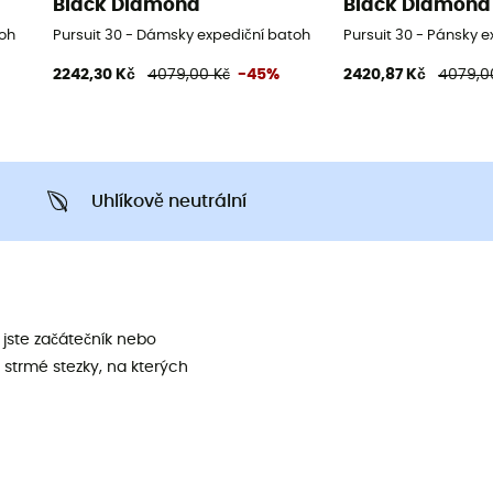
Black Diamond
Black Diamond
toh
Pursuit 30 - Dámsky expediční batoh
Pursuit 30 - Pánsky 
2242,30 Kč
4079,00 Kč
-45%
2420,87 Kč
4079,0
Uhlíkově neutrální
jste začátečník nebo
 strmé stezky, na kterých