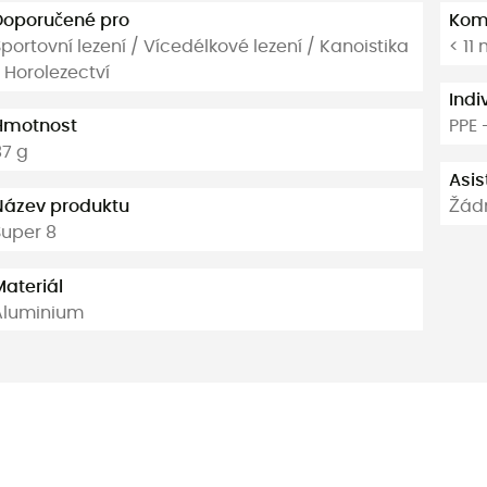
Doporučené pro
Komp
portovní lezení / Vícedélkové lezení / Kanoistika
< 11
 Horolezectví
Indi
Hmotnost
PPE 
87 g
Asis
Název produktu
Žád
Super 8
Materiál
Aluminium