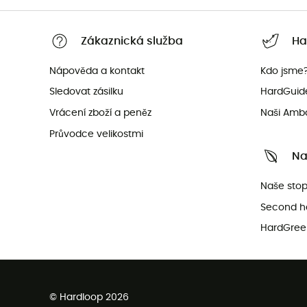
Zákaznická služba
Ha
Nápověda a kontakt
Kdo jsme
Sledovat zásilku
HardGuid
Vrácení zboží a peněz
Naši Amb
Průvodce velikostmi
Na
Naše sto
Second h
HardGree
© Hardloop 2026