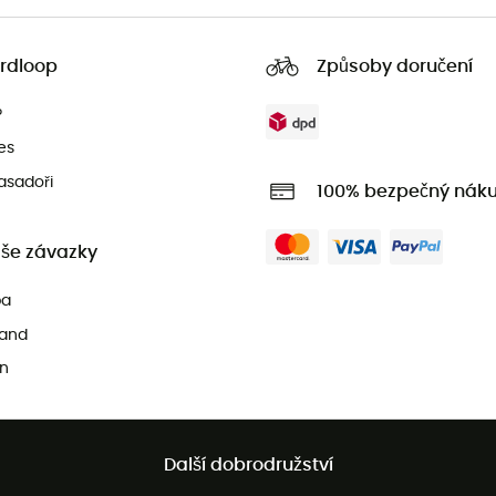
rdloop
Způsoby doručení
?
es
asadoři
100% bezpečný nák
še závazky
pa
and
n
Další dobrodružství