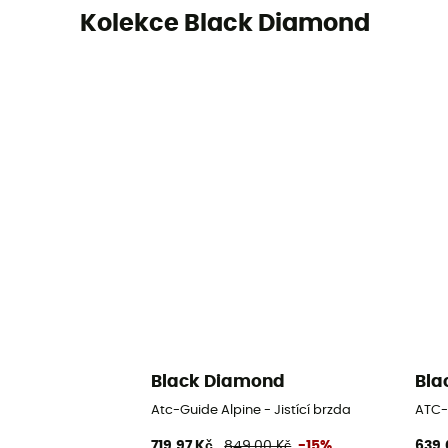
Kolekce Black Diamond
Black Diamond
Bla
Atc-Guide Alpine - Jistící brzda
ATC-X
719,97 Kč
849,00 Kč
-15%
639,