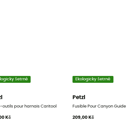
logicky šetrné
Ekologicky šetrné
zl
Petzl
-outils pour harnais Caritool
Fusible Pour Canyon Guide
00 Kč
209,00 Kč