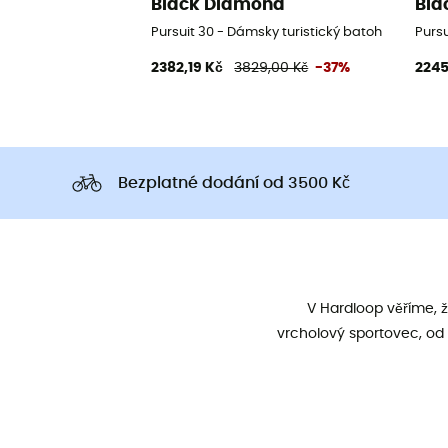
Black Diamond
Bla
Pursuit 30 - Dámsky turistický batoh
Pursu
2382,19 Kč
3829,00 Kč
-37%
2245
Bezplatné dodání od 3500 Kč
V Hardloop věříme, 
vrcholový sportovec, od 