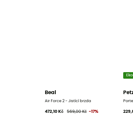
Eko
Beal
Pet
Air Force 2 - Jistící brzda
Porte
472,10 Kč
569,00 Kč
-17%
229,