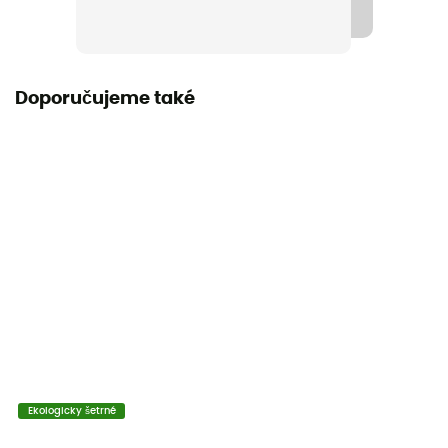
Kompatibilní Lana
7 - 10 mm (Single / Half / Twin)
Doporučujeme také
Návod
Přečtěte si příbalový leták
Individuální ochranné vybavení
PPE - Category 3
Asistované brzdění
Žádný
Ekologicky šetrné