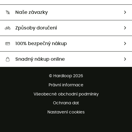
Sledovat zásilku
Kdo jsme?
Vrácení zboží a peněz
Naše závazky
HardGuides
Průvodce velikostmi
Naše stopa
Naši Ambasadoři
Způsoby doručení
Second hand
HardGreen
100% bezpečný nákup
Snadný nákup online
Bezplatné dodání od 3500 Kč
© Hardloop 2026
Bezplatné vrácení do 100 dnů
Právní informace
Bezplatná zákaznická služba
Všeobecné obchodní podmínky
Ochrana dat
Nastavení cookies