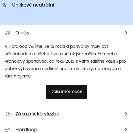
Uhlíkově neutrální
O nás
V Hardloop věříme, že příroda a pohyb by měly být
středobodem našeho života. Ať už jste začátečník nebo
vrcholový sportovec, od roku 2015 s vámi sdílíme vášeň pro
dobré vybavení a nadšení pro strmé stezky, na kterých si
rádi hrajeme.
Další informace
Zákaznická služba
Nápověda a kontakt
Hardloop