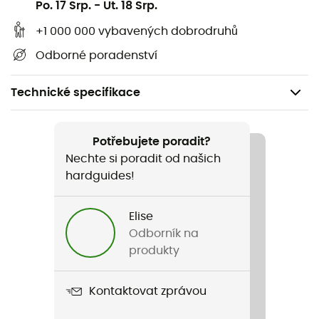
Po. 17 Srp.
-
Ut. 18 Srp.
+1 000 000 vybavených dobrodruhů
Odborné poradenství
Technické specifikace
Doporučené pro
Sportovní lezení / Vícedélkové lezení / Horolezectví /
Potřebujete poradit?
Lezení v hale
Nechte si poradit od našich
hardguides!
Hmotnost
73 g
Elise
Odborník na
Název produktu
produkty
Air Force 2
Kontaktovat zprávou
Materiál
Aluminium