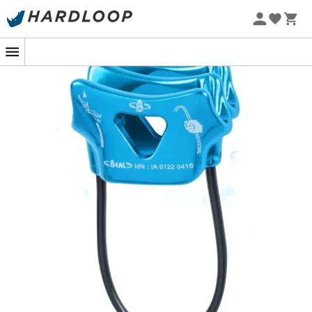
Letní akce 🔥 -5 % EXTRA při nákupu 2 produktů* s kódem
Summer5