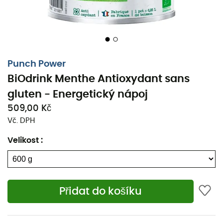
Jedna nádoba o objemu 600 g
(z toho 100 g
zdarma)
BiOdrinku = 7,5 l energetického nápoje.
Složení
: na 100 g / na porci (40 g)
Punch Power
Energie (kcal) : 390 / 156
BiOdrink Menthe Antioxydant sans
Energie (kj) : 1657 / 663
gluten - Energetický nápoj
Bílkoviny (g) : <1,0 / < 1,0
509,00 Kč
Sacharidy (g) : 97,3 / 38,9
Vč. DPH
z toho cukry (g) : 51,1 / 20,4
Tuky (g) : <0,1 / < 0,1
Velikost
:
z toho nasycené mastné kyseliny (g) : <0,1 / <
0,1
Sůl (g) : 0,5 / 0,2
Přidat do košíku
Sodík (mg) : 181 / 72,4
Vitamín B1 (mg) : 1,0 / 0,4
Vitamín C (mg) : 100 / 40