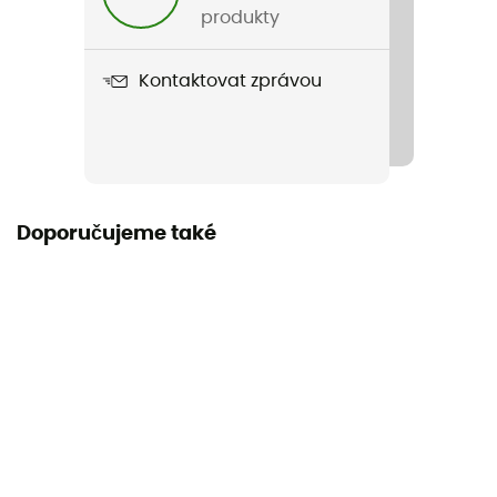
Název produktu
produkty
BiOdrink Menthe Antioxydant sans gluten
Kontaktovat zprávou
Label
Bio / Zaručený původ v Evropě
Výživa
Během výkonu
Doporučujeme také