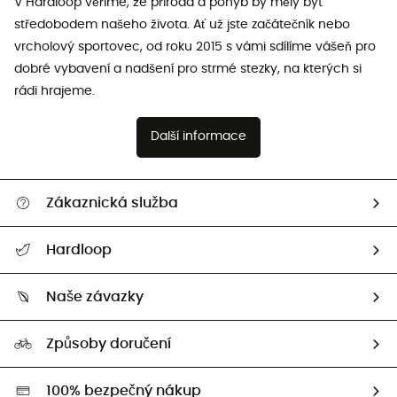
V Hardloop věříme, že příroda a pohyb by měly být
středobodem našeho života. Ať už jste začátečník nebo
vrcholový sportovec, od roku 2015 s vámi sdílíme vášeň pro
dobré vybavení a nadšení pro strmé stezky, na kterých si
rádi hrajeme.
Další informace
Zákaznická služba
Nápověda a kontakt
Hardloop
Sledovat zásilku
Kdo jsme?
Vrácení zboží a peněz
Naše závazky
HardGuides
Průvodce velikostmi
Naše stopa
Naši Ambasadoři
Způsoby doručení
Second hand
HardGreen
100% bezpečný nákup