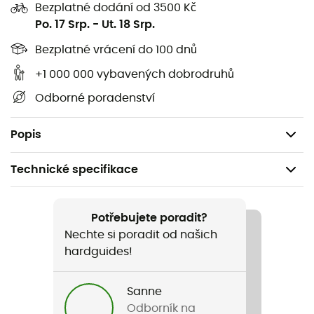
Bezplatné dodání od 3500 Kč
Po. 17 Srp.
-
Ut. 18 Srp.
Ingredience
:
Bezplatné vrácení do 100 dnů
Maltodextriny*, sacharóza*, fruktóza, přírodní aroma
máty, sůl, sušený extrakt z aceroly (Malpighia punicifolia
+1 000 000 vybavených dobrodruhů
L.), vitamín B1.
Odborné poradenství
* Pochází z ekologického zemědělství. Certifikováno
Ecocert SAS F32600.
Popis
Technické specifikace
Doporučené pro
Pěší turistika / Nordic walking / Trail / Běh /
Potřebujete poradit?
Skialpinismus / Triatlon
Nechte si poradit od našich
hardguides!
Hmotnost
600 g
Sanne
Odborník na