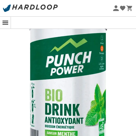
kompenzoval ztráty vody během fyzické aktivity, aniž by
Letní akce 🔥 -5 % EXTRA při nákupu 2 produktů* s kódem
způsobil zažívací potíže. Energetický nápoj BiOdrink s
Summer5
mátou je zvláště doporučován pro dodání postupné
Ekologicky šetrné
energie během vytrvalostních sportovních aktivit.
Lehká mátová chuť je obzvláště příjemná, když je
venkovní teplota vysoká, a je pak velmi osvěžující.Punch
Power,
nejpřirozenější francouzská značka ve
sportovním prostředí
, působí téměř 20 let v oblasti
sportovní výživy. Jejím jediným cílem je splnit očekávání
všech sportovců kombinací
kvality, účinnosti a
tolerance
spojené s
nepřekonatelnými chuťovými
vlastnostmi
.
Rady pro přípravu a použití
:
Konzumujte
v malých doušcích po celou dobu
námahy
v množství 1/2 litru za hodinu. Nebojte se
nápoj více ředit v případě vysokého tepla,
Rozpusťte 3 odměrky, tj. 40 g v 1/2 l vody,