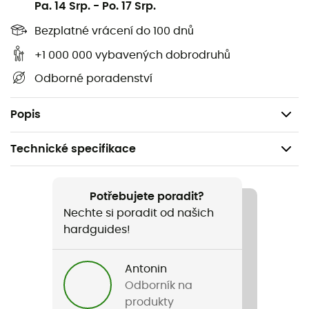
Sacharóza*, maltodextriny*, fruktóza, mléčná bílkovina,
Pa. 14 Srp.
-
Po. 17 Srp.
větvené aminokyseliny (L-Leucin, L-Isoleucin, L-Valin,
Bezplatné vrácení do 100 dnů
emulgátor: sójový lecitin), přírodní citronová příchuť s
dalšími přírodními příchutěmi, sůl, citronan hořečnatý,
+1 000 000 vybavených dobrodruhů
vitamíny C, E, B1, B6.
Odborné poradenství
*Pochází z ekologického zemědělství. Certifikováno
Ecocert S.A.S. F. 32600.
Popis
Technické specifikace
Doporučené pro
Pěší turistika / Nordic walking / Trail / Běh /
Potřebujete poradit?
Skialpinismus / Triatlon
Nechte si poradit od našich
hardguides!
Hmotnost
500 g
Antonin
Odborník na
Název produktu
produkty