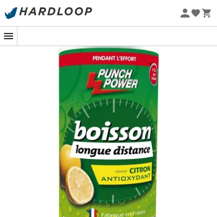
oblasti sportu
, působí již více než 20 let v oblasti
Letní akce 🔥 -5 % EXTRA při nákupu 2 produktů* s kódem
Summer5
sportovní výživy. Jejím jediným cílem je uspokojit
potřeby všech sportovců kombinací
kvality, účinnosti a
Ekologicky šetrné
tolerance
spojených s
jedinečnými chuťovými
vlastnostmi
.
Pokyny pro přípravu a použití
:
Konzumujte
po malých doušcích po celou dobu
námahy
v množství 1/2 litru za hodinu. V případě
velkého horka neváhejte nápoj více naředit.
Rozpusťte 3 odměrky, tj. 40 g, v 1/2 l vody.
Jedna nádoba 500 g BiOdrink = 6,25 l
energetického nápoje
Složení
: na 100 g / na porci (40 g)
Energie (kcal): 362 / 145
Energie (kj): 1673 / 669