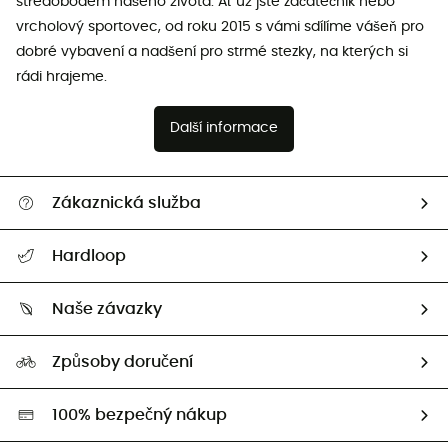
středobodem našeho života. Ať už jste začátečník nebo
vrcholový sportovec, od roku 2015 s vámi sdílíme vášeň pro
dobré vybavení a nadšení pro strmé stezky, na kterých si
rádi hrajeme.
Další informace
Zákaznická služba
Nápověda a kontakt
Hardloop
Sledovat zásilku
Kdo jsme?
Vrácení zboží a peněz
Naše závazky
HardGuides
Průvodce velikostmi
Naše stopa
Naši Ambasadoři
Způsoby doručení
Second hand
HardGreen
100% bezpečný nákup