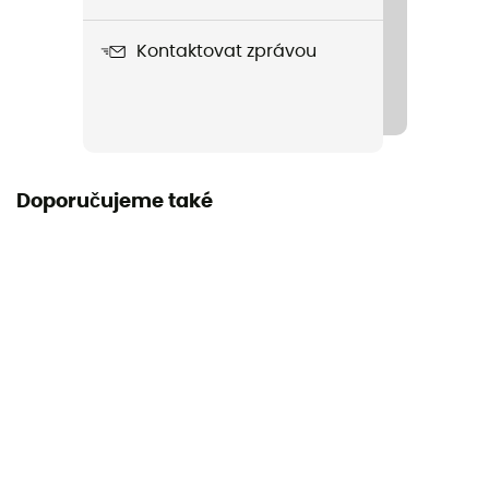
Boisson énergétique longue distance antioxydant
Citron 500g
Kontaktovat zprávou
Label
Bio / Zaručený původ v Evropě
Výživa
Během výkonu
Doporučujeme také