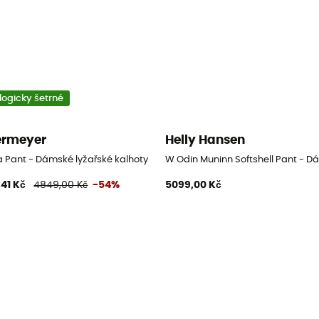
logicky šetrné
rmeyer
Helly Hansen
a Pant - Dámské lyžařské kalhoty
W Odin Muninn Softshell Pant - D
,41 Kč
4849,00 Kč
-54%
5099,00 Kč