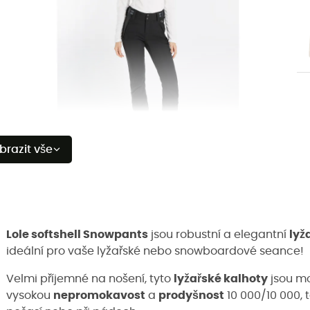
brazit vše
Lole softshell Snowpants
jsou robustní a elegantní
lyž
ideální pro vaše lyžařské nebo snowboardové seance!
Velmi příjemné na nošení, tyto
lyžařské kalhoty
jsou m
vysokou
nepromokavost
a
prodyšnost
10 000/10 000, t