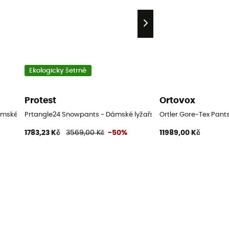
Ekologicky šetrné
Protest
Ortovox
ámské lyžařské kalhoty
Prtangle24 Snowpants - Dámské lyžařské kalhoty
Ortler Gore-Tex Pants
1783,23 Kč
3569,00 Kč
-50%
11989,00 Kč