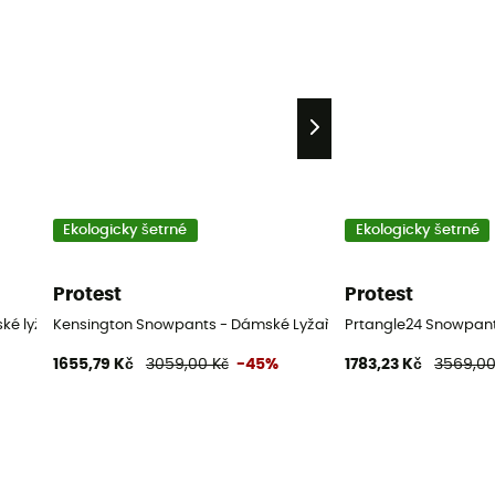
Ekologicky šetrné
Ekologicky šetrné
Protest
Protest
é lyžařské kalhoty
Kensington Snowpants - Dámské Lyžařské kalhoty
Prtangle24 Snowpant
1655,79 Kč
3059,00 Kč
-45%
1783,23 Kč
3569,00