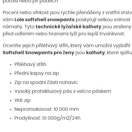
počasí nebo při pádech.
Pocení nebo vlhkost jsou rychle přenášeny z vnitřní vrst
vám
Lole softshell snowpants
poskytují velkou volnos
námahy. Tyto
technické lyžařské kalhoty
jsou zesíleny
před odřením nebo hranami lyží pro lepší trvanlivost.
Oceníte jejich přiléhavý střih, který vám umožní vyjádřit
Softshell Snowpants pro ženy
jsou
kalhoty
, které spl
Přiléhavý střih
Přední kapsy na zip
Zip na spodní části nohavic
Vysoký protiskluzový pás s velcro páskem
YKK zip
Nepromokavost: 10 000 mm
Prodyšnost: 10 000g/m2/24h