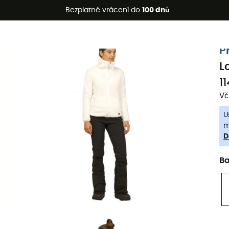
etní akce 🔥 -5 % EXTRA při nákupu 2 produktů* s kódem Summe
Bezplatné vrácení do
100 dnů
-5% Extra - Kód Summer5
P
L
1
Vč
U
m
D
B