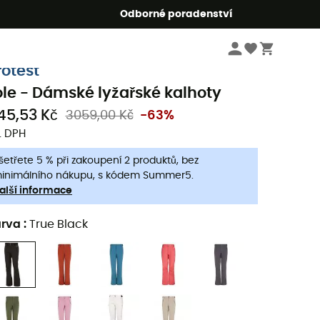
r5
Odborné poradenství
Dámske oblečeni a doplňky
Dámské oblečení
Dámské kalhoty
Dámské
rotest
ole - Dámské lyžařské kalhoty
145,53 Kč
3059,00 Kč
-63%
. DPH
šetřete 5 % při zakoupení 2 produktů, bez
inimálního nákupu, s kódem Summer5.
alší informace
arva
:
True Black