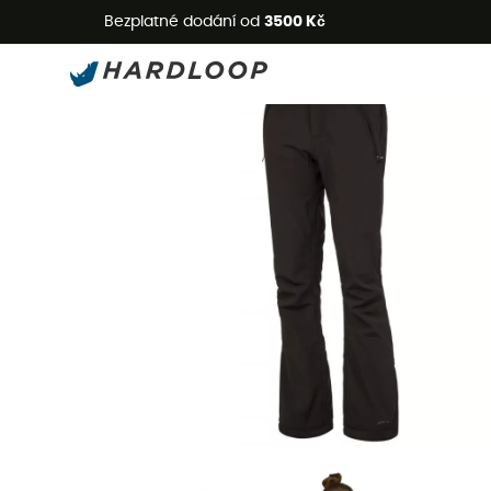
L
Bezplatné dodání od
3500 Kč