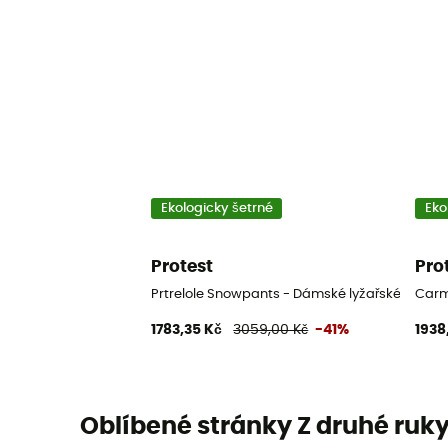
Ekologicky šetrné
Eko
Protest
Pro
Prtrelole Snowpants - Dámské lyžařské kalhot
Carm
1783,35 Kč
3059,00 Kč
-41%
1938
Oblíbené stránky Z druhé ruk