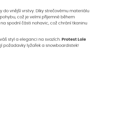
vy do vnější vrstvy. Díky strečovému materiálu
t pohybu, což je velmi příjemné během
 na spodní části nohavic, což chrání tkaninu
 váš styl a eleganci na svazích.
Protest Lole
ňují požadavky lyžařek a snowboardistek!