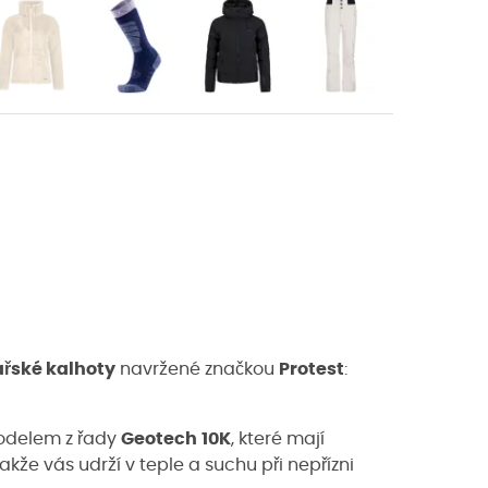
ařské kalhoty
navržené značkou
Protest
:
odelem z řady
Geotech
10K
, které mají
akže vás udrží v teple a suchu při nepřízni