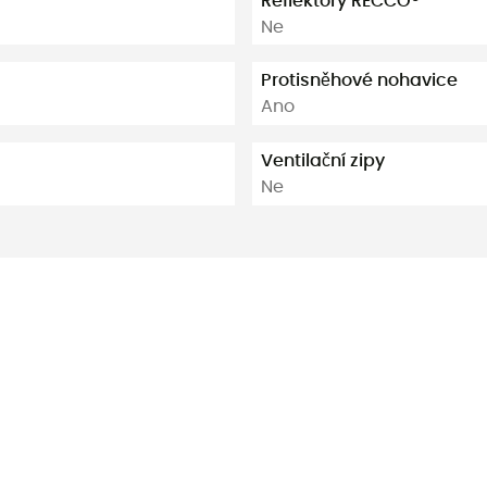
Reflektory RECCO®
Ne
Protisněhové nohavice
Ano
Ventilační zipy
Ne