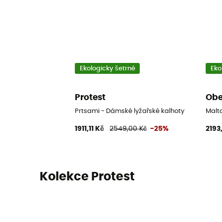
Ekologicky šetrné
Eko
Protest
Obe
Prtsami - Dámské lyžařské kalhoty
Malt
1911,11 Kč
2549,00 Kč
-25%
2193
Kolekce Protest