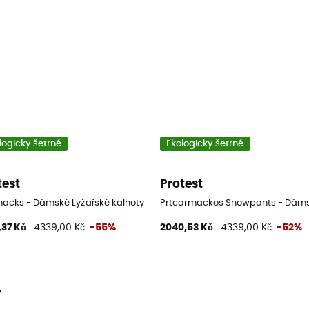
logicky šetrné
Ekologicky šetrné
test
Protest
y
acks - Dámské Lyžařské kalhoty
Prtcarmackos Snowpants - Dámsk
,37 Kč
4339,00 Kč
-55%
2040,53 Kč
4339,00 Kč
-52%
y