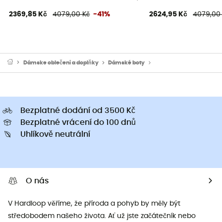
2369,85 Kč
4079,00 Kč
-41%
2624,95 Kč
4079,00
Dámske oblečeni a doplňky
Dámské boty
Dámské běžecké boty
Bezplatné dodání od 3500 Kč
Bezplatné vrácení do 100 dnů
Uhlíkově neutrální
O nás
V Hardloop věříme, že příroda a pohyb by měly být
středobodem našeho života. Ať už jste začátečník nebo