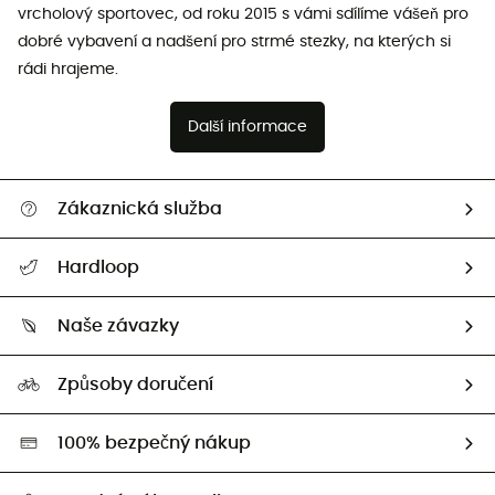
vrcholový sportovec, od roku 2015 s vámi sdílíme vášeň pro
dobré vybavení a nadšení pro strmé stezky, na kterých si
rádi hrajeme.
Další informace
Zákaznická služba
Nápověda a kontakt
Hardloop
Sledovat zásilku
Kdo jsme?
Vrácení zboží a peněz
Naše závazky
HardGuides
Průvodce velikostmi
Naše stopa
Naši Ambasadoři
Způsoby doručení
Second hand
HardGreen
100% bezpečný nákup