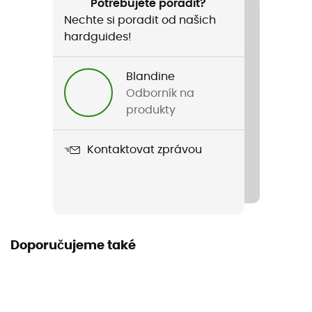
Běh
Potřebujete poradit?
Nechte si poradit od našich
Pohlaví
hardguides!
Dámské
Blandine
Hmotnost
Odborník na
2 x 207 g
produkty
Název produktu
Kontaktovat zprávou
Fresh Foam Arishi V4
Použité technologie
Fresh Foam
Týdenní tréninková vzdálenost
Doporučujeme také
All distances
Terén
Silnice