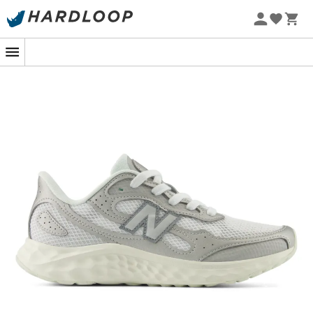
Letní akce 🔥 -5 % EXTRA při nákupu 2 produktů* s kódem
Summer5