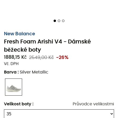
New Balance
Fresh Foam Arishi V4 - Dámské
běžecké boty
1888,15 Kč
2549,00 Kč
-26%
Vč. DPH
Barva
:
Silver Metallic
Běžecke boty
Fresh Foam Arishi V4
pro
ženy
od
New
Velikost boty
:
Průvodce velikostmi
Balance
jsou ideální pro kombinaci pohodlí a stylu. Díky
jejich mezipodešvi
Fresh Foam
poskytují výjimečné