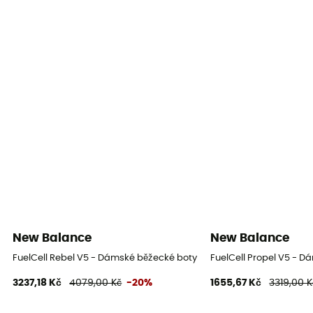
Profil běžce
Jakákoli hmotnost
Zapínací systém
Šňůrky
Materiál svršku
Síťovina
New Balance
New Balance
FuelCell Rebel V5 - Dámské běžecké boty
FuelCell Propel V5 - 
3237,18 Kč
4079,00 Kč
-20%
1655,67 Kč
3319,00 K