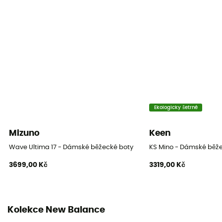
Nepromokavost
Ne
Mezipodešev
Fresh Foam
Krok
Univerzální
Ekologicky šetrné
Vyjímatelná stélka
Mizuno
Keen
Ano
Wave Ultima 17 - Dámské běžecké boty
KS Mino - Dámské běž
3699,00 Kč
3319,00 Kč
Podešev
Kaučuk
Drop
Kolekce New Balance
8 mm