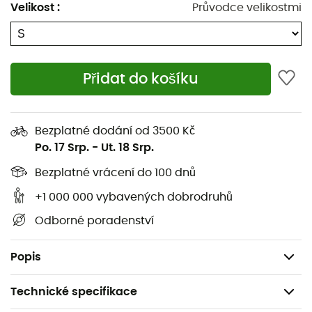
Velikost
:
Průvodce velikostmi
lepší odvod potu
ven, rychle stanou nepostradatelnými.
Anti-celulitida
Zlepšuje mikrocirkulaci
Přidat do košíku
Antibakteriální
Rychlé schnutí
Anti-UV
Bezplatné dodání od 3500 Kč
Materiály: Polyester 9 %, polyamid 83 %, elastan 8 %
Po. 17 Srp.
-
Ut. 18 Srp.
Nilit Innergy
: Nylonové vlákno, které obsahuje speciální
Bezplatné vrácení do 100 dnů
přírodní minerál uvnitř, přeměňuje tepelnou energii
+1 000 000 vybavených dobrodruhů
produkovanou tělem během aktivity na infračervené
Odborné poradenství
paprsky s dlouhým dosahem, které mají přímý účinek na
pokožku. Je vědecky prokázáno, že zlepšuje výkon
během sportovní aktivity.
Popis
Technické specifikace