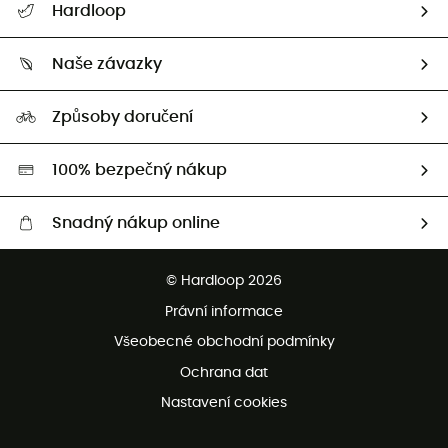
Hardloop
Sledovat zásilku
Kdo jsme?
Vrácení zboží a peněz
Naše závazky
HardGuides
Průvodce velikostmi
Naše stopa
Naši Ambasadoři
Způsoby doručení
Second hand
HardGreen
100% bezpečný nákup
Snadný nákup online
Bezplatné dodání od 3500 Kč
© Hardloop 2026
Bezplatné vrácení do 100 dnů
Právní informace
Bezplatná zákaznická služba
Všeobecné obchodní podmínky
Ochrana dat
Nastavení cookies