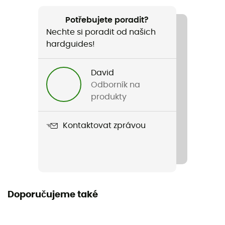
Doporučené pro
Trail / Běh / Jóga
Potřebujete poradit?
Nechte si poradit od našich
Pohlaví
hardguides!
Dámské
David
Název produktu
Odborník na
Keepfit
produkty
Střih
Kontaktovat zprávou
Přiléhavé
Label
Zaručený původ v Evropě
Doporučujeme také