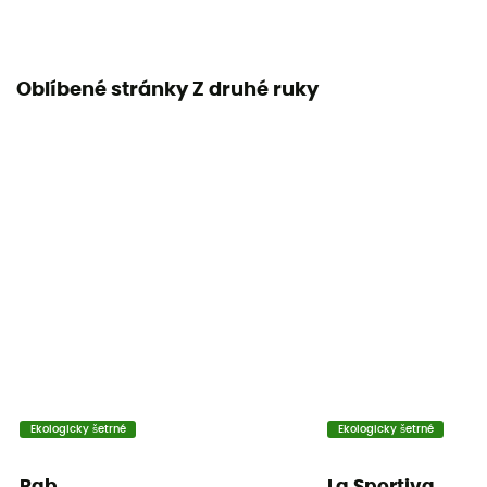
Oblíbené stránky Z druhé ruky
Ekologicky šetrné
Ekologicky šetrné
Rab
La Sportiva